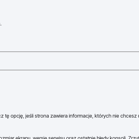
.
 tę opcję, jeśli strona zawiera informacje, których nie chcesz
ozmiar ekranu, wersję serwisu oraz ostatnie błędy konsoli. Zrzu