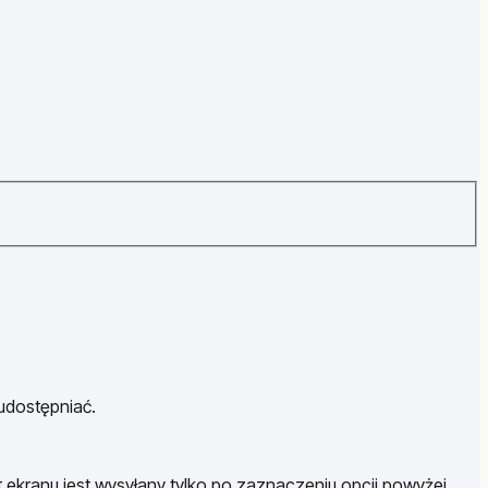
 udostępniać.
t ekranu jest wysyłany tylko po zaznaczeniu opcji powyżej.