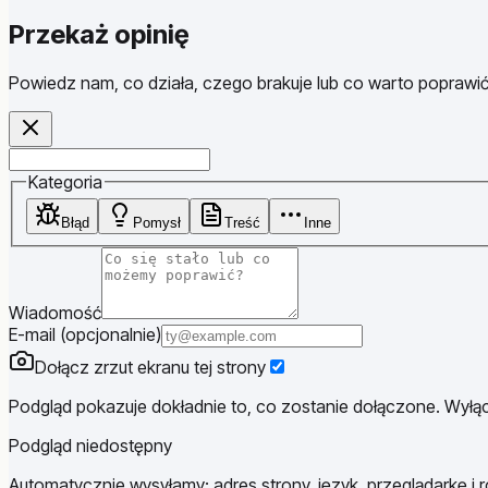
Przekaż opinię
Powiedz nam, co działa, czego brakuje lub co warto poprawić
Website
Kategoria
Błąd
Pomysł
Treść
Inne
Wiadomość
E-mail (opcjonalnie)
Dołącz zrzut ekranu tej strony
Podgląd pokazuje dokładnie to, co zostanie dołączone. Wyłącz
Podgląd niedostępny
Automatycznie wysyłamy: adres strony, język, przeglądarkę i r