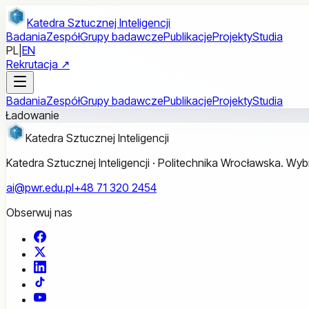
Przejdź do treści głównej
Katedra Sztucznej Inteligencji
Badania
Zespół
Grupy badawcze
Publikacje
Projekty
Studia
PL
|
EN
Rekrutacja ↗
Badania
Zespół
Grupy badawcze
Publikacje
Projekty
Studia
Ładowanie
Katedra Sztucznej Inteligencji
Katedra Sztucznej Inteligencji · Politechnika Wrocławska. W
ai@pwr.edu.pl
+48 71 320 2454
Obserwuj nas
Facebook
X
LinkedIn
TikTok
YouTube