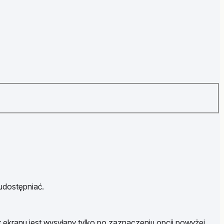
 udostępniać.
t ekranu jest wysyłany tylko po zaznaczeniu opcji powyżej.