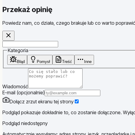
Przekaż opinię
Powiedz nam, co działa, czego brakuje lub co warto poprawić
Website
Kategoria
Błąd
Pomysł
Treść
Inne
Wiadomość
E-mail (opcjonalnie)
Dołącz zrzut ekranu tej strony
Podgląd pokazuje dokładnie to, co zostanie dołączone. Wyłącz
Podgląd niedostępny
Automatycznie wysyłamy: adres strony, język, przeglądarkę i r