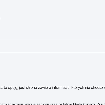
.
 tę opcję, jeśli strona zawiera informacje, których nie chcesz
ozmiar ekranu, wersję serwisu oraz ostatnie błędy konsoli. Zrzu