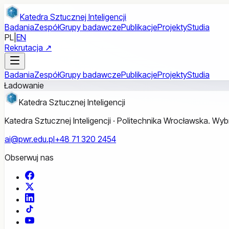
Przejdź do treści głównej
Katedra Sztucznej Inteligencji
Badania
Zespół
Grupy badawcze
Publikacje
Projekty
Studia
PL
|
EN
Rekrutacja ↗
Badania
Zespół
Grupy badawcze
Publikacje
Projekty
Studia
Ładowanie
Katedra Sztucznej Inteligencji
Katedra Sztucznej Inteligencji · Politechnika Wrocławska. W
ai@pwr.edu.pl
+48 71 320 2454
Obserwuj nas
Facebook
X
LinkedIn
TikTok
YouTube