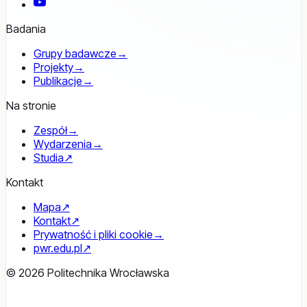
YouTube
Badania
Grupy badawcze
→
Projekty
→
Publikacje
→
Na stronie
Zespół
→
Wydarzenia
→
Studia
↗
Kontakt
Mapa
↗
Kontakt
↗
Prywatność i pliki cookie
→
pwr.edu.pl
↗
© 2026 Politechnika Wrocławska