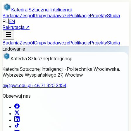
Przejdź do treści głównej
Katedra Sztucznej Inteligencji
Badania
Zespół
Grupy badawcze
Publikacje
Projekty
Studia
PL
|
EN
Rekrutacja ↗
Badania
Zespół
Grupy badawcze
Publikacje
Projekty
Studia
Ładowanie
Katedra Sztucznej Inteligencji
Katedra Sztucznej Inteligencji · Politechnika Wrocławska.
Wybrzeże Wyspiańskiego 27, Wrocław.
ai@pwr.edu.pl
+48 71 320 2454
Obserwuj nas
Facebook
X
LinkedIn
TikTok