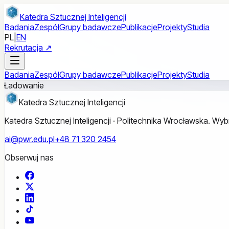
Przejdź do treści głównej
Katedra Sztucznej Inteligencji
Badania
Zespół
Grupy badawcze
Publikacje
Projekty
Studia
PL
|
EN
Rekrutacja ↗
Badania
Zespół
Grupy badawcze
Publikacje
Projekty
Studia
Ładowanie
Katedra Sztucznej Inteligencji
Katedra Sztucznej Inteligencji · Politechnika Wrocławska. W
ai@pwr.edu.pl
+48 71 320 2454
Obserwuj nas
Facebook
X
LinkedIn
TikTok
YouTube