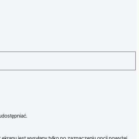
 udostępniać.
t ekranu jest wysyłany tylko po zaznaczeniu opcji powyżej.