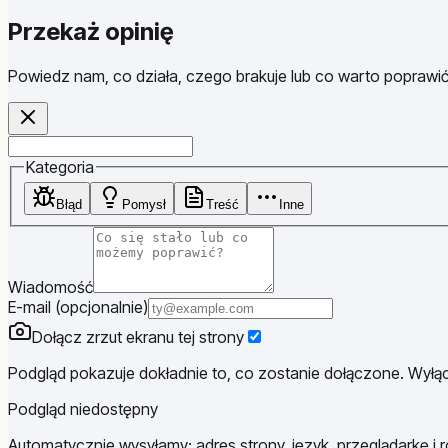
Przekaż opinię
Powiedz nam, co działa, czego brakuje lub co warto poprawić
Website
Kategoria
Błąd
Pomysł
Treść
Inne
Wiadomość
E-mail (opcjonalnie)
Dołącz zrzut ekranu tej strony
Podgląd pokazuje dokładnie to, co zostanie dołączone. Wyłącz
Podgląd niedostępny
Automatycznie wysyłamy: adres strony, język, przeglądarkę i r