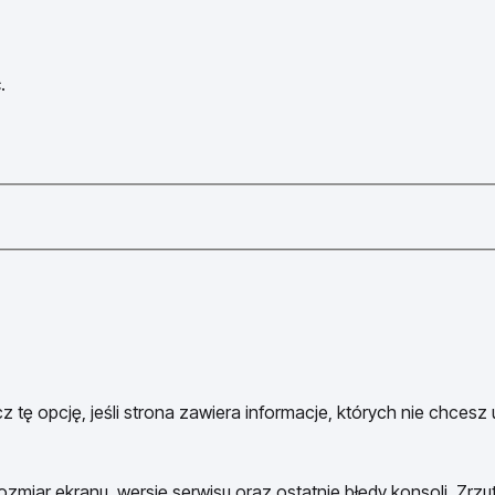
.
 tę opcję, jeśli strona zawiera informacje, których nie chcesz
ozmiar ekranu, wersję serwisu oraz ostatnie błędy konsoli. Zrzu