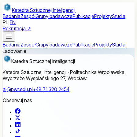
Przejdź do treści głównej
Katedra Sztucznej Inteligencji
Badania
Zespół
Grupy badawcze
Publikacje
Projekty
Studia
PL
|
EN
Rekrutacja ↗
Badania
Zespół
Grupy badawcze
Publikacje
Projekty
Studia
Ładowanie
Katedra Sztucznej Inteligencji
Katedra Sztucznej Inteligencji · Politechnika Wrocławska.
Wybrzeże Wyspiańskiego 27, Wrocław.
ai@pwr.edu.pl
+48 71 320 2454
Obserwuj nas
Facebook
X
LinkedIn
TikTok