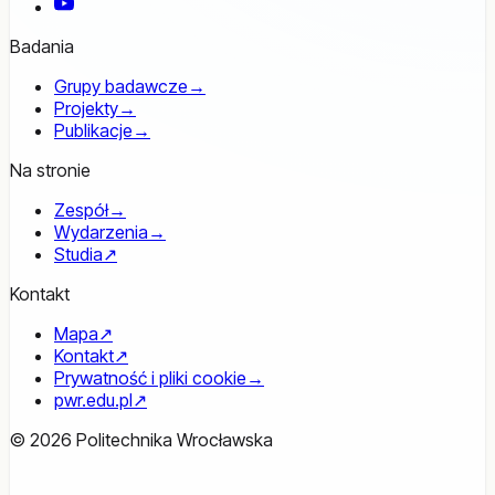
YouTube
Badania
Grupy badawcze
→
Projekty
→
Publikacje
→
Na stronie
Zespół
→
Wydarzenia
→
Studia
↗
Kontakt
Mapa
↗
Kontakt
↗
Prywatność i pliki cookie
→
pwr.edu.pl
↗
© 2026 Politechnika Wrocławska