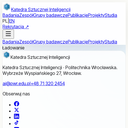
Przejdź do treści głównej
Katedra Sztucznej Inteligencji
Badania
Zespół
Grupy badawcze
Publikacje
Projekty
Studia
PL
|
EN
Rekrutacja ↗
Badania
Zespół
Grupy badawcze
Publikacje
Projekty
Studia
Ładowanie
Katedra Sztucznej Inteligencji
Katedra Sztucznej Inteligencji · Politechnika Wrocławska.
Wybrzeże Wyspiańskiego 27, Wrocław.
ai@pwr.edu.pl
+48 71 320 2454
Obserwuj nas
Facebook
X
LinkedIn
TikTok