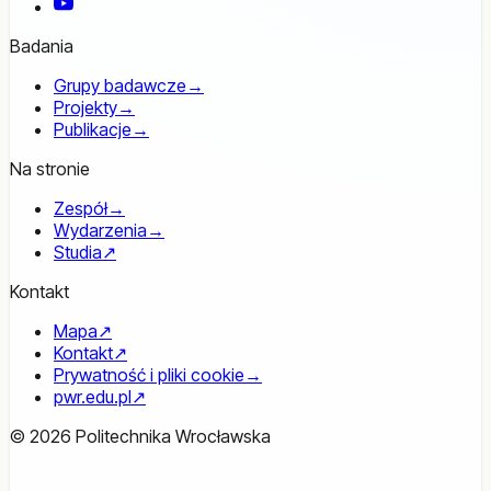
YouTube
Badania
Grupy badawcze
→
Projekty
→
Publikacje
→
Na stronie
Zespół
→
Wydarzenia
→
Studia
↗
Kontakt
Mapa
↗
Kontakt
↗
Prywatność i pliki cookie
→
pwr.edu.pl
↗
© 2026 Politechnika Wrocławska