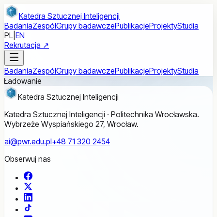
Przejdź do treści głównej
Katedra Sztucznej Inteligencji
Badania
Zespół
Grupy badawcze
Publikacje
Projekty
Studia
PL
|
EN
Rekrutacja ↗
Badania
Zespół
Grupy badawcze
Publikacje
Projekty
Studia
Ładowanie
Katedra Sztucznej Inteligencji
Katedra Sztucznej Inteligencji · Politechnika Wrocławska.
Wybrzeże Wyspiańskiego 27, Wrocław.
ai@pwr.edu.pl
+48 71 320 2454
Obserwuj nas
Facebook
X
LinkedIn
TikTok