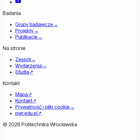
YouTube
Badania
Grupy badawcze
→
Projekty
→
Publikacje
→
Na stronie
Zespół
→
Wydarzenia
→
Studia
↗
Kontakt
Mapa
↗
Kontakt
↗
Prywatność i pliki cookie
→
pwr.edu.pl
↗
© 2026 Politechnika Wrocławska