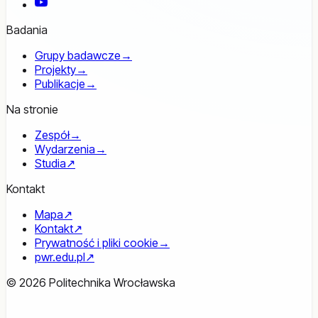
YouTube
Badania
Grupy badawcze
→
Projekty
→
Publikacje
→
Na stronie
Zespół
→
Wydarzenia
→
Studia
↗
Kontakt
Mapa
↗
Kontakt
↗
Prywatność i pliki cookie
→
pwr.edu.pl
↗
© 2026 Politechnika Wrocławska