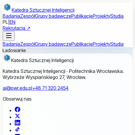
Przejdź do treści głównej
Katedra Sztucznej Inteligencji
Badania
Zespół
Grupy badawcze
Publikacje
Projekty
Studia
PL
|
EN
Rekrutacja ↗
Badania
Zespół
Grupy badawcze
Publikacje
Projekty
Studia
Ładowanie
Katedra Sztucznej Inteligencji
Katedra Sztucznej Inteligencji · Politechnika Wrocławska.
Wybrzeże Wyspiańskiego 27, Wrocław.
ai@pwr.edu.pl
+48 71 320 2454
Obserwuj nas
Facebook
X
LinkedIn
TikTok