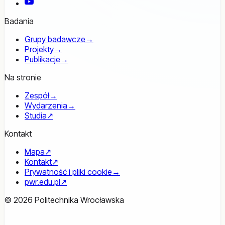
YouTube
Badania
Grupy badawcze
→
Projekty
→
Publikacje
→
Na stronie
Zespół
→
Wydarzenia
→
Studia
↗
Kontakt
Mapa
↗
Kontakt
↗
Prywatność i pliki cookie
→
pwr.edu.pl
↗
© 2026 Politechnika Wrocławska