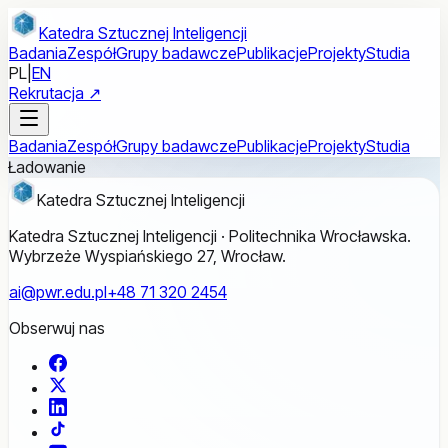
Przejdź do treści głównej
Katedra Sztucznej Inteligencji
Badania
Zespół
Grupy badawcze
Publikacje
Projekty
Studia
PL
|
EN
Rekrutacja ↗
Badania
Zespół
Grupy badawcze
Publikacje
Projekty
Studia
Ładowanie
Katedra Sztucznej Inteligencji
Katedra Sztucznej Inteligencji · Politechnika Wrocławska.
Wybrzeże Wyspiańskiego 27, Wrocław.
ai@pwr.edu.pl
+48 71 320 2454
Obserwuj nas
Facebook
X
LinkedIn
TikTok