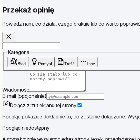
Przekaż opinię
Powiedz nam, co działa, czego brakuje lub co warto poprawić
Website
Kategoria
Błąd
Pomysł
Treść
Inne
Wiadomość
E-mail (opcjonalnie)
Dołącz zrzut ekranu tej strony
Podgląd pokazuje dokładnie to, co zostanie dołączone. Wyłącz
Podgląd niedostępny
Automatycznie wysyłamy: adres strony, język, przeglądarkę i r