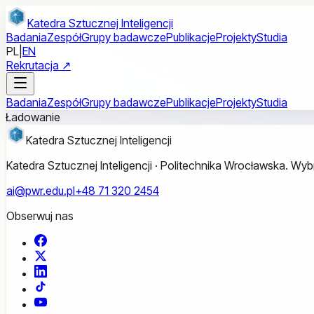
Przejdź do treści głównej
Katedra Sztucznej Inteligencji
Badania
Zespół
Grupy badawcze
Publikacje
Projekty
Studia
PL
|
EN
Rekrutacja ↗
Badania
Zespół
Grupy badawcze
Publikacje
Projekty
Studia
Ładowanie
Katedra Sztucznej Inteligencji
Katedra Sztucznej Inteligencji · Politechnika Wrocławska. W
ai@pwr.edu.pl
+48 71 320 2454
Obserwuj nas
Facebook
X
LinkedIn
TikTok
YouTube