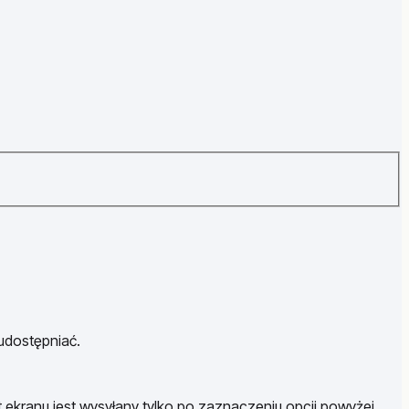
 udostępniać.
t ekranu jest wysyłany tylko po zaznaczeniu opcji powyżej.