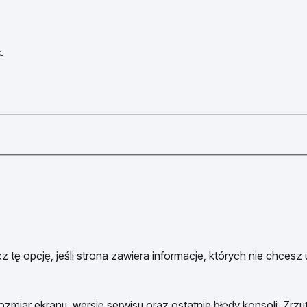
.
 tę opcję, jeśli strona zawiera informacje, których nie chcesz
ozmiar ekranu, wersję serwisu oraz ostatnie błędy konsoli. Zrzu