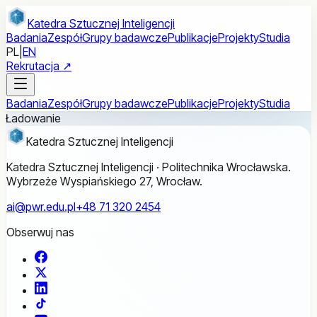
Przejdź do treści głównej
Katedra Sztucznej Inteligencji
Badania
Zespół
Grupy badawcze
Publikacje
Projekty
Studia
PL
|
EN
Rekrutacja ↗
Badania
Zespół
Grupy badawcze
Publikacje
Projekty
Studia
Ładowanie
Katedra Sztucznej Inteligencji
Katedra Sztucznej Inteligencji · Politechnika Wrocławska.
Wybrzeże Wyspiańskiego 27, Wrocław.
ai@pwr.edu.pl
+48 71 320 2454
Obserwuj nas
Facebook
X
LinkedIn
TikTok