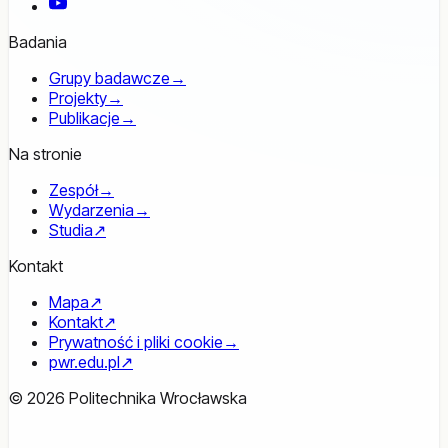
YouTube
Badania
Grupy badawcze
→
Projekty
→
Publikacje
→
Na stronie
Zespół
→
Wydarzenia
→
Studia
↗
Kontakt
Mapa
↗
Kontakt
↗
Prywatność i pliki cookie
→
pwr.edu.pl
↗
© 2026 Politechnika Wrocławska