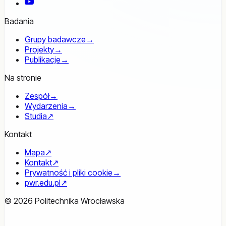
YouTube
Badania
Grupy badawcze
→
Projekty
→
Publikacje
→
Na stronie
Zespół
→
Wydarzenia
→
Studia
↗
Kontakt
Mapa
↗
Kontakt
↗
Prywatność i pliki cookie
→
pwr.edu.pl
↗
© 2026 Politechnika Wrocławska