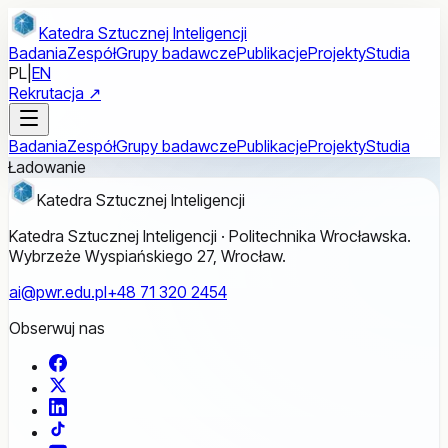
Przejdź do treści głównej
Katedra Sztucznej Inteligencji
Badania
Zespół
Grupy badawcze
Publikacje
Projekty
Studia
PL
|
EN
Rekrutacja ↗
Badania
Zespół
Grupy badawcze
Publikacje
Projekty
Studia
Ładowanie
Katedra Sztucznej Inteligencji
Katedra Sztucznej Inteligencji · Politechnika Wrocławska.
Wybrzeże Wyspiańskiego 27, Wrocław.
ai@pwr.edu.pl
+48 71 320 2454
Obserwuj nas
Facebook
X
LinkedIn
TikTok