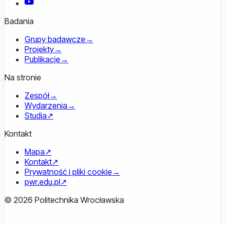
YouTube
Badania
Grupy badawcze
→
Projekty
→
Publikacje
→
Na stronie
Zespół
→
Wydarzenia
→
Studia
↗
Kontakt
Mapa
↗
Kontakt
↗
Prywatność i pliki cookie
→
pwr.edu.pl
↗
© 2026 Politechnika Wrocławska