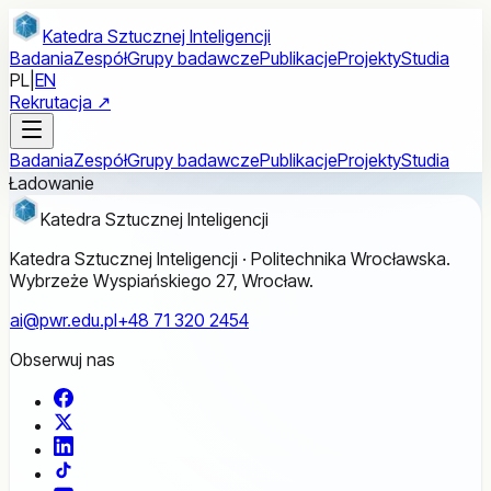
Przejdź do treści głównej
Katedra Sztucznej Inteligencji
Badania
Zespół
Grupy badawcze
Publikacje
Projekty
Studia
PL
|
EN
Rekrutacja ↗
Badania
Zespół
Grupy badawcze
Publikacje
Projekty
Studia
Ładowanie
Katedra Sztucznej Inteligencji
Katedra Sztucznej Inteligencji · Politechnika Wrocławska.
Wybrzeże Wyspiańskiego 27, Wrocław.
ai@pwr.edu.pl
+48 71 320 2454
Obserwuj nas
Facebook
X
LinkedIn
TikTok