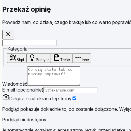
Przekaż opinię
Powiedz nam, co działa, czego brakuje lub co warto poprawić
Website
Kategoria
Błąd
Pomysł
Treść
Inne
Wiadomość
E-mail (opcjonalnie)
Dołącz zrzut ekranu tej strony
Podgląd pokazuje dokładnie to, co zostanie dołączone. Wyłącz
Podgląd niedostępny
Automatycznie wysyłamy: adres strony, język, przeglądarkę i r