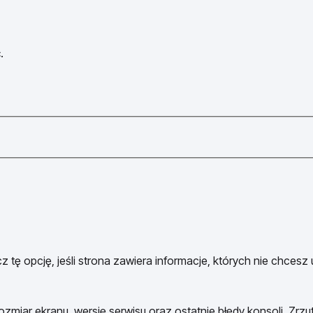
.
 tę opcję, jeśli strona zawiera informacje, których nie chcesz
ozmiar ekranu, wersję serwisu oraz ostatnie błędy konsoli. Zrzu