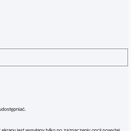
 udostępniać.
t ekranu jest wysyłany tylko po zaznaczeniu opcji powyżej.