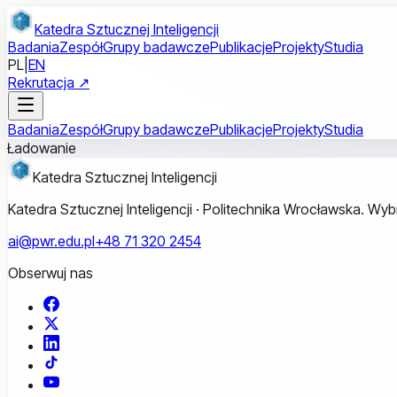
Przejdź do treści głównej
Katedra Sztucznej Inteligencji
Badania
Zespół
Grupy badawcze
Publikacje
Projekty
Studia
PL
|
EN
Rekrutacja ↗
Badania
Zespół
Grupy badawcze
Publikacje
Projekty
Studia
Ładowanie
Katedra Sztucznej Inteligencji
Katedra Sztucznej Inteligencji · Politechnika Wrocławska. W
ai@pwr.edu.pl
+48 71 320 2454
Obserwuj nas
Facebook
X
LinkedIn
TikTok
YouTube