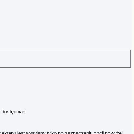
 udostępniać.
t ekranu jest wysyłany tylko po zaznaczeniu opcji powyżej.