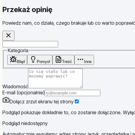
Przekaż opinię
Powiedz nam, co działa, czego brakuje lub co warto poprawić
Website
Kategoria
Błąd
Pomysł
Treść
Inne
Wiadomość
E-mail (opcjonalnie)
Dołącz zrzut ekranu tej strony
Podgląd pokazuje dokładnie to, co zostanie dołączone. Wyłącz
Podgląd niedostępny
Automatycznie wysyłamy: adres strony, język, przeglądarkę i r