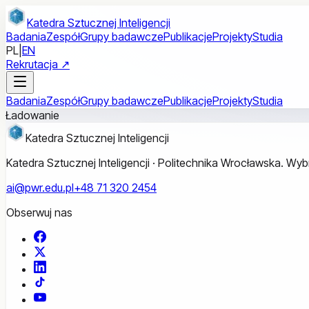
Przejdź do treści głównej
Katedra Sztucznej Inteligencji
Badania
Zespół
Grupy badawcze
Publikacje
Projekty
Studia
PL
|
EN
Rekrutacja ↗
Badania
Zespół
Grupy badawcze
Publikacje
Projekty
Studia
Ładowanie
Katedra Sztucznej Inteligencji
Katedra Sztucznej Inteligencji · Politechnika Wrocławska. W
ai@pwr.edu.pl
+48 71 320 2454
Obserwuj nas
Facebook
X
LinkedIn
TikTok
YouTube