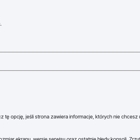
.
 tę opcję, jeśli strona zawiera informacje, których nie chcesz
ozmiar ekranu, wersję serwisu oraz ostatnie błędy konsoli. Zrzu