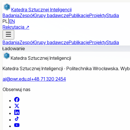
Przejdź do treści głównej
Katedra Sztucznej Inteligencji
Badania
Zespół
Grupy badawcze
Publikacje
Projekty
Studia
PL
|
EN
Rekrutacja ↗
Badania
Zespół
Grupy badawcze
Publikacje
Projekty
Studia
Ładowanie
Katedra Sztucznej Inteligencji
Katedra Sztucznej Inteligencji · Politechnika Wrocławska. W
ai@pwr.edu.pl
+48 71 320 2454
Obserwuj nas
Facebook
X
LinkedIn
TikTok
YouTube