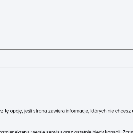
.
 tę opcję, jeśli strona zawiera informacje, których nie chcesz
ozmiar ekranu, wersję serwisu oraz ostatnie błędy konsoli. Zrzu