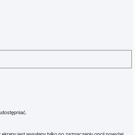
 udostępniać.
t ekranu jest wysyłany tylko po zaznaczeniu opcji powyżej.