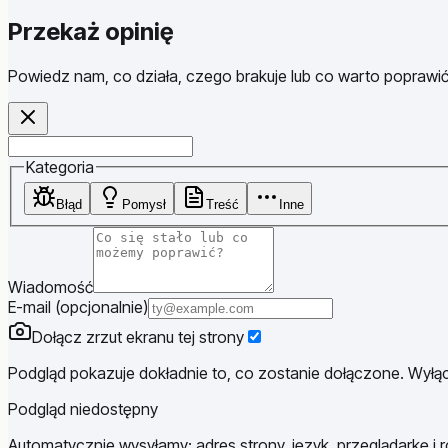
Przekaż opinię
Powiedz nam, co działa, czego brakuje lub co warto poprawić
Website
Kategoria
Błąd
Pomysł
Treść
Inne
Wiadomość
E-mail (opcjonalnie)
Dołącz zrzut ekranu tej strony
Podgląd pokazuje dokładnie to, co zostanie dołączone. Wyłącz
Podgląd niedostępny
Automatycznie wysyłamy: adres strony, język, przeglądarkę i r