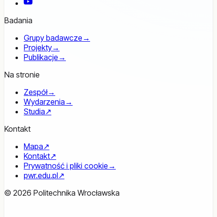
YouTube
Badania
Grupy badawcze
→
Projekty
→
Publikacje
→
Na stronie
Zespół
→
Wydarzenia
→
Studia
↗
Kontakt
Mapa
↗
Kontakt
↗
Prywatność i pliki cookie
→
pwr.edu.pl
↗
© 2026 Politechnika Wrocławska