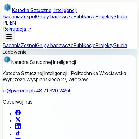
Przejdź do treści głównej
Katedra Sztucznej Inteligencji
Badania
Zespół
Grupy badawcze
Publikacje
Projekty
Studia
PL
|
EN
Rekrutacja ↗
Badania
Zespół
Grupy badawcze
Publikacje
Projekty
Studia
Ładowanie
Katedra Sztucznej Inteligencji
Katedra Sztucznej Inteligencji · Politechnika Wrocławska.
Wybrzeże Wyspiańskiego 27, Wrocław.
ai@pwr.edu.pl
+48 71 320 2454
Obserwuj nas
Facebook
X
LinkedIn
TikTok