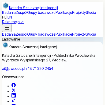
Przejdź do treści głównej
Katedra Sztucznej Inteligencji
Badania
Zespół
Grupy badawcze
Publikacje
Projekty
Studia
PL
|
EN
Rekrutacja ↗
Badania
Zespół
Grupy badawcze
Publikacje
Projekty
Studia
Ładowanie
Katedra Sztucznej Inteligencji
Katedra Sztucznej Inteligencji · Politechnika Wrocławska.
Wybrzeże Wyspiańskiego 27, Wrocław.
ai@pwr.edu.pl
+48 71 320 2454
Obserwuj nas
Facebook
X
LinkedIn
TikTok