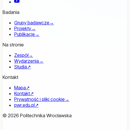
YouTube
Badania
Grupy badawcze
→
Projekty
→
Publikacje
→
Na stronie
Zespół
→
Wydarzenia
→
Studia
↗
Kontakt
Mapa
↗
Kontakt
↗
Prywatność i pliki cookie
→
pwr.edu.pl
↗
© 2026 Politechnika Wrocławska