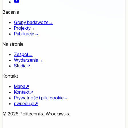
YouTube
Badania
Grupy badawcze
→
Projekty
→
Publikacje
→
Na stronie
Zespół
→
Wydarzenia
→
Studia
↗
Kontakt
Mapa
↗
Kontakt
↗
Prywatność i pliki cookie
→
pwr.edu.pl
↗
© 2026 Politechnika Wrocławska