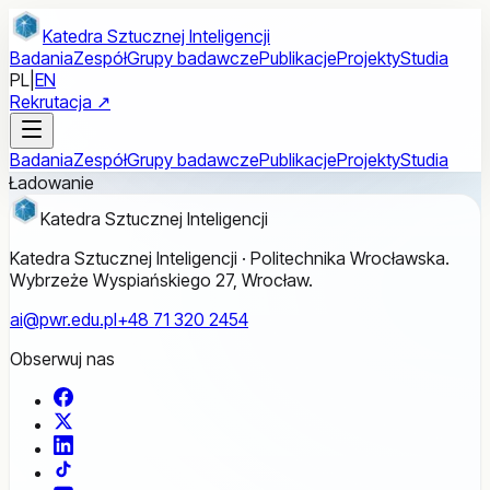
Przejdź do treści głównej
Katedra Sztucznej Inteligencji
Badania
Zespół
Grupy badawcze
Publikacje
Projekty
Studia
PL
|
EN
Rekrutacja ↗
Badania
Zespół
Grupy badawcze
Publikacje
Projekty
Studia
Ładowanie
Katedra Sztucznej Inteligencji
Katedra Sztucznej Inteligencji · Politechnika Wrocławska.
Wybrzeże Wyspiańskiego 27, Wrocław.
ai@pwr.edu.pl
+48 71 320 2454
Obserwuj nas
Facebook
X
LinkedIn
TikTok