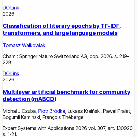
DOI
Link
2026
Classification of literary epochs by TF-IDF,
transformers, and large language models
Tomasz Walkowiak
Cham : Springer Nature Switzerland AG, cop. 2026. s. 219-
228.
DOI
Link
2026
Multilayer artificial benchmark for community
detection (mABCD)
Michał J Czuba
,
Piotr Bródka
,
Łukasz Kraiński
,
Paweł Prałat
,
Bogumił Kamiński
,
François Théberge
Expert Systems with Applications 2026 vol. 307, art. 130920,
s. 1-21.