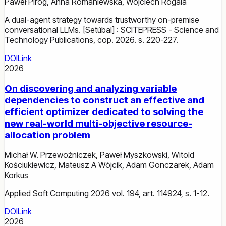
Paweł Piróg
,
Anna Romaniewska
,
Wojciech Rogala
A dual-agent strategy towards trustworthy on-premise
conversational LLMs. [Setúbal] : SCITEPRESS - Science and
Technology Publications, cop. 2026. s. 220-227.
DOI
Link
2026
On discovering and analyzing variable
dependencies to construct an effective and
efficient optimizer dedicated to solving the
new real-world multi-objective resource-
allocation problem
Michał W. Przewoźniczek
,
Paweł Myszkowski
,
Witold
Kościukiewicz
,
Mateusz A Wójcik
,
Adam Gonczarek
,
Adam
Korkus
Applied Soft Computing 2026 vol. 194, art. 114924, s. 1-12.
DOI
Link
2026