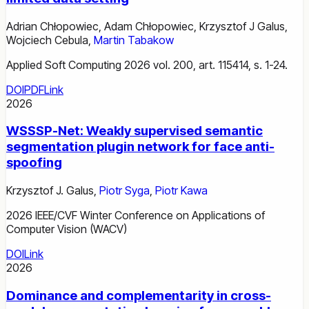
Adrian Chłopowiec
,
Adam Chłopowiec
,
Krzysztof J Galus
,
Wojciech Cebula
,
Martin Tabakow
Applied Soft Computing 2026 vol. 200, art. 115414, s. 1-24.
DOI
PDF
Link
2026
WSSSP-Net: Weakly supervised semantic
segmentation plugin network for face anti-
spoofing
Krzysztof J. Galus
,
Piotr Syga
,
Piotr Kawa
2026 IEEE/CVF Winter Conference on Applications of
Computer Vision (WACV)
DOI
Link
2026
Dominance and complementarity in cross-