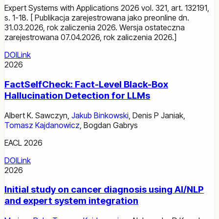
Expert Systems with Applications 2026 vol. 321, art. 132191,
s. 1-18. [ Publikacja zarejestrowana jako preonline dn.
31.03.2026, rok zaliczenia 2026. Wersja ostateczna
zarejestrowana 07.04.2026, rok zaliczenia 2026.]
DOI
Link
2026
FactSelfCheck: Fact-Level Black-Box
Hallucination Detection for LLMs
Albert K. Sawczyn
,
Jakub Binkowski
,
Denis P Janiak
,
Tomasz Kajdanowicz
,
Bogdan Gabrys
EACL 2026
DOI
Link
2026
Initial study on cancer diagnosis using AI/NLP
and expert system integration