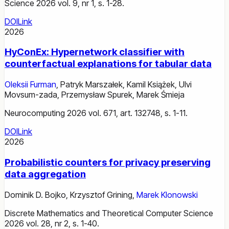
Science 2026 vol. 9, nr 1, s. 1-28.
DOI
Link
2026
HyConEx: Hypernetwork classifier with
counterfactual explanations for tabular data
Oleksii Furman
,
Patryk Marszałek
,
Kamil Książek
,
Ulvi
Movsum-zada
,
Przemysław Spurek
,
Marek Śmieja
Neurocomputing 2026 vol. 671, art. 132748, s. 1-11.
DOI
Link
2026
Probabilistic counters for privacy preserving
data aggregation
Dominik D. Bojko
,
Krzysztof Grining
,
Marek Klonowski
Discrete Mathematics and Theoretical Computer Science
2026 vol. 28, nr 2, s. 1-40.