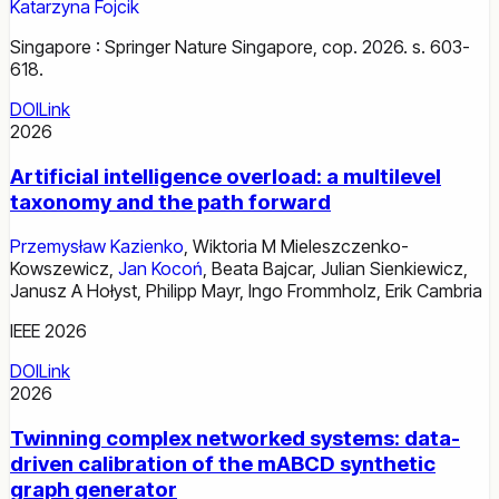
Katarzyna Fojcik
Singapore : Springer Nature Singapore, cop. 2026. s. 603-
618.
DOI
Link
2026
Artificial intelligence overload: a multilevel
taxonomy and the path forward
Przemysław Kazienko
,
Wiktoria M Mieleszczenko-
Kowszewicz
,
Jan Kocoń
,
Beata Bajcar
,
Julian Sienkiewicz
,
Janusz A Hołyst
,
Philipp Mayr
,
Ingo Frommholz
,
Erik Cambria
IEEE 2026
DOI
Link
2026
Twinning complex networked systems: data-
driven calibration of the mABCD synthetic
graph generator