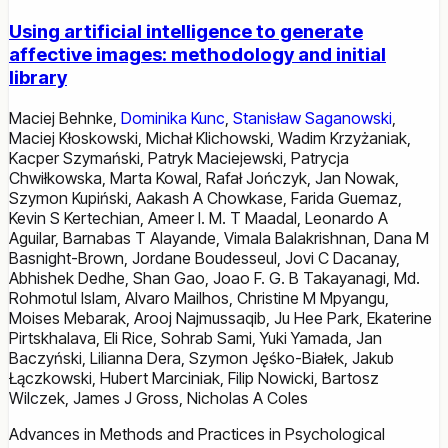
Using artificial intelligence to generate
affective images: methodology and initial
library
Maciej Behnke
,
Dominika Kunc
,
Stanisław Saganowski
,
Maciej Kłoskowski
,
Michał Klichowski
,
Wadim Krzyżaniak
,
Kacper Szymański
,
Patryk Maciejewski
,
Patrycja
Chwiłkowska
,
Marta Kowal
,
Rafał Jończyk
,
Jan Nowak
,
Szymon Kupiński
,
Aakash A Chowkase
,
Farida Guemaz
,
Kevin S Kertechian
,
Ameer I. M. T Maadal
,
Leonardo A
Aguilar
,
Barnabas T Alayande
,
Vimala Balakrishnan
,
Dana M
Basnight-Brown
,
Jordane Boudesseul
,
Jovi C Dacanay
,
Abhishek Dedhe
,
Shan Gao
,
Joao F. G. B Takayanagi
,
Md.
Rohmotul Islam
,
Alvaro Mailhos
,
Christine M Mpyangu
,
Moises Mebarak
,
Arooj Najmussaqib
,
Ju Hee Park
,
Ekaterine
Pirtskhalava
,
Eli Rice
,
Sohrab Sami
,
Yuki Yamada
,
Jan
Baczyński
,
Lilianna Dera
,
Szymon Jęśko-Białek
,
Jakub
Łączkowski
,
Hubert Marciniak
,
Filip Nowicki
,
Bartosz
Wilczek
,
James J Gross
,
Nicholas A Coles
Advances in Methods and Practices in Psychological