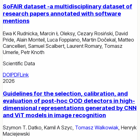
SoFAIR dataset -a multidisciplinary dataset of
research papers annotated with software
mentions
Ewa K Rudnicka
,
Marcin Ł Oleksy
,
Cezary Rosiński
,
David
Pride
,
Alain Monteil
,
Luca Foppiano
,
Martin Dočekal
,
Matteo
Cancellieri
,
Samuel Scalbert
,
Laurent Romary
,
Tomasz
Umerle
,
Petr Knoth
Scientific Data
DOI
PDF
Link
2026
Guidelines for the selection, calibration, and
evaluation of post-hoc OOD detectors in high-
dimensional representations generated by CNN
and ViT models in image recognition
Szymon T. Datko
,
Kamil A Szyc
,
Tomasz Walkowiak
,
Henryk
Maciejewski