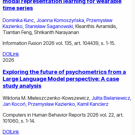
modal representation learning for wearable
time series
Dominika Kunc
,
Joanna Komoszyńska
,
Przemysław
Kazienko
,
Stanisław Saganowski
,
Kleanthis Avramidis
,
Tiantian Feng
,
Shrikanth Narayanan
Information Fusion 2026 vol. 135, art. 104439, s. 1-15.
DOI
Link
2026
Exploring the future of psychometrics from a
Large Language Model perspective: A case
study analysis
Wiktoria M. Mieleszczenko-Kowszewicz
,
Julita Bielaniewicz
,
Jan Kocoń
,
Przemysław Kazienko
,
Kamil Kanclerz
Computers in Human Behavior Reports 2026 vol. 22, art.
101060, s. 1-14.
DOI
Link