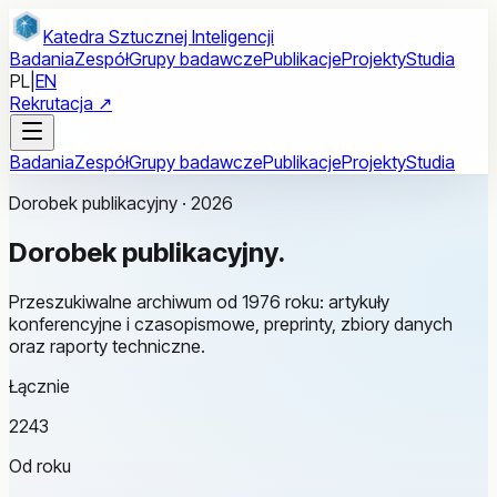
Przejdź do treści głównej
Katedra Sztucznej Inteligencji
Badania
Zespół
Grupy badawcze
Publikacje
Projekty
Studia
PL
|
EN
Rekrutacja ↗
Badania
Zespół
Grupy badawcze
Publikacje
Projekty
Studia
Dorobek publikacyjny · 2026
Dorobek
publikacyjny.
Przeszukiwalne archiwum od 1976 roku: artykuły
konferencyjne i czasopismowe, preprinty, zbiory danych
oraz raporty techniczne.
Łącznie
2243
Od roku