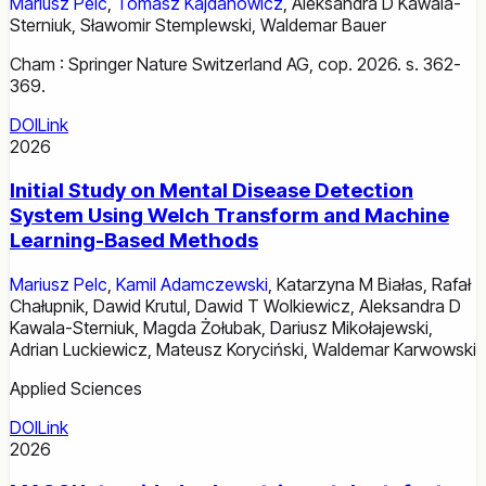
Mariusz Pelc
,
Tomasz Kajdanowicz
,
Aleksandra D Kawala-
Sterniuk
,
Sławomir Stemplewski
,
Waldemar Bauer
Cham : Springer Nature Switzerland AG, cop. 2026. s. 362-
369.
DOI
Link
2026
Initial Study on Mental Disease Detection
System Using Welch Transform and Machine
Learning-Based Methods
Mariusz Pelc
,
Kamil Adamczewski
,
Katarzyna M Białas
,
Rafał
Chałupnik
,
Dawid Krutul
,
Dawid T Wolkiewicz
,
Aleksandra D
Kawala-Sterniuk
,
Magda Żołubak
,
Dariusz Mikołajewski
,
Adrian Luckiewicz
,
Mateusz Koryciński
,
Waldemar Karwowski
Applied Sciences
DOI
Link
2026