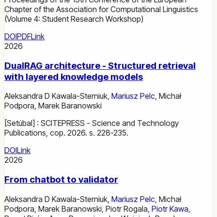
Chapter of the Association for Computational Linguistics
(Volume 4: Student Research Workshop)
DOI
PDF
Link
2026
DualRAG architecture - Structured retrieval
with layered knowledge models
Aleksandra D Kawala-Sterniuk
,
Mariusz Pelc
,
Michał
Podpora
,
Marek Baranowski
[Setúbal] : SCITEPRESS - Science and Technology
Publications, cop. 2026. s. 228-235.
DOI
Link
2026
From chatbot to validator
Aleksandra D Kawala-Sterniuk
,
Mariusz Pelc
,
Michał
Podpora
,
Marek Baranowski
,
Piotr Rogala
,
Piotr Kawa
,