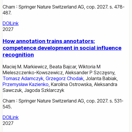
Cham : Springer Nature Switzerland AG, cop. 2027. s. 478-
487.
DOI
Link
2027
How annotation trains annotators:
competence development in social influence
recognition
Maciej M. Markiewicz
,
Beata Bajcar
,
Wiktoria M
Mieleszczenko-Kowszewicz
,
Aleksander P Szczęsny
,
Tomasz Adamczyk
,
Grzegorz Chodak
,
Jolanta Babiak
,
Przemysław Kazienko
,
Karolina Ostrowska
,
Aleksandra
Sawczuk
,
Jagoda Szklarczyk
Cham : Springer Nature Switzerland AG, cop. 2027. s. 531-
545.
DOI
Link
2027