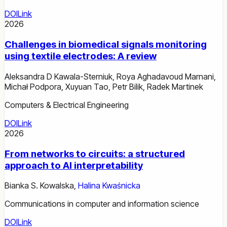
DOI
Link
2026
Challenges in biomedical signals monitoring
using textile electrodes: A review
Aleksandra D Kawala-Sterniuk
,
Roya Aghadavoud Marnani
,
Michał Podpora
,
Xuyuan Tao
,
Petr Bilik
,
Radek Martinek
Computers & Electrical Engineering
DOI
Link
2026
From networks to circuits: a structured
approach to AI interpretability
Bianka S. Kowalska
,
Halina Kwaśnicka
Communications in computer and information science
DOI
Link