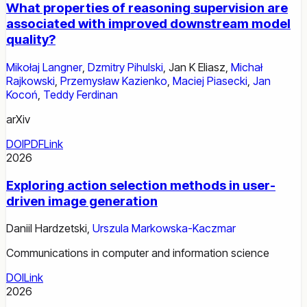
What properties of reasoning supervision are
associated with improved downstream model
quality?
Mikołaj Langner
,
Dzmitry Pihulski
,
Jan K Eliasz
,
Michał
Rajkowski
,
Przemysław Kazienko
,
Maciej Piasecki
,
Jan
Kocoń
,
Teddy Ferdinan
arXiv
DOI
PDF
Link
2026
Exploring action selection methods in user-
driven image generation
Daniil Hardzetski
,
Urszula Markowska-Kaczmar
Communications in computer and information science
DOI
Link
2026