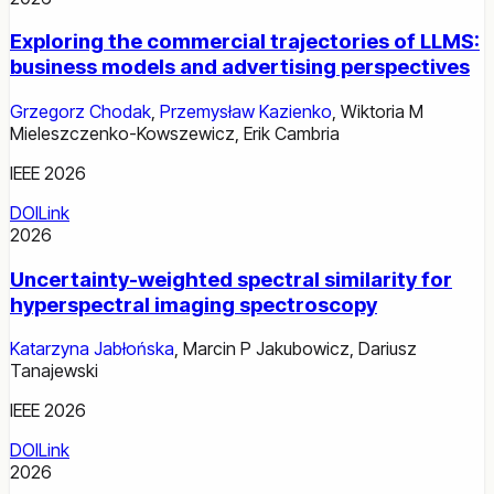
Exploring the commercial trajectories of LLMS:
business models and advertising perspectives
Grzegorz Chodak
,
Przemysław Kazienko
,
Wiktoria M
Mieleszczenko-Kowszewicz
,
Erik Cambria
IEEE 2026
DOI
Link
2026
Uncertainty-weighted spectral similarity for
hyperspectral imaging spectroscopy
Katarzyna Jabłońska
,
Marcin P Jakubowicz
,
Dariusz
Tanajewski
IEEE 2026
DOI
Link
2026