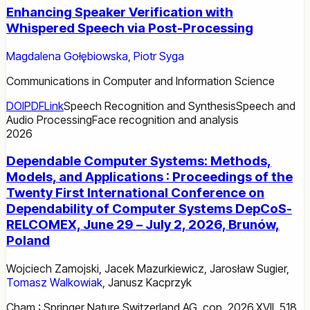
Enhancing Speaker Verification with
Whispered Speech via Post-Processing
Magdalena Gołębiowska
,
Piotr Syga
Communications in Computer and Information Science
DOI
PDF
Link
Speech Recognition and Synthesis
Speech and
Audio Processing
Face recognition and analysis
2026
Dependable Computer Systems: Methods,
Models, and Applications : Proceedings of the
Twenty First International Conference on
Dependability of Computer Systems DepCoS-
RELCOMEX, June 29 – July 2, 2026, Brunów,
Poland
Wojciech Zamojski
,
Jacek Mazurkiewicz
,
Jarosław Sugier
,
Tomasz Walkowiak
,
Janusz Kacprzyk
Cham : Springer Nature Switzerland AG, cop. 2026.XVII, 518