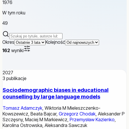
1976
W tym roku
49
Szukaj publikacji
Okres
Kolejność
162
wyniki
2027
3
publikacje
Sociodemographic biases in educational
counselling by large language models
Tomasz Adamczyk
,
Wiktoria M Mieleszczenko-
Kowszewicz
,
Beata Bajcar
,
Grzegorz Chodak
,
Aleksander P
Szczęsny
,
Maciej M Markiewicz
,
Przemysław Kazienko
,
Karolina Ostrowska
,
Aleksandra Sawczuk