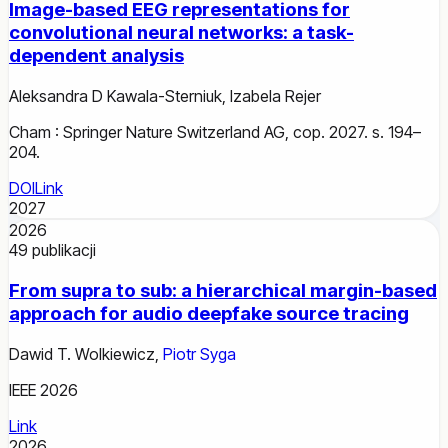
Image-based EEG representations for
convolutional neural networks: a task-
dependent analysis
Aleksandra D Kawala-Sterniuk
,
Izabela Rejer
Cham : Springer Nature Switzerland AG, cop. 2027. s. 194–
204.
DOI
Link
2027
2026
49
publikacji
From supra to sub: a hierarchical margin-based
approach for audio deepfake source tracing
Dawid T. Wolkiewicz
,
Piotr Syga
IEEE 2026
Link
2026