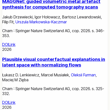
MAGGNet: guided volumetric metal artefact
synthesis for computed tomography scans
Jakub Drzewiecki
,
Igor Hołowacz
,
Bartosz Lewandowski
,
Filip Fit
,
Urszula Markowska-Kaczmar
Cham : Springer Nature Switzerland AG, cop. 2026. s. 346-
353.
DOI
Link
2026
Plausible visual counterfactual explanations in
latent space with normalizing flows
Łukasz D. Lenkiewicz
,
Marcel Musiałek
,
Oleksii Furman
,
Maciej M Zięba
Cham : Springer Nature Switzerland AG, cop. 2026. s. 325-
332.
DOI
Link
2026