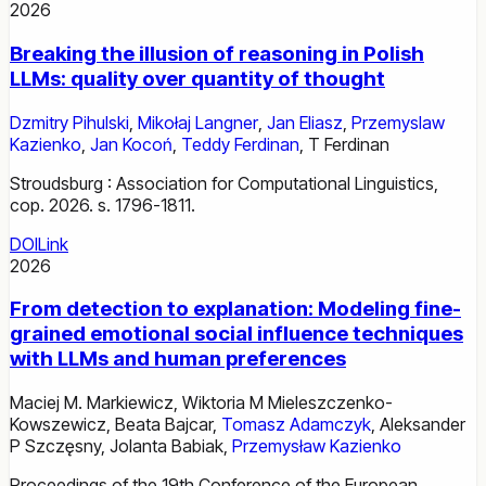
2026
Breaking the illusion of reasoning in Polish
LLMs: quality over quantity of thought
Dzmitry Pihulski
,
Mikołaj Langner
,
Jan Eliasz
,
Przemyslaw
Kazienko
,
Jan Kocoń
,
Teddy Ferdinan
,
T Ferdinan
Stroudsburg : Association for Computational Linguistics,
cop. 2026. s. 1796-1811.
DOI
Link
2026
From detection to explanation: Modeling fine-
grained emotional social influence techniques
with LLMs and human preferences
Maciej M. Markiewicz
,
Wiktoria M Mieleszczenko-
Kowszewicz
,
Beata Bajcar
,
Tomasz Adamczyk
,
Aleksander
P Szczęsny
,
Jolanta Babiak
,
Przemysław Kazienko
Proceedings of the 19th Conference of the European