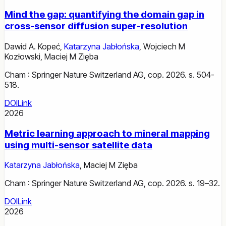
Mind the gap: quantifying the domain gap in
cross-sensor diffusion super-resolution
Dawid A. Kopeć
,
Katarzyna Jabłońska
,
Wojciech M
Kozłowski
,
Maciej M Zięba
Cham : Springer Nature Switzerland AG, cop. 2026. s. 504-
518.
DOI
Link
2026
Metric learning approach to mineral mapping
using multi-sensor satellite data
Katarzyna Jabłońska
,
Maciej M Zięba
Cham : Springer Nature Switzerland AG, cop. 2026. s. 19–32.
DOI
Link
2026