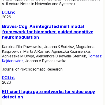
s. (Lecture Notes in Networks and Systems)
DOI
Link
2026
Braves-Cog: An integrated multimodal
framework for biomarker-guided cognitive
neuromodulation
Karolina Fila-Pawłowska
,
Joanna K Budzisz
,
Magdalena
Kasprowicz
,
Marta A Rusnak
,
Agnieszka Kazimierska
,
Agnieszka M Uryga
,
Aleksandra D Kawala-Sterniuk
,
Tomasz
Kajdanowicz
,
Joanna A Rymaszewska
Journal of Psychosomatic Research
DOI
Link
2026
Efficient logic gate networks for video copy
detection