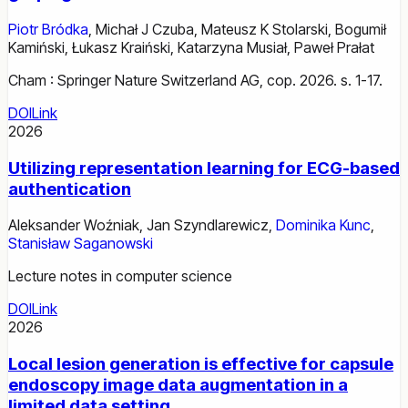
Piotr Bródka
,
Michał J Czuba
,
Mateusz K Stolarski
,
Bogumił
Kamiński
,
Łukasz Kraiński
,
Katarzyna Musiał
,
Paweł Prałat
Cham : Springer Nature Switzerland AG, cop. 2026. s. 1-17.
DOI
Link
2026
Utilizing representation learning for ECG-based
authentication
Aleksander Woźniak
,
Jan Szyndlarewicz
,
Dominika Kunc
,
Stanisław Saganowski
Lecture notes in computer science
DOI
Link
2026
Local lesion generation is effective for capsule
endoscopy image data augmentation in a
limited data setting