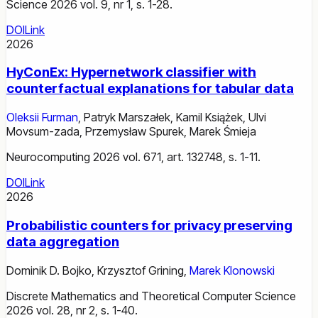
Science 2026 vol. 9, nr 1, s. 1-28.
DOI
Link
2026
HyConEx: Hypernetwork classifier with
counterfactual explanations for tabular data
Oleksii Furman
,
Patryk Marszałek
,
Kamil Książek
,
Ulvi
Movsum-zada
,
Przemysław Spurek
,
Marek Śmieja
Neurocomputing 2026 vol. 671, art. 132748, s. 1-11.
DOI
Link
2026
Probabilistic counters for privacy preserving
data aggregation
Dominik D. Bojko
,
Krzysztof Grining
,
Marek Klonowski
Discrete Mathematics and Theoretical Computer Science
2026 vol. 28, nr 2, s. 1-40.