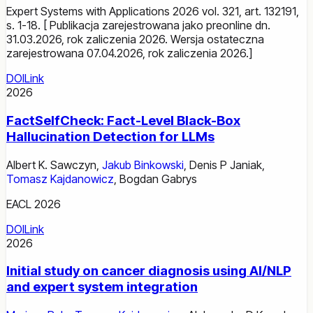
Expert Systems with Applications 2026 vol. 321, art. 132191,
s. 1-18. [ Publikacja zarejestrowana jako preonline dn.
31.03.2026, rok zaliczenia 2026. Wersja ostateczna
zarejestrowana 07.04.2026, rok zaliczenia 2026.]
DOI
Link
2026
FactSelfCheck: Fact-Level Black-Box
Hallucination Detection for LLMs
Albert K. Sawczyn
,
Jakub Binkowski
,
Denis P Janiak
,
Tomasz Kajdanowicz
,
Bogdan Gabrys
EACL 2026
DOI
Link
2026
Initial study on cancer diagnosis using AI/NLP
and expert system integration