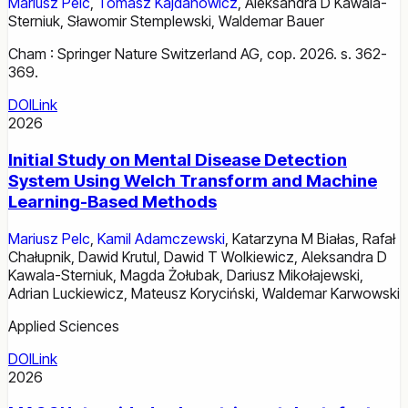
Mariusz Pelc
,
Tomasz Kajdanowicz
,
Aleksandra D Kawala-
Sterniuk
,
Sławomir Stemplewski
,
Waldemar Bauer
Cham : Springer Nature Switzerland AG, cop. 2026. s. 362-
369.
DOI
Link
2026
Initial Study on Mental Disease Detection
System Using Welch Transform and Machine
Learning-Based Methods
Mariusz Pelc
,
Kamil Adamczewski
,
Katarzyna M Białas
,
Rafał
Chałupnik
,
Dawid Krutul
,
Dawid T Wolkiewicz
,
Aleksandra D
Kawala-Sterniuk
,
Magda Żołubak
,
Dariusz Mikołajewski
,
Adrian Luckiewicz
,
Mateusz Koryciński
,
Waldemar Karwowski
Applied Sciences
DOI
Link
2026