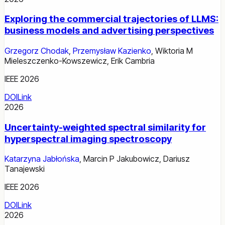
Exploring the commercial trajectories of LLMS:
business models and advertising perspectives
Grzegorz Chodak
,
Przemysław Kazienko
,
Wiktoria M
Mieleszczenko-Kowszewicz
,
Erik Cambria
IEEE 2026
DOI
Link
2026
Uncertainty-weighted spectral similarity for
hyperspectral imaging spectroscopy
Katarzyna Jabłońska
,
Marcin P Jakubowicz
,
Dariusz
Tanajewski
IEEE 2026
DOI
Link
2026