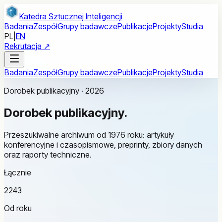
Przejdź do treści głównej
Katedra Sztucznej Inteligencji
Badania
Zespół
Grupy badawcze
Publikacje
Projekty
Studia
PL
|
EN
Rekrutacja ↗
Badania
Zespół
Grupy badawcze
Publikacje
Projekty
Studia
Dorobek publikacyjny · 2026
Dorobek
publikacyjny.
Przeszukiwalne archiwum od 1976 roku: artykuły
konferencyjne i czasopismowe, preprinty, zbiory danych
oraz raporty techniczne.
Łącznie
2243
Od roku