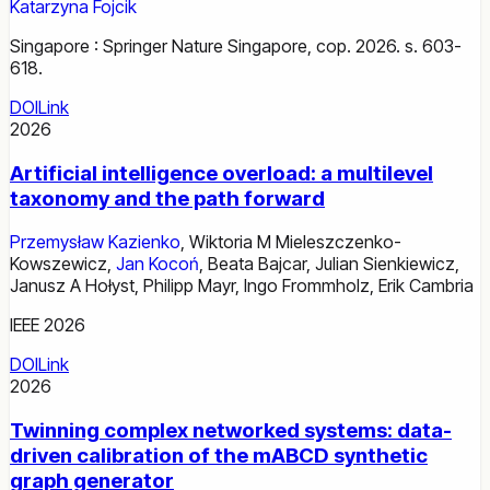
Katarzyna Fojcik
Singapore : Springer Nature Singapore, cop. 2026. s. 603-
618.
DOI
Link
2026
Artificial intelligence overload: a multilevel
taxonomy and the path forward
Przemysław Kazienko
,
Wiktoria M Mieleszczenko-
Kowszewicz
,
Jan Kocoń
,
Beata Bajcar
,
Julian Sienkiewicz
,
Janusz A Hołyst
,
Philipp Mayr
,
Ingo Frommholz
,
Erik Cambria
IEEE 2026
DOI
Link
2026
Twinning complex networked systems: data-
driven calibration of the mABCD synthetic
graph generator