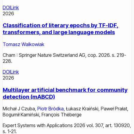
DOI
Link
2026
Classification of literary epochs by TF-IDF,
transformers, and large language models
Tomasz Walkowiak
Cham : Springer Nature Switzerland AG, cop. 2026. s. 219-
228.
DOI
Link
2026
Multilayer artificial benchmark for community
detection (mABCD)
Michał J Czuba
,
Piotr Bródka
,
Łukasz Kraiński
,
Paweł Prałat
,
Bogumił Kamiński
,
François Théberge
Expert Systems with Applications 2026 vol. 307, art. 130920,
s. 1-21.