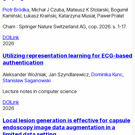
Piotr Bródka
,
Michał J Czuba
,
Mateusz K Stolarski
,
Bogumił
Kamiński
,
Łukasz Kraiński
,
Katarzyna Musiał
,
Paweł Prałat
Cham : Springer Nature Switzerland AG, cop. 2026. s. 1-17.
DOI
Link
2026
Utilizing representation learning for ECG-based
authentication
Aleksander Woźniak
,
Jan Szyndlarewicz
,
Dominika Kunc
,
Stanisław Saganowski
Lecture notes in computer science
DOI
Link
2026
Local lesion generation is effective for capsule
endoscopy image data augmentation in a
limited data setting