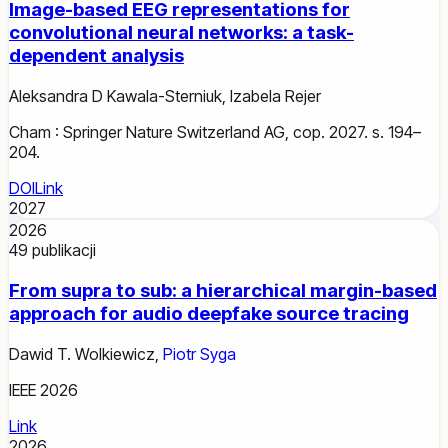
Image-based EEG representations for
convolutional neural networks: a task-
dependent analysis
Aleksandra D Kawala-Sterniuk
,
Izabela Rejer
Cham : Springer Nature Switzerland AG, cop. 2027. s. 194–
204.
DOI
Link
2027
2026
49
publikacji
From supra to sub: a hierarchical margin-based
approach for audio deepfake source tracing
Dawid T. Wolkiewicz
,
Piotr Syga
IEEE 2026
Link
2026