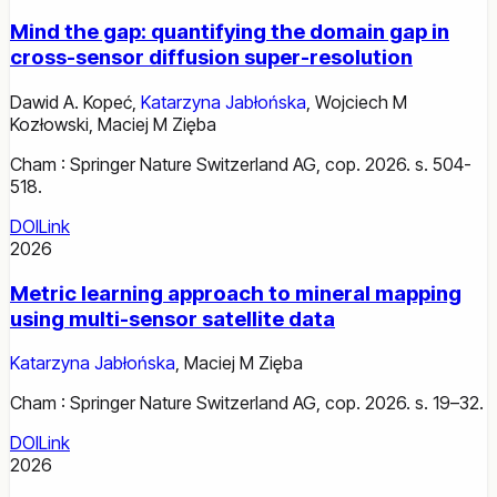
Mind the gap: quantifying the domain gap in
cross-sensor diffusion super-resolution
Dawid A. Kopeć
,
Katarzyna Jabłońska
,
Wojciech M
Kozłowski
,
Maciej M Zięba
Cham : Springer Nature Switzerland AG, cop. 2026. s. 504-
518.
DOI
Link
2026
Metric learning approach to mineral mapping
using multi-sensor satellite data
Katarzyna Jabłońska
,
Maciej M Zięba
Cham : Springer Nature Switzerland AG, cop. 2026. s. 19–32.
DOI
Link
2026