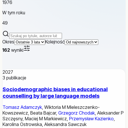
1976
W tym roku
49
Szukaj publikacji
Okres
Kolejność
162
wyniki
2027
3
publikacje
Sociodemographic biases in educational
counselling by large language models
Tomasz Adamczyk
,
Wiktoria M Mieleszczenko-
Kowszewicz
,
Beata Bajcar
,
Grzegorz Chodak
,
Aleksander P
Szczęsny
,
Maciej M Markiewicz
,
Przemysław Kazienko
,
Karolina Ostrowska
,
Aleksandra Sawczuk