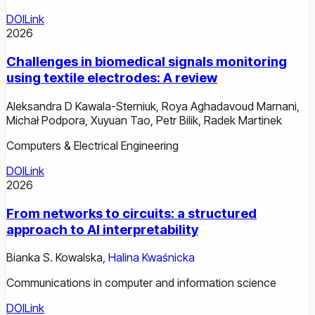
DOI
Link
2026
Challenges in biomedical signals monitoring
using textile electrodes: A review
Aleksandra D Kawala-Sterniuk
,
Roya Aghadavoud Marnani
,
Michał Podpora
,
Xuyuan Tao
,
Petr Bilik
,
Radek Martinek
Computers & Electrical Engineering
DOI
Link
2026
From networks to circuits: a structured
approach to AI interpretability
Bianka S. Kowalska
,
Halina Kwaśnicka
Communications in computer and information science
DOI
Link