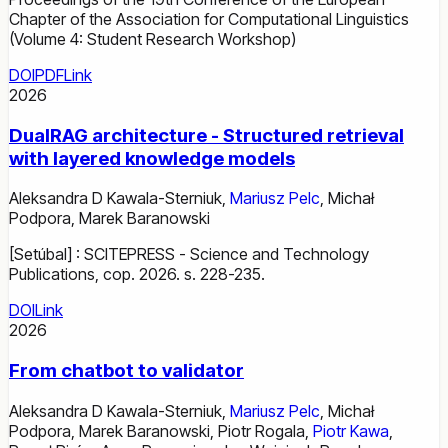
Chapter of the Association for Computational Linguistics
(Volume 4: Student Research Workshop)
DOI
PDF
Link
2026
DualRAG architecture - Structured retrieval
with layered knowledge models
Aleksandra D Kawala-Sterniuk
,
Mariusz Pelc
,
Michał
Podpora
,
Marek Baranowski
[Setúbal] : SCITEPRESS - Science and Technology
Publications, cop. 2026. s. 228-235.
DOI
Link
2026
From chatbot to validator
Aleksandra D Kawala-Sterniuk
,
Mariusz Pelc
,
Michał
Podpora
,
Marek Baranowski
,
Piotr Rogala
,
Piotr Kawa
,