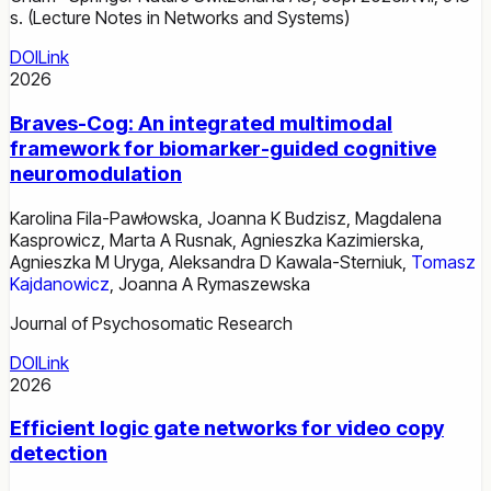
s. (Lecture Notes in Networks and Systems)
DOI
Link
2026
Braves-Cog: An integrated multimodal
framework for biomarker-guided cognitive
neuromodulation
Karolina Fila-Pawłowska
,
Joanna K Budzisz
,
Magdalena
Kasprowicz
,
Marta A Rusnak
,
Agnieszka Kazimierska
,
Agnieszka M Uryga
,
Aleksandra D Kawala-Sterniuk
,
Tomasz
Kajdanowicz
,
Joanna A Rymaszewska
Journal of Psychosomatic Research
DOI
Link
2026
Efficient logic gate networks for video copy
detection