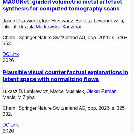
MAGGNet: guided volumetric metal artefact
synthesis for computed tomography scans
Jakub Drzewiecki
,
Igor Hołowacz
,
Bartosz Lewandowski
,
Filip Fit
,
Urszula Markowska-Kaczmar
Cham : Springer Nature Switzerland AG, cop. 2026. s. 346-
353.
DOI
Link
2026
Plausible visual counterfactual explanations in
latent space with normalizing flows
Łukasz D. Lenkiewicz
,
Marcel Musiałek
,
Oleksii Furman
,
Maciej M Zięba
Cham : Springer Nature Switzerland AG, cop. 2026. s. 325-
332.
DOI
Link
2026