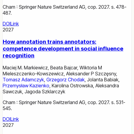
Cham : Springer Nature Switzerland AG, cop. 2027. s. 478-
487.
DOI
Link
2027
How annotation trains annotators:
competence development in social influence
recognition
Maciej M. Markiewicz
,
Beata Bajcar
,
Wiktoria M
Mieleszczenko-Kowszewicz
,
Aleksander P Szczęsny
,
Tomasz Adamczyk
,
Grzegorz Chodak
,
Jolanta Babiak
,
Przemysław Kazienko
,
Karolina Ostrowska
,
Aleksandra
Sawczuk
,
Jagoda Szklarczyk
Cham : Springer Nature Switzerland AG, cop. 2027. s. 531-
545.
DOI
Link
2027