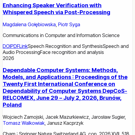
Enhancing Speaker Verification with
Whispered Speech via Post-Processing
Magdalena Gołębiowska
,
Piotr Syga
Communications in Computer and Information Science
DOI
PDF
Link
Speech Recognition and Synthesis
Speech and
Audio Processing
Face recognition and analysis
2026
Dependable Computer Systems: Methods,
Models, and Applications : Proceedings of the
Twenty First International Conference on
Dependability of Computer Systems DepCoS-
RELCOMEX, June 29 – July 2, 2026, Brunów,
Poland
Wojciech Zamojski
,
Jacek Mazurkiewicz
,
Jarosław Sugier
,
Tomasz Walkowiak
,
Janusz Kacprzyk
Cham : Springer Nature Switzerland AG, cop. 2026.XVII, 518