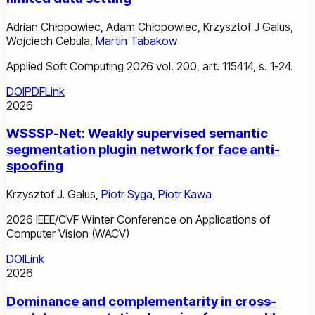
Adrian Chłopowiec
,
Adam Chłopowiec
,
Krzysztof J Galus
,
Wojciech Cebula
,
Martin Tabakow
Applied Soft Computing 2026 vol. 200, art. 115414, s. 1-24.
DOI
PDF
Link
2026
WSSSP-Net: Weakly supervised semantic
segmentation plugin network for face anti-
spoofing
Krzysztof J. Galus
,
Piotr Syga
,
Piotr Kawa
2026 IEEE/CVF Winter Conference on Applications of
Computer Vision (WACV)
DOI
Link
2026
Dominance and complementarity in cross-