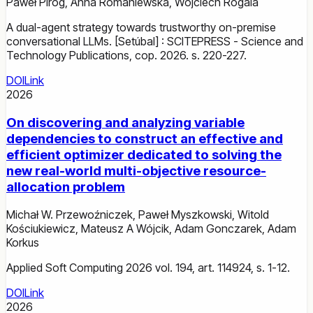
Paweł Piróg
,
Anna Romaniewska
,
Wojciech Rogala
A dual-agent strategy towards trustworthy on-premise
conversational LLMs. [Setúbal] : SCITEPRESS - Science and
Technology Publications, cop. 2026. s. 220-227.
DOI
Link
2026
On discovering and analyzing variable
dependencies to construct an effective and
efficient optimizer dedicated to solving the
new real-world multi-objective resource-
allocation problem
Michał W. Przewoźniczek
,
Paweł Myszkowski
,
Witold
Kościukiewicz
,
Mateusz A Wójcik
,
Adam Gonczarek
,
Adam
Korkus
Applied Soft Computing 2026 vol. 194, art. 114924, s. 1-12.
DOI
Link
2026