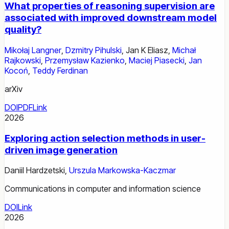
What properties of reasoning supervision are
associated with improved downstream model
quality?
Mikołaj Langner
,
Dzmitry Pihulski
,
Jan K Eliasz
,
Michał
Rajkowski
,
Przemysław Kazienko
,
Maciej Piasecki
,
Jan
Kocoń
,
Teddy Ferdinan
arXiv
DOI
PDF
Link
2026
Exploring action selection methods in user-
driven image generation
Daniil Hardzetski
,
Urszula Markowska-Kaczmar
Communications in computer and information science
DOI
Link
2026