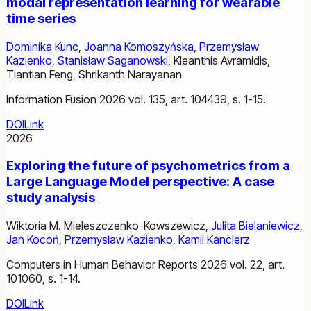
modal representation learning for wearable
time series
Dominika Kunc
,
Joanna Komoszyńska
,
Przemysław
Kazienko
,
Stanisław Saganowski
,
Kleanthis Avramidis
,
Tiantian Feng
,
Shrikanth Narayanan
Information Fusion 2026 vol. 135, art. 104439, s. 1-15.
DOI
Link
2026
Exploring the future of psychometrics from a
Large Language Model perspective: A case
study analysis
Wiktoria M. Mieleszczenko-Kowszewicz
,
Julita Bielaniewicz
,
Jan Kocoń
,
Przemysław Kazienko
,
Kamil Kanclerz
Computers in Human Behavior Reports 2026 vol. 22, art.
101060, s. 1-14.
DOI
Link