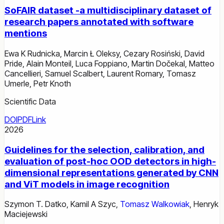
SoFAIR dataset -a multidisciplinary dataset of
research papers annotated with software
mentions
Ewa K Rudnicka
,
Marcin Ł Oleksy
,
Cezary Rosiński
,
David
Pride
,
Alain Monteil
,
Luca Foppiano
,
Martin Dočekal
,
Matteo
Cancellieri
,
Samuel Scalbert
,
Laurent Romary
,
Tomasz
Umerle
,
Petr Knoth
Scientific Data
DOI
PDF
Link
2026
Guidelines for the selection, calibration, and
evaluation of post-hoc OOD detectors in high-
dimensional representations generated by CNN
and ViT models in image recognition
Szymon T. Datko
,
Kamil A Szyc
,
Tomasz Walkowiak
,
Henryk
Maciejewski