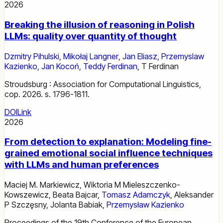
2026
Breaking the illusion of reasoning in Polish
LLMs: quality over quantity of thought
Dzmitry Pihulski
,
Mikołaj Langner
,
Jan Eliasz
,
Przemyslaw
Kazienko
,
Jan Kocoń
,
Teddy Ferdinan
,
T Ferdinan
Stroudsburg : Association for Computational Linguistics,
cop. 2026. s. 1796-1811.
DOI
Link
2026
From detection to explanation: Modeling fine-
grained emotional social influence techniques
with LLMs and human preferences
Maciej M. Markiewicz
,
Wiktoria M Mieleszczenko-
Kowszewicz
,
Beata Bajcar
,
Tomasz Adamczyk
,
Aleksander
P Szczęsny
,
Jolanta Babiak
,
Przemysław Kazienko
Proceedings of the 19th Conference of the European