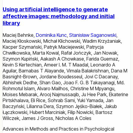
Using artificial intelligence to generate
affective images: methodology and initial
library
Maciej Behnke
,
Dominika Kunc
,
Stanisław Saganowski
,
Maciej Kłoskowski
,
Michał Klichowski
,
Wadim Krzyżaniak
,
Kacper Szymański
,
Patryk Maciejewski
,
Patrycja
Chwiłkowska
,
Marta Kowal
,
Rafał Jończyk
,
Jan Nowak
,
Szymon Kupiński
,
Aakash A Chowkase
,
Farida Guemaz
,
Kevin S Kertechian
,
Ameer I. M. T Maadal
,
Leonardo A
Aguilar
,
Barnabas T Alayande
,
Vimala Balakrishnan
,
Dana M
Basnight-Brown
,
Jordane Boudesseul
,
Jovi C Dacanay
,
Abhishek Dedhe
,
Shan Gao
,
Joao F. G. B Takayanagi
,
Md.
Rohmotul Islam
,
Alvaro Mailhos
,
Christine M Mpyangu
,
Moises Mebarak
,
Arooj Najmussaqib
,
Ju Hee Park
,
Ekaterine
Pirtskhalava
,
Eli Rice
,
Sohrab Sami
,
Yuki Yamada
,
Jan
Baczyński
,
Lilianna Dera
,
Szymon Jęśko-Białek
,
Jakub
Łączkowski
,
Hubert Marciniak
,
Filip Nowicki
,
Bartosz
Wilczek
,
James J Gross
,
Nicholas A Coles
Advances in Methods and Practices in Psychological