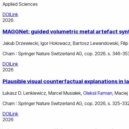
Applied Sciences
DOI
Link
2026
MAGGNet: guided volumetric metal artefact sy
Jakub Drzewiecki
,
Igor Hołowacz
,
Bartosz Lewandowski
,
Filip
Cham : Springer Nature Switzerland AG, cop. 2026. s. 346-35
DOI
Link
2026
Plausible visual counterfactual explanations in 
Łukasz D. Lenkiewicz
,
Marcel Musiałek
,
Oleksii Furman
,
Maciej
Cham : Springer Nature Switzerland AG, cop. 2026. s. 325-332
DOI
Link
2026