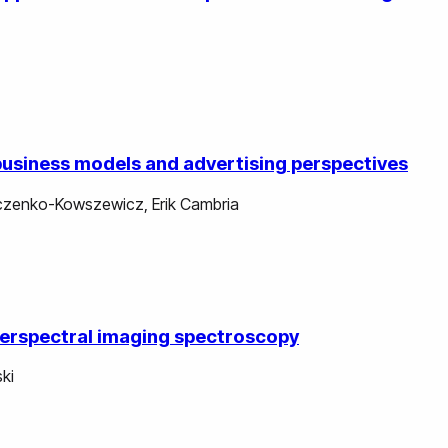
business models and advertising perspectives
zczenko-Kowszewicz
,
Erik Cambria
yperspectral imaging spectroscopy
ki