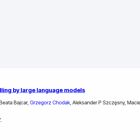
ling by large language models
Beata Bajcar
,
Grzegorz Chodak
,
Aleksander P Szczęsny
,
Macie
.