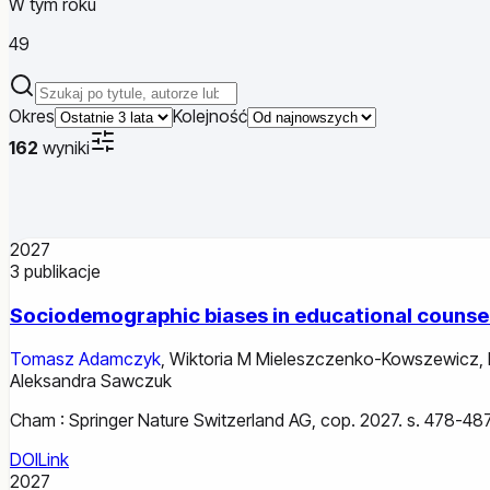
W tym roku
49
Szukaj publikacji
Okres
Kolejność
162
wyniki
2027
3
publikacje
Sociodemographic biases in educational counsel
Tomasz Adamczyk
,
Wiktoria M Mieleszczenko-Kowszewicz
,
Aleksandra Sawczuk
Cham : Springer Nature Switzerland AG, cop. 2027. s. 478-487
DOI
Link
2027