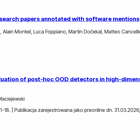
research papers annotated with software mentions
e
,
Alain Monteil
,
Luca Foppiano
,
Martin Dočekal
,
Matteo Cancellie
evaluation of post-hoc OOD detectors in high-dime
Maciejewski
s. 1-18. [ Publikacja zarejestrowana jako preonline dn. 31.03.20