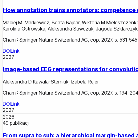
How annotation trains annotators: competence d
Maciej M. Markiewicz
,
Beata Bajcar
,
Wiktoria M Mieleszczen
Karolina Ostrowska
,
Aleksandra Sawczuk
,
Jagoda Szklarczyk
Cham : Springer Nature Switzerland AG, cop. 2027. s. 531-545
DOI
Link
2027
Image-based EEG representations for convolutio
Aleksandra D Kawala-Sterniuk
,
Izabela Rejer
Cham : Springer Nature Switzerland AG, cop. 2027. s. 194–204
DOI
Link
2027
2026
49
publikacji
From supra to sub: a hierarchical margin-based