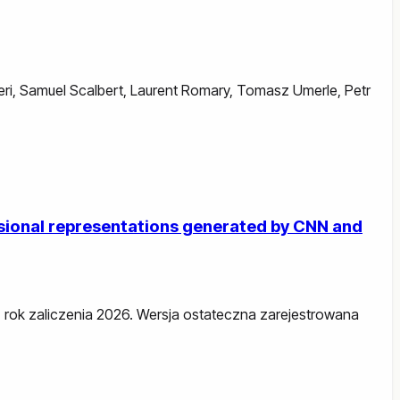
ri
,
Samuel Scalbert
,
Laurent Romary
,
Tomasz Umerle
,
Petr
nsional representations generated by CNN and
26, rok zaliczenia 2026. Wersja ostateczna zarejestrowana