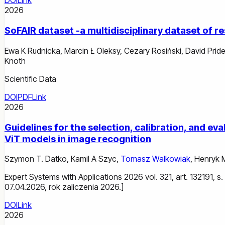
DOI
Link
2026
SoFAIR dataset -a multidisciplinary dataset of 
Ewa K Rudnicka
,
Marcin Ł Oleksy
,
Cezary Rosiński
,
David Prid
Knoth
Scientific Data
DOI
PDF
Link
2026
Guidelines for the selection, calibration, and 
ViT models in image recognition
Szymon T. Datko
,
Kamil A Szyc
,
Tomasz Walkowiak
,
Henryk 
Expert Systems with Applications 2026 vol. 321, art. 132191, 
07.04.2026, rok zaliczenia 2026.]
DOI
Link
2026