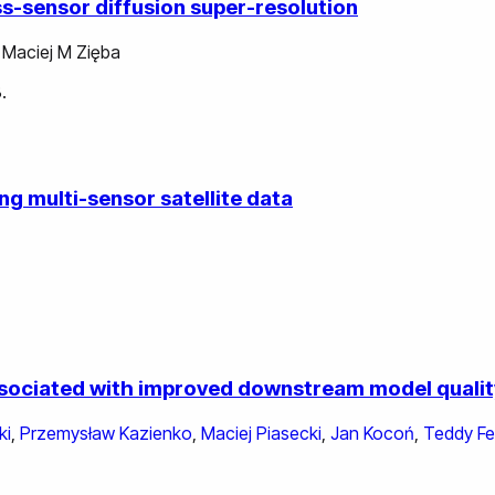
ss-sensor diffusion super-resolution
,
Maciej M Zięba
.
g multi-sensor satellite data
ssociated with improved downstream model qualit
ki
,
Przemysław Kazienko
,
Maciej Piasecki
,
Jan Kocoń
,
Teddy Fe