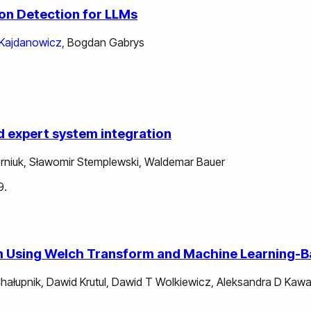
ion Detection for LLMs
Kajdanowicz
,
Bogdan Gabrys
nd expert system integration
rniuk
,
Sławomir Stemplewski
,
Waldemar Bauer
9.
tem Using Welch Transform and Machine Learning
Chałupnik
,
Dawid Krutul
,
Dawid T Wolkiewicz
,
Aleksandra D Kawa