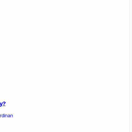
y?
rdinan