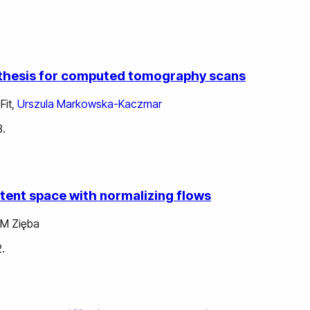
nthesis for computed tomography scans
 Fit
,
Urszula Markowska-Kaczmar
3.
latent space with normalizing flows
 M Zięba
.