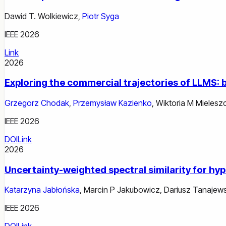
Dawid T. Wolkiewicz
,
Piotr Syga
IEEE 2026
Link
2026
Exploring the commercial trajectories of LLMS: 
Grzegorz Chodak
,
Przemysław Kazienko
,
Wiktoria M Mieles
IEEE 2026
DOI
Link
2026
Uncertainty-weighted spectral similarity for h
Katarzyna Jabłońska
,
Marcin P Jakubowicz
,
Dariusz Tanajews
IEEE 2026