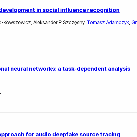
evelopment in social influence recognition
ko-Kowszewicz
,
Aleksander P Szczęsny
,
Tomasz Adamczyk
,
Gr
.
nal neural networks: a task-dependent analysis
.
 approach for audio deepfake source tracing