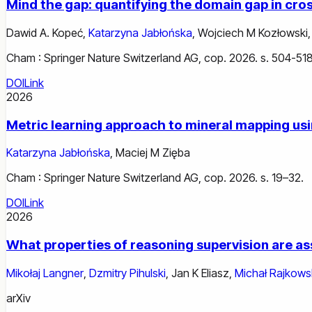
Mind the gap: quantifying the domain gap in cro
Dawid A. Kopeć
,
Katarzyna Jabłońska
,
Wojciech M Kozłowski
Cham : Springer Nature Switzerland AG, cop. 2026. s. 504-518
DOI
Link
2026
Metric learning approach to mineral mapping usin
Katarzyna Jabłońska
,
Maciej M Zięba
Cham : Springer Nature Switzerland AG, cop. 2026. s. 19–32.
DOI
Link
2026
What properties of reasoning supervision are a
Mikołaj Langner
,
Dzmitry Pihulski
,
Jan K Eliasz
,
Michał Rajkows
arXiv