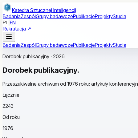
Przejdź do treści głównej
Katedra Sztucznej Inteligencji
Badania
Zespół
Grupy badawcze
Publikacje
Projekty
Studia
PL
|
EN
Rekrutacja ↗
Badania
Zespół
Grupy badawcze
Publikacje
Projekty
Studia
Dorobek publikacyjny · 2026
Dorobek
publikacyjny.
Przeszukiwalne archiwum od 1976 roku: artykuły konferencyjn
Łącznie
2243
Od roku
1976