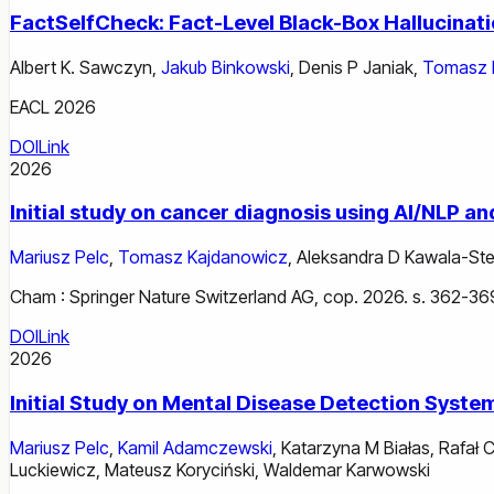
FactSelfCheck: Fact-Level Black-Box Hallucinat
Albert K. Sawczyn
,
Jakub Binkowski
,
Denis P Janiak
,
Tomasz 
EACL 2026
DOI
Link
2026
Initial study on cancer diagnosis using AI/NLP a
Mariusz Pelc
,
Tomasz Kajdanowicz
,
Aleksandra D Kawala-Ste
Cham : Springer Nature Switzerland AG, cop. 2026. s. 362-36
DOI
Link
2026
Initial Study on Mental Disease Detection Sys
Mariusz Pelc
,
Kamil Adamczewski
,
Katarzyna M Białas
,
Rafał 
Luckiewicz
,
Mateusz Koryciński
,
Waldemar Karwowski