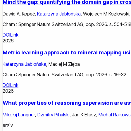
Mind the gap: quantifying the domain gap in cro
Dawid A. Kopeć
,
Katarzyna Jabłońska
,
Wojciech M Kozłowski
Cham : Springer Nature Switzerland AG, cop. 2026. s. 504-518
DOI
Link
2026
Metric learning approach to mineral mapping usin
Katarzyna Jabłońska
,
Maciej M Zięba
Cham : Springer Nature Switzerland AG, cop. 2026. s. 19–32.
DOI
Link
2026
What properties of reasoning supervision are a
Mikołaj Langner
,
Dzmitry Pihulski
,
Jan K Eliasz
,
Michał Rajkows
arXiv