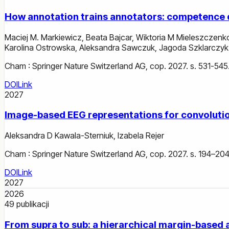
How annotation trains annotators: competence d
Maciej M. Markiewicz
,
Beata Bajcar
,
Wiktoria M Mieleszczen
Karolina Ostrowska
,
Aleksandra Sawczuk
,
Jagoda Szklarczyk
Cham : Springer Nature Switzerland AG, cop. 2027. s. 531-545
DOI
Link
2027
Image-based EEG representations for convolutio
Aleksandra D Kawala-Sterniuk
,
Izabela Rejer
Cham : Springer Nature Switzerland AG, cop. 2027. s. 194–204
DOI
Link
2027
2026
49
publikacji
From supra to sub: a hierarchical margin-based