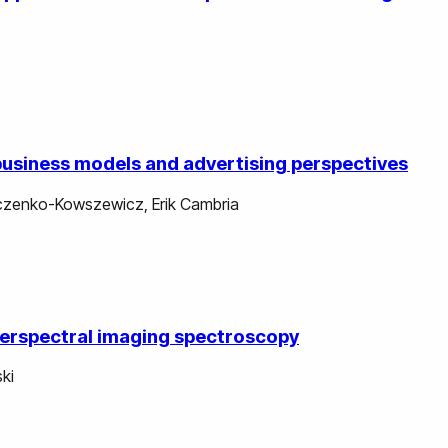
business models and advertising perspectives
zczenko-Kowszewicz
,
Erik Cambria
yperspectral imaging spectroscopy
ki