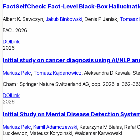
FactSelfCheck: Fact-Level Black-Box Hallucinat
Albert K. Sawczyn
,
Jakub Binkowski
,
Denis P Janiak
,
Tomasz 
EACL 2026
DOI
Link
2026
Initial study on cancer diagnosis using AI/NLP a
Mariusz Pelc
,
Tomasz Kajdanowicz
,
Aleksandra D Kawala-Ste
Cham : Springer Nature Switzerland AG, cop. 2026. s. 362-36
DOI
Link
2026
Initial Study on Mental Disease Detection Sys
Mariusz Pelc
,
Kamil Adamczewski
,
Katarzyna M Białas
,
Rafał 
Luckiewicz
,
Mateusz Koryciński
,
Waldemar Karwowski