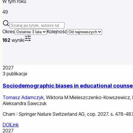
W tym roku
49
Szukaj publikacji
Okres
Kolejność
162
wyniki
2027
3
publikacje
Sociodemographic biases in educational counsel
Tomasz Adamczyk
,
Wiktoria M Mieleszczenko-Kowszewicz
,
Aleksandra Sawczuk
Cham : Springer Nature Switzerland AG, cop. 2027. s. 478-487
DOI
Link
2027