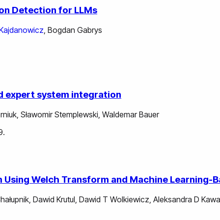
ion Detection for LLMs
Kajdanowicz
,
Bogdan Gabrys
nd expert system integration
rniuk
,
Sławomir Stemplewski
,
Waldemar Bauer
9.
tem Using Welch Transform and Machine Learning
Chałupnik
,
Dawid Krutul
,
Dawid T Wolkiewicz
,
Aleksandra D Kawa