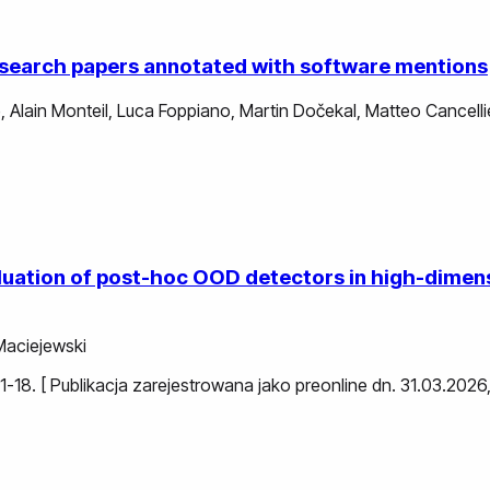
research papers annotated with software mentions
e
,
Alain Monteil
,
Luca Foppiano
,
Martin Dočekal
,
Matteo Cancellie
evaluation of post-hoc OOD detectors in high-dime
Maciejewski
s. 1-18. [ Publikacja zarejestrowana jako preonline dn. 31.03.20