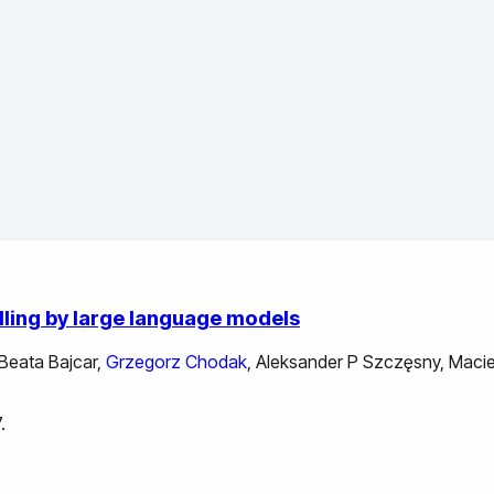
ling by large language models
Beata Bajcar
,
Grzegorz Chodak
,
Aleksander P Szczęsny
,
Macie
.