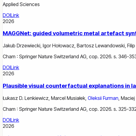
Applied Sciences
DOI
Link
2026
MAGGNet: guided volumetric metal artefact sy
Jakub Drzewiecki
,
Igor Hołowacz
,
Bartosz Lewandowski
,
Filip
Cham : Springer Nature Switzerland AG, cop. 2026. s. 346-35
DOI
Link
2026
Plausible visual counterfactual explanations in 
Łukasz D. Lenkiewicz
,
Marcel Musiałek
,
Oleksii Furman
,
Maciej
Cham : Springer Nature Switzerland AG, cop. 2026. s. 325-332
DOI
Link
2026