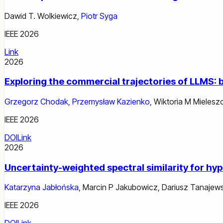
Dawid T. Wolkiewicz
,
Piotr Syga
IEEE 2026
Link
2026
Exploring the commercial trajectories of LLMS: 
Grzegorz Chodak
,
Przemysław Kazienko
,
Wiktoria M Mieles
IEEE 2026
DOI
Link
2026
Uncertainty-weighted spectral similarity for h
Katarzyna Jabłońska
,
Marcin P Jakubowicz
,
Dariusz Tanajews
IEEE 2026