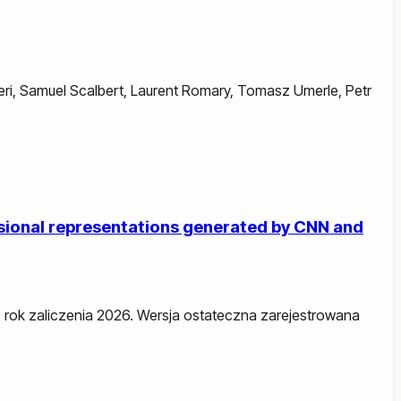
ri
,
Samuel Scalbert
,
Laurent Romary
,
Tomasz Umerle
,
Petr
nsional representations generated by CNN and
26, rok zaliczenia 2026. Wersja ostateczna zarejestrowana