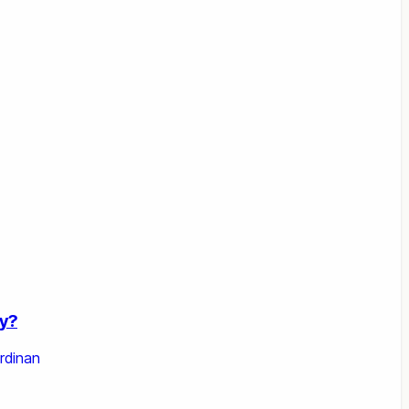
y?
rdinan