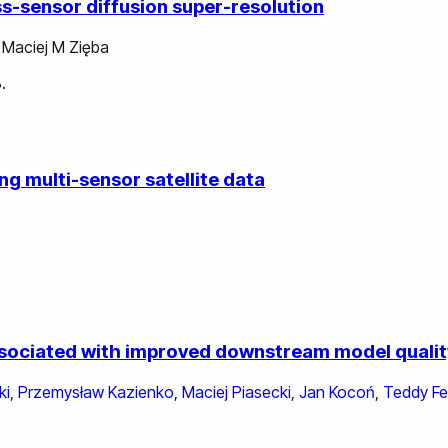
ss-sensor diffusion super-resolution
,
Maciej M Zięba
.
g multi-sensor satellite data
ssociated with improved downstream model qualit
ki
,
Przemysław Kazienko
,
Maciej Piasecki
,
Jan Kocoń
,
Teddy Fe