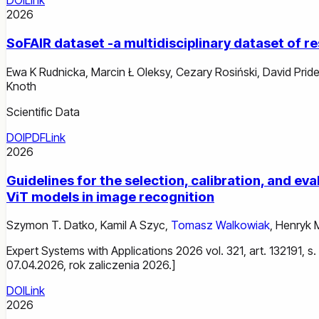
DOI
Link
2026
SoFAIR dataset -a multidisciplinary dataset of 
Ewa K Rudnicka
,
Marcin Ł Oleksy
,
Cezary Rosiński
,
David Prid
Knoth
Scientific Data
DOI
PDF
Link
2026
Guidelines for the selection, calibration, and 
ViT models in image recognition
Szymon T. Datko
,
Kamil A Szyc
,
Tomasz Walkowiak
,
Henryk 
Expert Systems with Applications 2026 vol. 321, art. 132191, 
07.04.2026, rok zaliczenia 2026.]
DOI
Link
2026