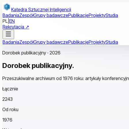
Przejdź do treści głównej
Katedra Sztucznej Inteligencji
Badania
Zespół
Grupy badawcze
Publikacje
Projekty
Studia
PL
|
EN
Rekrutacja ↗
Badania
Zespół
Grupy badawcze
Publikacje
Projekty
Studia
Dorobek publikacyjny · 2026
Dorobek
publikacyjny.
Przeszukiwalne archiwum od 1976 roku: artykuły konferencyjn
Łącznie
2243
Od roku
1976