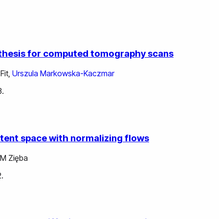
nthesis for computed tomography scans
 Fit
,
Urszula Markowska-Kaczmar
3.
latent space with normalizing flows
 M Zięba
.