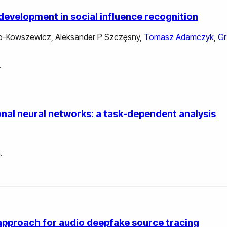
evelopment in social influence recognition
ko-Kowszewicz
,
Aleksander P Szczęsny
,
Tomasz Adamczyk
,
Gr
.
nal neural networks: a task-dependent analysis
.
 approach for audio deepfake source tracing