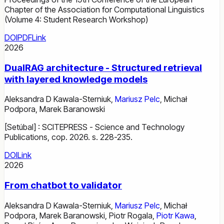
Chapter of the Association for Computational Linguistics
(Volume 4: Student Research Workshop)
DOI
PDF
Link
2026
DualRAG architecture - Structured retrieval
with layered knowledge models
Aleksandra D Kawala-Sterniuk
,
Mariusz Pelc
,
Michał
Podpora
,
Marek Baranowski
[Setúbal] : SCITEPRESS - Science and Technology
Publications, cop. 2026. s. 228-235.
DOI
Link
2026
From chatbot to validator
Aleksandra D Kawala-Sterniuk
,
Mariusz Pelc
,
Michał
Podpora
,
Marek Baranowski
,
Piotr Rogala
,
Piotr Kawa
,