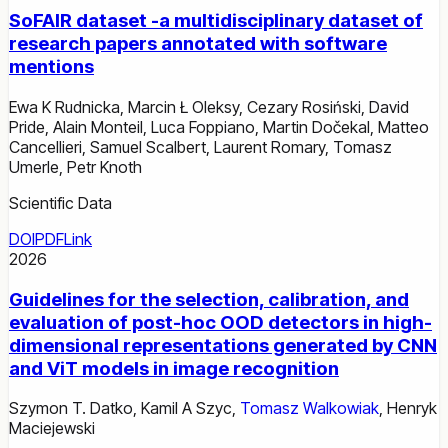
SoFAIR dataset -a multidisciplinary dataset of
research papers annotated with software
mentions
Ewa K Rudnicka
,
Marcin Ł Oleksy
,
Cezary Rosiński
,
David
Pride
,
Alain Monteil
,
Luca Foppiano
,
Martin Dočekal
,
Matteo
Cancellieri
,
Samuel Scalbert
,
Laurent Romary
,
Tomasz
Umerle
,
Petr Knoth
Scientific Data
DOI
PDF
Link
2026
Guidelines for the selection, calibration, and
evaluation of post-hoc OOD detectors in high-
dimensional representations generated by CNN
and ViT models in image recognition
Szymon T. Datko
,
Kamil A Szyc
,
Tomasz Walkowiak
,
Henryk
Maciejewski