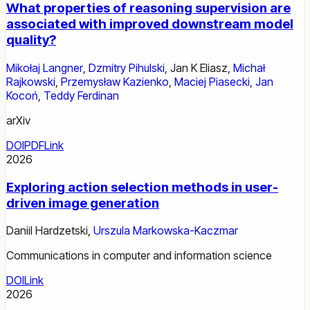
What properties of reasoning supervision are
associated with improved downstream model
quality?
Mikołaj Langner
,
Dzmitry Pihulski
,
Jan K Eliasz
,
Michał
Rajkowski
,
Przemysław Kazienko
,
Maciej Piasecki
,
Jan
Kocoń
,
Teddy Ferdinan
arXiv
DOI
PDF
Link
2026
Exploring action selection methods in user-
driven image generation
Daniil Hardzetski
,
Urszula Markowska-Kaczmar
Communications in computer and information science
DOI
Link
2026