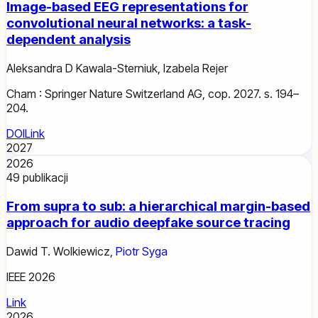
Image-based EEG representations for
convolutional neural networks: a task-
dependent analysis
Aleksandra D Kawala-Sterniuk
,
Izabela Rejer
Cham : Springer Nature Switzerland AG, cop. 2027. s. 194–
204.
DOI
Link
2027
2026
49
publikacji
From supra to sub: a hierarchical margin-based
approach for audio deepfake source tracing
Dawid T. Wolkiewicz
,
Piotr Syga
IEEE 2026
Link
2026