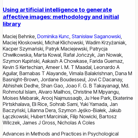
Using artificial intelligence to generate
affective images: methodology and initial
library
Maciej Behnke
,
Dominika Kunc
,
Stanisław Saganowski
,
Maciej Kłoskowski
,
Michał Klichowski
,
Wadim Krzyżaniak
,
Kacper Szymański
,
Patryk Maciejewski
,
Patrycja
Chwiłkowska
,
Marta Kowal
,
Rafał Jończyk
,
Jan Nowak
,
Szymon Kupiński
,
Aakash A Chowkase
,
Farida Guemaz
,
Kevin S Kertechian
,
Ameer I. M. T Maadal
,
Leonardo A
Aguilar
,
Barnabas T Alayande
,
Vimala Balakrishnan
,
Dana M
Basnight-Brown
,
Jordane Boudesseul
,
Jovi C Dacanay
,
Abhishek Dedhe
,
Shan Gao
,
Joao F. G. B Takayanagi
,
Md.
Rohmotul Islam
,
Alvaro Mailhos
,
Christine M Mpyangu
,
Moises Mebarak
,
Arooj Najmussaqib
,
Ju Hee Park
,
Ekaterine
Pirtskhalava
,
Eli Rice
,
Sohrab Sami
,
Yuki Yamada
,
Jan
Baczyński
,
Lilianna Dera
,
Szymon Jęśko-Białek
,
Jakub
Łączkowski
,
Hubert Marciniak
,
Filip Nowicki
,
Bartosz
Wilczek
,
James J Gross
,
Nicholas A Coles
Advances in Methods and Practices in Psychological