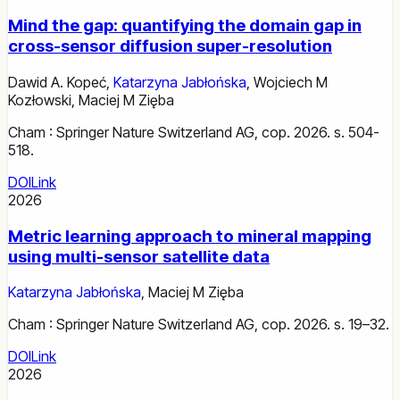
Mind the gap: quantifying the domain gap in
cross-sensor diffusion super-resolution
Dawid A. Kopeć
,
Katarzyna Jabłońska
,
Wojciech M
Kozłowski
,
Maciej M Zięba
Cham : Springer Nature Switzerland AG, cop. 2026. s. 504-
518.
DOI
Link
2026
Metric learning approach to mineral mapping
using multi-sensor satellite data
Katarzyna Jabłońska
,
Maciej M Zięba
Cham : Springer Nature Switzerland AG, cop. 2026. s. 19–32.
DOI
Link
2026