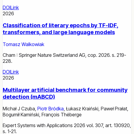
DOI
Link
2026
Classification of literary epochs by TF-IDF,
transformers, and large language models
Tomasz Walkowiak
Cham : Springer Nature Switzerland AG, cop. 2026. s. 219-
228.
DOI
Link
2026
Multilayer artificial benchmark for community
detection (mABCD)
Michał J Czuba
,
Piotr Bródka
,
Łukasz Kraiński
,
Paweł Prałat
,
Bogumił Kamiński
,
François Théberge
Expert Systems with Applications 2026 vol. 307, art. 130920,
s. 1-21.