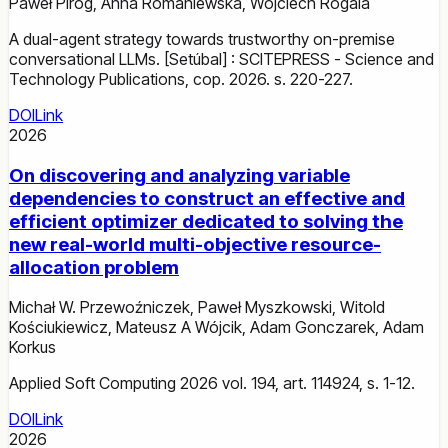
Paweł Piróg
,
Anna Romaniewska
,
Wojciech Rogala
A dual-agent strategy towards trustworthy on-premise
conversational LLMs. [Setúbal] : SCITEPRESS - Science and
Technology Publications, cop. 2026. s. 220-227.
DOI
Link
2026
On discovering and analyzing variable
dependencies to construct an effective and
efficient optimizer dedicated to solving the
new real-world multi-objective resource-
allocation problem
Michał W. Przewoźniczek
,
Paweł Myszkowski
,
Witold
Kościukiewicz
,
Mateusz A Wójcik
,
Adam Gonczarek
,
Adam
Korkus
Applied Soft Computing 2026 vol. 194, art. 114924, s. 1-12.
DOI
Link
2026