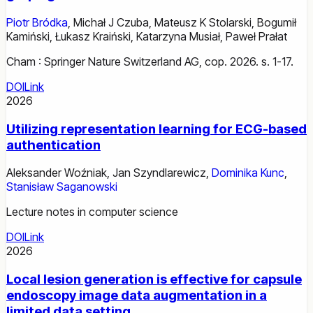
Piotr Bródka
,
Michał J Czuba
,
Mateusz K Stolarski
,
Bogumił
Kamiński
,
Łukasz Kraiński
,
Katarzyna Musiał
,
Paweł Prałat
Cham : Springer Nature Switzerland AG, cop. 2026. s. 1-17.
DOI
Link
2026
Utilizing representation learning for ECG-based
authentication
Aleksander Woźniak
,
Jan Szyndlarewicz
,
Dominika Kunc
,
Stanisław Saganowski
Lecture notes in computer science
DOI
Link
2026
Local lesion generation is effective for capsule
endoscopy image data augmentation in a
limited data setting