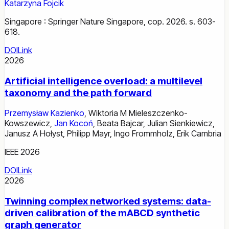
Katarzyna Fojcik
Singapore : Springer Nature Singapore, cop. 2026. s. 603-
618.
DOI
Link
2026
Artificial intelligence overload: a multilevel
taxonomy and the path forward
Przemysław Kazienko
,
Wiktoria M Mieleszczenko-
Kowszewicz
,
Jan Kocoń
,
Beata Bajcar
,
Julian Sienkiewicz
,
Janusz A Hołyst
,
Philipp Mayr
,
Ingo Frommholz
,
Erik Cambria
IEEE 2026
DOI
Link
2026
Twinning complex networked systems: data-
driven calibration of the mABCD synthetic
graph generator