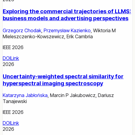
Exploring the commercial trajectories of LLMS:
business models and advertising perspectives
Grzegorz Chodak
,
Przemysław Kazienko
,
Wiktoria M
Mieleszczenko-Kowszewicz
,
Erik Cambria
IEEE 2026
DOI
Link
2026
Uncertainty-weighted spectral similarity for
hyperspectral imaging spectroscopy
Katarzyna Jabłońska
,
Marcin P Jakubowicz
,
Dariusz
Tanajewski
IEEE 2026
DOI
Link
2026