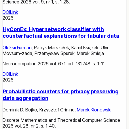
Science 2026 vol. 9, nr 1, s. 1-28.
DOI
Link
2026
HyConEx: Hypernetwork classifier with
counterfactual explanations for tabular data
Oleksii Furman
,
Patryk Marszałek
,
Kamil Książek
,
Ulvi
Movsum-zada
,
Przemysław Spurek
,
Marek Śmieja
Neurocomputing 2026 vol. 671, art. 132748, s. 1-11.
DOI
Link
2026
Probabilistic counters for privacy preserving
data aggregation
Dominik D. Bojko
,
Krzysztof Grining
,
Marek Klonowski
Discrete Mathematics and Theoretical Computer Science
2026 vol. 28, nr 2, s. 1-40.