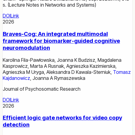
s. (Lecture Notes in Networks and Systems)
DOI
Link
2026
Braves-Cog: An integrated multimodal
framework for biomarker-guided cognitive
neuromodulation
Karolina Fila-Pawłowska
,
Joanna K Budzisz
,
Magdalena
Kasprowicz
,
Marta A Rusnak
,
Agnieszka Kazimierska
,
Agnieszka M Uryga
,
Aleksandra D Kawala-Sterniuk
,
Tomasz
Kajdanowicz
,
Joanna A Rymaszewska
Journal of Psychosomatic Research
DOI
Link
2026
Efficient logic gate networks for video copy
detection