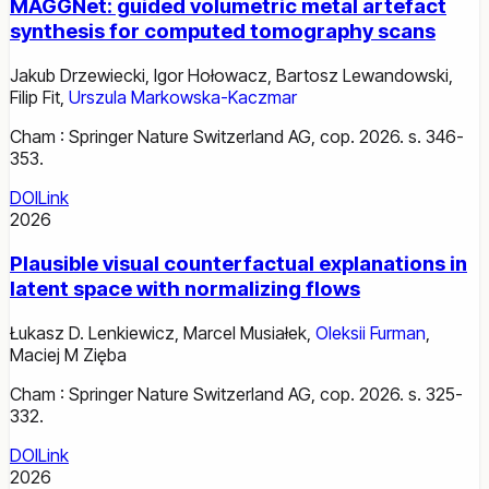
MAGGNet: guided volumetric metal artefact
synthesis for computed tomography scans
Jakub Drzewiecki
,
Igor Hołowacz
,
Bartosz Lewandowski
,
Filip Fit
,
Urszula Markowska-Kaczmar
Cham : Springer Nature Switzerland AG, cop. 2026. s. 346-
353.
DOI
Link
2026
Plausible visual counterfactual explanations in
latent space with normalizing flows
Łukasz D. Lenkiewicz
,
Marcel Musiałek
,
Oleksii Furman
,
Maciej M Zięba
Cham : Springer Nature Switzerland AG, cop. 2026. s. 325-
332.
DOI
Link
2026