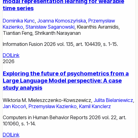
modal representation learning for wearable
time series
Dominika Kunc
,
Joanna Komoszyńska
,
Przemysław
Kazienko
,
Stanisław Saganowski
,
Kleanthis Avramidis
,
Tiantian Feng
,
Shrikanth Narayanan
Information Fusion 2026 vol. 135, art. 104439, s. 1-15.
DOI
Link
2026
Exploring the future of psychometrics from a
Large Language Model perspective: A case
study analysis
Wiktoria M. Mieleszczenko-Kowszewicz
,
Julita Bielaniewicz
,
Jan Kocoń
,
Przemysław Kazienko
,
Kamil Kanclerz
Computers in Human Behavior Reports 2026 vol. 22, art.
101060, s. 1-14.
DOI
Link