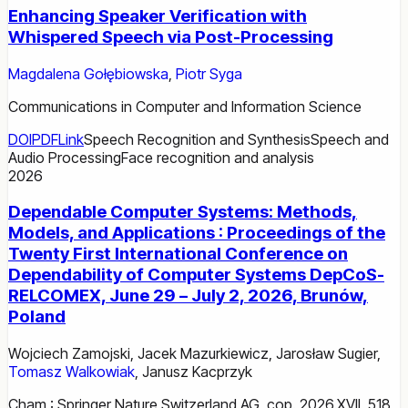
Enhancing Speaker Verification with
Whispered Speech via Post-Processing
Magdalena Gołębiowska
,
Piotr Syga
Communications in Computer and Information Science
DOI
PDF
Link
Speech Recognition and Synthesis
Speech and
Audio Processing
Face recognition and analysis
2026
Dependable Computer Systems: Methods,
Models, and Applications : Proceedings of the
Twenty First International Conference on
Dependability of Computer Systems DepCoS-
RELCOMEX, June 29 – July 2, 2026, Brunów,
Poland
Wojciech Zamojski
,
Jacek Mazurkiewicz
,
Jarosław Sugier
,
Tomasz Walkowiak
,
Janusz Kacprzyk
Cham : Springer Nature Switzerland AG, cop. 2026.XVII, 518