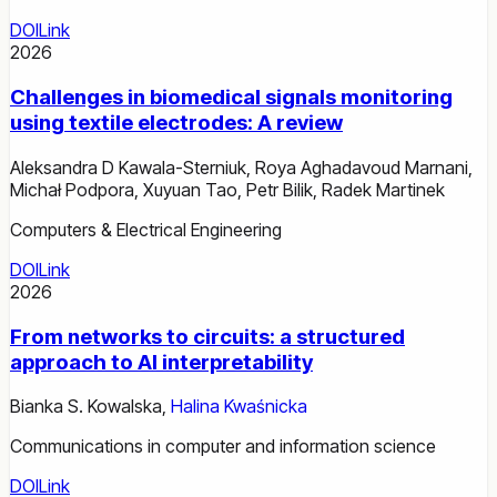
DOI
Link
2026
Challenges in biomedical signals monitoring
using textile electrodes: A review
Aleksandra D Kawala-Sterniuk
,
Roya Aghadavoud Marnani
,
Michał Podpora
,
Xuyuan Tao
,
Petr Bilik
,
Radek Martinek
Computers & Electrical Engineering
DOI
Link
2026
From networks to circuits: a structured
approach to AI interpretability
Bianka S. Kowalska
,
Halina Kwaśnicka
Communications in computer and information science
DOI
Link