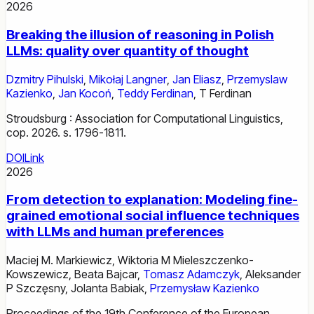
2026
Breaking the illusion of reasoning in Polish
LLMs: quality over quantity of thought
Dzmitry Pihulski
,
Mikołaj Langner
,
Jan Eliasz
,
Przemyslaw
Kazienko
,
Jan Kocoń
,
Teddy Ferdinan
,
T Ferdinan
Stroudsburg : Association for Computational Linguistics,
cop. 2026. s. 1796-1811.
DOI
Link
2026
From detection to explanation: Modeling fine-
grained emotional social influence techniques
with LLMs and human preferences
Maciej M. Markiewicz
,
Wiktoria M Mieleszczenko-
Kowszewicz
,
Beata Bajcar
,
Tomasz Adamczyk
,
Aleksander
P Szczęsny
,
Jolanta Babiak
,
Przemysław Kazienko
Proceedings of the 19th Conference of the European