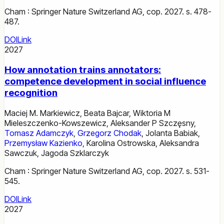
Cham : Springer Nature Switzerland AG, cop. 2027. s. 478-
487.
DOI
Link
2027
How annotation trains annotators:
competence development in social influence
recognition
Maciej M. Markiewicz
,
Beata Bajcar
,
Wiktoria M
Mieleszczenko-Kowszewicz
,
Aleksander P Szczęsny
,
Tomasz Adamczyk
,
Grzegorz Chodak
,
Jolanta Babiak
,
Przemysław Kazienko
,
Karolina Ostrowska
,
Aleksandra
Sawczuk
,
Jagoda Szklarczyk
Cham : Springer Nature Switzerland AG, cop. 2027. s. 531-
545.
DOI
Link
2027