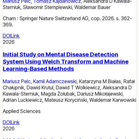
Mariusz Pelc
,
Tomasz Kajdanowicz
,
Aleksandra D Kawala-
Sterniuk
,
Sławomir Stemplewski
,
Waldemar Bauer
Cham : Springer Nature Switzerland AG, cop. 2026. s. 362-
369.
DOI
Link
2026
Initial Study on Mental Disease Detection
System Using Welch Transform and Machine
Learning-Based Methods
Mariusz Pelc
,
Kamil Adamczewski
,
Katarzyna M Białas
,
Rafał
Chałupnik
,
Dawid Krutul
,
Dawid T Wolkiewicz
,
Aleksandra D
Kawala-Sterniuk
,
Magda Żołubak
,
Dariusz Mikołajewski
,
Adrian Luckiewicz
,
Mateusz Koryciński
,
Waldemar Karwowski
Applied Sciences
DOI
Link
2026