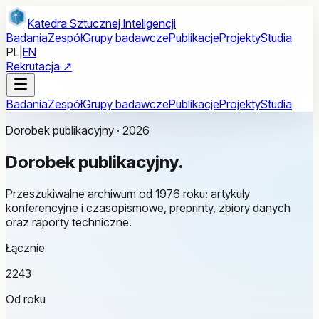
Przejdź do treści głównej
Katedra Sztucznej Inteligencji
Badania
Zespół
Grupy badawcze
Publikacje
Projekty
Studia
PL
|
EN
Rekrutacja ↗
Badania
Zespół
Grupy badawcze
Publikacje
Projekty
Studia
Dorobek publikacyjny · 2026
Dorobek
publikacyjny.
Przeszukiwalne archiwum od 1976 roku: artykuły
konferencyjne i czasopismowe, preprinty, zbiory danych
oraz raporty techniczne.
Łącznie
2243
Od roku