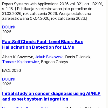
Expert Systems with Applications 2026 vol. 321, art. 132191,
s. 1-18. [ Publikacja zarejestrowana jako preonline dn.
31.03.2026, rok zaliczenia 2026. Wersja ostateczna
zarejestrowana 07.04.2026, rok zaliczenia 2026.]
DOI
Link
2026
FactSelfCheck: Fact-Level Black-Box
Hallucination Detection for LLMs
Albert K. Sawczyn
,
Jakub Binkowski
,
Denis P Janiak
,
Tomasz Kajdanowicz
,
Bogdan Gabrys
EACL 2026
DOI
Link
2026
Initial study on cancer diagnosis using AI/NLP
and expert system integration