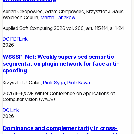
Adrian Chłopowiec
,
Adam Chłopowiec
,
Krzysztof J Galus
,
Wojciech Cebula
,
Martin Tabakow
Applied Soft Computing 2026 vol. 200, art. 115414, s. 1-24.
DOI
PDF
Link
2026
WSSSP-Net: Weakly supervised semantic
segmentation plugin network for face anti-
spoofing
Krzysztof J. Galus
,
Piotr Syga
,
Piotr Kawa
2026 IEEE/CVF Winter Conference on Applications of
Computer Vision (WACV)
DOI
Link
2026
Dominance and complementarity in cross-