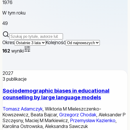
1976
W tym roku
49
Szukaj publikacji
Okres
Kolejność
162
wyniki
2027
3
publikacje
Sociodemographic biases in educational
counselling by large language models
Tomasz Adamczyk
,
Wiktoria M Mieleszczenko-
Kowszewicz
,
Beata Bajcar
,
Grzegorz Chodak
,
Aleksander P
Szczęsny
,
Maciej M Markiewicz
,
Przemysław Kazienko
,
Karolina Ostrowska
,
Aleksandra Sawczuk