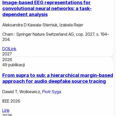
Image-based EEG representations for
convolutional neural networks: a task-
dependent analysis
Aleksandra D Kawala-Sterniuk
,
Izabela Rejer
Cham : Springer Nature Switzerland AG, cop. 2027. s. 194–
204.
DOI
Link
2027
2026
49
publikacji
From supra to sub: a hierarchical margin-based
approach for audio deepfake source tracing
Dawid T. Wolkiewicz
,
Piotr Syga
IEEE 2026
Link
2026