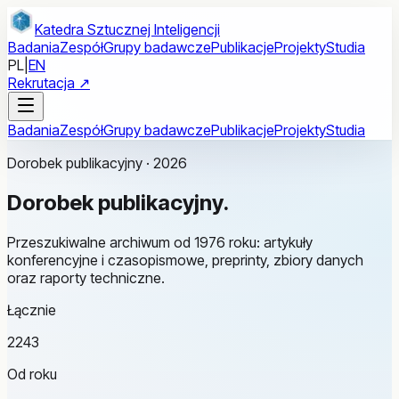
Przejdź do treści głównej
Katedra Sztucznej Inteligencji
Badania
Zespół
Grupy badawcze
Publikacje
Projekty
Studia
PL
|
EN
Rekrutacja ↗
Badania
Zespół
Grupy badawcze
Publikacje
Projekty
Studia
Dorobek publikacyjny · 2026
Dorobek
publikacyjny.
Przeszukiwalne archiwum od 1976 roku: artykuły
konferencyjne i czasopismowe, preprinty, zbiory danych
oraz raporty techniczne.
Łącznie
2243
Od roku