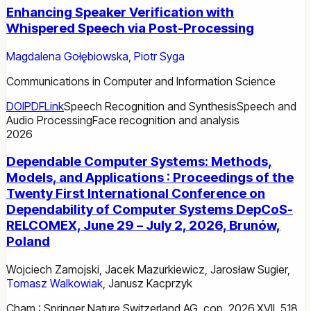
Enhancing Speaker Verification with
Whispered Speech via Post-Processing
Magdalena Gołębiowska
,
Piotr Syga
Communications in Computer and Information Science
DOI
PDF
Link
Speech Recognition and Synthesis
Speech and
Audio Processing
Face recognition and analysis
2026
Dependable Computer Systems: Methods,
Models, and Applications : Proceedings of the
Twenty First International Conference on
Dependability of Computer Systems DepCoS-
RELCOMEX, June 29 – July 2, 2026, Brunów,
Poland
Wojciech Zamojski
,
Jacek Mazurkiewicz
,
Jarosław Sugier
,
Tomasz Walkowiak
,
Janusz Kacprzyk
Cham : Springer Nature Switzerland AG, cop. 2026.XVII, 518