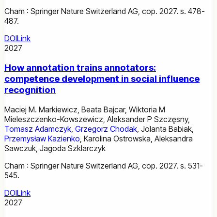
Cham : Springer Nature Switzerland AG, cop. 2027. s. 478-
487.
DOI
Link
2027
How annotation trains annotators:
competence development in social influence
recognition
Maciej M. Markiewicz
,
Beata Bajcar
,
Wiktoria M
Mieleszczenko-Kowszewicz
,
Aleksander P Szczęsny
,
Tomasz Adamczyk
,
Grzegorz Chodak
,
Jolanta Babiak
,
Przemysław Kazienko
,
Karolina Ostrowska
,
Aleksandra
Sawczuk
,
Jagoda Szklarczyk
Cham : Springer Nature Switzerland AG, cop. 2027. s. 531-
545.
DOI
Link
2027