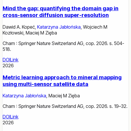
Mind the gap: quantifying the domain gap in
cross-sensor diffusion super-resolution
Dawid A. Kopeć
,
Katarzyna Jabłońska
,
Wojciech M
Kozłowski
,
Maciej M Zięba
Cham : Springer Nature Switzerland AG, cop. 2026. s. 504-
518.
DOI
Link
2026
Metric learning approach to mineral mapping
using multi-sensor satellite data
Katarzyna Jabłońska
,
Maciej M Zięba
Cham : Springer Nature Switzerland AG, cop. 2026. s. 19–32.
DOI
Link
2026