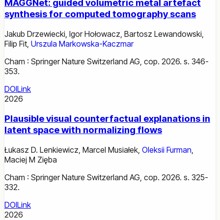
MAGGNet: guided volumetric metal artefact
synthesis for computed tomography scans
Jakub Drzewiecki
,
Igor Hołowacz
,
Bartosz Lewandowski
,
Filip Fit
,
Urszula Markowska-Kaczmar
Cham : Springer Nature Switzerland AG, cop. 2026. s. 346-
353.
DOI
Link
2026
Plausible visual counterfactual explanations in
latent space with normalizing flows
Łukasz D. Lenkiewicz
,
Marcel Musiałek
,
Oleksii Furman
,
Maciej M Zięba
Cham : Springer Nature Switzerland AG, cop. 2026. s. 325-
332.
DOI
Link
2026