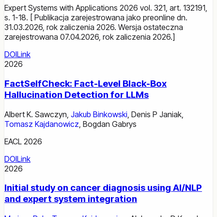
Expert Systems with Applications 2026 vol. 321, art. 132191,
s. 1-18. [ Publikacja zarejestrowana jako preonline dn.
31.03.2026, rok zaliczenia 2026. Wersja ostateczna
zarejestrowana 07.04.2026, rok zaliczenia 2026.]
DOI
Link
2026
FactSelfCheck: Fact-Level Black-Box
Hallucination Detection for LLMs
Albert K. Sawczyn
,
Jakub Binkowski
,
Denis P Janiak
,
Tomasz Kajdanowicz
,
Bogdan Gabrys
EACL 2026
DOI
Link
2026
Initial study on cancer diagnosis using AI/NLP
and expert system integration