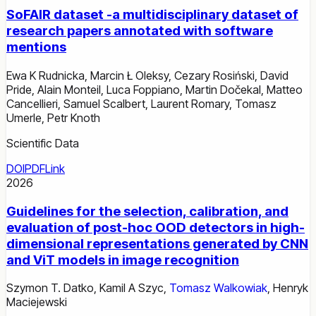
SoFAIR dataset -a multidisciplinary dataset of
research papers annotated with software
mentions
Ewa K Rudnicka
,
Marcin Ł Oleksy
,
Cezary Rosiński
,
David
Pride
,
Alain Monteil
,
Luca Foppiano
,
Martin Dočekal
,
Matteo
Cancellieri
,
Samuel Scalbert
,
Laurent Romary
,
Tomasz
Umerle
,
Petr Knoth
Scientific Data
DOI
PDF
Link
2026
Guidelines for the selection, calibration, and
evaluation of post-hoc OOD detectors in high-
dimensional representations generated by CNN
and ViT models in image recognition
Szymon T. Datko
,
Kamil A Szyc
,
Tomasz Walkowiak
,
Henryk
Maciejewski