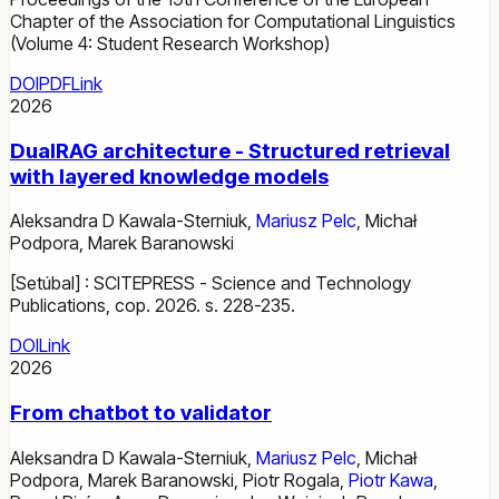
Chapter of the Association for Computational Linguistics
(Volume 4: Student Research Workshop)
DOI
PDF
Link
2026
DualRAG architecture - Structured retrieval
with layered knowledge models
Aleksandra D Kawala-Sterniuk
,
Mariusz Pelc
,
Michał
Podpora
,
Marek Baranowski
[Setúbal] : SCITEPRESS - Science and Technology
Publications, cop. 2026. s. 228-235.
DOI
Link
2026
From chatbot to validator
Aleksandra D Kawala-Sterniuk
,
Mariusz Pelc
,
Michał
Podpora
,
Marek Baranowski
,
Piotr Rogala
,
Piotr Kawa
,