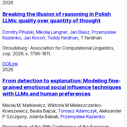
2026
Breaking the illusion of reasoning in Polish
LLMs: quality over quantity of thought
Dzmitry Pihulski
,
Mikołaj Langner
,
Jan Eliasz
,
Przemyslaw
Kazienko
,
Jan Kocoń
,
Teddy Ferdinan
,
T Ferdinan
Stroudsburg : Association for Computational Linguistics,
cop. 2026. s. 1796-1811.
DOI
Link
2026
From detection to explanation: Modeling fine-
grained emotional social influence techniques
with LLMs and human preferences
Maciej M. Markiewicz
,
Wiktoria M Mieleszczenko-
Kowszewicz
,
Beata Bajcar
,
Tomasz Adamczyk
,
Aleksander
P Szczęsny
,
Jolanta Babiak
,
Przemysław Kazienko
Proceedings of the 19th Conference of the European