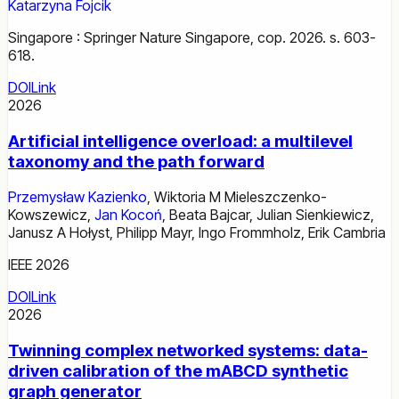
Katarzyna Fojcik
Singapore : Springer Nature Singapore, cop. 2026. s. 603-
618.
DOI
Link
2026
Artificial intelligence overload: a multilevel
taxonomy and the path forward
Przemysław Kazienko
,
Wiktoria M Mieleszczenko-
Kowszewicz
,
Jan Kocoń
,
Beata Bajcar
,
Julian Sienkiewicz
,
Janusz A Hołyst
,
Philipp Mayr
,
Ingo Frommholz
,
Erik Cambria
IEEE 2026
DOI
Link
2026
Twinning complex networked systems: data-
driven calibration of the mABCD synthetic
graph generator