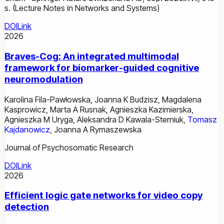
s. (Lecture Notes in Networks and Systems)
DOI
Link
2026
Braves-Cog: An integrated multimodal
framework for biomarker-guided cognitive
neuromodulation
Karolina Fila-Pawłowska
,
Joanna K Budzisz
,
Magdalena
Kasprowicz
,
Marta A Rusnak
,
Agnieszka Kazimierska
,
Agnieszka M Uryga
,
Aleksandra D Kawala-Sterniuk
,
Tomasz
Kajdanowicz
,
Joanna A Rymaszewska
Journal of Psychosomatic Research
DOI
Link
2026
Efficient logic gate networks for video copy
detection