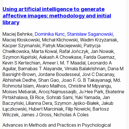
Using artificial intelligence to generate
affective images: methodology and initial
library
Maciej Behnke
,
Dominika Kunc
,
Stanisław Saganowski
,
Maciej Kłoskowski
,
Michał Klichowski
,
Wadim Krzyżaniak
,
Kacper Szymański
,
Patryk Maciejewski
,
Patrycja
Chwiłkowska
,
Marta Kowal
,
Rafał Jończyk
,
Jan Nowak
,
Szymon Kupiński
,
Aakash A Chowkase
,
Farida Guemaz
,
Kevin S Kertechian
,
Ameer I. M. T Maadal
,
Leonardo A
Aguilar
,
Barnabas T Alayande
,
Vimala Balakrishnan
,
Dana M
Basnight-Brown
,
Jordane Boudesseul
,
Jovi C Dacanay
,
Abhishek Dedhe
,
Shan Gao
,
Joao F. G. B Takayanagi
,
Md.
Rohmotul Islam
,
Alvaro Mailhos
,
Christine M Mpyangu
,
Moises Mebarak
,
Arooj Najmussaqib
,
Ju Hee Park
,
Ekaterine
Pirtskhalava
,
Eli Rice
,
Sohrab Sami
,
Yuki Yamada
,
Jan
Baczyński
,
Lilianna Dera
,
Szymon Jęśko-Białek
,
Jakub
Łączkowski
,
Hubert Marciniak
,
Filip Nowicki
,
Bartosz
Wilczek
,
James J Gross
,
Nicholas A Coles
Advances in Methods and Practices in Psychological