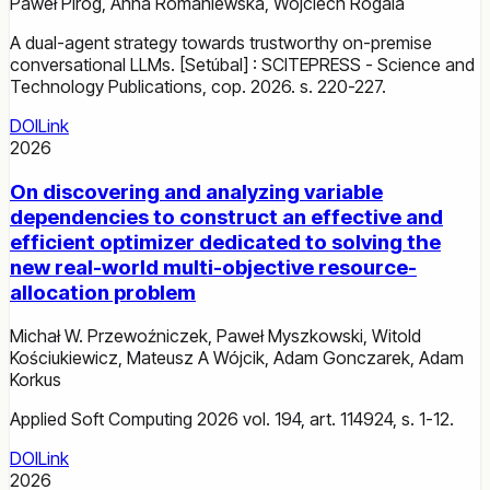
Paweł Piróg
,
Anna Romaniewska
,
Wojciech Rogala
A dual-agent strategy towards trustworthy on-premise
conversational LLMs. [Setúbal] : SCITEPRESS - Science and
Technology Publications, cop. 2026. s. 220-227.
DOI
Link
2026
On discovering and analyzing variable
dependencies to construct an effective and
efficient optimizer dedicated to solving the
new real-world multi-objective resource-
allocation problem
Michał W. Przewoźniczek
,
Paweł Myszkowski
,
Witold
Kościukiewicz
,
Mateusz A Wójcik
,
Adam Gonczarek
,
Adam
Korkus
Applied Soft Computing 2026 vol. 194, art. 114924, s. 1-12.
DOI
Link
2026