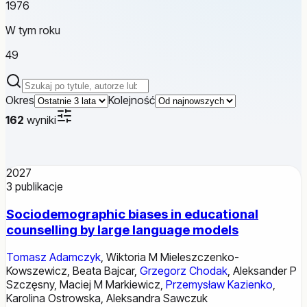
1976
W tym roku
49
Szukaj publikacji
Okres
Kolejność
162
wyniki
2027
3
publikacje
Sociodemographic biases in educational
counselling by large language models
Tomasz Adamczyk
,
Wiktoria M Mieleszczenko-
Kowszewicz
,
Beata Bajcar
,
Grzegorz Chodak
,
Aleksander P
Szczęsny
,
Maciej M Markiewicz
,
Przemysław Kazienko
,
Karolina Ostrowska
,
Aleksandra Sawczuk