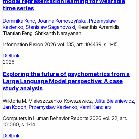
modal representation learning for wearable
time series
Dominika Kunc
,
Joanna Komoszyńska
,
Przemysław
Kazienko
,
Stanisław Saganowski
,
Kleanthis Avramidis
,
Tiantian Feng
,
Shrikanth Narayanan
Information Fusion 2026 vol. 135, art. 104439, s. 1-15.
DOI
Link
2026
Exploring the future of psychometrics from a
Large Language Model perspective: A case
study analysis
Wiktoria M. Mieleszczenko-Kowszewicz
,
Julita Bielaniewicz
,
Jan Kocoń
,
Przemysław Kazienko
,
Kamil Kanclerz
Computers in Human Behavior Reports 2026 vol. 22, art.
101060, s. 1-14.
DOI
Link