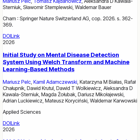
Mariusz Pelc
,
Tomasz Kajdanowicz
,
Aleksandra D Kawala-
Sterniuk
,
Sławomir Stemplewski
,
Waldemar Bauer
Cham : Springer Nature Switzerland AG, cop. 2026. s. 362-
369.
DOI
Link
2026
Initial Study on Mental Disease Detection
System Using Welch Transform and Machine
Learning-Based Methods
Mariusz Pelc
,
Kamil Adamczewski
,
Katarzyna M Białas
,
Rafał
Chałupnik
,
Dawid Krutul
,
Dawid T Wolkiewicz
,
Aleksandra D
Kawala-Sterniuk
,
Magda Żołubak
,
Dariusz Mikołajewski
,
Adrian Luckiewicz
,
Mateusz Koryciński
,
Waldemar Karwowski
Applied Sciences
DOI
Link
2026