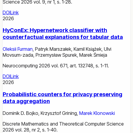
Science 2026 vol. 9, nr 1, s. 1-28.
DOI
Link
2026
HyConEx: Hypernetwork classifier with
counterfactual explanations for tabular data
Oleksii Furman
,
Patryk Marszałek
,
Kamil Książek
,
Ulvi
Movsum-zada
,
Przemysław Spurek
,
Marek Śmieja
Neurocomputing 2026 vol. 671, art. 132748, s. 1-11.
DOI
Link
2026
Probabilistic counters for privacy preserving
data aggregation
Dominik D. Bojko
,
Krzysztof Grining
,
Marek Klonowski
Discrete Mathematics and Theoretical Computer Science
2026 vol. 28, nr 2, s. 1-40.