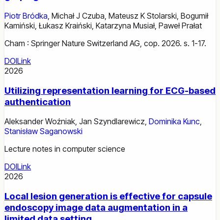
Piotr Bródka
,
Michał J Czuba
,
Mateusz K Stolarski
,
Bogumił
Kamiński
,
Łukasz Kraiński
,
Katarzyna Musiał
,
Paweł Prałat
Cham : Springer Nature Switzerland AG, cop. 2026. s. 1-17.
DOI
Link
2026
Utilizing representation learning for ECG-based
authentication
Aleksander Woźniak
,
Jan Szyndlarewicz
,
Dominika Kunc
,
Stanisław Saganowski
Lecture notes in computer science
DOI
Link
2026
Local lesion generation is effective for capsule
endoscopy image data augmentation in a
limited data setting