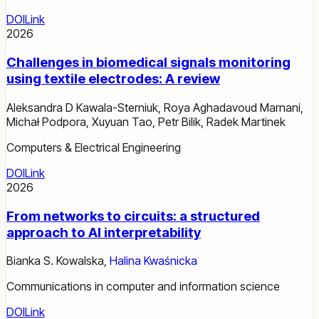
DOI
Link
2026
Challenges in biomedical signals monitoring
using textile electrodes: A review
Aleksandra D Kawala-Sterniuk
,
Roya Aghadavoud Marnani
,
Michał Podpora
,
Xuyuan Tao
,
Petr Bilik
,
Radek Martinek
Computers & Electrical Engineering
DOI
Link
2026
From networks to circuits: a structured
approach to AI interpretability
Bianka S. Kowalska
,
Halina Kwaśnicka
Communications in computer and information science
DOI
Link