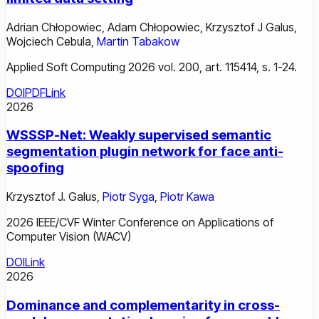
Adrian Chłopowiec
,
Adam Chłopowiec
,
Krzysztof J Galus
,
Wojciech Cebula
,
Martin Tabakow
Applied Soft Computing 2026 vol. 200, art. 115414, s. 1-24.
DOI
PDF
Link
2026
WSSSP-Net: Weakly supervised semantic
segmentation plugin network for face anti-
spoofing
Krzysztof J. Galus
,
Piotr Syga
,
Piotr Kawa
2026 IEEE/CVF Winter Conference on Applications of
Computer Vision (WACV)
DOI
Link
2026
Dominance and complementarity in cross-