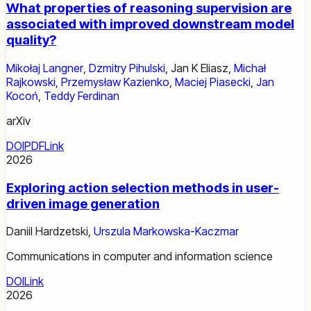
What properties of reasoning supervision are
associated with improved downstream model
quality?
Mikołaj Langner
,
Dzmitry Pihulski
,
Jan K Eliasz
,
Michał
Rajkowski
,
Przemysław Kazienko
,
Maciej Piasecki
,
Jan
Kocoń
,
Teddy Ferdinan
arXiv
DOI
PDF
Link
2026
Exploring action selection methods in user-
driven image generation
Daniil Hardzetski
,
Urszula Markowska-Kaczmar
Communications in computer and information science
DOI
Link
2026