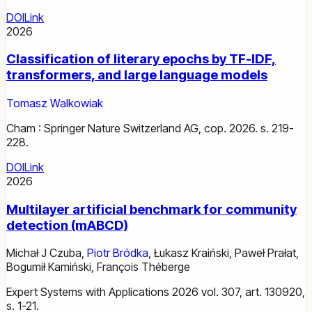
DOI
Link
2026
Classification of literary epochs by TF-IDF,
transformers, and large language models
Tomasz Walkowiak
Cham : Springer Nature Switzerland AG, cop. 2026. s. 219-
228.
DOI
Link
2026
Multilayer artificial benchmark for community
detection (mABCD)
Michał J Czuba
,
Piotr Bródka
,
Łukasz Kraiński
,
Paweł Prałat
,
Bogumił Kamiński
,
François Théberge
Expert Systems with Applications 2026 vol. 307, art. 130920,
s. 1-21.