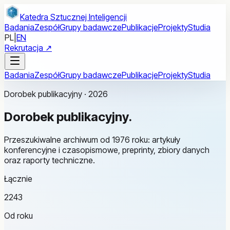
Przejdź do treści głównej
Katedra Sztucznej Inteligencji
Badania
Zespół
Grupy badawcze
Publikacje
Projekty
Studia
PL
|
EN
Rekrutacja ↗
Badania
Zespół
Grupy badawcze
Publikacje
Projekty
Studia
Dorobek publikacyjny · 2026
Dorobek
publikacyjny.
Przeszukiwalne archiwum od 1976 roku: artykuły
konferencyjne i czasopismowe, preprinty, zbiory danych
oraz raporty techniczne.
Łącznie
2243
Od roku