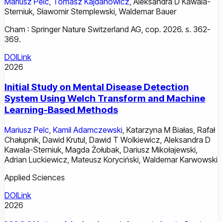
Mariusz Pelc
,
Tomasz Kajdanowicz
,
Aleksandra D Kawala-
Sterniuk
,
Sławomir Stemplewski
,
Waldemar Bauer
Cham : Springer Nature Switzerland AG, cop. 2026. s. 362-
369.
DOI
Link
2026
Initial Study on Mental Disease Detection
System Using Welch Transform and Machine
Learning-Based Methods
Mariusz Pelc
,
Kamil Adamczewski
,
Katarzyna M Białas
,
Rafał
Chałupnik
,
Dawid Krutul
,
Dawid T Wolkiewicz
,
Aleksandra D
Kawala-Sterniuk
,
Magda Żołubak
,
Dariusz Mikołajewski
,
Adrian Luckiewicz
,
Mateusz Koryciński
,
Waldemar Karwowski
Applied Sciences
DOI
Link
2026