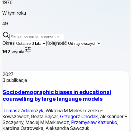
1976
W tym roku
49
Szukaj publikacji
Okres
Kolejność
162
wyniki
2027
3
publikacje
Sociodemographic biases in educational
counselling by large language models
Tomasz Adamczyk
,
Wiktoria M Mieleszczenko-
Kowszewicz
,
Beata Bajcar
,
Grzegorz Chodak
,
Aleksander P
Szczęsny
,
Maciej M Markiewicz
,
Przemysław Kazienko
,
Karolina Ostrowska
,
Aleksandra Sawczuk