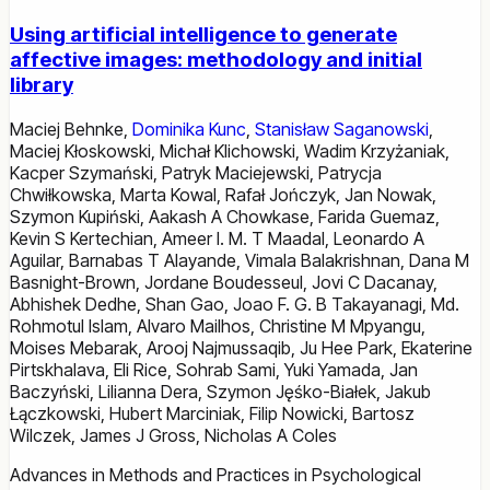
Using artificial intelligence to generate
affective images: methodology and initial
library
Maciej Behnke
,
Dominika Kunc
,
Stanisław Saganowski
,
Maciej Kłoskowski
,
Michał Klichowski
,
Wadim Krzyżaniak
,
Kacper Szymański
,
Patryk Maciejewski
,
Patrycja
Chwiłkowska
,
Marta Kowal
,
Rafał Jończyk
,
Jan Nowak
,
Szymon Kupiński
,
Aakash A Chowkase
,
Farida Guemaz
,
Kevin S Kertechian
,
Ameer I. M. T Maadal
,
Leonardo A
Aguilar
,
Barnabas T Alayande
,
Vimala Balakrishnan
,
Dana M
Basnight-Brown
,
Jordane Boudesseul
,
Jovi C Dacanay
,
Abhishek Dedhe
,
Shan Gao
,
Joao F. G. B Takayanagi
,
Md.
Rohmotul Islam
,
Alvaro Mailhos
,
Christine M Mpyangu
,
Moises Mebarak
,
Arooj Najmussaqib
,
Ju Hee Park
,
Ekaterine
Pirtskhalava
,
Eli Rice
,
Sohrab Sami
,
Yuki Yamada
,
Jan
Baczyński
,
Lilianna Dera
,
Szymon Jęśko-Białek
,
Jakub
Łączkowski
,
Hubert Marciniak
,
Filip Nowicki
,
Bartosz
Wilczek
,
James J Gross
,
Nicholas A Coles
Advances in Methods and Practices in Psychological