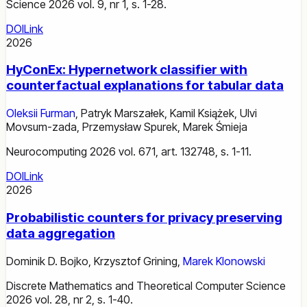
Science 2026 vol. 9, nr 1, s. 1-28.
DOI
Link
2026
HyConEx: Hypernetwork classifier with
counterfactual explanations for tabular data
Oleksii Furman
,
Patryk Marszałek
,
Kamil Książek
,
Ulvi
Movsum-zada
,
Przemysław Spurek
,
Marek Śmieja
Neurocomputing 2026 vol. 671, art. 132748, s. 1-11.
DOI
Link
2026
Probabilistic counters for privacy preserving
data aggregation
Dominik D. Bojko
,
Krzysztof Grining
,
Marek Klonowski
Discrete Mathematics and Theoretical Computer Science
2026 vol. 28, nr 2, s. 1-40.