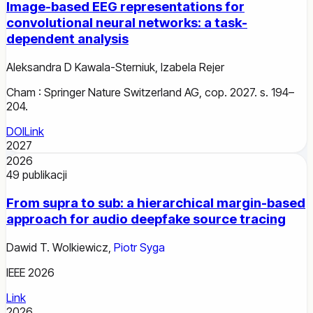
Image-based EEG representations for
convolutional neural networks: a task-
dependent analysis
Aleksandra D Kawala-Sterniuk
,
Izabela Rejer
Cham : Springer Nature Switzerland AG, cop. 2027. s. 194–
204.
DOI
Link
2027
2026
49
publikacji
From supra to sub: a hierarchical margin-based
approach for audio deepfake source tracing
Dawid T. Wolkiewicz
,
Piotr Syga
IEEE 2026
Link
2026