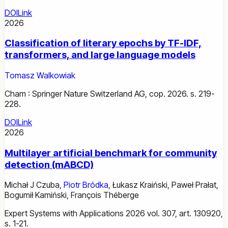
DOI
Link
2026
Classification of literary epochs by TF-IDF,
transformers, and large language models
Tomasz Walkowiak
Cham : Springer Nature Switzerland AG, cop. 2026. s. 219-
228.
DOI
Link
2026
Multilayer artificial benchmark for community
detection (mABCD)
Michał J Czuba
,
Piotr Bródka
,
Łukasz Kraiński
,
Paweł Prałat
,
Bogumił Kamiński
,
François Théberge
Expert Systems with Applications 2026 vol. 307, art. 130920,
s. 1-21.