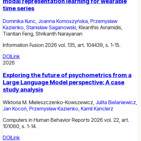
modal representation learning for wearable
time series
Dominika Kunc
,
Joanna Komoszyńska
,
Przemysław
Kazienko
,
Stanisław Saganowski
,
Kleanthis Avramidis
,
Tiantian Feng
,
Shrikanth Narayanan
Information Fusion 2026 vol. 135, art. 104439, s. 1-15.
DOI
Link
2026
Exploring the future of psychometrics from a
Large Language Model perspective: A case
study analysis
Wiktoria M. Mieleszczenko-Kowszewicz
,
Julita Bielaniewicz
,
Jan Kocoń
,
Przemysław Kazienko
,
Kamil Kanclerz
Computers in Human Behavior Reports 2026 vol. 22, art.
101060, s. 1-14.
DOI
Link