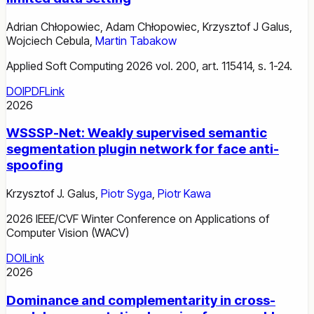
Adrian Chłopowiec
,
Adam Chłopowiec
,
Krzysztof J Galus
,
Wojciech Cebula
,
Martin Tabakow
Applied Soft Computing 2026 vol. 200, art. 115414, s. 1-24.
DOI
PDF
Link
2026
WSSSP-Net: Weakly supervised semantic
segmentation plugin network for face anti-
spoofing
Krzysztof J. Galus
,
Piotr Syga
,
Piotr Kawa
2026 IEEE/CVF Winter Conference on Applications of
Computer Vision (WACV)
DOI
Link
2026
Dominance and complementarity in cross-