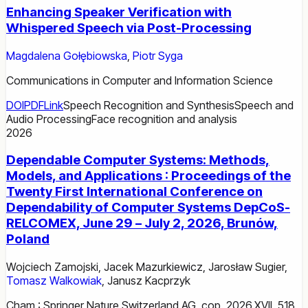
Enhancing Speaker Verification with
Whispered Speech via Post-Processing
Magdalena Gołębiowska
,
Piotr Syga
Communications in Computer and Information Science
DOI
PDF
Link
Speech Recognition and Synthesis
Speech and
Audio Processing
Face recognition and analysis
2026
Dependable Computer Systems: Methods,
Models, and Applications : Proceedings of the
Twenty First International Conference on
Dependability of Computer Systems DepCoS-
RELCOMEX, June 29 – July 2, 2026, Brunów,
Poland
Wojciech Zamojski
,
Jacek Mazurkiewicz
,
Jarosław Sugier
,
Tomasz Walkowiak
,
Janusz Kacprzyk
Cham : Springer Nature Switzerland AG, cop. 2026.XVII, 518