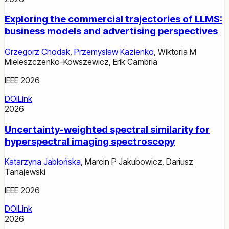
Exploring the commercial trajectories of LLMS:
business models and advertising perspectives
Grzegorz Chodak
,
Przemysław Kazienko
,
Wiktoria M
Mieleszczenko-Kowszewicz
,
Erik Cambria
IEEE 2026
DOI
Link
2026
Uncertainty-weighted spectral similarity for
hyperspectral imaging spectroscopy
Katarzyna Jabłońska
,
Marcin P Jakubowicz
,
Dariusz
Tanajewski
IEEE 2026
DOI
Link
2026