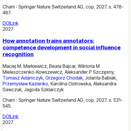
Cham : Springer Nature Switzerland AG, cop. 2027. s. 478-
487.
DOI
Link
2027
How annotation trains annotators:
competence development in social influence
recognition
Maciej M. Markiewicz
,
Beata Bajcar
,
Wiktoria M
Mieleszczenko-Kowszewicz
,
Aleksander P Szczęsny
,
Tomasz Adamczyk
,
Grzegorz Chodak
,
Jolanta Babiak
,
Przemysław Kazienko
,
Karolina Ostrowska
,
Aleksandra
Sawczuk
,
Jagoda Szklarczyk
Cham : Springer Nature Switzerland AG, cop. 2027. s. 531-
545.
DOI
Link
2027