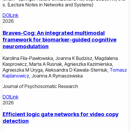
s. (Lecture Notes in Networks and Systems)
DOI
Link
2026
Braves-Cog: An integrated multimodal
framework for biomarker-guided cognitive
neuromodulation
Karolina Fila-Pawłowska
,
Joanna K Budzisz
,
Magdalena
Kasprowicz
,
Marta A Rusnak
,
Agnieszka Kazimierska
,
Agnieszka M Uryga
,
Aleksandra D Kawala-Sterniuk
,
Tomasz
Kajdanowicz
,
Joanna A Rymaszewska
Journal of Psychosomatic Research
DOI
Link
2026
Efficient logic gate networks for video copy
detection