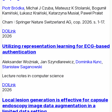
Piotr Bródka
,
Michał J Czuba
,
Mateusz K Stolarski
,
Bogumił
Kamiński
,
Łukasz Kraiński
,
Katarzyna Musiał
,
Paweł Prałat
Cham : Springer Nature Switzerland AG, cop. 2026. s. 1-17.
DOI
Link
2026
Utilizing representation learning for ECG-based
authentication
Aleksander Woźniak
,
Jan Szyndlarewicz
,
Dominika Kunc
,
Stanisław Saganowski
Lecture notes in computer science
DOI
Link
2026
Local lesion generation is effective for capsule
endoscopy image data augmentation in a
limited data setting