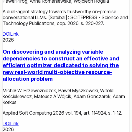
Paweł Piróg
,
Anna Romaniewska
,
Wojciech Rogala
A dual-agent strategy towards trustworthy on-premise
conversational LLMs. [Setúbal] : SCITEPRESS - Science and
Technology Publications, cop. 2026. s. 220-227.
DOI
Link
2026
On discovering and analyzing variable
dependencies to construct an effective and
efficient optimizer dedicated to solving the
new real-world multi-objective resource-
allocation problem
Michał W. Przewoźniczek
,
Paweł Myszkowski
,
Witold
Kościukiewicz
,
Mateusz A Wójcik
,
Adam Gonczarek
,
Adam
Korkus
Applied Soft Computing 2026 vol. 194, art. 114924, s. 1-12.
DOI
Link
2026