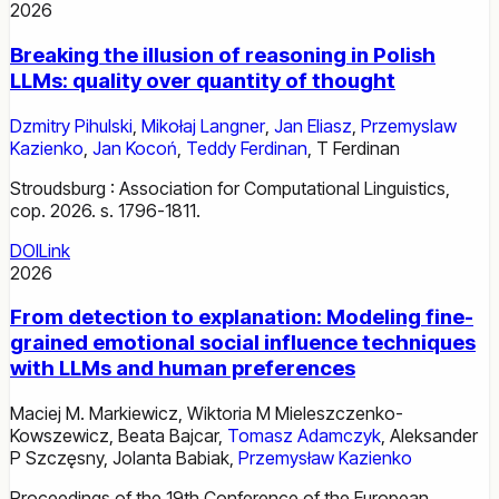
2026
Breaking the illusion of reasoning in Polish
LLMs: quality over quantity of thought
Dzmitry Pihulski
,
Mikołaj Langner
,
Jan Eliasz
,
Przemyslaw
Kazienko
,
Jan Kocoń
,
Teddy Ferdinan
,
T Ferdinan
Stroudsburg : Association for Computational Linguistics,
cop. 2026. s. 1796-1811.
DOI
Link
2026
From detection to explanation: Modeling fine-
grained emotional social influence techniques
with LLMs and human preferences
Maciej M. Markiewicz
,
Wiktoria M Mieleszczenko-
Kowszewicz
,
Beata Bajcar
,
Tomasz Adamczyk
,
Aleksander
P Szczęsny
,
Jolanta Babiak
,
Przemysław Kazienko
Proceedings of the 19th Conference of the European