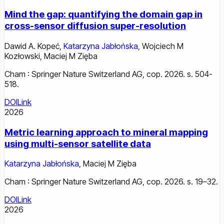
Mind the gap: quantifying the domain gap in
cross-sensor diffusion super-resolution
Dawid A. Kopeć
,
Katarzyna Jabłońska
,
Wojciech M
Kozłowski
,
Maciej M Zięba
Cham : Springer Nature Switzerland AG, cop. 2026. s. 504-
518.
DOI
Link
2026
Metric learning approach to mineral mapping
using multi-sensor satellite data
Katarzyna Jabłońska
,
Maciej M Zięba
Cham : Springer Nature Switzerland AG, cop. 2026. s. 19–32.
DOI
Link
2026