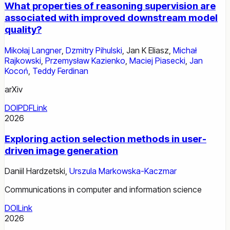
What properties of reasoning supervision are
associated with improved downstream model
quality?
Mikołaj Langner
,
Dzmitry Pihulski
,
Jan K Eliasz
,
Michał
Rajkowski
,
Przemysław Kazienko
,
Maciej Piasecki
,
Jan
Kocoń
,
Teddy Ferdinan
arXiv
DOI
PDF
Link
2026
Exploring action selection methods in user-
driven image generation
Daniil Hardzetski
,
Urszula Markowska-Kaczmar
Communications in computer and information science
DOI
Link
2026