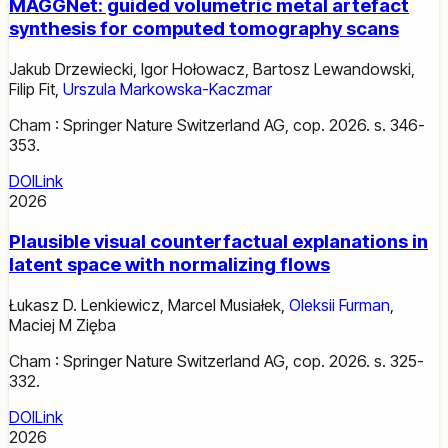
MAGGNet: guided volumetric metal artefact
synthesis for computed tomography scans
Jakub Drzewiecki
,
Igor Hołowacz
,
Bartosz Lewandowski
,
Filip Fit
,
Urszula Markowska-Kaczmar
Cham : Springer Nature Switzerland AG, cop. 2026. s. 346-
353.
DOI
Link
2026
Plausible visual counterfactual explanations in
latent space with normalizing flows
Łukasz D. Lenkiewicz
,
Marcel Musiałek
,
Oleksii Furman
,
Maciej M Zięba
Cham : Springer Nature Switzerland AG, cop. 2026. s. 325-
332.
DOI
Link
2026