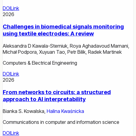
DOI
Link
2026
Challenges in biomedical signals monitoring
using textile electrodes: A review
Aleksandra D Kawala-Sterniuk
,
Roya Aghadavoud Marnani
,
Michał Podpora
,
Xuyuan Tao
,
Petr Bilik
,
Radek Martinek
Computers & Electrical Engineering
DOI
Link
2026
From networks to circuits: a structured
approach to AI interpretability
Bianka S. Kowalska
,
Halina Kwaśnicka
Communications in computer and information science
DOI
Link