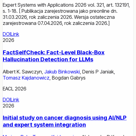
Expert Systems with Applications 2026 vol. 321, art. 132191,
s. 1-18. [ Publikacja zarejestrowana jako preonline dn.
31.03.2026, rok zaliczenia 2026. Wersja ostateczna
zarejestrowana 07.04.2026, rok zaliczenia 2026.]
DOI
Link
2026
FactSelfCheck: Fact-Level Black-Box
Hallucination Detection for LLMs
Albert K. Sawczyn
,
Jakub Binkowski
,
Denis P Janiak
,
Tomasz Kajdanowicz
,
Bogdan Gabrys
EACL 2026
DOI
Link
2026
Initial study on cancer diagnosis using AI/NLP
and expert system integration