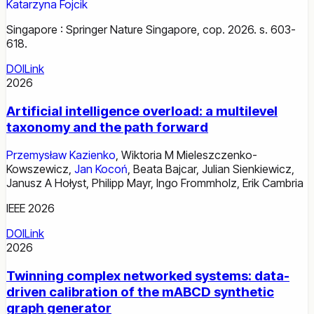
Katarzyna Fojcik
Singapore : Springer Nature Singapore, cop. 2026. s. 603-
618.
DOI
Link
2026
Artificial intelligence overload: a multilevel
taxonomy and the path forward
Przemysław Kazienko
,
Wiktoria M Mieleszczenko-
Kowszewicz
,
Jan Kocoń
,
Beata Bajcar
,
Julian Sienkiewicz
,
Janusz A Hołyst
,
Philipp Mayr
,
Ingo Frommholz
,
Erik Cambria
IEEE 2026
DOI
Link
2026
Twinning complex networked systems: data-
driven calibration of the mABCD synthetic
graph generator