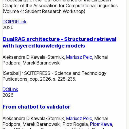
Chapter of the Association for Computational Linguistics
(Volume 4: Student Research Workshop)
DOI
PDF
Link
2026
DualRAG architecture - Structured retrieval
with layered knowledge models
Aleksandra D Kawala-Sterniuk
,
Mariusz Pelc
,
Michał
Podpora
,
Marek Baranowski
[Setúbal] : SCITEPRESS - Science and Technology
Publications, cop. 2026. s. 228-235.
DOI
Link
2026
From chatbot to validator
Aleksandra D Kawala-Sterniuk
,
Mariusz Pelc
,
Michał
Podpora
,
Marek Baranowski
,
Piotr Rogala
,
Piotr Kawa
,