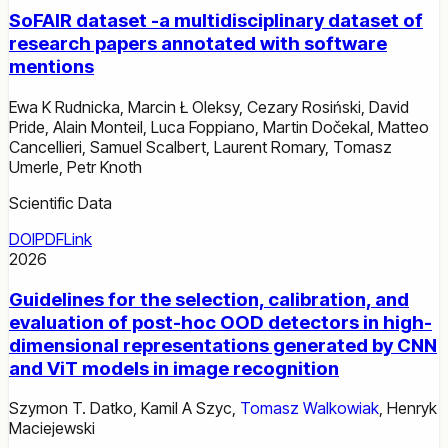
SoFAIR dataset -a multidisciplinary dataset of
research papers annotated with software
mentions
Ewa K Rudnicka
,
Marcin Ł Oleksy
,
Cezary Rosiński
,
David
Pride
,
Alain Monteil
,
Luca Foppiano
,
Martin Dočekal
,
Matteo
Cancellieri
,
Samuel Scalbert
,
Laurent Romary
,
Tomasz
Umerle
,
Petr Knoth
Scientific Data
DOI
PDF
Link
2026
Guidelines for the selection, calibration, and
evaluation of post-hoc OOD detectors in high-
dimensional representations generated by CNN
and ViT models in image recognition
Szymon T. Datko
,
Kamil A Szyc
,
Tomasz Walkowiak
,
Henryk
Maciejewski