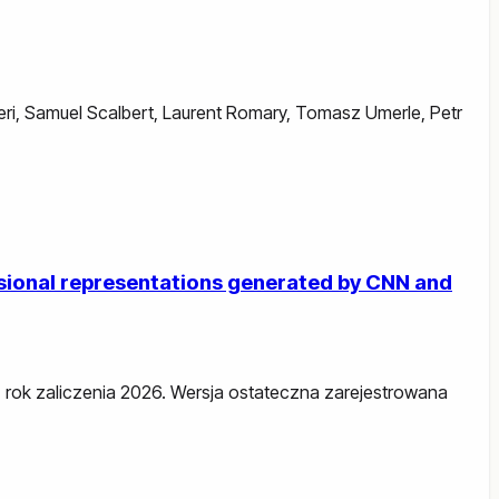
ri
,
Samuel Scalbert
,
Laurent Romary
,
Tomasz Umerle
,
Petr
nsional representations generated by CNN and
26, rok zaliczenia 2026. Wersja ostateczna zarejestrowana