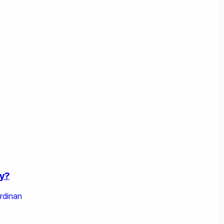
y?
rdinan