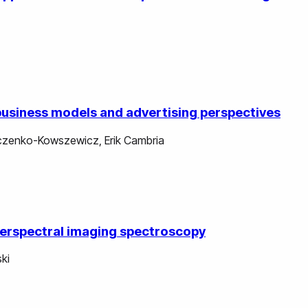
business models and advertising perspectives
zczenko-Kowszewicz
,
Erik Cambria
yperspectral imaging spectroscopy
ki