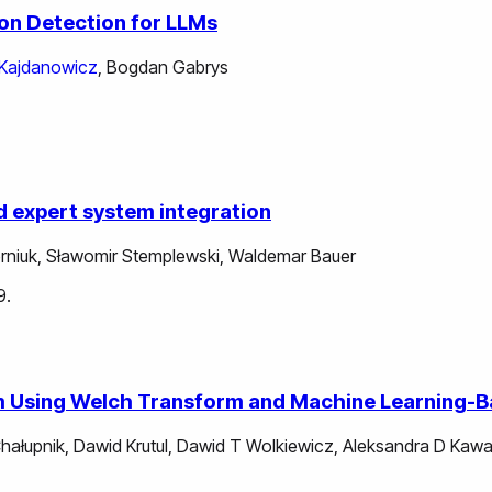
ion Detection for LLMs
Kajdanowicz
,
Bogdan Gabrys
nd expert system integration
rniuk
,
Sławomir Stemplewski
,
Waldemar Bauer
9.
tem Using Welch Transform and Machine Learning
Chałupnik
,
Dawid Krutul
,
Dawid T Wolkiewicz
,
Aleksandra D Kawa