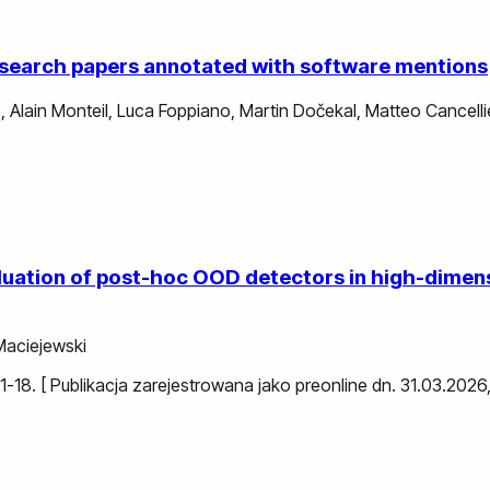
research papers annotated with software mentions
e
,
Alain Monteil
,
Luca Foppiano
,
Martin Dočekal
,
Matteo Cancellie
evaluation of post-hoc OOD detectors in high-dime
Maciejewski
s. 1-18. [ Publikacja zarejestrowana jako preonline dn. 31.03.20