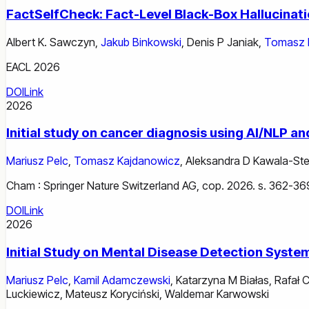
FactSelfCheck: Fact-Level Black-Box Hallucinat
Albert K. Sawczyn
,
Jakub Binkowski
,
Denis P Janiak
,
Tomasz 
EACL 2026
DOI
Link
2026
Initial study on cancer diagnosis using AI/NLP a
Mariusz Pelc
,
Tomasz Kajdanowicz
,
Aleksandra D Kawala-Ste
Cham : Springer Nature Switzerland AG, cop. 2026. s. 362-36
DOI
Link
2026
Initial Study on Mental Disease Detection Sys
Mariusz Pelc
,
Kamil Adamczewski
,
Katarzyna M Białas
,
Rafał 
Luckiewicz
,
Mateusz Koryciński
,
Waldemar Karwowski