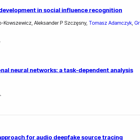
evelopment in social influence recognition
ko-Kowszewicz
,
Aleksander P Szczęsny
,
Tomasz Adamczyk
,
Gr
.
nal neural networks: a task-dependent analysis
.
 approach for audio deepfake source tracing