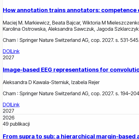
How annotation trains annotators: competence d
Maciej M. Markiewicz
,
Beata Bajcar
,
Wiktoria M Mieleszczen
Karolina Ostrowska
,
Aleksandra Sawczuk
,
Jagoda Szklarczyk
Cham : Springer Nature Switzerland AG, cop. 2027. s. 531-545
DOI
Link
2027
Image-based EEG representations for convolutio
Aleksandra D Kawala-Sterniuk
,
Izabela Rejer
Cham : Springer Nature Switzerland AG, cop. 2027. s. 194–204
DOI
Link
2027
2026
49
publikacji
From supra to sub: a hierarchical margin-based