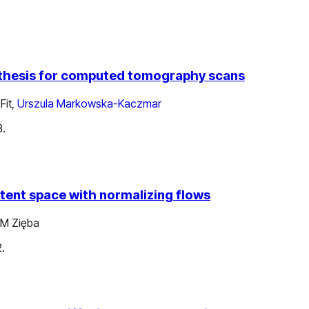
nthesis for computed tomography scans
 Fit
,
Urszula Markowska-Kaczmar
3.
latent space with normalizing flows
 M Zięba
.