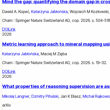
Mind the gap: quantifying the domain gap in cro
Dawid A. Kopeć
,
Katarzyna Jabłońska
,
Wojciech M Kozłowski
Cham : Springer Nature Switzerland AG, cop. 2026. s. 504-518
DOI
Link
2026
Metric learning approach to mineral mapping usin
Katarzyna Jabłońska
,
Maciej M Zięba
Cham : Springer Nature Switzerland AG, cop. 2026. s. 19–32.
DOI
Link
2026
What properties of reasoning supervision are a
Mikołaj Langner
,
Dzmitry Pihulski
,
Jan K Eliasz
,
Michał Rajkows
arXiv