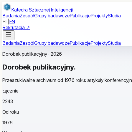
Przejdź do treści głównej
Katedra Sztucznej Inteligencji
Badania
Zespół
Grupy badawcze
Publikacje
Projekty
Studia
PL
|
EN
Rekrutacja ↗
Badania
Zespół
Grupy badawcze
Publikacje
Projekty
Studia
Dorobek publikacyjny · 2026
Dorobek
publikacyjny.
Przeszukiwalne archiwum od 1976 roku: artykuły konferencyjn
Łącznie
2243
Od roku
1976