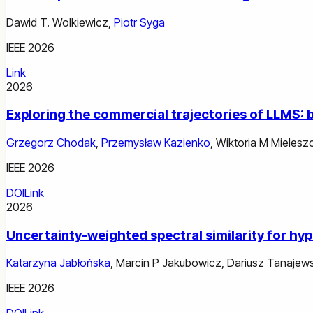
Dawid T. Wolkiewicz
,
Piotr Syga
IEEE 2026
Link
2026
Exploring the commercial trajectories of LLMS: 
Grzegorz Chodak
,
Przemysław Kazienko
,
Wiktoria M Mieles
IEEE 2026
DOI
Link
2026
Uncertainty-weighted spectral similarity for h
Katarzyna Jabłońska
,
Marcin P Jakubowicz
,
Dariusz Tanajews
IEEE 2026