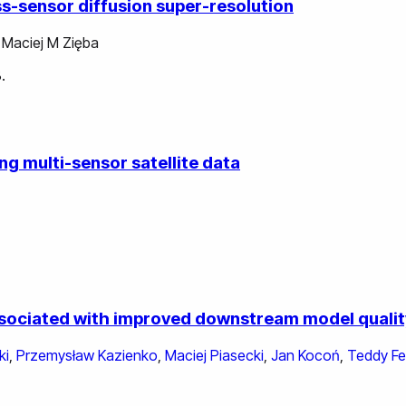
ss-sensor diffusion super-resolution
,
Maciej M Zięba
.
g multi-sensor satellite data
ssociated with improved downstream model qualit
ki
,
Przemysław Kazienko
,
Maciej Piasecki
,
Jan Kocoń
,
Teddy Fe