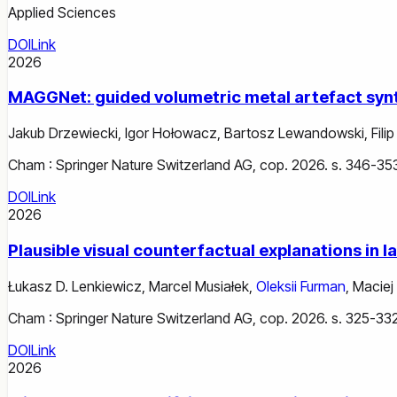
Applied Sciences
DOI
Link
2026
MAGGNet: guided volumetric metal artefact sy
Jakub Drzewiecki
,
Igor Hołowacz
,
Bartosz Lewandowski
,
Filip
Cham : Springer Nature Switzerland AG, cop. 2026. s. 346-35
DOI
Link
2026
Plausible visual counterfactual explanations in 
Łukasz D. Lenkiewicz
,
Marcel Musiałek
,
Oleksii Furman
,
Maciej
Cham : Springer Nature Switzerland AG, cop. 2026. s. 325-332
DOI
Link
2026