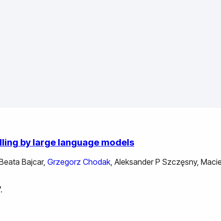
ling by large language models
Beata Bajcar
,
Grzegorz Chodak
,
Aleksander P Szczęsny
,
Macie
.