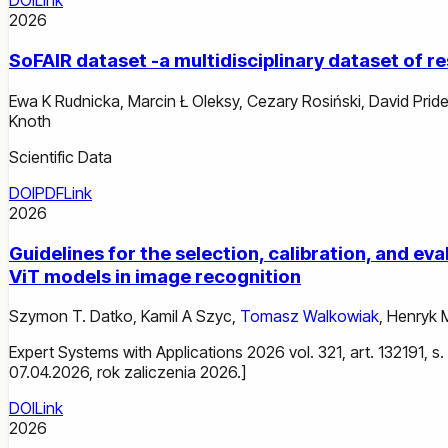
DOI
Link
2026
SoFAIR dataset -a multidisciplinary dataset of 
Ewa K Rudnicka
,
Marcin Ł Oleksy
,
Cezary Rosiński
,
David Prid
Knoth
Scientific Data
DOI
PDF
Link
2026
Guidelines for the selection, calibration, and 
ViT models in image recognition
Szymon T. Datko
,
Kamil A Szyc
,
Tomasz Walkowiak
,
Henryk 
Expert Systems with Applications 2026 vol. 321, art. 132191, 
07.04.2026, rok zaliczenia 2026.]
DOI
Link
2026