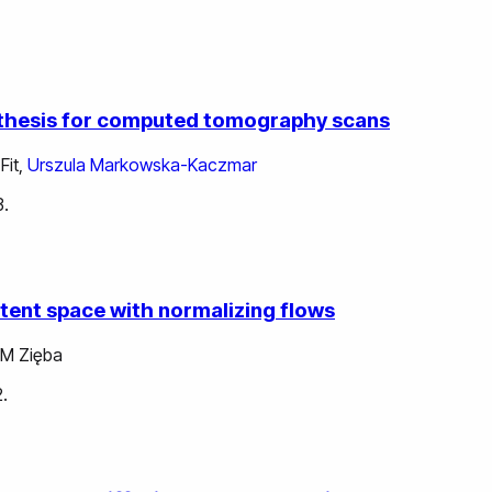
nthesis for computed tomography scans
 Fit
,
Urszula Markowska-Kaczmar
3.
latent space with normalizing flows
 M Zięba
.