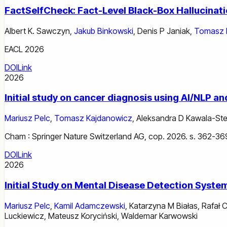
FactSelfCheck: Fact-Level Black-Box Hallucinat
Albert K. Sawczyn
,
Jakub Binkowski
,
Denis P Janiak
,
Tomasz 
EACL 2026
DOI
Link
2026
Initial study on cancer diagnosis using AI/NLP a
Mariusz Pelc
,
Tomasz Kajdanowicz
,
Aleksandra D Kawala-Ste
Cham : Springer Nature Switzerland AG, cop. 2026. s. 362-36
DOI
Link
2026
Initial Study on Mental Disease Detection Sys
Mariusz Pelc
,
Kamil Adamczewski
,
Katarzyna M Białas
,
Rafał 
Luckiewicz
,
Mateusz Koryciński
,
Waldemar Karwowski