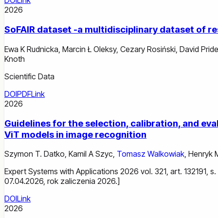
DOI
Link
2026
SoFAIR dataset -a multidisciplinary dataset of 
Ewa K Rudnicka
,
Marcin Ł Oleksy
,
Cezary Rosiński
,
David Prid
Knoth
Scientific Data
DOI
PDF
Link
2026
Guidelines for the selection, calibration, and 
ViT models in image recognition
Szymon T. Datko
,
Kamil A Szyc
,
Tomasz Walkowiak
,
Henryk 
Expert Systems with Applications 2026 vol. 321, art. 132191, 
07.04.2026, rok zaliczenia 2026.]
DOI
Link
2026