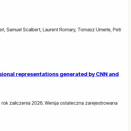
ri
,
Samuel Scalbert
,
Laurent Romary
,
Tomasz Umerle
,
Petr
nsional representations generated by CNN and
26, rok zaliczenia 2026. Wersja ostateczna zarejestrowana