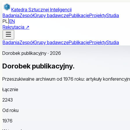
Przejdź do treści głównej
Katedra Sztucznej Inteligencji
Badania
Zespół
Grupy badawcze
Publikacje
Projekty
Studia
PL
|
EN
Rekrutacja ↗
Badania
Zespół
Grupy badawcze
Publikacje
Projekty
Studia
Dorobek publikacyjny · 2026
Dorobek
publikacyjny.
Przeszukiwalne archiwum od 1976 roku: artykuły konferencyjn
Łącznie
2243
Od roku
1976