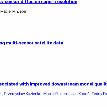
ss-sensor diffusion super-resolution
,
Maciej M Zięba
.
g multi-sensor satellite data
ssociated with improved downstream model qualit
ki
,
Przemysław Kazienko
,
Maciej Piasecki
,
Jan Kocoń
,
Teddy Fe