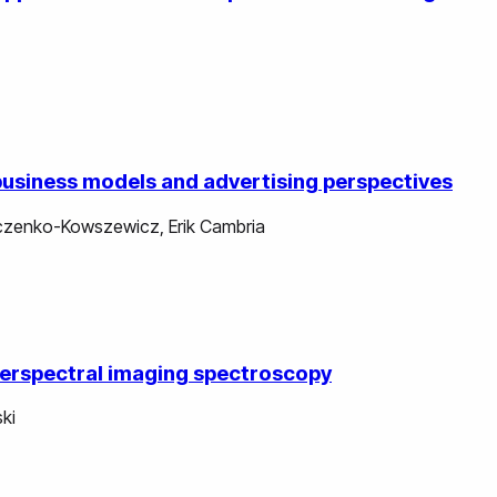
business models and advertising perspectives
zczenko-Kowszewicz
,
Erik Cambria
yperspectral imaging spectroscopy
ki