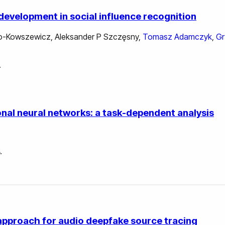
evelopment in social influence recognition
ko-Kowszewicz
,
Aleksander P Szczęsny
,
Tomasz Adamczyk
,
Gr
.
nal neural networks: a task-dependent analysis
.
 approach for audio deepfake source tracing