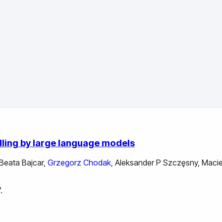
ling by large language models
Beata Bajcar
,
Grzegorz Chodak
,
Aleksander P Szczęsny
,
Macie
.