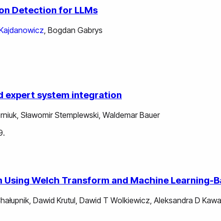
ion Detection for LLMs
Kajdanowicz
,
Bogdan Gabrys
nd expert system integration
rniuk
,
Sławomir Stemplewski
,
Waldemar Bauer
9.
tem Using Welch Transform and Machine Learning
Chałupnik
,
Dawid Krutul
,
Dawid T Wolkiewicz
,
Aleksandra D Kawa