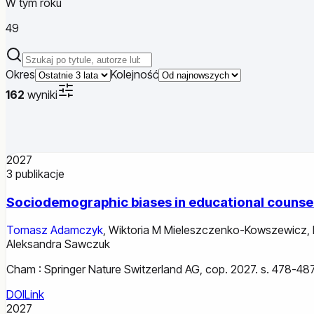
W tym roku
49
Szukaj publikacji
Okres
Kolejność
162
wyniki
2027
3
publikacje
Sociodemographic biases in educational counsel
Tomasz Adamczyk
,
Wiktoria M Mieleszczenko-Kowszewicz
,
Aleksandra Sawczuk
Cham : Springer Nature Switzerland AG, cop. 2027. s. 478-487
DOI
Link
2027