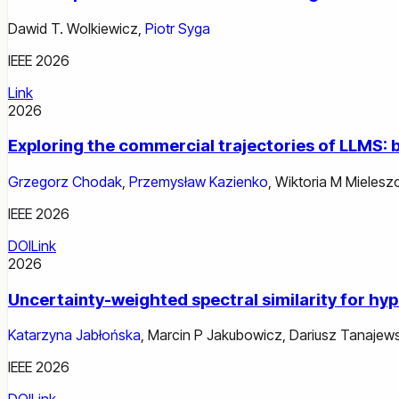
Dawid T. Wolkiewicz
,
Piotr Syga
IEEE 2026
Link
2026
Exploring the commercial trajectories of LLMS: 
Grzegorz Chodak
,
Przemysław Kazienko
,
Wiktoria M Mieles
IEEE 2026
DOI
Link
2026
Uncertainty-weighted spectral similarity for h
Katarzyna Jabłońska
,
Marcin P Jakubowicz
,
Dariusz Tanajews
IEEE 2026