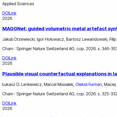
Applied Sciences
DOI
Link
2026
MAGGNet: guided volumetric metal artefact sy
Jakub Drzewiecki
,
Igor Hołowacz
,
Bartosz Lewandowski
,
Filip
Cham : Springer Nature Switzerland AG, cop. 2026. s. 346-35
DOI
Link
2026
Plausible visual counterfactual explanations in 
Łukasz D. Lenkiewicz
,
Marcel Musiałek
,
Oleksii Furman
,
Maciej
Cham : Springer Nature Switzerland AG, cop. 2026. s. 325-332
DOI
Link
2026