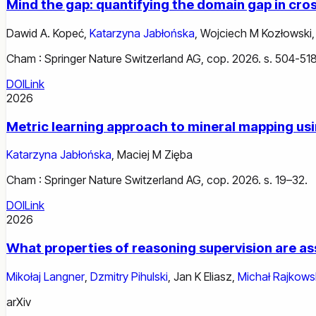
Mind the gap: quantifying the domain gap in cro
Dawid A. Kopeć
,
Katarzyna Jabłońska
,
Wojciech M Kozłowski
Cham : Springer Nature Switzerland AG, cop. 2026. s. 504-518
DOI
Link
2026
Metric learning approach to mineral mapping usin
Katarzyna Jabłońska
,
Maciej M Zięba
Cham : Springer Nature Switzerland AG, cop. 2026. s. 19–32.
DOI
Link
2026
What properties of reasoning supervision are a
Mikołaj Langner
,
Dzmitry Pihulski
,
Jan K Eliasz
,
Michał Rajkows
arXiv