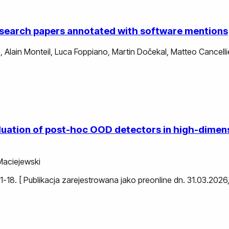
research papers annotated with software mentions
e
,
Alain Monteil
,
Luca Foppiano
,
Martin Dočekal
,
Matteo Cancellie
evaluation of post-hoc OOD detectors in high-dime
Maciejewski
s. 1-18. [ Publikacja zarejestrowana jako preonline dn. 31.03.20