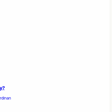
y?
rdinan