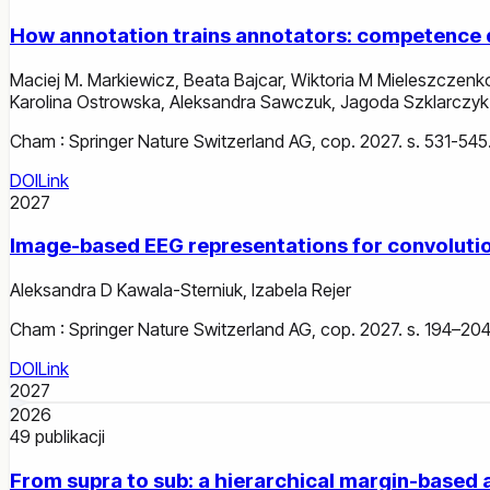
How annotation trains annotators: competence d
Maciej M. Markiewicz
,
Beata Bajcar
,
Wiktoria M Mieleszczen
Karolina Ostrowska
,
Aleksandra Sawczuk
,
Jagoda Szklarczyk
Cham : Springer Nature Switzerland AG, cop. 2027. s. 531-545
DOI
Link
2027
Image-based EEG representations for convolutio
Aleksandra D Kawala-Sterniuk
,
Izabela Rejer
Cham : Springer Nature Switzerland AG, cop. 2027. s. 194–204
DOI
Link
2027
2026
49
publikacji
From supra to sub: a hierarchical margin-based