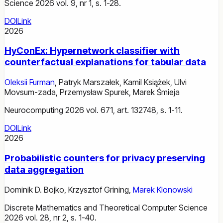
Science 2026 vol. 9, nr 1, s. 1-28.
DOI
Link
2026
HyConEx: Hypernetwork classifier with
counterfactual explanations for tabular data
Oleksii Furman
,
Patryk Marszałek
,
Kamil Książek
,
Ulvi
Movsum-zada
,
Przemysław Spurek
,
Marek Śmieja
Neurocomputing 2026 vol. 671, art. 132748, s. 1-11.
DOI
Link
2026
Probabilistic counters for privacy preserving
data aggregation
Dominik D. Bojko
,
Krzysztof Grining
,
Marek Klonowski
Discrete Mathematics and Theoretical Computer Science
2026 vol. 28, nr 2, s. 1-40.