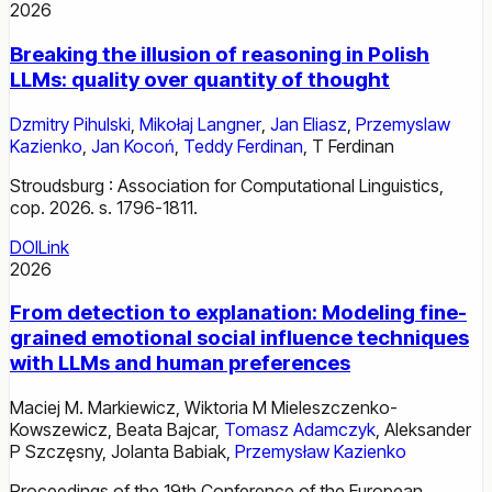
2026
Breaking the illusion of reasoning in Polish
LLMs: quality over quantity of thought
Dzmitry Pihulski
,
Mikołaj Langner
,
Jan Eliasz
,
Przemyslaw
Kazienko
,
Jan Kocoń
,
Teddy Ferdinan
,
T Ferdinan
Stroudsburg : Association for Computational Linguistics,
cop. 2026. s. 1796-1811.
DOI
Link
2026
From detection to explanation: Modeling fine-
grained emotional social influence techniques
with LLMs and human preferences
Maciej M. Markiewicz
,
Wiktoria M Mieleszczenko-
Kowszewicz
,
Beata Bajcar
,
Tomasz Adamczyk
,
Aleksander
P Szczęsny
,
Jolanta Babiak
,
Przemysław Kazienko
Proceedings of the 19th Conference of the European