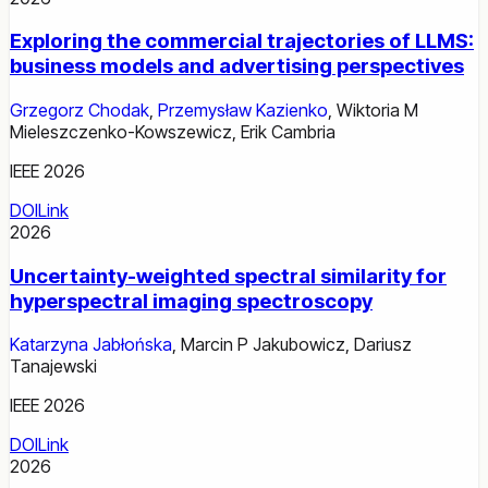
Exploring the commercial trajectories of LLMS:
business models and advertising perspectives
Grzegorz Chodak
,
Przemysław Kazienko
,
Wiktoria M
Mieleszczenko-Kowszewicz
,
Erik Cambria
IEEE 2026
DOI
Link
2026
Uncertainty-weighted spectral similarity for
hyperspectral imaging spectroscopy
Katarzyna Jabłońska
,
Marcin P Jakubowicz
,
Dariusz
Tanajewski
IEEE 2026
DOI
Link
2026