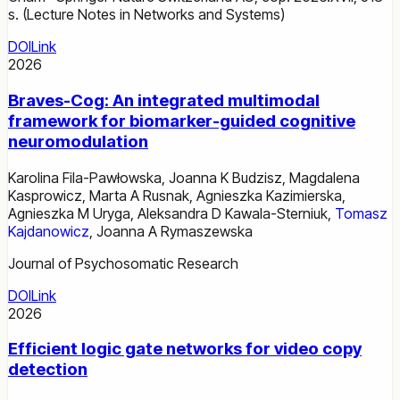
s. (Lecture Notes in Networks and Systems)
DOI
Link
2026
Braves-Cog: An integrated multimodal
framework for biomarker-guided cognitive
neuromodulation
Karolina Fila-Pawłowska
,
Joanna K Budzisz
,
Magdalena
Kasprowicz
,
Marta A Rusnak
,
Agnieszka Kazimierska
,
Agnieszka M Uryga
,
Aleksandra D Kawala-Sterniuk
,
Tomasz
Kajdanowicz
,
Joanna A Rymaszewska
Journal of Psychosomatic Research
DOI
Link
2026
Efficient logic gate networks for video copy
detection