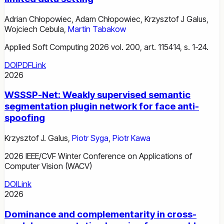
Adrian Chłopowiec
,
Adam Chłopowiec
,
Krzysztof J Galus
,
Wojciech Cebula
,
Martin Tabakow
Applied Soft Computing 2026 vol. 200, art. 115414, s. 1-24.
DOI
PDF
Link
2026
WSSSP-Net: Weakly supervised semantic
segmentation plugin network for face anti-
spoofing
Krzysztof J. Galus
,
Piotr Syga
,
Piotr Kawa
2026 IEEE/CVF Winter Conference on Applications of
Computer Vision (WACV)
DOI
Link
2026
Dominance and complementarity in cross-