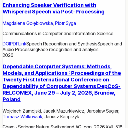
Enhancing Speaker Verification with
Whispered Speech via Post-Processing
Magdalena Gołębiowska
,
Piotr Syga
Communications in Computer and Information Science
DOI
PDF
Link
Speech Recognition and Synthesis
Speech and
Audio Processing
Face recognition and analysis
2026
Dependable Computer Systems: Methods,
Models, and Applications : Proceedings of the
Twenty First International Conference on
Dependability of Computer Systems DepCoS-
RELCOMEX, June 29 – July 2, 2026, Brunów,
Poland
Wojciech Zamojski
,
Jacek Mazurkiewicz
,
Jarosław Sugier
,
Tomasz Walkowiak
,
Janusz Kacprzyk
Cham : Springer Nature Switzerland AG, cop. 2026.XVII, 518