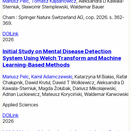
Mariusz Pelc
,
Tomasz Kajdanowicz
,
Aleksandra D Kawala-
Sterniuk
,
Sławomir Stemplewski
,
Waldemar Bauer
Cham : Springer Nature Switzerland AG, cop. 2026. s. 362-
369.
DOI
Link
2026
Initial Study on Mental Disease Detection
System Using Welch Transform and Machine
Learning-Based Methods
Mariusz Pelc
,
Kamil Adamczewski
,
Katarzyna M Białas
,
Rafał
Chałupnik
,
Dawid Krutul
,
Dawid T Wolkiewicz
,
Aleksandra D
Kawala-Sterniuk
,
Magda Żołubak
,
Dariusz Mikołajewski
,
Adrian Luckiewicz
,
Mateusz Koryciński
,
Waldemar Karwowski
Applied Sciences
DOI
Link
2026