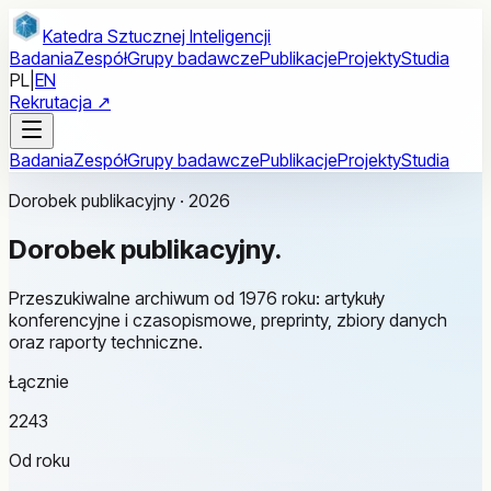
Przejdź do treści głównej
Katedra Sztucznej Inteligencji
Badania
Zespół
Grupy badawcze
Publikacje
Projekty
Studia
PL
|
EN
Rekrutacja ↗
Badania
Zespół
Grupy badawcze
Publikacje
Projekty
Studia
Dorobek publikacyjny · 2026
Dorobek
publikacyjny.
Przeszukiwalne archiwum od 1976 roku: artykuły
konferencyjne i czasopismowe, preprinty, zbiory danych
oraz raporty techniczne.
Łącznie
2243
Od roku