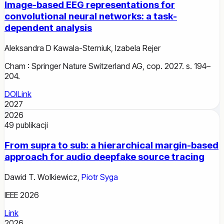
Image-based EEG representations for
convolutional neural networks: a task-
dependent analysis
Aleksandra D Kawala-Sterniuk
,
Izabela Rejer
Cham : Springer Nature Switzerland AG, cop. 2027. s. 194–
204.
DOI
Link
2027
2026
49
publikacji
From supra to sub: a hierarchical margin-based
approach for audio deepfake source tracing
Dawid T. Wolkiewicz
,
Piotr Syga
IEEE 2026
Link
2026