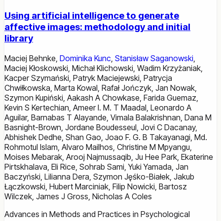
Using artificial intelligence to generate
affective images: methodology and initial
library
Maciej Behnke
,
Dominika Kunc
,
Stanisław Saganowski
,
Maciej Kłoskowski
,
Michał Klichowski
,
Wadim Krzyżaniak
,
Kacper Szymański
,
Patryk Maciejewski
,
Patrycja
Chwiłkowska
,
Marta Kowal
,
Rafał Jończyk
,
Jan Nowak
,
Szymon Kupiński
,
Aakash A Chowkase
,
Farida Guemaz
,
Kevin S Kertechian
,
Ameer I. M. T Maadal
,
Leonardo A
Aguilar
,
Barnabas T Alayande
,
Vimala Balakrishnan
,
Dana M
Basnight-Brown
,
Jordane Boudesseul
,
Jovi C Dacanay
,
Abhishek Dedhe
,
Shan Gao
,
Joao F. G. B Takayanagi
,
Md.
Rohmotul Islam
,
Alvaro Mailhos
,
Christine M Mpyangu
,
Moises Mebarak
,
Arooj Najmussaqib
,
Ju Hee Park
,
Ekaterine
Pirtskhalava
,
Eli Rice
,
Sohrab Sami
,
Yuki Yamada
,
Jan
Baczyński
,
Lilianna Dera
,
Szymon Jęśko-Białek
,
Jakub
Łączkowski
,
Hubert Marciniak
,
Filip Nowicki
,
Bartosz
Wilczek
,
James J Gross
,
Nicholas A Coles
Advances in Methods and Practices in Psychological