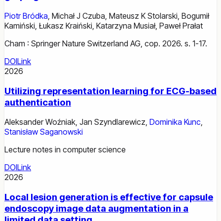
Piotr Bródka
,
Michał J Czuba
,
Mateusz K Stolarski
,
Bogumił
Kamiński
,
Łukasz Kraiński
,
Katarzyna Musiał
,
Paweł Prałat
Cham : Springer Nature Switzerland AG, cop. 2026. s. 1-17.
DOI
Link
2026
Utilizing representation learning for ECG-based
authentication
Aleksander Woźniak
,
Jan Szyndlarewicz
,
Dominika Kunc
,
Stanisław Saganowski
Lecture notes in computer science
DOI
Link
2026
Local lesion generation is effective for capsule
endoscopy image data augmentation in a
limited data setting