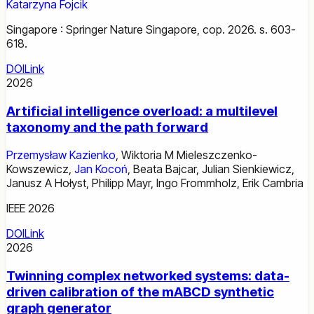
Katarzyna Fojcik
Singapore : Springer Nature Singapore, cop. 2026. s. 603-
618.
DOI
Link
2026
Artificial intelligence overload: a multilevel
taxonomy and the path forward
Przemysław Kazienko
,
Wiktoria M Mieleszczenko-
Kowszewicz
,
Jan Kocoń
,
Beata Bajcar
,
Julian Sienkiewicz
,
Janusz A Hołyst
,
Philipp Mayr
,
Ingo Frommholz
,
Erik Cambria
IEEE 2026
DOI
Link
2026
Twinning complex networked systems: data-
driven calibration of the mABCD synthetic
graph generator