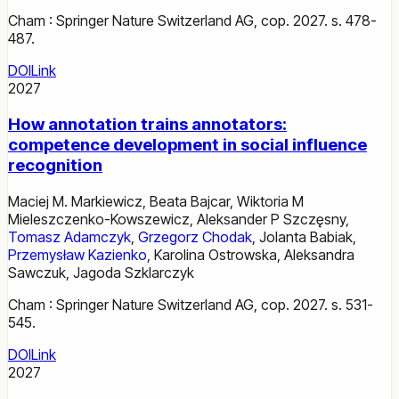
Cham : Springer Nature Switzerland AG, cop. 2027. s. 478-
487.
DOI
Link
2027
How annotation trains annotators:
competence development in social influence
recognition
Maciej M. Markiewicz
,
Beata Bajcar
,
Wiktoria M
Mieleszczenko-Kowszewicz
,
Aleksander P Szczęsny
,
Tomasz Adamczyk
,
Grzegorz Chodak
,
Jolanta Babiak
,
Przemysław Kazienko
,
Karolina Ostrowska
,
Aleksandra
Sawczuk
,
Jagoda Szklarczyk
Cham : Springer Nature Switzerland AG, cop. 2027. s. 531-
545.
DOI
Link
2027