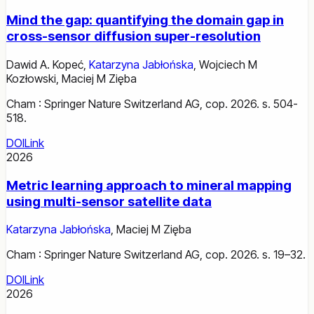
Mind the gap: quantifying the domain gap in
cross-sensor diffusion super-resolution
Dawid A. Kopeć
,
Katarzyna Jabłońska
,
Wojciech M
Kozłowski
,
Maciej M Zięba
Cham : Springer Nature Switzerland AG, cop. 2026. s. 504-
518.
DOI
Link
2026
Metric learning approach to mineral mapping
using multi-sensor satellite data
Katarzyna Jabłońska
,
Maciej M Zięba
Cham : Springer Nature Switzerland AG, cop. 2026. s. 19–32.
DOI
Link
2026