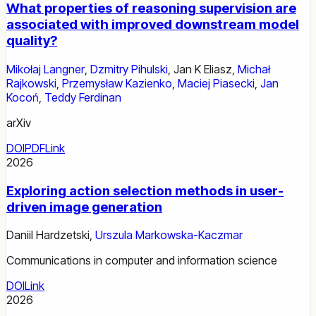
What properties of reasoning supervision are
associated with improved downstream model
quality?
Mikołaj Langner
,
Dzmitry Pihulski
,
Jan K Eliasz
,
Michał
Rajkowski
,
Przemysław Kazienko
,
Maciej Piasecki
,
Jan
Kocoń
,
Teddy Ferdinan
arXiv
DOI
PDF
Link
2026
Exploring action selection methods in user-
driven image generation
Daniil Hardzetski
,
Urszula Markowska-Kaczmar
Communications in computer and information science
DOI
Link
2026