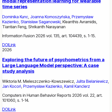
modal representation learning for wearable
time series
Dominika Kunc
,
Joanna Komoszyńska
,
Przemysław
Kazienko
,
Stanisław Saganowski
,
Kleanthis Avramidis
,
Tiantian Feng
,
Shrikanth Narayanan
Information Fusion 2026 vol. 135, art. 104439, s. 1-15.
DOI
Link
2026
Exploring the future of psychometrics from a
Large Language Model perspective: A case
study analysis
Wiktoria M. Mieleszczenko-Kowszewicz
,
Julita Bielaniewicz
,
Jan Kocoń
,
Przemysław Kazienko
,
Kamil Kanclerz
Computers in Human Behavior Reports 2026 vol. 22, art.
101060, s. 1-14.
DOI
Link