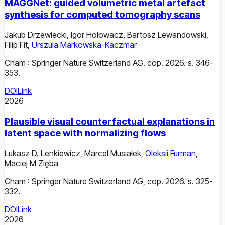
MAGGNet: guided volumetric metal artefact
synthesis for computed tomography scans
Jakub Drzewiecki
,
Igor Hołowacz
,
Bartosz Lewandowski
,
Filip Fit
,
Urszula Markowska-Kaczmar
Cham : Springer Nature Switzerland AG, cop. 2026. s. 346-
353.
DOI
Link
2026
Plausible visual counterfactual explanations in
latent space with normalizing flows
Łukasz D. Lenkiewicz
,
Marcel Musiałek
,
Oleksii Furman
,
Maciej M Zięba
Cham : Springer Nature Switzerland AG, cop. 2026. s. 325-
332.
DOI
Link
2026