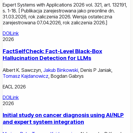
Expert Systems with Applications 2026 vol. 321, art. 132191,
s. 1-18. [ Publikacja zarejestrowana jako preonline dn.
31.03.2026, rok zaliczenia 2026. Wersja ostateczna
zarejestrowana 07.04.2026, rok zaliczenia 2026.]
DOI
Link
2026
FactSelfCheck: Fact-Level Black-Box
Hallucination Detection for LLMs
Albert K. Sawczyn
,
Jakub Binkowski
,
Denis P Janiak
,
Tomasz Kajdanowicz
,
Bogdan Gabrys
EACL 2026
DOI
Link
2026
Initial study on cancer diagnosis using AI/NLP
and expert system integration