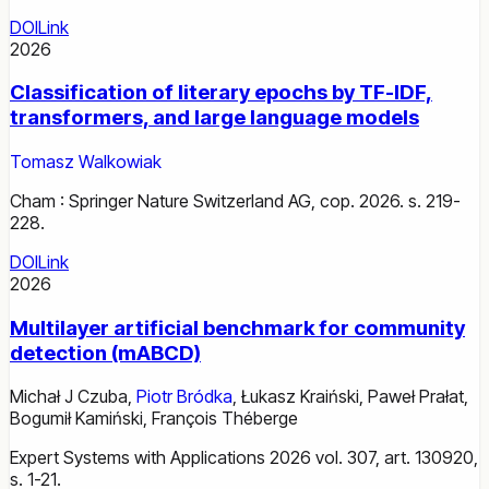
DOI
Link
2026
Classification of literary epochs by TF-IDF,
transformers, and large language models
Tomasz Walkowiak
Cham : Springer Nature Switzerland AG, cop. 2026. s. 219-
228.
DOI
Link
2026
Multilayer artificial benchmark for community
detection (mABCD)
Michał J Czuba
,
Piotr Bródka
,
Łukasz Kraiński
,
Paweł Prałat
,
Bogumił Kamiński
,
François Théberge
Expert Systems with Applications 2026 vol. 307, art. 130920,
s. 1-21.