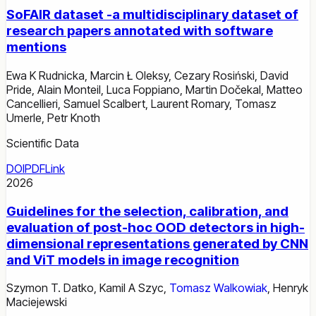
SoFAIR dataset -a multidisciplinary dataset of
research papers annotated with software
mentions
Ewa K Rudnicka
,
Marcin Ł Oleksy
,
Cezary Rosiński
,
David
Pride
,
Alain Monteil
,
Luca Foppiano
,
Martin Dočekal
,
Matteo
Cancellieri
,
Samuel Scalbert
,
Laurent Romary
,
Tomasz
Umerle
,
Petr Knoth
Scientific Data
DOI
PDF
Link
2026
Guidelines for the selection, calibration, and
evaluation of post-hoc OOD detectors in high-
dimensional representations generated by CNN
and ViT models in image recognition
Szymon T. Datko
,
Kamil A Szyc
,
Tomasz Walkowiak
,
Henryk
Maciejewski