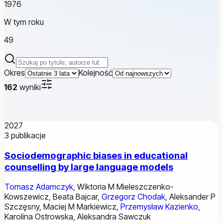
1976
W tym roku
49
Szukaj publikacji
Okres
Kolejność
162
wyniki
2027
3
publikacje
Sociodemographic biases in educational
counselling by large language models
Tomasz Adamczyk
,
Wiktoria M Mieleszczenko-
Kowszewicz
,
Beata Bajcar
,
Grzegorz Chodak
,
Aleksander P
Szczęsny
,
Maciej M Markiewicz
,
Przemysław Kazienko
,
Karolina Ostrowska
,
Aleksandra Sawczuk