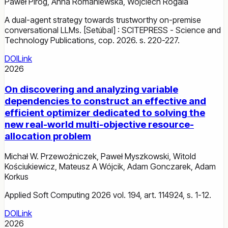
Paweł Piróg
,
Anna Romaniewska
,
Wojciech Rogala
A dual-agent strategy towards trustworthy on-premise
conversational LLMs. [Setúbal] : SCITEPRESS - Science and
Technology Publications, cop. 2026. s. 220-227.
DOI
Link
2026
On discovering and analyzing variable
dependencies to construct an effective and
efficient optimizer dedicated to solving the
new real-world multi-objective resource-
allocation problem
Michał W. Przewoźniczek
,
Paweł Myszkowski
,
Witold
Kościukiewicz
,
Mateusz A Wójcik
,
Adam Gonczarek
,
Adam
Korkus
Applied Soft Computing 2026 vol. 194, art. 114924, s. 1-12.
DOI
Link
2026