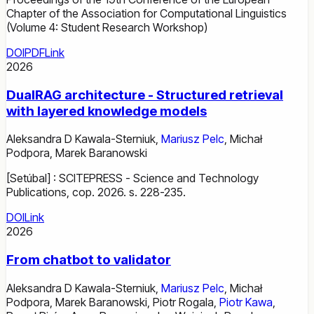
Chapter of the Association for Computational Linguistics
(Volume 4: Student Research Workshop)
DOI
PDF
Link
2026
DualRAG architecture - Structured retrieval
with layered knowledge models
Aleksandra D Kawala-Sterniuk
,
Mariusz Pelc
,
Michał
Podpora
,
Marek Baranowski
[Setúbal] : SCITEPRESS - Science and Technology
Publications, cop. 2026. s. 228-235.
DOI
Link
2026
From chatbot to validator
Aleksandra D Kawala-Sterniuk
,
Mariusz Pelc
,
Michał
Podpora
,
Marek Baranowski
,
Piotr Rogala
,
Piotr Kawa
,