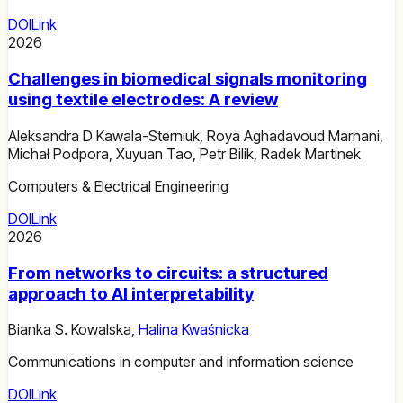
DOI
Link
2026
Challenges in biomedical signals monitoring
using textile electrodes: A review
Aleksandra D Kawala-Sterniuk
,
Roya Aghadavoud Marnani
,
Michał Podpora
,
Xuyuan Tao
,
Petr Bilik
,
Radek Martinek
Computers & Electrical Engineering
DOI
Link
2026
From networks to circuits: a structured
approach to AI interpretability
Bianka S. Kowalska
,
Halina Kwaśnicka
Communications in computer and information science
DOI
Link