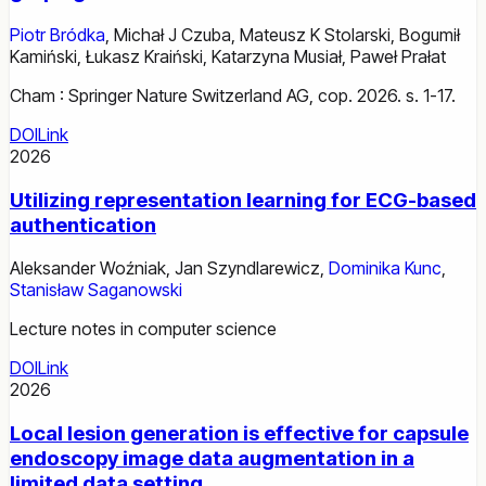
Piotr Bródka
,
Michał J Czuba
,
Mateusz K Stolarski
,
Bogumił
Kamiński
,
Łukasz Kraiński
,
Katarzyna Musiał
,
Paweł Prałat
Cham : Springer Nature Switzerland AG, cop. 2026. s. 1-17.
DOI
Link
2026
Utilizing representation learning for ECG-based
authentication
Aleksander Woźniak
,
Jan Szyndlarewicz
,
Dominika Kunc
,
Stanisław Saganowski
Lecture notes in computer science
DOI
Link
2026
Local lesion generation is effective for capsule
endoscopy image data augmentation in a
limited data setting