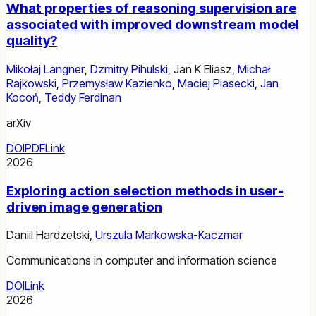
What properties of reasoning supervision are
associated with improved downstream model
quality?
Mikołaj Langner
,
Dzmitry Pihulski
,
Jan K Eliasz
,
Michał
Rajkowski
,
Przemysław Kazienko
,
Maciej Piasecki
,
Jan
Kocoń
,
Teddy Ferdinan
arXiv
DOI
PDF
Link
2026
Exploring action selection methods in user-
driven image generation
Daniil Hardzetski
,
Urszula Markowska-Kaczmar
Communications in computer and information science
DOI
Link
2026