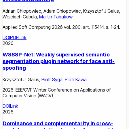
Adrian Chłopowiec
,
Adam Chłopowiec
,
Krzysztof J Galus
,
Wojciech Cebula
,
Martin Tabakow
Applied Soft Computing 2026 vol. 200, art. 115414, s. 1-24.
DOI
PDF
Link
2026
WSSSP-Net: Weakly supervised semantic
segmentation plugin network for face anti-
spoofing
Krzysztof J. Galus
,
Piotr Syga
,
Piotr Kawa
2026 IEEE/CVF Winter Conference on Applications of
Computer Vision (WACV)
DOI
Link
2026
Dominance and complementarity in cross-