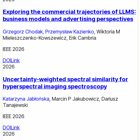
Exploring the commercial trajectories of LLMS:
business models and advertising perspectives
Grzegorz Chodak
,
Przemysław Kazienko
,
Wiktoria M
Mieleszczenko-Kowszewicz
,
Erik Cambria
IEEE 2026
DOI
Link
2026
Uncertainty-weighted spectral similarity for
hyperspectral imaging spectroscopy
Katarzyna Jabłońska
,
Marcin P Jakubowicz
,
Dariusz
Tanajewski
IEEE 2026
DOI
Link
2026