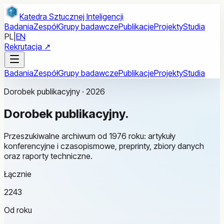
Przejdź do treści głównej
Katedra Sztucznej Inteligencji
Badania
Zespół
Grupy badawcze
Publikacje
Projekty
Studia
PL
|
EN
Rekrutacja ↗
Badania
Zespół
Grupy badawcze
Publikacje
Projekty
Studia
Dorobek publikacyjny · 2026
Dorobek
publikacyjny.
Przeszukiwalne archiwum od 1976 roku: artykuły
konferencyjne i czasopismowe, preprinty, zbiory danych
oraz raporty techniczne.
Łącznie
2243
Od roku