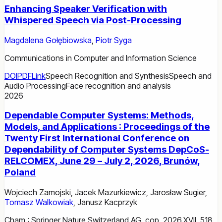
Enhancing Speaker Verification with
Whispered Speech via Post-Processing
Magdalena Gołębiowska
,
Piotr Syga
Communications in Computer and Information Science
DOI
PDF
Link
Speech Recognition and Synthesis
Speech and
Audio Processing
Face recognition and analysis
2026
Dependable Computer Systems: Methods,
Models, and Applications : Proceedings of the
Twenty First International Conference on
Dependability of Computer Systems DepCoS-
RELCOMEX, June 29 – July 2, 2026, Brunów,
Poland
Wojciech Zamojski
,
Jacek Mazurkiewicz
,
Jarosław Sugier
,
Tomasz Walkowiak
,
Janusz Kacprzyk
Cham : Springer Nature Switzerland AG, cop. 2026.XVII, 518