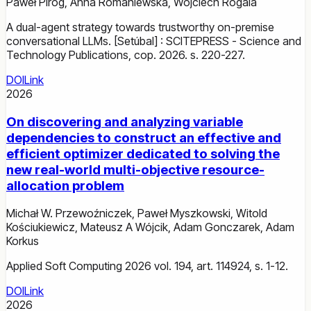
Paweł Piróg
,
Anna Romaniewska
,
Wojciech Rogala
A dual-agent strategy towards trustworthy on-premise
conversational LLMs. [Setúbal] : SCITEPRESS - Science and
Technology Publications, cop. 2026. s. 220-227.
DOI
Link
2026
On discovering and analyzing variable
dependencies to construct an effective and
efficient optimizer dedicated to solving the
new real-world multi-objective resource-
allocation problem
Michał W. Przewoźniczek
,
Paweł Myszkowski
,
Witold
Kościukiewicz
,
Mateusz A Wójcik
,
Adam Gonczarek
,
Adam
Korkus
Applied Soft Computing 2026 vol. 194, art. 114924, s. 1-12.
DOI
Link
2026