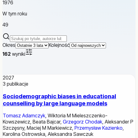
1976
W tym roku
49
Szukaj publikacji
Okres
Kolejność
162
wyniki
2027
3
publikacje
Sociodemographic biases in educational
counselling by large language models
Tomasz Adamczyk
,
Wiktoria M Mieleszczenko-
Kowszewicz
,
Beata Bajcar
,
Grzegorz Chodak
,
Aleksander P
Szczęsny
,
Maciej M Markiewicz
,
Przemysław Kazienko
,
Karolina Ostrowska
,
Aleksandra Sawczuk