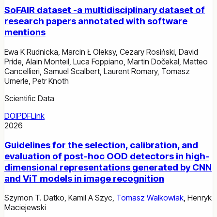
SoFAIR dataset -a multidisciplinary dataset of
research papers annotated with software
mentions
Ewa K Rudnicka
,
Marcin Ł Oleksy
,
Cezary Rosiński
,
David
Pride
,
Alain Monteil
,
Luca Foppiano
,
Martin Dočekal
,
Matteo
Cancellieri
,
Samuel Scalbert
,
Laurent Romary
,
Tomasz
Umerle
,
Petr Knoth
Scientific Data
DOI
PDF
Link
2026
Guidelines for the selection, calibration, and
evaluation of post-hoc OOD detectors in high-
dimensional representations generated by CNN
and ViT models in image recognition
Szymon T. Datko
,
Kamil A Szyc
,
Tomasz Walkowiak
,
Henryk
Maciejewski