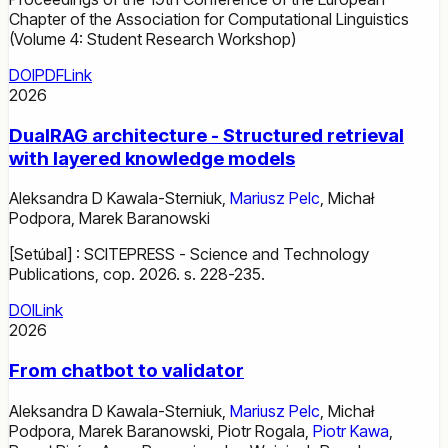
Chapter of the Association for Computational Linguistics
(Volume 4: Student Research Workshop)
DOI
PDF
Link
2026
DualRAG architecture - Structured retrieval
with layered knowledge models
Aleksandra D Kawala-Sterniuk
,
Mariusz Pelc
,
Michał
Podpora
,
Marek Baranowski
[Setúbal] : SCITEPRESS - Science and Technology
Publications, cop. 2026. s. 228-235.
DOI
Link
2026
From chatbot to validator
Aleksandra D Kawala-Sterniuk
,
Mariusz Pelc
,
Michał
Podpora
,
Marek Baranowski
,
Piotr Rogala
,
Piotr Kawa
,