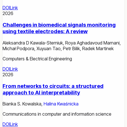
DOI
Link
2026
Challenges in biomedical signals monitoring
using textile electrodes: A review
Aleksandra D Kawala-Sterniuk
,
Roya Aghadavoud Marnani
,
Michał Podpora
,
Xuyuan Tao
,
Petr Bilik
,
Radek Martinek
Computers & Electrical Engineering
DOI
Link
2026
From networks to circuits: a structured
approach to AI interpretability
Bianka S. Kowalska
,
Halina Kwaśnicka
Communications in computer and information science
DOI
Link