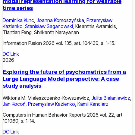
modal representation learning for wearable
time series
Dominika Kunc
,
Joanna Komoszyńska
,
Przemysław
Kazienko
,
Stanisław Saganowski
,
Kleanthis Avramidis
,
Tiantian Feng
,
Shrikanth Narayanan
Information Fusion 2026 vol. 135, art. 104439, s. 1-15.
DOI
Link
2026
Exploring the future of psychometrics from a
Large Language Model perspective: A case
study analysis
Wiktoria M. Mieleszczenko-Kowszewicz
,
Julita Bielaniewicz
,
Jan Kocoń
,
Przemysław Kazienko
,
Kamil Kanclerz
Computers in Human Behavior Reports 2026 vol. 22, art.
101060, s. 1-14.
DOI
Link