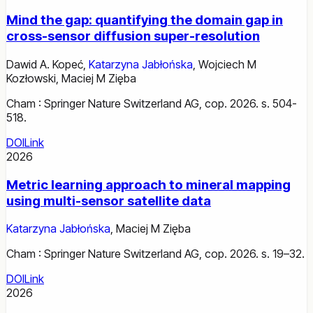
Mind the gap: quantifying the domain gap in
cross-sensor diffusion super-resolution
Dawid A. Kopeć
,
Katarzyna Jabłońska
,
Wojciech M
Kozłowski
,
Maciej M Zięba
Cham : Springer Nature Switzerland AG, cop. 2026. s. 504-
518.
DOI
Link
2026
Metric learning approach to mineral mapping
using multi-sensor satellite data
Katarzyna Jabłońska
,
Maciej M Zięba
Cham : Springer Nature Switzerland AG, cop. 2026. s. 19–32.
DOI
Link
2026