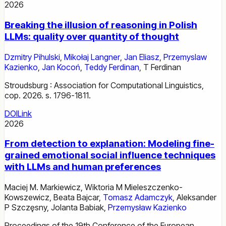
2026
Breaking the illusion of reasoning in Polish
LLMs: quality over quantity of thought
Dzmitry Pihulski
,
Mikołaj Langner
,
Jan Eliasz
,
Przemyslaw
Kazienko
,
Jan Kocoń
,
Teddy Ferdinan
,
T Ferdinan
Stroudsburg : Association for Computational Linguistics,
cop. 2026. s. 1796-1811.
DOI
Link
2026
From detection to explanation: Modeling fine-
grained emotional social influence techniques
with LLMs and human preferences
Maciej M. Markiewicz
,
Wiktoria M Mieleszczenko-
Kowszewicz
,
Beata Bajcar
,
Tomasz Adamczyk
,
Aleksander
P Szczęsny
,
Jolanta Babiak
,
Przemysław Kazienko
Proceedings of the 19th Conference of the European