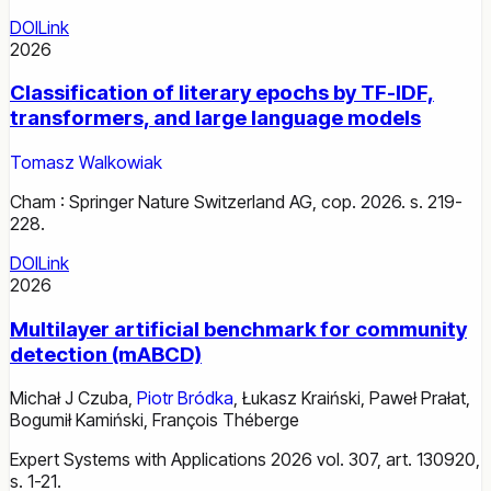
DOI
Link
2026
Classification of literary epochs by TF-IDF,
transformers, and large language models
Tomasz Walkowiak
Cham : Springer Nature Switzerland AG, cop. 2026. s. 219-
228.
DOI
Link
2026
Multilayer artificial benchmark for community
detection (mABCD)
Michał J Czuba
,
Piotr Bródka
,
Łukasz Kraiński
,
Paweł Prałat
,
Bogumił Kamiński
,
François Théberge
Expert Systems with Applications 2026 vol. 307, art. 130920,
s. 1-21.