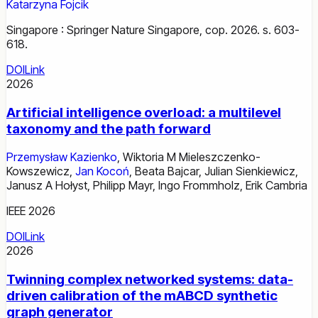
Katarzyna Fojcik
Singapore : Springer Nature Singapore, cop. 2026. s. 603-
618.
DOI
Link
2026
Artificial intelligence overload: a multilevel
taxonomy and the path forward
Przemysław Kazienko
,
Wiktoria M Mieleszczenko-
Kowszewicz
,
Jan Kocoń
,
Beata Bajcar
,
Julian Sienkiewicz
,
Janusz A Hołyst
,
Philipp Mayr
,
Ingo Frommholz
,
Erik Cambria
IEEE 2026
DOI
Link
2026
Twinning complex networked systems: data-
driven calibration of the mABCD synthetic
graph generator