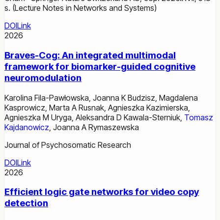
s. (Lecture Notes in Networks and Systems)
DOI
Link
2026
Braves-Cog: An integrated multimodal
framework for biomarker-guided cognitive
neuromodulation
Karolina Fila-Pawłowska
,
Joanna K Budzisz
,
Magdalena
Kasprowicz
,
Marta A Rusnak
,
Agnieszka Kazimierska
,
Agnieszka M Uryga
,
Aleksandra D Kawala-Sterniuk
,
Tomasz
Kajdanowicz
,
Joanna A Rymaszewska
Journal of Psychosomatic Research
DOI
Link
2026
Efficient logic gate networks for video copy
detection