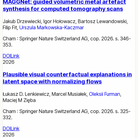
MAGGNet: guided volumetric metal artefact
synthesis for computed tomography scans
Jakub Drzewiecki
,
Igor Hołowacz
,
Bartosz Lewandowski
,
Filip Fit
,
Urszula Markowska-Kaczmar
Cham : Springer Nature Switzerland AG, cop. 2026. s. 346-
353.
DOI
Link
2026
Plausible visual counterfactual explanations in
latent space with normalizing flows
Łukasz D. Lenkiewicz
,
Marcel Musiałek
,
Oleksii Furman
,
Maciej M Zięba
Cham : Springer Nature Switzerland AG, cop. 2026. s. 325-
332.
DOI
Link
2026