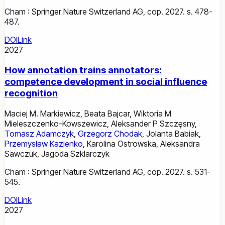
Cham : Springer Nature Switzerland AG, cop. 2027. s. 478-
487.
DOI
Link
2027
How annotation trains annotators:
competence development in social influence
recognition
Maciej M. Markiewicz
,
Beata Bajcar
,
Wiktoria M
Mieleszczenko-Kowszewicz
,
Aleksander P Szczęsny
,
Tomasz Adamczyk
,
Grzegorz Chodak
,
Jolanta Babiak
,
Przemysław Kazienko
,
Karolina Ostrowska
,
Aleksandra
Sawczuk
,
Jagoda Szklarczyk
Cham : Springer Nature Switzerland AG, cop. 2027. s. 531-
545.
DOI
Link
2027