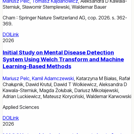
Mariusz Pelc
,
Tomasz Kajdanowicz
,
Aleksandra D Kawala-
Sterniuk
,
Sławomir Stemplewski
,
Waldemar Bauer
Cham : Springer Nature Switzerland AG, cop. 2026. s. 362-
369.
DOI
Link
2026
Initial Study on Mental Disease Detection
System Using Welch Transform and Machine
Learning-Based Methods
Mariusz Pelc
,
Kamil Adamczewski
,
Katarzyna M Białas
,
Rafał
Chałupnik
,
Dawid Krutul
,
Dawid T Wolkiewicz
,
Aleksandra D
Kawala-Sterniuk
,
Magda Żołubak
,
Dariusz Mikołajewski
,
Adrian Luckiewicz
,
Mateusz Koryciński
,
Waldemar Karwowski
Applied Sciences
DOI
Link
2026