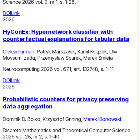
Science 2026 vol. 9, nr 1, s. 1-28.
DOI
Link
2026
HyConEx: Hypernetwork classifier with
counterfactual explanations for tabular data
Oleksii Furman
,
Patryk Marszałek
,
Kamil Książek
,
Ulvi
Movsum-zada
,
Przemysław Spurek
,
Marek Śmieja
Neurocomputing 2026 vol. 671, art. 132748, s. 1-11.
DOI
Link
2026
Probabilistic counters for privacy preserving
data aggregation
Dominik D. Bojko
,
Krzysztof Grining
,
Marek Klonowski
Discrete Mathematics and Theoretical Computer Science
2026 vol. 28, nr 2, s. 1-40.