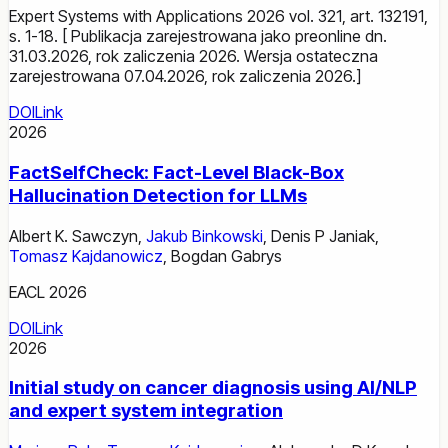
Expert Systems with Applications 2026 vol. 321, art. 132191,
s. 1-18. [ Publikacja zarejestrowana jako preonline dn.
31.03.2026, rok zaliczenia 2026. Wersja ostateczna
zarejestrowana 07.04.2026, rok zaliczenia 2026.]
DOI
Link
2026
FactSelfCheck: Fact-Level Black-Box
Hallucination Detection for LLMs
Albert K. Sawczyn
,
Jakub Binkowski
,
Denis P Janiak
,
Tomasz Kajdanowicz
,
Bogdan Gabrys
EACL 2026
DOI
Link
2026
Initial study on cancer diagnosis using AI/NLP
and expert system integration