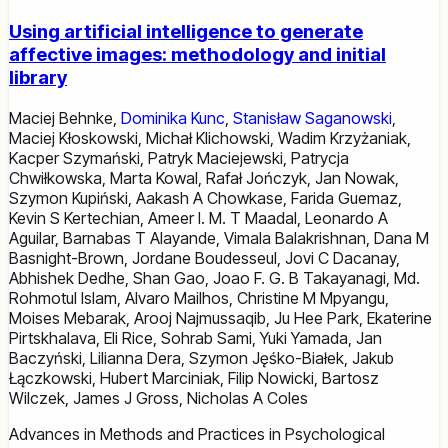
Using artificial intelligence to generate
affective images: methodology and initial
library
Maciej Behnke
,
Dominika Kunc
,
Stanisław Saganowski
,
Maciej Kłoskowski
,
Michał Klichowski
,
Wadim Krzyżaniak
,
Kacper Szymański
,
Patryk Maciejewski
,
Patrycja
Chwiłkowska
,
Marta Kowal
,
Rafał Jończyk
,
Jan Nowak
,
Szymon Kupiński
,
Aakash A Chowkase
,
Farida Guemaz
,
Kevin S Kertechian
,
Ameer I. M. T Maadal
,
Leonardo A
Aguilar
,
Barnabas T Alayande
,
Vimala Balakrishnan
,
Dana M
Basnight-Brown
,
Jordane Boudesseul
,
Jovi C Dacanay
,
Abhishek Dedhe
,
Shan Gao
,
Joao F. G. B Takayanagi
,
Md.
Rohmotul Islam
,
Alvaro Mailhos
,
Christine M Mpyangu
,
Moises Mebarak
,
Arooj Najmussaqib
,
Ju Hee Park
,
Ekaterine
Pirtskhalava
,
Eli Rice
,
Sohrab Sami
,
Yuki Yamada
,
Jan
Baczyński
,
Lilianna Dera
,
Szymon Jęśko-Białek
,
Jakub
Łączkowski
,
Hubert Marciniak
,
Filip Nowicki
,
Bartosz
Wilczek
,
James J Gross
,
Nicholas A Coles
Advances in Methods and Practices in Psychological