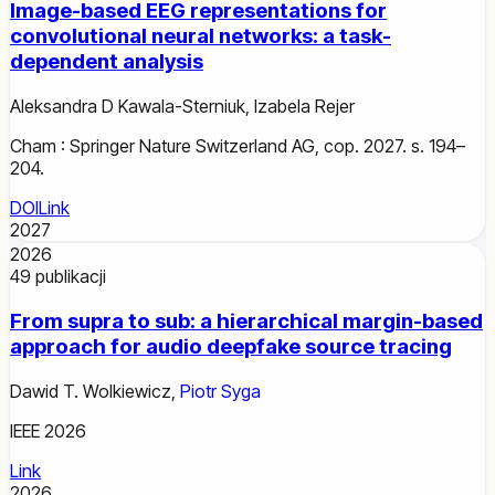
Image-based EEG representations for
convolutional neural networks: a task-
dependent analysis
Aleksandra D Kawala-Sterniuk
,
Izabela Rejer
Cham : Springer Nature Switzerland AG, cop. 2027. s. 194–
204.
DOI
Link
2027
2026
49
publikacji
From supra to sub: a hierarchical margin-based
approach for audio deepfake source tracing
Dawid T. Wolkiewicz
,
Piotr Syga
IEEE 2026
Link
2026