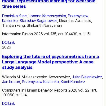
modal representation learning for wearable
time series
Dominika Kunc
,
Joanna Komoszyńska
,
Przemysław
Kazienko
,
Stanisław Saganowski
,
Kleanthis Avramidis
,
Tiantian Feng
,
Shrikanth Narayanan
Information Fusion 2026 vol. 135, art. 104439, s. 1-15.
DOI
Link
2026
Exploring the future of psychometrics from a
Large Language Model perspective: A case
study analysis
Wiktoria M. Mieleszczenko-Kowszewicz
,
Julita Bielaniewicz
,
Jan Kocoń
,
Przemysław Kazienko
,
Kamil Kanclerz
Computers in Human Behavior Reports 2026 vol. 22, art.
101060, s. 1-14.
DOI
Link