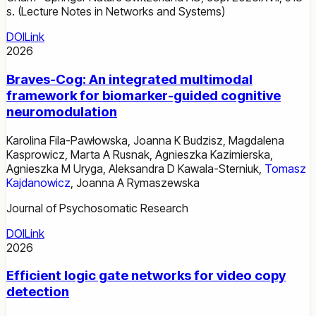
s. (Lecture Notes in Networks and Systems)
DOI
Link
2026
Braves-Cog: An integrated multimodal
framework for biomarker-guided cognitive
neuromodulation
Karolina Fila-Pawłowska
,
Joanna K Budzisz
,
Magdalena
Kasprowicz
,
Marta A Rusnak
,
Agnieszka Kazimierska
,
Agnieszka M Uryga
,
Aleksandra D Kawala-Sterniuk
,
Tomasz
Kajdanowicz
,
Joanna A Rymaszewska
Journal of Psychosomatic Research
DOI
Link
2026
Efficient logic gate networks for video copy
detection