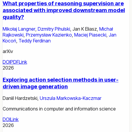
What properties of reasoning supervision are
associated with improved downstream model
quality?
Mikołaj Langner
,
Dzmitry Pihulski
,
Jan K Eliasz
,
Michał
Rajkowski
,
Przemysław Kazienko
,
Maciej Piasecki
,
Jan
Kocoń
,
Teddy Ferdinan
arXiv
DOI
PDF
Link
2026
Exploring action selection methods in user-
driven image generation
Daniil Hardzetski
,
Urszula Markowska-Kaczmar
Communications in computer and information science
DOI
Link
2026