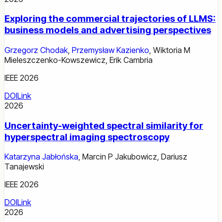
Exploring the commercial trajectories of LLMS:
business models and advertising perspectives
Grzegorz Chodak
,
Przemysław Kazienko
,
Wiktoria M
Mieleszczenko-Kowszewicz
,
Erik Cambria
IEEE 2026
DOI
Link
2026
Uncertainty-weighted spectral similarity for
hyperspectral imaging spectroscopy
Katarzyna Jabłońska
,
Marcin P Jakubowicz
,
Dariusz
Tanajewski
IEEE 2026
DOI
Link
2026