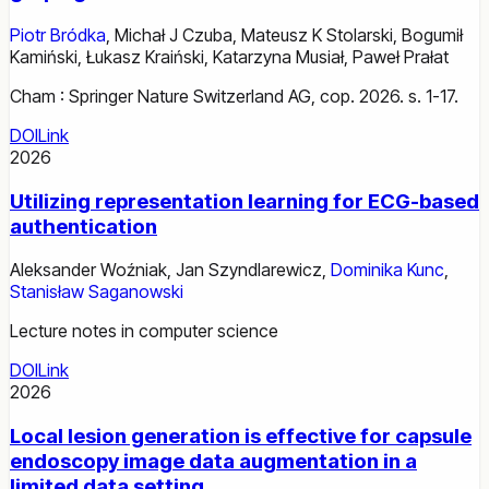
Piotr Bródka
,
Michał J Czuba
,
Mateusz K Stolarski
,
Bogumił
Kamiński
,
Łukasz Kraiński
,
Katarzyna Musiał
,
Paweł Prałat
Cham : Springer Nature Switzerland AG, cop. 2026. s. 1-17.
DOI
Link
2026
Utilizing representation learning for ECG-based
authentication
Aleksander Woźniak
,
Jan Szyndlarewicz
,
Dominika Kunc
,
Stanisław Saganowski
Lecture notes in computer science
DOI
Link
2026
Local lesion generation is effective for capsule
endoscopy image data augmentation in a
limited data setting