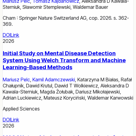
Mariusz Pelc
,
Tomasz Kajdanowicz
,
Aleksandra D Kawala-
Sterniuk
,
Sławomir Stemplewski
,
Waldemar Bauer
Cham : Springer Nature Switzerland AG, cop. 2026. s. 362-
369.
DOI
Link
2026
Initial Study on Mental Disease Detection
System Using Welch Transform and Machine
Learning-Based Methods
Mariusz Pelc
,
Kamil Adamczewski
,
Katarzyna M Białas
,
Rafał
Chałupnik
,
Dawid Krutul
,
Dawid T Wolkiewicz
,
Aleksandra D
Kawala-Sterniuk
,
Magda Żołubak
,
Dariusz Mikołajewski
,
Adrian Luckiewicz
,
Mateusz Koryciński
,
Waldemar Karwowski
Applied Sciences
DOI
Link
2026