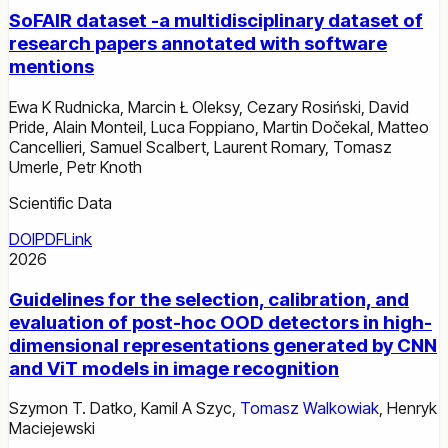
SoFAIR dataset -a multidisciplinary dataset of
research papers annotated with software
mentions
Ewa K Rudnicka
,
Marcin Ł Oleksy
,
Cezary Rosiński
,
David
Pride
,
Alain Monteil
,
Luca Foppiano
,
Martin Dočekal
,
Matteo
Cancellieri
,
Samuel Scalbert
,
Laurent Romary
,
Tomasz
Umerle
,
Petr Knoth
Scientific Data
DOI
PDF
Link
2026
Guidelines for the selection, calibration, and
evaluation of post-hoc OOD detectors in high-
dimensional representations generated by CNN
and ViT models in image recognition
Szymon T. Datko
,
Kamil A Szyc
,
Tomasz Walkowiak
,
Henryk
Maciejewski