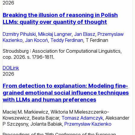
2026
Breaking the illusion of reasoning in Polish
LLMs: quality over quantity of thought
Dzmitry Pihulski
,
Mikołaj Langner
,
Jan Eliasz
,
Przemyslaw
Kazienko
,
Jan Kocoń
,
Teddy Ferdinan
,
T Ferdinan
Stroudsburg : Association for Computational Linguistics,
cop. 2026. s. 1796-1811.
DOI
Link
2026
From detection to explanation: Modeling fine-
grained emotional social influence techniques
with LLMs and human preferences
Maciej M. Markiewicz
,
Wiktoria M Mieleszczenko-
Kowszewicz
,
Beata Bajcar
,
Tomasz Adamczyk
,
Aleksander
P Szczęsny
,
Jolanta Babiak
,
Przemysław Kazienko
Proceedings of the 19th Conference of the European