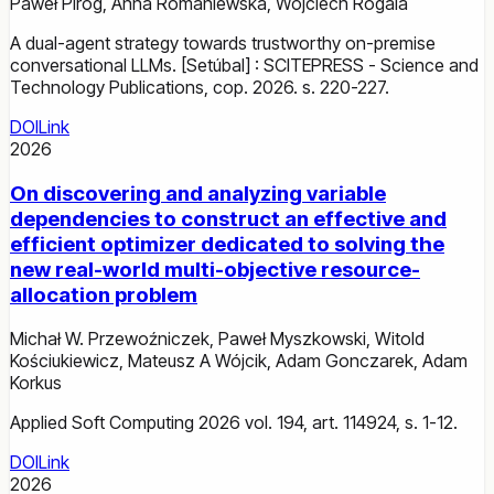
Paweł Piróg
,
Anna Romaniewska
,
Wojciech Rogala
A dual-agent strategy towards trustworthy on-premise
conversational LLMs. [Setúbal] : SCITEPRESS - Science and
Technology Publications, cop. 2026. s. 220-227.
DOI
Link
2026
On discovering and analyzing variable
dependencies to construct an effective and
efficient optimizer dedicated to solving the
new real-world multi-objective resource-
allocation problem
Michał W. Przewoźniczek
,
Paweł Myszkowski
,
Witold
Kościukiewicz
,
Mateusz A Wójcik
,
Adam Gonczarek
,
Adam
Korkus
Applied Soft Computing 2026 vol. 194, art. 114924, s. 1-12.
DOI
Link
2026