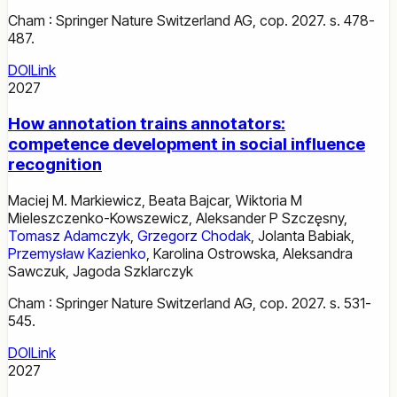
Cham : Springer Nature Switzerland AG, cop. 2027. s. 478-
487.
DOI
Link
2027
How annotation trains annotators:
competence development in social influence
recognition
Maciej M. Markiewicz
,
Beata Bajcar
,
Wiktoria M
Mieleszczenko-Kowszewicz
,
Aleksander P Szczęsny
,
Tomasz Adamczyk
,
Grzegorz Chodak
,
Jolanta Babiak
,
Przemysław Kazienko
,
Karolina Ostrowska
,
Aleksandra
Sawczuk
,
Jagoda Szklarczyk
Cham : Springer Nature Switzerland AG, cop. 2027. s. 531-
545.
DOI
Link
2027