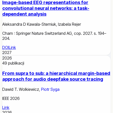
Image-based EEG representations for
convolutional neural networks: a task-
dependent analysis
Aleksandra D Kawala-Sterniuk
,
Izabela Rejer
Cham : Springer Nature Switzerland AG, cop. 2027. s. 194–
204.
DOI
Link
2027
2026
49
publikacji
From supra to sub: a hierarchical margin-based
approach for audio deepfake source tracing
Dawid T. Wolkiewicz
,
Piotr Syga
IEEE 2026
Link
2026