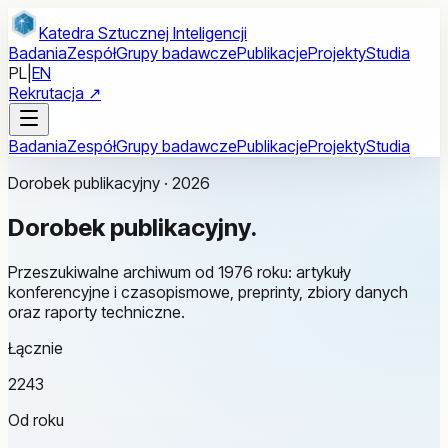
Przejdź do treści głównej
Katedra Sztucznej Inteligencji
Badania
Zespół
Grupy badawcze
Publikacje
Projekty
Studia
PL
|
EN
Rekrutacja ↗
Badania
Zespół
Grupy badawcze
Publikacje
Projekty
Studia
Dorobek publikacyjny · 2026
Dorobek
publikacyjny.
Przeszukiwalne archiwum od 1976 roku: artykuły
konferencyjne i czasopismowe, preprinty, zbiory danych
oraz raporty techniczne.
Łącznie
2243
Od roku