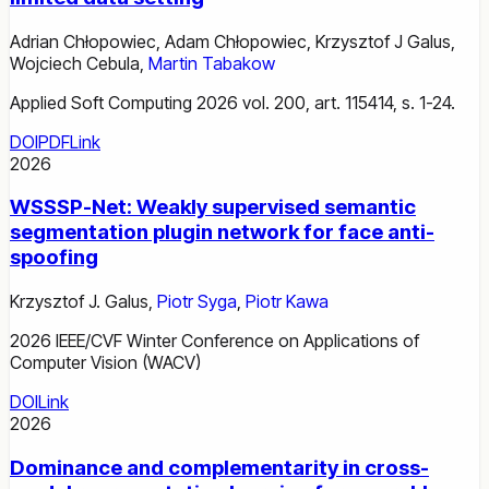
Adrian Chłopowiec
,
Adam Chłopowiec
,
Krzysztof J Galus
,
Wojciech Cebula
,
Martin Tabakow
Applied Soft Computing 2026 vol. 200, art. 115414, s. 1-24.
DOI
PDF
Link
2026
WSSSP-Net: Weakly supervised semantic
segmentation plugin network for face anti-
spoofing
Krzysztof J. Galus
,
Piotr Syga
,
Piotr Kawa
2026 IEEE/CVF Winter Conference on Applications of
Computer Vision (WACV)
DOI
Link
2026
Dominance and complementarity in cross-