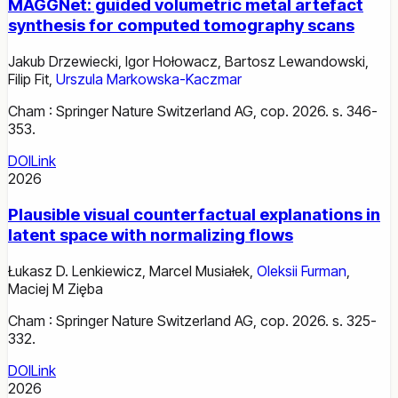
MAGGNet: guided volumetric metal artefact
synthesis for computed tomography scans
Jakub Drzewiecki
,
Igor Hołowacz
,
Bartosz Lewandowski
,
Filip Fit
,
Urszula Markowska-Kaczmar
Cham : Springer Nature Switzerland AG, cop. 2026. s. 346-
353.
DOI
Link
2026
Plausible visual counterfactual explanations in
latent space with normalizing flows
Łukasz D. Lenkiewicz
,
Marcel Musiałek
,
Oleksii Furman
,
Maciej M Zięba
Cham : Springer Nature Switzerland AG, cop. 2026. s. 325-
332.
DOI
Link
2026