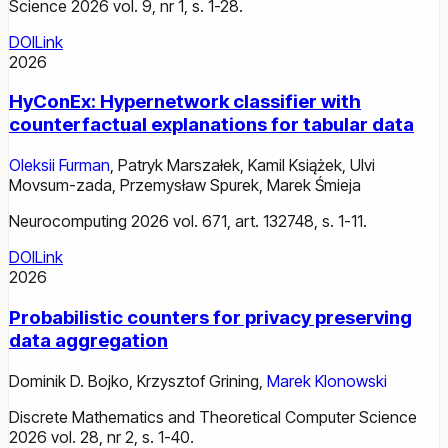
Science 2026 vol. 9, nr 1, s. 1-28.
DOI
Link
2026
HyConEx: Hypernetwork classifier with
counterfactual explanations for tabular data
Oleksii Furman
,
Patryk Marszałek
,
Kamil Książek
,
Ulvi
Movsum-zada
,
Przemysław Spurek
,
Marek Śmieja
Neurocomputing 2026 vol. 671, art. 132748, s. 1-11.
DOI
Link
2026
Probabilistic counters for privacy preserving
data aggregation
Dominik D. Bojko
,
Krzysztof Grining
,
Marek Klonowski
Discrete Mathematics and Theoretical Computer Science
2026 vol. 28, nr 2, s. 1-40.