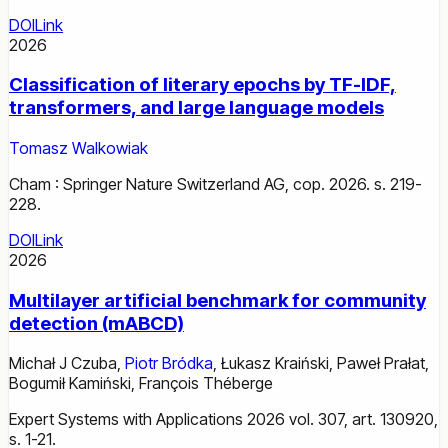
DOI
Link
2026
Classification of literary epochs by TF-IDF,
transformers, and large language models
Tomasz Walkowiak
Cham : Springer Nature Switzerland AG, cop. 2026. s. 219-
228.
DOI
Link
2026
Multilayer artificial benchmark for community
detection (mABCD)
Michał J Czuba
,
Piotr Bródka
,
Łukasz Kraiński
,
Paweł Prałat
,
Bogumił Kamiński
,
François Théberge
Expert Systems with Applications 2026 vol. 307, art. 130920,
s. 1-21.