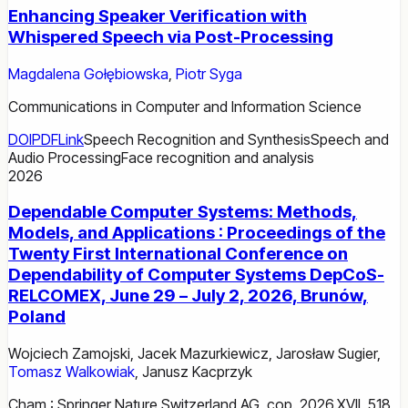
Enhancing Speaker Verification with
Whispered Speech via Post-Processing
Magdalena Gołębiowska
,
Piotr Syga
Communications in Computer and Information Science
DOI
PDF
Link
Speech Recognition and Synthesis
Speech and
Audio Processing
Face recognition and analysis
2026
Dependable Computer Systems: Methods,
Models, and Applications : Proceedings of the
Twenty First International Conference on
Dependability of Computer Systems DepCoS-
RELCOMEX, June 29 – July 2, 2026, Brunów,
Poland
Wojciech Zamojski
,
Jacek Mazurkiewicz
,
Jarosław Sugier
,
Tomasz Walkowiak
,
Janusz Kacprzyk
Cham : Springer Nature Switzerland AG, cop. 2026.XVII, 518