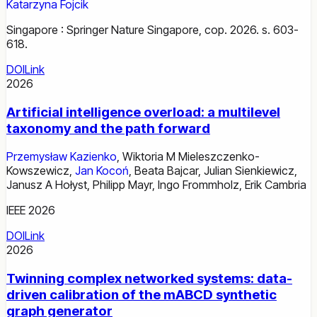
Katarzyna Fojcik
Singapore : Springer Nature Singapore, cop. 2026. s. 603-
618.
DOI
Link
2026
Artificial intelligence overload: a multilevel
taxonomy and the path forward
Przemysław Kazienko
,
Wiktoria M Mieleszczenko-
Kowszewicz
,
Jan Kocoń
,
Beata Bajcar
,
Julian Sienkiewicz
,
Janusz A Hołyst
,
Philipp Mayr
,
Ingo Frommholz
,
Erik Cambria
IEEE 2026
DOI
Link
2026
Twinning complex networked systems: data-
driven calibration of the mABCD synthetic
graph generator