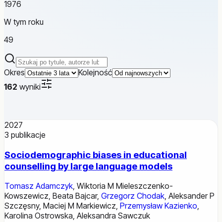
1976
W tym roku
49
Szukaj publikacji
Okres
Kolejność
162
wyniki
2027
3
publikacje
Sociodemographic biases in educational
counselling by large language models
Tomasz Adamczyk
,
Wiktoria M Mieleszczenko-
Kowszewicz
,
Beata Bajcar
,
Grzegorz Chodak
,
Aleksander P
Szczęsny
,
Maciej M Markiewicz
,
Przemysław Kazienko
,
Karolina Ostrowska
,
Aleksandra Sawczuk