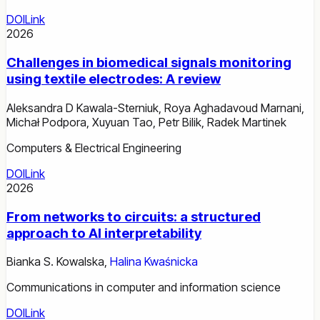
DOI
Link
2026
Challenges in biomedical signals monitoring
using textile electrodes: A review
Aleksandra D Kawala-Sterniuk
,
Roya Aghadavoud Marnani
,
Michał Podpora
,
Xuyuan Tao
,
Petr Bilik
,
Radek Martinek
Computers & Electrical Engineering
DOI
Link
2026
From networks to circuits: a structured
approach to AI interpretability
Bianka S. Kowalska
,
Halina Kwaśnicka
Communications in computer and information science
DOI
Link