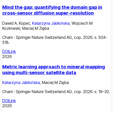
Mind the gap: quantifying the domain gap in
cross-sensor diffusion super-resolution
Dawid A. Kopeć
,
Katarzyna Jabłońska
,
Wojciech M
Kozłowski
,
Maciej M Zięba
Cham : Springer Nature Switzerland AG, cop. 2026. s. 504-
518.
DOI
Link
2026
Metric learning approach to mineral mapping
using multi-sensor satellite data
Katarzyna Jabłońska
,
Maciej M Zięba
Cham : Springer Nature Switzerland AG, cop. 2026. s. 19–32.
DOI
Link
2026