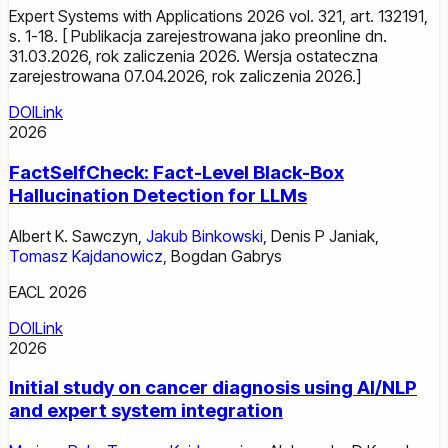
Expert Systems with Applications 2026 vol. 321, art. 132191,
s. 1-18. [ Publikacja zarejestrowana jako preonline dn.
31.03.2026, rok zaliczenia 2026. Wersja ostateczna
zarejestrowana 07.04.2026, rok zaliczenia 2026.]
DOI
Link
2026
FactSelfCheck: Fact-Level Black-Box
Hallucination Detection for LLMs
Albert K. Sawczyn
,
Jakub Binkowski
,
Denis P Janiak
,
Tomasz Kajdanowicz
,
Bogdan Gabrys
EACL 2026
DOI
Link
2026
Initial study on cancer diagnosis using AI/NLP
and expert system integration