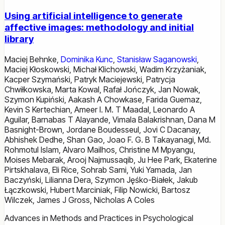
Using artificial intelligence to generate
affective images: methodology and initial
library
Maciej Behnke
,
Dominika Kunc
,
Stanisław Saganowski
,
Maciej Kłoskowski
,
Michał Klichowski
,
Wadim Krzyżaniak
,
Kacper Szymański
,
Patryk Maciejewski
,
Patrycja
Chwiłkowska
,
Marta Kowal
,
Rafał Jończyk
,
Jan Nowak
,
Szymon Kupiński
,
Aakash A Chowkase
,
Farida Guemaz
,
Kevin S Kertechian
,
Ameer I. M. T Maadal
,
Leonardo A
Aguilar
,
Barnabas T Alayande
,
Vimala Balakrishnan
,
Dana M
Basnight-Brown
,
Jordane Boudesseul
,
Jovi C Dacanay
,
Abhishek Dedhe
,
Shan Gao
,
Joao F. G. B Takayanagi
,
Md.
Rohmotul Islam
,
Alvaro Mailhos
,
Christine M Mpyangu
,
Moises Mebarak
,
Arooj Najmussaqib
,
Ju Hee Park
,
Ekaterine
Pirtskhalava
,
Eli Rice
,
Sohrab Sami
,
Yuki Yamada
,
Jan
Baczyński
,
Lilianna Dera
,
Szymon Jęśko-Białek
,
Jakub
Łączkowski
,
Hubert Marciniak
,
Filip Nowicki
,
Bartosz
Wilczek
,
James J Gross
,
Nicholas A Coles
Advances in Methods and Practices in Psychological