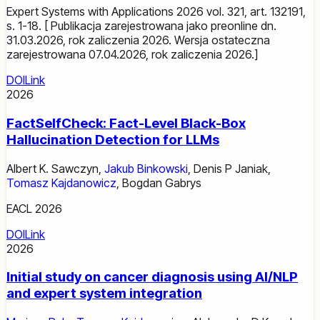
Expert Systems with Applications 2026 vol. 321, art. 132191,
s. 1-18. [ Publikacja zarejestrowana jako preonline dn.
31.03.2026, rok zaliczenia 2026. Wersja ostateczna
zarejestrowana 07.04.2026, rok zaliczenia 2026.]
DOI
Link
2026
FactSelfCheck: Fact-Level Black-Box
Hallucination Detection for LLMs
Albert K. Sawczyn
,
Jakub Binkowski
,
Denis P Janiak
,
Tomasz Kajdanowicz
,
Bogdan Gabrys
EACL 2026
DOI
Link
2026
Initial study on cancer diagnosis using AI/NLP
and expert system integration