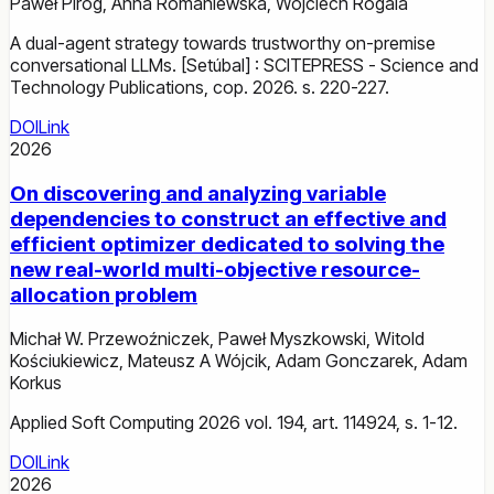
Paweł Piróg
,
Anna Romaniewska
,
Wojciech Rogala
A dual-agent strategy towards trustworthy on-premise
conversational LLMs. [Setúbal] : SCITEPRESS - Science and
Technology Publications, cop. 2026. s. 220-227.
DOI
Link
2026
On discovering and analyzing variable
dependencies to construct an effective and
efficient optimizer dedicated to solving the
new real-world multi-objective resource-
allocation problem
Michał W. Przewoźniczek
,
Paweł Myszkowski
,
Witold
Kościukiewicz
,
Mateusz A Wójcik
,
Adam Gonczarek
,
Adam
Korkus
Applied Soft Computing 2026 vol. 194, art. 114924, s. 1-12.
DOI
Link
2026