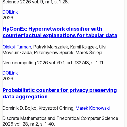
Science 2026 vol. 9, nr 1, s. 1-28.
DOI
Link
2026
HyConEx: Hypernetwork classifier with
counterfactual explanations for tabular data
Oleksii Furman
,
Patryk Marszałek
,
Kamil Książek
,
Ulvi
Movsum-zada
,
Przemysław Spurek
,
Marek Śmieja
Neurocomputing 2026 vol. 671, art. 132748, s. 1-11.
DOI
Link
2026
Probabilistic counters for privacy preserving
data aggregation
Dominik D. Bojko
,
Krzysztof Grining
,
Marek Klonowski
Discrete Mathematics and Theoretical Computer Science
2026 vol. 28, nr 2, s. 1-40.