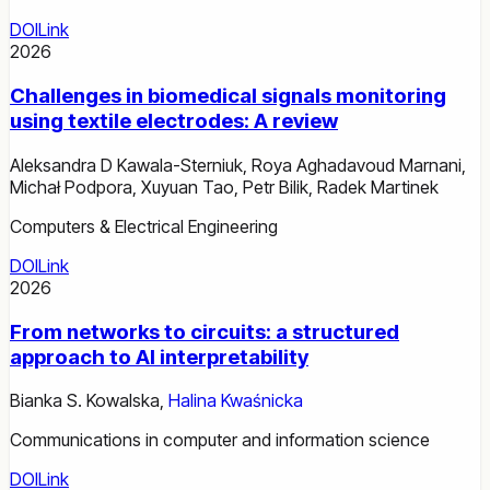
DOI
Link
2026
Challenges in biomedical signals monitoring
using textile electrodes: A review
Aleksandra D Kawala-Sterniuk
,
Roya Aghadavoud Marnani
,
Michał Podpora
,
Xuyuan Tao
,
Petr Bilik
,
Radek Martinek
Computers & Electrical Engineering
DOI
Link
2026
From networks to circuits: a structured
approach to AI interpretability
Bianka S. Kowalska
,
Halina Kwaśnicka
Communications in computer and information science
DOI
Link