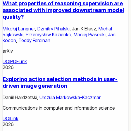
What properties of reasoning supervision are
associated with improved downstream model
quality?
Mikołaj Langner
,
Dzmitry Pihulski
,
Jan K Eliasz
,
Michał
Rajkowski
,
Przemysław Kazienko
,
Maciej Piasecki
,
Jan
Kocoń
,
Teddy Ferdinan
arXiv
DOI
PDF
Link
2026
Exploring action selection methods in user-
driven image generation
Daniil Hardzetski
,
Urszula Markowska-Kaczmar
Communications in computer and information science
DOI
Link
2026