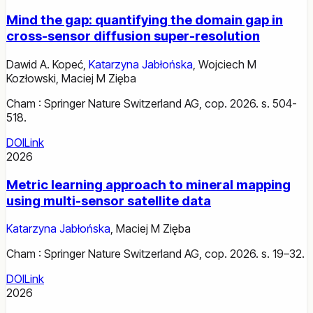
Mind the gap: quantifying the domain gap in
cross-sensor diffusion super-resolution
Dawid A. Kopeć
,
Katarzyna Jabłońska
,
Wojciech M
Kozłowski
,
Maciej M Zięba
Cham : Springer Nature Switzerland AG, cop. 2026. s. 504-
518.
DOI
Link
2026
Metric learning approach to mineral mapping
using multi-sensor satellite data
Katarzyna Jabłońska
,
Maciej M Zięba
Cham : Springer Nature Switzerland AG, cop. 2026. s. 19–32.
DOI
Link
2026