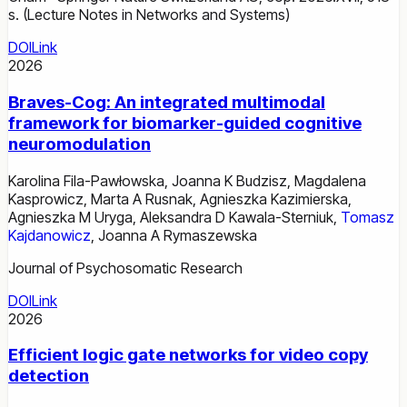
s. (Lecture Notes in Networks and Systems)
DOI
Link
2026
Braves-Cog: An integrated multimodal
framework for biomarker-guided cognitive
neuromodulation
Karolina Fila-Pawłowska
,
Joanna K Budzisz
,
Magdalena
Kasprowicz
,
Marta A Rusnak
,
Agnieszka Kazimierska
,
Agnieszka M Uryga
,
Aleksandra D Kawala-Sterniuk
,
Tomasz
Kajdanowicz
,
Joanna A Rymaszewska
Journal of Psychosomatic Research
DOI
Link
2026
Efficient logic gate networks for video copy
detection