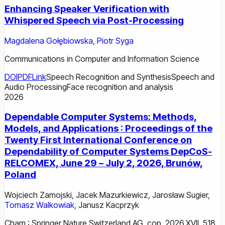
Enhancing Speaker Verification with
Whispered Speech via Post-Processing
Magdalena Gołębiowska
,
Piotr Syga
Communications in Computer and Information Science
DOI
PDF
Link
Speech Recognition and Synthesis
Speech and
Audio Processing
Face recognition and analysis
2026
Dependable Computer Systems: Methods,
Models, and Applications : Proceedings of the
Twenty First International Conference on
Dependability of Computer Systems DepCoS-
RELCOMEX, June 29 – July 2, 2026, Brunów,
Poland
Wojciech Zamojski
,
Jacek Mazurkiewicz
,
Jarosław Sugier
,
Tomasz Walkowiak
,
Janusz Kacprzyk
Cham : Springer Nature Switzerland AG, cop. 2026.XVII, 518