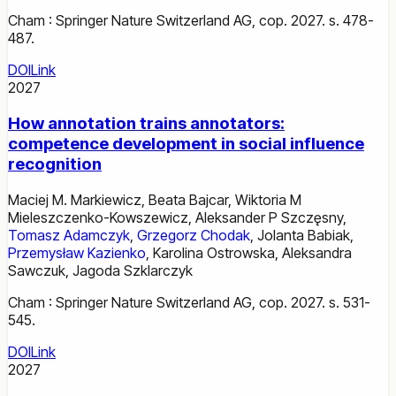
Cham : Springer Nature Switzerland AG, cop. 2027. s. 478-
487.
DOI
Link
2027
How annotation trains annotators:
competence development in social influence
recognition
Maciej M. Markiewicz
,
Beata Bajcar
,
Wiktoria M
Mieleszczenko-Kowszewicz
,
Aleksander P Szczęsny
,
Tomasz Adamczyk
,
Grzegorz Chodak
,
Jolanta Babiak
,
Przemysław Kazienko
,
Karolina Ostrowska
,
Aleksandra
Sawczuk
,
Jagoda Szklarczyk
Cham : Springer Nature Switzerland AG, cop. 2027. s. 531-
545.
DOI
Link
2027