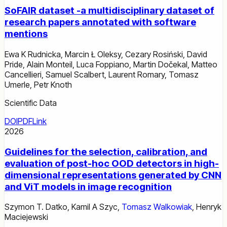
SoFAIR dataset -a multidisciplinary dataset of
research papers annotated with software
mentions
Ewa K Rudnicka
,
Marcin Ł Oleksy
,
Cezary Rosiński
,
David
Pride
,
Alain Monteil
,
Luca Foppiano
,
Martin Dočekal
,
Matteo
Cancellieri
,
Samuel Scalbert
,
Laurent Romary
,
Tomasz
Umerle
,
Petr Knoth
Scientific Data
DOI
PDF
Link
2026
Guidelines for the selection, calibration, and
evaluation of post-hoc OOD detectors in high-
dimensional representations generated by CNN
and ViT models in image recognition
Szymon T. Datko
,
Kamil A Szyc
,
Tomasz Walkowiak
,
Henryk
Maciejewski