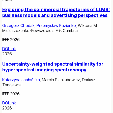
Exploring the commercial trajectories of LLMS:
business models and advertising perspectives
Grzegorz Chodak
,
Przemysław Kazienko
,
Wiktoria M
Mieleszczenko-Kowszewicz
,
Erik Cambria
IEEE 2026
DOI
Link
2026
Uncertainty-weighted spectral similarity for
hyperspectral imaging spectroscopy
Katarzyna Jabłońska
,
Marcin P Jakubowicz
,
Dariusz
Tanajewski
IEEE 2026
DOI
Link
2026