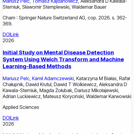
Mariusz Pelc
,
Tomasz Kajdanowicz
,
Aleksandra D Kawala-
Sterniuk
,
Sławomir Stemplewski
,
Waldemar Bauer
Cham : Springer Nature Switzerland AG, cop. 2026. s. 362-
369.
DOI
Link
2026
Initial Study on Mental Disease Detection
System Using Welch Transform and Machine
Learning-Based Methods
Mariusz Pelc
,
Kamil Adamczewski
,
Katarzyna M Białas
,
Rafał
Chałupnik
,
Dawid Krutul
,
Dawid T Wolkiewicz
,
Aleksandra D
Kawala-Sterniuk
,
Magda Żołubak
,
Dariusz Mikołajewski
,
Adrian Luckiewicz
,
Mateusz Koryciński
,
Waldemar Karwowski
Applied Sciences
DOI
Link
2026