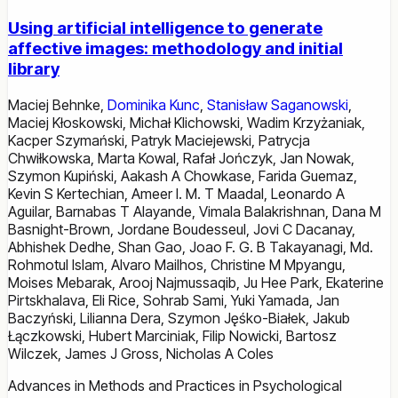
Using artificial intelligence to generate
affective images: methodology and initial
library
Maciej Behnke
,
Dominika Kunc
,
Stanisław Saganowski
,
Maciej Kłoskowski
,
Michał Klichowski
,
Wadim Krzyżaniak
,
Kacper Szymański
,
Patryk Maciejewski
,
Patrycja
Chwiłkowska
,
Marta Kowal
,
Rafał Jończyk
,
Jan Nowak
,
Szymon Kupiński
,
Aakash A Chowkase
,
Farida Guemaz
,
Kevin S Kertechian
,
Ameer I. M. T Maadal
,
Leonardo A
Aguilar
,
Barnabas T Alayande
,
Vimala Balakrishnan
,
Dana M
Basnight-Brown
,
Jordane Boudesseul
,
Jovi C Dacanay
,
Abhishek Dedhe
,
Shan Gao
,
Joao F. G. B Takayanagi
,
Md.
Rohmotul Islam
,
Alvaro Mailhos
,
Christine M Mpyangu
,
Moises Mebarak
,
Arooj Najmussaqib
,
Ju Hee Park
,
Ekaterine
Pirtskhalava
,
Eli Rice
,
Sohrab Sami
,
Yuki Yamada
,
Jan
Baczyński
,
Lilianna Dera
,
Szymon Jęśko-Białek
,
Jakub
Łączkowski
,
Hubert Marciniak
,
Filip Nowicki
,
Bartosz
Wilczek
,
James J Gross
,
Nicholas A Coles
Advances in Methods and Practices in Psychological