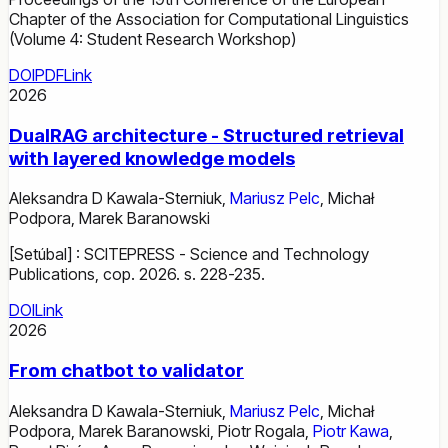
Chapter of the Association for Computational Linguistics
(Volume 4: Student Research Workshop)
DOI
PDF
Link
2026
DualRAG architecture - Structured retrieval
with layered knowledge models
Aleksandra D Kawala-Sterniuk
,
Mariusz Pelc
,
Michał
Podpora
,
Marek Baranowski
[Setúbal] : SCITEPRESS - Science and Technology
Publications, cop. 2026. s. 228-235.
DOI
Link
2026
From chatbot to validator
Aleksandra D Kawala-Sterniuk
,
Mariusz Pelc
,
Michał
Podpora
,
Marek Baranowski
,
Piotr Rogala
,
Piotr Kawa
,