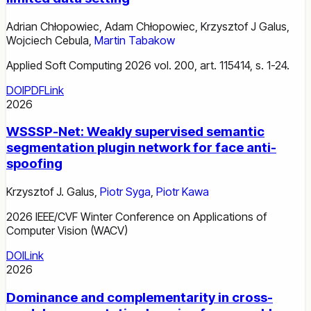
Adrian Chłopowiec
,
Adam Chłopowiec
,
Krzysztof J Galus
,
Wojciech Cebula
,
Martin Tabakow
Applied Soft Computing 2026 vol. 200, art. 115414, s. 1-24.
DOI
PDF
Link
2026
WSSSP-Net: Weakly supervised semantic
segmentation plugin network for face anti-
spoofing
Krzysztof J. Galus
,
Piotr Syga
,
Piotr Kawa
2026 IEEE/CVF Winter Conference on Applications of
Computer Vision (WACV)
DOI
Link
2026
Dominance and complementarity in cross-