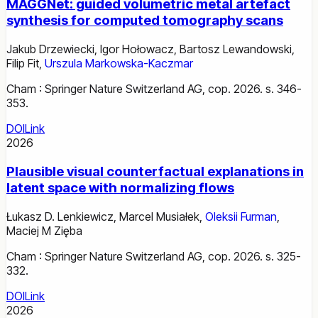
MAGGNet: guided volumetric metal artefact
synthesis for computed tomography scans
Jakub Drzewiecki
,
Igor Hołowacz
,
Bartosz Lewandowski
,
Filip Fit
,
Urszula Markowska-Kaczmar
Cham : Springer Nature Switzerland AG, cop. 2026. s. 346-
353.
DOI
Link
2026
Plausible visual counterfactual explanations in
latent space with normalizing flows
Łukasz D. Lenkiewicz
,
Marcel Musiałek
,
Oleksii Furman
,
Maciej M Zięba
Cham : Springer Nature Switzerland AG, cop. 2026. s. 325-
332.
DOI
Link
2026