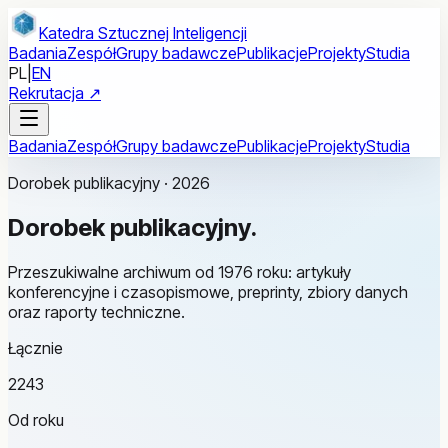
Przejdź do treści głównej
Katedra Sztucznej Inteligencji
Badania
Zespół
Grupy badawcze
Publikacje
Projekty
Studia
PL
|
EN
Rekrutacja ↗
Badania
Zespół
Grupy badawcze
Publikacje
Projekty
Studia
Dorobek publikacyjny · 2026
Dorobek
publikacyjny.
Przeszukiwalne archiwum od 1976 roku: artykuły
konferencyjne i czasopismowe, preprinty, zbiory danych
oraz raporty techniczne.
Łącznie
2243
Od roku