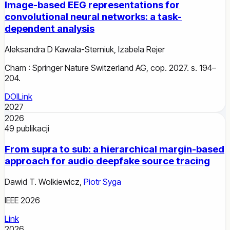
Image-based EEG representations for
convolutional neural networks: a task-
dependent analysis
Aleksandra D Kawala-Sterniuk
,
Izabela Rejer
Cham : Springer Nature Switzerland AG, cop. 2027. s. 194–
204.
DOI
Link
2027
2026
49
publikacji
From supra to sub: a hierarchical margin-based
approach for audio deepfake source tracing
Dawid T. Wolkiewicz
,
Piotr Syga
IEEE 2026
Link
2026