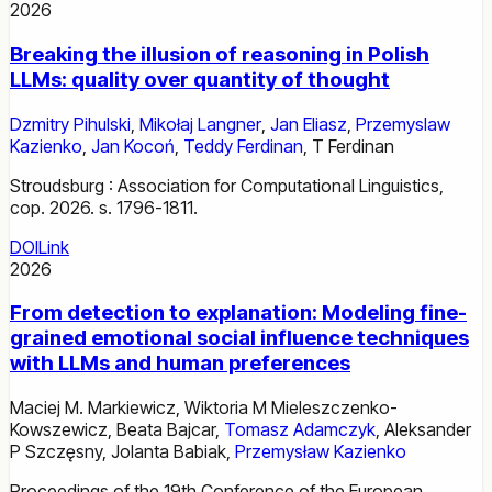
2026
Breaking the illusion of reasoning in Polish
LLMs: quality over quantity of thought
Dzmitry Pihulski
,
Mikołaj Langner
,
Jan Eliasz
,
Przemyslaw
Kazienko
,
Jan Kocoń
,
Teddy Ferdinan
,
T Ferdinan
Stroudsburg : Association for Computational Linguistics,
cop. 2026. s. 1796-1811.
DOI
Link
2026
From detection to explanation: Modeling fine-
grained emotional social influence techniques
with LLMs and human preferences
Maciej M. Markiewicz
,
Wiktoria M Mieleszczenko-
Kowszewicz
,
Beata Bajcar
,
Tomasz Adamczyk
,
Aleksander
P Szczęsny
,
Jolanta Babiak
,
Przemysław Kazienko
Proceedings of the 19th Conference of the European