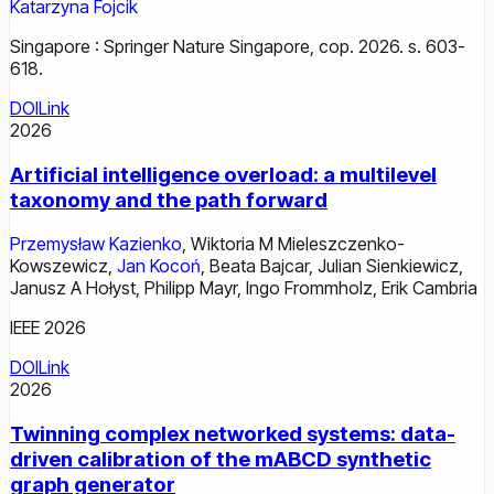
Katarzyna Fojcik
Singapore : Springer Nature Singapore, cop. 2026. s. 603-
618.
DOI
Link
2026
Artificial intelligence overload: a multilevel
taxonomy and the path forward
Przemysław Kazienko
,
Wiktoria M Mieleszczenko-
Kowszewicz
,
Jan Kocoń
,
Beata Bajcar
,
Julian Sienkiewicz
,
Janusz A Hołyst
,
Philipp Mayr
,
Ingo Frommholz
,
Erik Cambria
IEEE 2026
DOI
Link
2026
Twinning complex networked systems: data-
driven calibration of the mABCD synthetic
graph generator