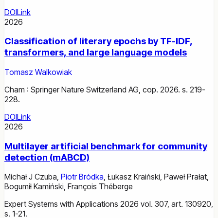
DOI
Link
2026
Classification of literary epochs by TF-IDF,
transformers, and large language models
Tomasz Walkowiak
Cham : Springer Nature Switzerland AG, cop. 2026. s. 219-
228.
DOI
Link
2026
Multilayer artificial benchmark for community
detection (mABCD)
Michał J Czuba
,
Piotr Bródka
,
Łukasz Kraiński
,
Paweł Prałat
,
Bogumił Kamiński
,
François Théberge
Expert Systems with Applications 2026 vol. 307, art. 130920,
s. 1-21.