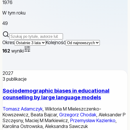
1976
W tym roku
49
Szukaj publikacji
Okres
Kolejność
162
wyniki
2027
3
publikacje
Sociodemographic biases in educational
counselling by large language models
Tomasz Adamczyk
,
Wiktoria M Mieleszczenko-
Kowszewicz
,
Beata Bajcar
,
Grzegorz Chodak
,
Aleksander P
Szczęsny
,
Maciej M Markiewicz
,
Przemysław Kazienko
,
Karolina Ostrowska
,
Aleksandra Sawczuk