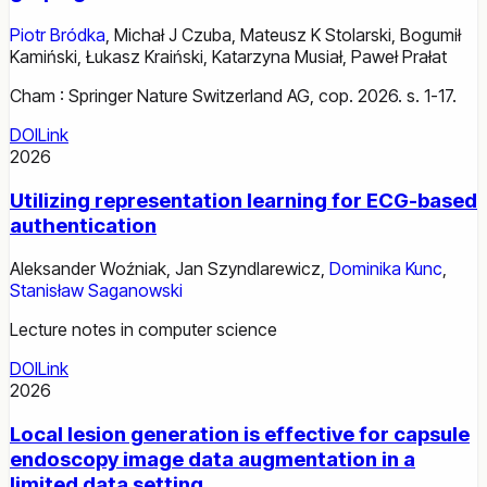
Piotr Bródka
,
Michał J Czuba
,
Mateusz K Stolarski
,
Bogumił
Kamiński
,
Łukasz Kraiński
,
Katarzyna Musiał
,
Paweł Prałat
Cham : Springer Nature Switzerland AG, cop. 2026. s. 1-17.
DOI
Link
2026
Utilizing representation learning for ECG-based
authentication
Aleksander Woźniak
,
Jan Szyndlarewicz
,
Dominika Kunc
,
Stanisław Saganowski
Lecture notes in computer science
DOI
Link
2026
Local lesion generation is effective for capsule
endoscopy image data augmentation in a
limited data setting