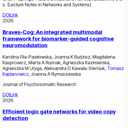
s. (Lecture Notes in Networks and Systems)
DOI
Link
2026
Braves-Cog: An integrated multimodal
framework for biomarker-guided cognitive
neuromodulation
Karolina Fila-Pawłowska
,
Joanna K Budzisz
,
Magdalena
Kasprowicz
,
Marta A Rusnak
,
Agnieszka Kazimierska
,
Agnieszka M Uryga
,
Aleksandra D Kawala-Sterniuk
,
Tomasz
Kajdanowicz
,
Joanna A Rymaszewska
Journal of Psychosomatic Research
DOI
Link
2026
Efficient logic gate networks for video copy
detection