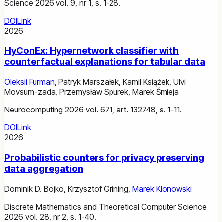
Science 2026 vol. 9, nr 1, s. 1-28.
DOI
Link
2026
HyConEx: Hypernetwork classifier with
counterfactual explanations for tabular data
Oleksii Furman
,
Patryk Marszałek
,
Kamil Książek
,
Ulvi
Movsum-zada
,
Przemysław Spurek
,
Marek Śmieja
Neurocomputing 2026 vol. 671, art. 132748, s. 1-11.
DOI
Link
2026
Probabilistic counters for privacy preserving
data aggregation
Dominik D. Bojko
,
Krzysztof Grining
,
Marek Klonowski
Discrete Mathematics and Theoretical Computer Science
2026 vol. 28, nr 2, s. 1-40.