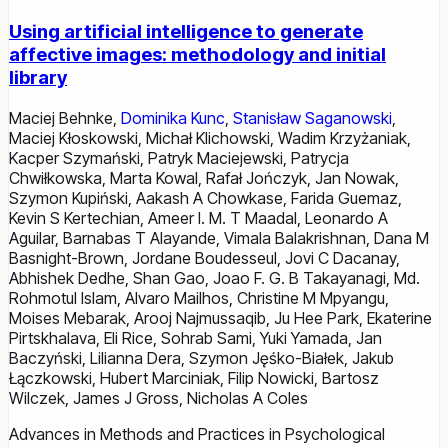
Using artificial intelligence to generate
affective images: methodology and initial
library
Maciej Behnke
,
Dominika Kunc
,
Stanisław Saganowski
,
Maciej Kłoskowski
,
Michał Klichowski
,
Wadim Krzyżaniak
,
Kacper Szymański
,
Patryk Maciejewski
,
Patrycja
Chwiłkowska
,
Marta Kowal
,
Rafał Jończyk
,
Jan Nowak
,
Szymon Kupiński
,
Aakash A Chowkase
,
Farida Guemaz
,
Kevin S Kertechian
,
Ameer I. M. T Maadal
,
Leonardo A
Aguilar
,
Barnabas T Alayande
,
Vimala Balakrishnan
,
Dana M
Basnight-Brown
,
Jordane Boudesseul
,
Jovi C Dacanay
,
Abhishek Dedhe
,
Shan Gao
,
Joao F. G. B Takayanagi
,
Md.
Rohmotul Islam
,
Alvaro Mailhos
,
Christine M Mpyangu
,
Moises Mebarak
,
Arooj Najmussaqib
,
Ju Hee Park
,
Ekaterine
Pirtskhalava
,
Eli Rice
,
Sohrab Sami
,
Yuki Yamada
,
Jan
Baczyński
,
Lilianna Dera
,
Szymon Jęśko-Białek
,
Jakub
Łączkowski
,
Hubert Marciniak
,
Filip Nowicki
,
Bartosz
Wilczek
,
James J Gross
,
Nicholas A Coles
Advances in Methods and Practices in Psychological