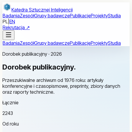
Przejdź do treści głównej
Katedra Sztucznej Inteligencji
Badania
Zespół
Grupy badawcze
Publikacje
Projekty
Studia
PL
|
EN
Rekrutacja ↗
Badania
Zespół
Grupy badawcze
Publikacje
Projekty
Studia
Dorobek publikacyjny · 2026
Dorobek
publikacyjny.
Przeszukiwalne archiwum od 1976 roku: artykuły
konferencyjne i czasopismowe, preprinty, zbiory danych
oraz raporty techniczne.
Łącznie
2243
Od roku