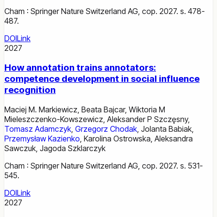
Cham : Springer Nature Switzerland AG, cop. 2027. s. 478-
487.
DOI
Link
2027
How annotation trains annotators:
competence development in social influence
recognition
Maciej M. Markiewicz
,
Beata Bajcar
,
Wiktoria M
Mieleszczenko-Kowszewicz
,
Aleksander P Szczęsny
,
Tomasz Adamczyk
,
Grzegorz Chodak
,
Jolanta Babiak
,
Przemysław Kazienko
,
Karolina Ostrowska
,
Aleksandra
Sawczuk
,
Jagoda Szklarczyk
Cham : Springer Nature Switzerland AG, cop. 2027. s. 531-
545.
DOI
Link
2027