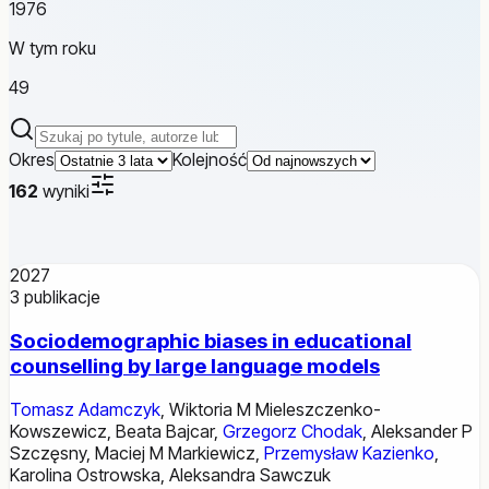
1976
W tym roku
49
Szukaj publikacji
Okres
Kolejność
162
wyniki
2027
3
publikacje
Sociodemographic biases in educational
counselling by large language models
Tomasz Adamczyk
,
Wiktoria M Mieleszczenko-
Kowszewicz
,
Beata Bajcar
,
Grzegorz Chodak
,
Aleksander P
Szczęsny
,
Maciej M Markiewicz
,
Przemysław Kazienko
,
Karolina Ostrowska
,
Aleksandra Sawczuk