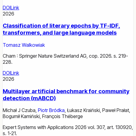
DOI
Link
2026
Classification of literary epochs by TF-IDF,
transformers, and large language models
Tomasz Walkowiak
Cham : Springer Nature Switzerland AG, cop. 2026. s. 219-
228.
DOI
Link
2026
Multilayer artificial benchmark for community
detection (mABCD)
Michał J Czuba
,
Piotr Bródka
,
Łukasz Kraiński
,
Paweł Prałat
,
Bogumił Kamiński
,
François Théberge
Expert Systems with Applications 2026 vol. 307, art. 130920,
s. 1-21.