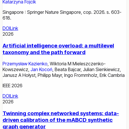
Katarzyna Fojcik
Singapore : Springer Nature Singapore, cop. 2026. s. 603-
618.
DOI
Link
2026
Artificial intelligence overload: a multilevel
taxonomy and the path forward
Przemysław Kazienko
,
Wiktoria M Mieleszczenko-
Kowszewicz
,
Jan Kocoń
,
Beata Bajcar
,
Julian Sienkiewicz
,
Janusz A Hołyst
,
Philipp Mayr
,
Ingo Frommholz
,
Erik Cambria
IEEE 2026
DOI
Link
2026
Twinning complex networked systems: data-
driven calibration of the mABCD synthetic
graph generator