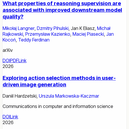
What properties of reasoning supervision are
associated with improved downstream model
quality?
Mikołaj Langner
,
Dzmitry Pihulski
,
Jan K Eliasz
,
Michał
Rajkowski
,
Przemysław Kazienko
,
Maciej Piasecki
,
Jan
Kocoń
,
Teddy Ferdinan
arXiv
DOI
PDF
Link
2026
Exploring action selection methods in user-
driven image generation
Daniil Hardzetski
,
Urszula Markowska-Kaczmar
Communications in computer and information science
DOI
Link
2026