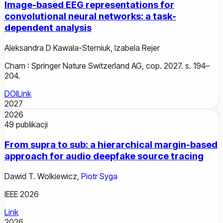
Image-based EEG representations for
convolutional neural networks: a task-
dependent analysis
Aleksandra D Kawala-Sterniuk
,
Izabela Rejer
Cham : Springer Nature Switzerland AG, cop. 2027. s. 194–
204.
DOI
Link
2027
2026
49
publikacji
From supra to sub: a hierarchical margin-based
approach for audio deepfake source tracing
Dawid T. Wolkiewicz
,
Piotr Syga
IEEE 2026
Link
2026