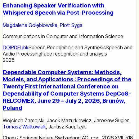
Enhancing Speaker Verification with
Whispered Speech via Post-Processing
Magdalena Gołębiowska
,
Piotr Syga
Communications in Computer and Information Science
DOI
PDF
Link
Speech Recognition and Synthesis
Speech and
Audio Processing
Face recognition and analysis
2026
Dependable Computer Systems: Methods,
Models, and Applications : Proceedings of the
Twenty First International Conference on
Dependability of Computer Systems DepCoS-
RELCOMEX, June 29 – July 2, 2026, Brunów,
Poland
Wojciech Zamojski
,
Jacek Mazurkiewicz
,
Jarosław Sugier
,
Tomasz Walkowiak
,
Janusz Kacprzyk
Cham : Springer Nature Switzerland AG, cop. 2026.XVII, 518