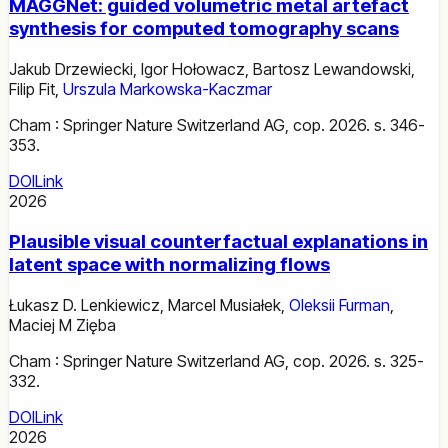
MAGGNet: guided volumetric metal artefact
synthesis for computed tomography scans
Jakub Drzewiecki
,
Igor Hołowacz
,
Bartosz Lewandowski
,
Filip Fit
,
Urszula Markowska-Kaczmar
Cham : Springer Nature Switzerland AG, cop. 2026. s. 346-
353.
DOI
Link
2026
Plausible visual counterfactual explanations in
latent space with normalizing flows
Łukasz D. Lenkiewicz
,
Marcel Musiałek
,
Oleksii Furman
,
Maciej M Zięba
Cham : Springer Nature Switzerland AG, cop. 2026. s. 325-
332.
DOI
Link
2026