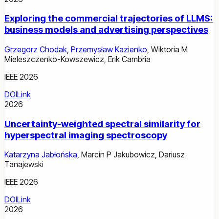
Exploring the commercial trajectories of LLMS:
business models and advertising perspectives
Grzegorz Chodak
,
Przemysław Kazienko
,
Wiktoria M
Mieleszczenko-Kowszewicz
,
Erik Cambria
IEEE 2026
DOI
Link
2026
Uncertainty-weighted spectral similarity for
hyperspectral imaging spectroscopy
Katarzyna Jabłońska
,
Marcin P Jakubowicz
,
Dariusz
Tanajewski
IEEE 2026
DOI
Link
2026