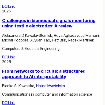
DOI
Link
2026
Challenges in biomedical signals monitoring
using textile electrodes: A review
Aleksandra D Kawala-Sterniuk
,
Roya Aghadavoud Marnani
,
Michał Podpora
,
Xuyuan Tao
,
Petr Bilik
,
Radek Martinek
Computers & Electrical Engineering
DOI
Link
2026
From networks to circuits: a structured
approach to AI interpretability
Bianka S. Kowalska
,
Halina Kwaśnicka
Communications in computer and information science
DOI
Link