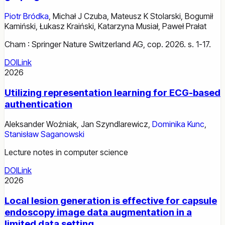
Piotr Bródka
,
Michał J Czuba
,
Mateusz K Stolarski
,
Bogumił
Kamiński
,
Łukasz Kraiński
,
Katarzyna Musiał
,
Paweł Prałat
Cham : Springer Nature Switzerland AG, cop. 2026. s. 1-17.
DOI
Link
2026
Utilizing representation learning for ECG-based
authentication
Aleksander Woźniak
,
Jan Szyndlarewicz
,
Dominika Kunc
,
Stanisław Saganowski
Lecture notes in computer science
DOI
Link
2026
Local lesion generation is effective for capsule
endoscopy image data augmentation in a
limited data setting