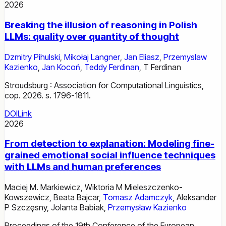
2026
Breaking the illusion of reasoning in Polish
LLMs: quality over quantity of thought
Dzmitry Pihulski
,
Mikołaj Langner
,
Jan Eliasz
,
Przemyslaw
Kazienko
,
Jan Kocoń
,
Teddy Ferdinan
,
T Ferdinan
Stroudsburg : Association for Computational Linguistics,
cop. 2026. s. 1796-1811.
DOI
Link
2026
From detection to explanation: Modeling fine-
grained emotional social influence techniques
with LLMs and human preferences
Maciej M. Markiewicz
,
Wiktoria M Mieleszczenko-
Kowszewicz
,
Beata Bajcar
,
Tomasz Adamczyk
,
Aleksander
P Szczęsny
,
Jolanta Babiak
,
Przemysław Kazienko
Proceedings of the 19th Conference of the European