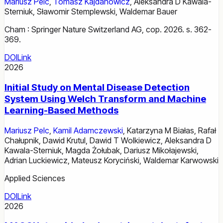
Mariusz Pelc
,
Tomasz Kajdanowicz
,
Aleksandra D Kawala-
Sterniuk
,
Sławomir Stemplewski
,
Waldemar Bauer
Cham : Springer Nature Switzerland AG, cop. 2026. s. 362-
369.
DOI
Link
2026
Initial Study on Mental Disease Detection
System Using Welch Transform and Machine
Learning-Based Methods
Mariusz Pelc
,
Kamil Adamczewski
,
Katarzyna M Białas
,
Rafał
Chałupnik
,
Dawid Krutul
,
Dawid T Wolkiewicz
,
Aleksandra D
Kawala-Sterniuk
,
Magda Żołubak
,
Dariusz Mikołajewski
,
Adrian Luckiewicz
,
Mateusz Koryciński
,
Waldemar Karwowski
Applied Sciences
DOI
Link
2026