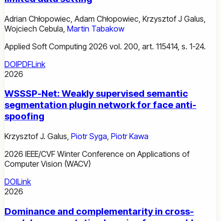
Adrian Chłopowiec
,
Adam Chłopowiec
,
Krzysztof J Galus
,
Wojciech Cebula
,
Martin Tabakow
Applied Soft Computing 2026 vol. 200, art. 115414, s. 1-24.
DOI
PDF
Link
2026
WSSSP-Net: Weakly supervised semantic
segmentation plugin network for face anti-
spoofing
Krzysztof J. Galus
,
Piotr Syga
,
Piotr Kawa
2026 IEEE/CVF Winter Conference on Applications of
Computer Vision (WACV)
DOI
Link
2026
Dominance and complementarity in cross-