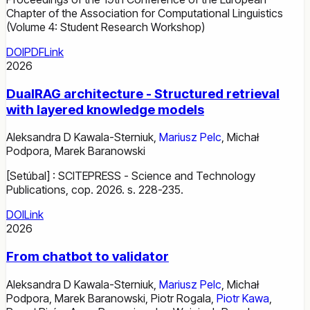
Chapter of the Association for Computational Linguistics
(Volume 4: Student Research Workshop)
DOI
PDF
Link
2026
DualRAG architecture - Structured retrieval
with layered knowledge models
Aleksandra D Kawala-Sterniuk
,
Mariusz Pelc
,
Michał
Podpora
,
Marek Baranowski
[Setúbal] : SCITEPRESS - Science and Technology
Publications, cop. 2026. s. 228-235.
DOI
Link
2026
From chatbot to validator
Aleksandra D Kawala-Sterniuk
,
Mariusz Pelc
,
Michał
Podpora
,
Marek Baranowski
,
Piotr Rogala
,
Piotr Kawa
,