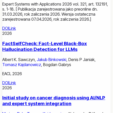
Expert Systems with Applications 2026 vol. 321, art. 132191,
s. 1-18. [ Publikacja zarejestrowana jako preonline dn.
31.03.2026, rok zaliczenia 2026. Wersja ostateczna
zarejestrowana 07.04.2026, rok zaliczenia 2026.]
DOI
Link
2026
FactSelfCheck: Fact-Level Black-Box
Hallucination Detection for LLMs
Albert K. Sawczyn
,
Jakub Binkowski
,
Denis P Janiak
,
Tomasz Kajdanowicz
,
Bogdan Gabrys
EACL 2026
DOI
Link
2026
Initial study on cancer diagnosis using AI/NLP
and expert system integration