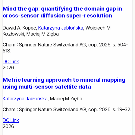
Mind the gap: quantifying the domain gap in
cross-sensor diffusion super-resolution
Dawid A. Kopeć
,
Katarzyna Jabłońska
,
Wojciech M
Kozłowski
,
Maciej M Zięba
Cham : Springer Nature Switzerland AG, cop. 2026. s. 504-
518.
DOI
Link
2026
Metric learning approach to mineral mapping
using multi-sensor satellite data
Katarzyna Jabłońska
,
Maciej M Zięba
Cham : Springer Nature Switzerland AG, cop. 2026. s. 19–32.
DOI
Link
2026