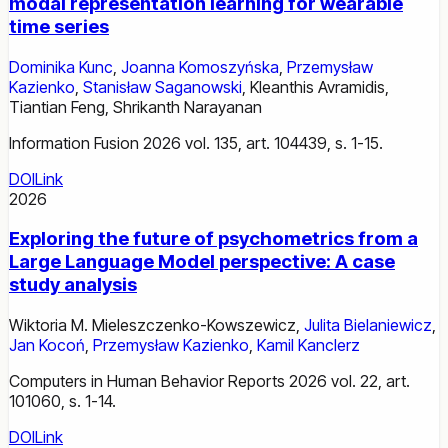
modal representation learning for wearable
time series
Dominika Kunc
,
Joanna Komoszyńska
,
Przemysław
Kazienko
,
Stanisław Saganowski
,
Kleanthis Avramidis
,
Tiantian Feng
,
Shrikanth Narayanan
Information Fusion 2026 vol. 135, art. 104439, s. 1-15.
DOI
Link
2026
Exploring the future of psychometrics from a
Large Language Model perspective: A case
study analysis
Wiktoria M. Mieleszczenko-Kowszewicz
,
Julita Bielaniewicz
,
Jan Kocoń
,
Przemysław Kazienko
,
Kamil Kanclerz
Computers in Human Behavior Reports 2026 vol. 22, art.
101060, s. 1-14.
DOI
Link