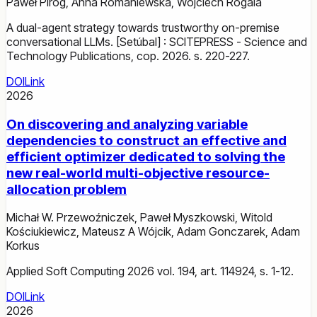
Paweł Piróg
,
Anna Romaniewska
,
Wojciech Rogala
A dual-agent strategy towards trustworthy on-premise
conversational LLMs. [Setúbal] : SCITEPRESS - Science and
Technology Publications, cop. 2026. s. 220-227.
DOI
Link
2026
On discovering and analyzing variable
dependencies to construct an effective and
efficient optimizer dedicated to solving the
new real-world multi-objective resource-
allocation problem
Michał W. Przewoźniczek
,
Paweł Myszkowski
,
Witold
Kościukiewicz
,
Mateusz A Wójcik
,
Adam Gonczarek
,
Adam
Korkus
Applied Soft Computing 2026 vol. 194, art. 114924, s. 1-12.
DOI
Link
2026