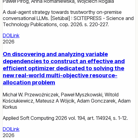
Paweł Piróg
,
Anna Romaniewska
,
Wojciech Rogala
A dual-agent strategy towards trustworthy on-premise
conversational LLMs. [Setúbal] : SCITEPRESS - Science and
Technology Publications, cop. 2026. s. 220-227.
DOI
Link
2026
On discovering and analyzing variable
dependencies to construct an effective and
efficient optimizer dedicated to solving the
new real-world multi-objective resource-
allocation problem
Michał W. Przewoźniczek
,
Paweł Myszkowski
,
Witold
Kościukiewicz
,
Mateusz A Wójcik
,
Adam Gonczarek
,
Adam
Korkus
Applied Soft Computing 2026 vol. 194, art. 114924, s. 1-12.
DOI
Link
2026