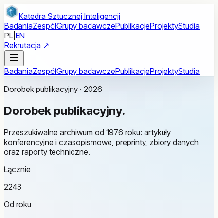
Przejdź do treści głównej
Katedra Sztucznej Inteligencji
Badania
Zespół
Grupy badawcze
Publikacje
Projekty
Studia
PL
|
EN
Rekrutacja ↗
Badania
Zespół
Grupy badawcze
Publikacje
Projekty
Studia
Dorobek publikacyjny · 2026
Dorobek
publikacyjny.
Przeszukiwalne archiwum od 1976 roku: artykuły
konferencyjne i czasopismowe, preprinty, zbiory danych
oraz raporty techniczne.
Łącznie
2243
Od roku