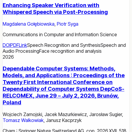
Enhancing Speaker Verification with
Whispered Speech via Post-Processing
Magdalena Gołębiowska
,
Piotr Syga
Communications in Computer and Information Science
DOI
PDF
Link
Speech Recognition and Synthesis
Speech and
Audio Processing
Face recognition and analysis
2026
Dependable Computer Systems: Methods,
Models, and Applications : Proceedings of the
Twenty First International Conference on
Dependability of Computer Systems DepCoS-
RELCOMEX, June 29 – July 2, 2026, Brunów,
Poland
Wojciech Zamojski
,
Jacek Mazurkiewicz
,
Jarosław Sugier
,
Tomasz Walkowiak
,
Janusz Kacprzyk
Cham : Springer Nature Switzerland AG, cop. 2026.XVII, 518