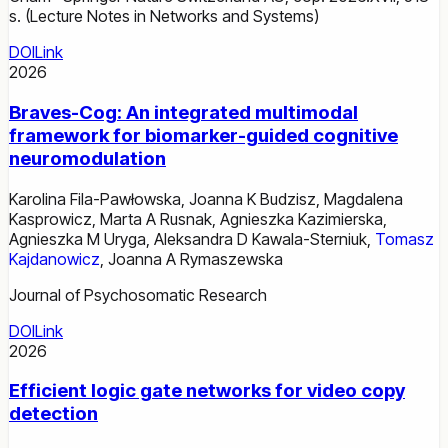
s. (Lecture Notes in Networks and Systems)
DOI
Link
2026
Braves-Cog: An integrated multimodal
framework for biomarker-guided cognitive
neuromodulation
Karolina Fila-Pawłowska
,
Joanna K Budzisz
,
Magdalena
Kasprowicz
,
Marta A Rusnak
,
Agnieszka Kazimierska
,
Agnieszka M Uryga
,
Aleksandra D Kawala-Sterniuk
,
Tomasz
Kajdanowicz
,
Joanna A Rymaszewska
Journal of Psychosomatic Research
DOI
Link
2026
Efficient logic gate networks for video copy
detection