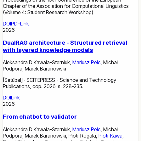
Chapter of the Association for Computational Linguistics
(Volume 4: Student Research Workshop)
DOI
PDF
Link
2026
DualRAG architecture - Structured retrieval
with layered knowledge models
Aleksandra D Kawala-Sterniuk
,
Mariusz Pelc
,
Michał
Podpora
,
Marek Baranowski
[Setúbal] : SCITEPRESS - Science and Technology
Publications, cop. 2026. s. 228-235.
DOI
Link
2026
From chatbot to validator
Aleksandra D Kawala-Sterniuk
,
Mariusz Pelc
,
Michał
Podpora
,
Marek Baranowski
,
Piotr Rogala
,
Piotr Kawa
,