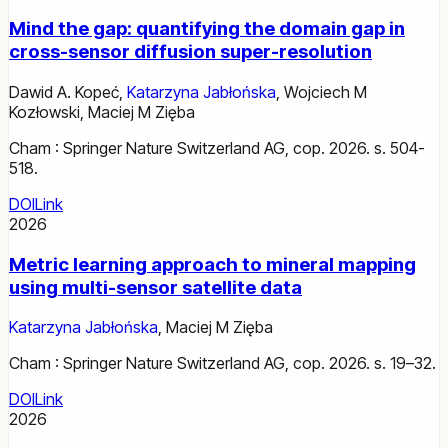
Mind the gap: quantifying the domain gap in
cross-sensor diffusion super-resolution
Dawid A. Kopeć
,
Katarzyna Jabłońska
,
Wojciech M
Kozłowski
,
Maciej M Zięba
Cham : Springer Nature Switzerland AG, cop. 2026. s. 504-
518.
DOI
Link
2026
Metric learning approach to mineral mapping
using multi-sensor satellite data
Katarzyna Jabłońska
,
Maciej M Zięba
Cham : Springer Nature Switzerland AG, cop. 2026. s. 19–32.
DOI
Link
2026