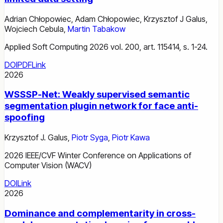
Adrian Chłopowiec
,
Adam Chłopowiec
,
Krzysztof J Galus
,
Wojciech Cebula
,
Martin Tabakow
Applied Soft Computing 2026 vol. 200, art. 115414, s. 1-24.
DOI
PDF
Link
2026
WSSSP-Net: Weakly supervised semantic
segmentation plugin network for face anti-
spoofing
Krzysztof J. Galus
,
Piotr Syga
,
Piotr Kawa
2026 IEEE/CVF Winter Conference on Applications of
Computer Vision (WACV)
DOI
Link
2026
Dominance and complementarity in cross-