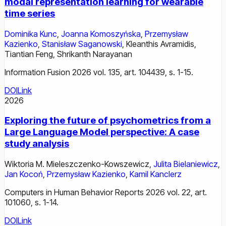
modal representation learning for wearable
time series
Dominika Kunc
,
Joanna Komoszyńska
,
Przemysław
Kazienko
,
Stanisław Saganowski
,
Kleanthis Avramidis
,
Tiantian Feng
,
Shrikanth Narayanan
Information Fusion 2026 vol. 135, art. 104439, s. 1-15.
DOI
Link
2026
Exploring the future of psychometrics from a
Large Language Model perspective: A case
study analysis
Wiktoria M. Mieleszczenko-Kowszewicz
,
Julita Bielaniewicz
,
Jan Kocoń
,
Przemysław Kazienko
,
Kamil Kanclerz
Computers in Human Behavior Reports 2026 vol. 22, art.
101060, s. 1-14.
DOI
Link