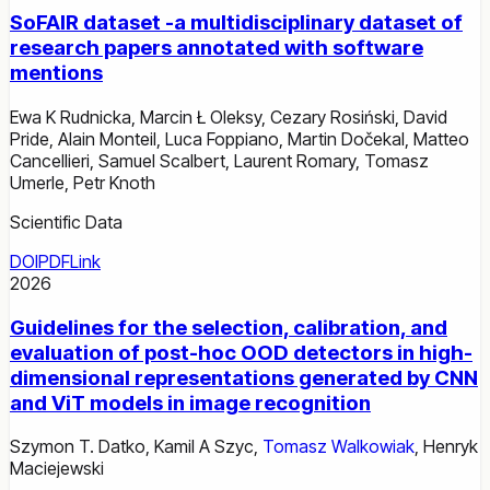
SoFAIR dataset -a multidisciplinary dataset of
research papers annotated with software
mentions
Ewa K Rudnicka
,
Marcin Ł Oleksy
,
Cezary Rosiński
,
David
Pride
,
Alain Monteil
,
Luca Foppiano
,
Martin Dočekal
,
Matteo
Cancellieri
,
Samuel Scalbert
,
Laurent Romary
,
Tomasz
Umerle
,
Petr Knoth
Scientific Data
DOI
PDF
Link
2026
Guidelines for the selection, calibration, and
evaluation of post-hoc OOD detectors in high-
dimensional representations generated by CNN
and ViT models in image recognition
Szymon T. Datko
,
Kamil A Szyc
,
Tomasz Walkowiak
,
Henryk
Maciejewski