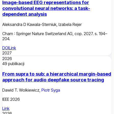
Image-based EEG representations for
convolutional neural networks: a task-
dependent analysis
Aleksandra D Kawala-Sterniuk
,
Izabela Rejer
Cham : Springer Nature Switzerland AG, cop. 2027. s. 194–
204.
DOI
Link
2027
2026
49
publikacji
From supra to sub: a hierarchical margin-based
approach for audio deepfake source tracing
Dawid T. Wolkiewicz
,
Piotr Syga
IEEE 2026
Link
2026