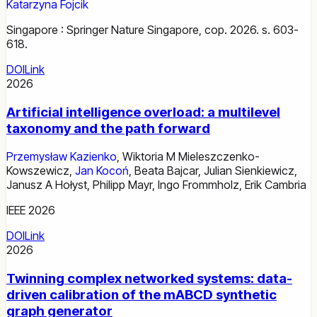
Katarzyna Fojcik
Singapore : Springer Nature Singapore, cop. 2026. s. 603-
618.
DOI
Link
2026
Artificial intelligence overload: a multilevel
taxonomy and the path forward
Przemysław Kazienko
,
Wiktoria M Mieleszczenko-
Kowszewicz
,
Jan Kocoń
,
Beata Bajcar
,
Julian Sienkiewicz
,
Janusz A Hołyst
,
Philipp Mayr
,
Ingo Frommholz
,
Erik Cambria
IEEE 2026
DOI
Link
2026
Twinning complex networked systems: data-
driven calibration of the mABCD synthetic
graph generator