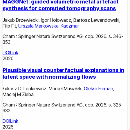
MAGGNet: guided volumetric metal artefact
synthesis for computed tomography scans
Jakub Drzewiecki
,
Igor Hołowacz
,
Bartosz Lewandowski
,
Filip Fit
,
Urszula Markowska-Kaczmar
Cham : Springer Nature Switzerland AG, cop. 2026. s. 346-
353.
DOI
Link
2026
Plausible visual counterfactual explanations in
latent space with normalizing flows
Łukasz D. Lenkiewicz
,
Marcel Musiałek
,
Oleksii Furman
,
Maciej M Zięba
Cham : Springer Nature Switzerland AG, cop. 2026. s. 325-
332.
DOI
Link
2026