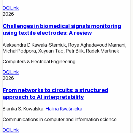
DOI
Link
2026
Challenges in biomedical signals monitoring
using textile electrodes: A review
Aleksandra D Kawala-Sterniuk
,
Roya Aghadavoud Marnani
,
Michał Podpora
,
Xuyuan Tao
,
Petr Bilik
,
Radek Martinek
Computers & Electrical Engineering
DOI
Link
2026
From networks to circuits: a structured
approach to AI interpretability
Bianka S. Kowalska
,
Halina Kwaśnicka
Communications in computer and information science
DOI
Link