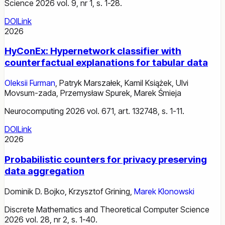
Science 2026 vol. 9, nr 1, s. 1-28.
DOI
Link
2026
HyConEx: Hypernetwork classifier with
counterfactual explanations for tabular data
Oleksii Furman
,
Patryk Marszałek
,
Kamil Książek
,
Ulvi
Movsum-zada
,
Przemysław Spurek
,
Marek Śmieja
Neurocomputing 2026 vol. 671, art. 132748, s. 1-11.
DOI
Link
2026
Probabilistic counters for privacy preserving
data aggregation
Dominik D. Bojko
,
Krzysztof Grining
,
Marek Klonowski
Discrete Mathematics and Theoretical Computer Science
2026 vol. 28, nr 2, s. 1-40.