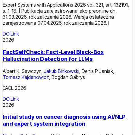
Expert Systems with Applications 2026 vol. 321, art. 132191,
s. 1-18. [ Publikacja zarejestrowana jako preonline dn.
31.03.2026, rok zaliczenia 2026. Wersja ostateczna
zarejestrowana 07.04.2026, rok zaliczenia 2026.]
DOI
Link
2026
FactSelfCheck: Fact-Level Black-Box
Hallucination Detection for LLMs
Albert K. Sawczyn
,
Jakub Binkowski
,
Denis P Janiak
,
Tomasz Kajdanowicz
,
Bogdan Gabrys
EACL 2026
DOI
Link
2026
Initial study on cancer diagnosis using AI/NLP
and expert system integration