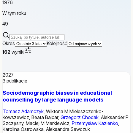
1976
W tym roku
49
Szukaj publikacji
Okres
Kolejność
162
wyniki
2027
3
publikacje
Sociodemographic biases in educational
counselling by large language models
Tomasz Adamczyk
,
Wiktoria M Mieleszczenko-
Kowszewicz
,
Beata Bajcar
,
Grzegorz Chodak
,
Aleksander P
Szczęsny
,
Maciej M Markiewicz
,
Przemysław Kazienko
,
Karolina Ostrowska
,
Aleksandra Sawczuk