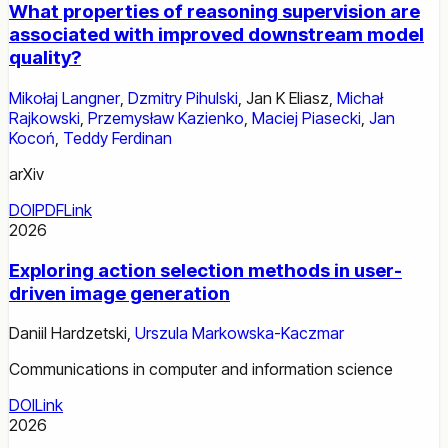
What properties of reasoning supervision are
associated with improved downstream model
quality?
Mikołaj Langner
,
Dzmitry Pihulski
,
Jan K Eliasz
,
Michał
Rajkowski
,
Przemysław Kazienko
,
Maciej Piasecki
,
Jan
Kocoń
,
Teddy Ferdinan
arXiv
DOI
PDF
Link
2026
Exploring action selection methods in user-
driven image generation
Daniil Hardzetski
,
Urszula Markowska-Kaczmar
Communications in computer and information science
DOI
Link
2026