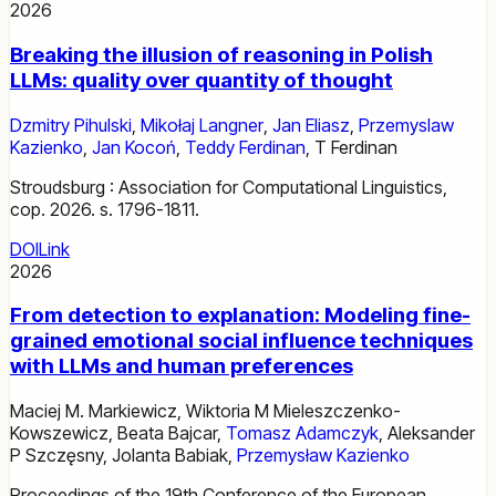
2026
Breaking the illusion of reasoning in Polish
LLMs: quality over quantity of thought
Dzmitry Pihulski
,
Mikołaj Langner
,
Jan Eliasz
,
Przemyslaw
Kazienko
,
Jan Kocoń
,
Teddy Ferdinan
,
T Ferdinan
Stroudsburg : Association for Computational Linguistics,
cop. 2026. s. 1796-1811.
DOI
Link
2026
From detection to explanation: Modeling fine-
grained emotional social influence techniques
with LLMs and human preferences
Maciej M. Markiewicz
,
Wiktoria M Mieleszczenko-
Kowszewicz
,
Beata Bajcar
,
Tomasz Adamczyk
,
Aleksander
P Szczęsny
,
Jolanta Babiak
,
Przemysław Kazienko
Proceedings of the 19th Conference of the European