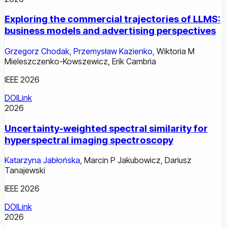
Exploring the commercial trajectories of LLMS:
business models and advertising perspectives
Grzegorz Chodak
,
Przemysław Kazienko
,
Wiktoria M
Mieleszczenko-Kowszewicz
,
Erik Cambria
IEEE 2026
DOI
Link
2026
Uncertainty-weighted spectral similarity for
hyperspectral imaging spectroscopy
Katarzyna Jabłońska
,
Marcin P Jakubowicz
,
Dariusz
Tanajewski
IEEE 2026
DOI
Link
2026