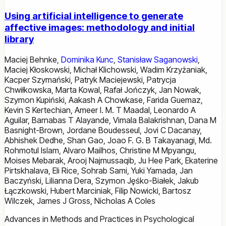
Using artificial intelligence to generate
affective images: methodology and initial
library
Maciej Behnke
,
Dominika Kunc
,
Stanisław Saganowski
,
Maciej Kłoskowski
,
Michał Klichowski
,
Wadim Krzyżaniak
,
Kacper Szymański
,
Patryk Maciejewski
,
Patrycja
Chwiłkowska
,
Marta Kowal
,
Rafał Jończyk
,
Jan Nowak
,
Szymon Kupiński
,
Aakash A Chowkase
,
Farida Guemaz
,
Kevin S Kertechian
,
Ameer I. M. T Maadal
,
Leonardo A
Aguilar
,
Barnabas T Alayande
,
Vimala Balakrishnan
,
Dana M
Basnight-Brown
,
Jordane Boudesseul
,
Jovi C Dacanay
,
Abhishek Dedhe
,
Shan Gao
,
Joao F. G. B Takayanagi
,
Md.
Rohmotul Islam
,
Alvaro Mailhos
,
Christine M Mpyangu
,
Moises Mebarak
,
Arooj Najmussaqib
,
Ju Hee Park
,
Ekaterine
Pirtskhalava
,
Eli Rice
,
Sohrab Sami
,
Yuki Yamada
,
Jan
Baczyński
,
Lilianna Dera
,
Szymon Jęśko-Białek
,
Jakub
Łączkowski
,
Hubert Marciniak
,
Filip Nowicki
,
Bartosz
Wilczek
,
James J Gross
,
Nicholas A Coles
Advances in Methods and Practices in Psychological