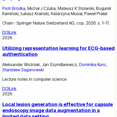
Piotr Bródka
,
Michał J Czuba
,
Mateusz K Stolarski
,
Bogumił
Kamiński
,
Łukasz Kraiński
,
Katarzyna Musiał
,
Paweł Prałat
Cham : Springer Nature Switzerland AG, cop. 2026. s. 1-17.
DOI
Link
2026
Utilizing representation learning for ECG-based
authentication
Aleksander Woźniak
,
Jan Szyndlarewicz
,
Dominika Kunc
,
Stanisław Saganowski
Lecture notes in computer science
DOI
Link
2026
Local lesion generation is effective for capsule
endoscopy image data augmentation in a
limited data setting