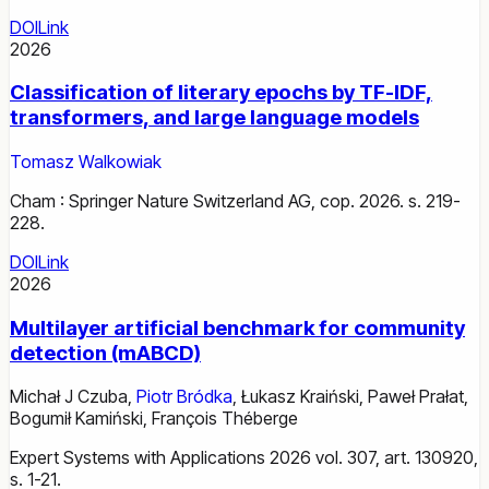
DOI
Link
2026
Classification of literary epochs by TF-IDF,
transformers, and large language models
Tomasz Walkowiak
Cham : Springer Nature Switzerland AG, cop. 2026. s. 219-
228.
DOI
Link
2026
Multilayer artificial benchmark for community
detection (mABCD)
Michał J Czuba
,
Piotr Bródka
,
Łukasz Kraiński
,
Paweł Prałat
,
Bogumił Kamiński
,
François Théberge
Expert Systems with Applications 2026 vol. 307, art. 130920,
s. 1-21.