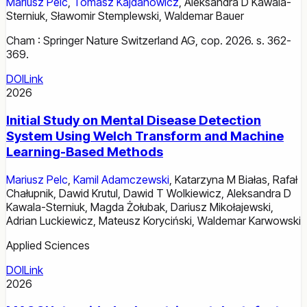
Mariusz Pelc
,
Tomasz Kajdanowicz
,
Aleksandra D Kawala-
Sterniuk
,
Sławomir Stemplewski
,
Waldemar Bauer
Cham : Springer Nature Switzerland AG, cop. 2026. s. 362-
369.
DOI
Link
2026
Initial Study on Mental Disease Detection
System Using Welch Transform and Machine
Learning-Based Methods
Mariusz Pelc
,
Kamil Adamczewski
,
Katarzyna M Białas
,
Rafał
Chałupnik
,
Dawid Krutul
,
Dawid T Wolkiewicz
,
Aleksandra D
Kawala-Sterniuk
,
Magda Żołubak
,
Dariusz Mikołajewski
,
Adrian Luckiewicz
,
Mateusz Koryciński
,
Waldemar Karwowski
Applied Sciences
DOI
Link
2026