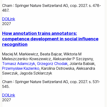
Cham : Springer Nature Switzerland AG, cop. 2027. s. 478-
487.
DOI
Link
2027
How annotation trains annotators:
competence development in social influence
recognition
Maciej M. Markiewicz
,
Beata Bajcar
,
Wiktoria M
Mieleszczenko-Kowszewicz
,
Aleksander P Szczęsny
,
Tomasz Adamczyk
,
Grzegorz Chodak
,
Jolanta Babiak
,
Przemysław Kazienko
,
Karolina Ostrowska
,
Aleksandra
Sawczuk
,
Jagoda Szklarczyk
Cham : Springer Nature Switzerland AG, cop. 2027. s. 531-
545.
DOI
Link
2027