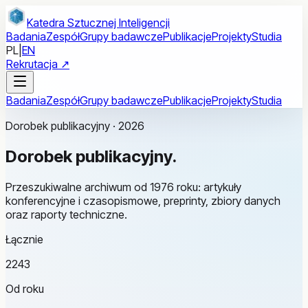
Przejdź do treści głównej
Katedra Sztucznej Inteligencji
Badania
Zespół
Grupy badawcze
Publikacje
Projekty
Studia
PL
|
EN
Rekrutacja ↗
Badania
Zespół
Grupy badawcze
Publikacje
Projekty
Studia
Dorobek publikacyjny · 2026
Dorobek
publikacyjny.
Przeszukiwalne archiwum od 1976 roku: artykuły
konferencyjne i czasopismowe, preprinty, zbiory danych
oraz raporty techniczne.
Łącznie
2243
Od roku