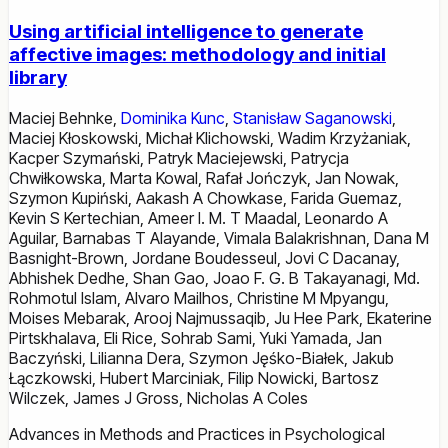
Using artificial intelligence to generate
affective images: methodology and initial
library
Maciej Behnke
,
Dominika Kunc
,
Stanisław Saganowski
,
Maciej Kłoskowski
,
Michał Klichowski
,
Wadim Krzyżaniak
,
Kacper Szymański
,
Patryk Maciejewski
,
Patrycja
Chwiłkowska
,
Marta Kowal
,
Rafał Jończyk
,
Jan Nowak
,
Szymon Kupiński
,
Aakash A Chowkase
,
Farida Guemaz
,
Kevin S Kertechian
,
Ameer I. M. T Maadal
,
Leonardo A
Aguilar
,
Barnabas T Alayande
,
Vimala Balakrishnan
,
Dana M
Basnight-Brown
,
Jordane Boudesseul
,
Jovi C Dacanay
,
Abhishek Dedhe
,
Shan Gao
,
Joao F. G. B Takayanagi
,
Md.
Rohmotul Islam
,
Alvaro Mailhos
,
Christine M Mpyangu
,
Moises Mebarak
,
Arooj Najmussaqib
,
Ju Hee Park
,
Ekaterine
Pirtskhalava
,
Eli Rice
,
Sohrab Sami
,
Yuki Yamada
,
Jan
Baczyński
,
Lilianna Dera
,
Szymon Jęśko-Białek
,
Jakub
Łączkowski
,
Hubert Marciniak
,
Filip Nowicki
,
Bartosz
Wilczek
,
James J Gross
,
Nicholas A Coles
Advances in Methods and Practices in Psychological