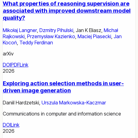
What properties of reasoning supervision are
associated with improved downstream model
quality?
Mikołaj Langner
,
Dzmitry Pihulski
,
Jan K Eliasz
,
Michał
Rajkowski
,
Przemysław Kazienko
,
Maciej Piasecki
,
Jan
Kocoń
,
Teddy Ferdinan
arXiv
DOI
PDF
Link
2026
Exploring action selection methods in user-
driven image generation
Daniil Hardzetski
,
Urszula Markowska-Kaczmar
Communications in computer and information science
DOI
Link
2026