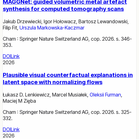
MAGGNet: guided volumetric metal artefact
synthesis for computed tomography scans
Jakub Drzewiecki
,
Igor Hołowacz
,
Bartosz Lewandowski
,
Filip Fit
,
Urszula Markowska-Kaczmar
Cham : Springer Nature Switzerland AG, cop. 2026. s. 346-
353.
DOI
Link
2026
Plausible visual counterfactual explanations in
latent space with normalizing flows
Łukasz D. Lenkiewicz
,
Marcel Musiałek
,
Oleksii Furman
,
Maciej M Zięba
Cham : Springer Nature Switzerland AG, cop. 2026. s. 325-
332.
DOI
Link
2026