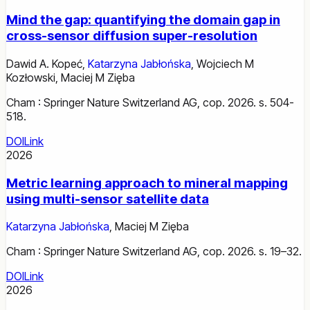
Mind the gap: quantifying the domain gap in
cross-sensor diffusion super-resolution
Dawid A. Kopeć
,
Katarzyna Jabłońska
,
Wojciech M
Kozłowski
,
Maciej M Zięba
Cham : Springer Nature Switzerland AG, cop. 2026. s. 504-
518.
DOI
Link
2026
Metric learning approach to mineral mapping
using multi-sensor satellite data
Katarzyna Jabłońska
,
Maciej M Zięba
Cham : Springer Nature Switzerland AG, cop. 2026. s. 19–32.
DOI
Link
2026