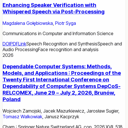
Enhancing Speaker Verification with
Whispered Speech via Post-Processing
Magdalena Gołębiowska
,
Piotr Syga
Communications in Computer and Information Science
DOI
PDF
Link
Speech Recognition and Synthesis
Speech and
Audio Processing
Face recognition and analysis
2026
Dependable Computer Systems: Methods,
Models, and Applications : Proceedings of the
Twenty First International Conference on
Dependability of Computer Systems DepCoS-
RELCOMEX, June 29 – July 2, 2026, Brunów,
Poland
Wojciech Zamojski
,
Jacek Mazurkiewicz
,
Jarosław Sugier
,
Tomasz Walkowiak
,
Janusz Kacprzyk
Cham : Springer Nature Switzerland AG, cop. 2026.XVII, 518