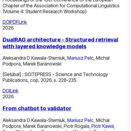
Chapter of the Association for Computational Linguistics
(Volume 4: Student Research Workshop)
DOI
PDF
Link
2026
DualRAG architecture - Structured retrieval
with layered knowledge models
Aleksandra D Kawala-Sterniuk
,
Mariusz Pelc
,
Michał
Podpora
,
Marek Baranowski
[Setúbal] : SCITEPRESS - Science and Technology
Publications, cop. 2026. s. 228-235.
DOI
Link
2026
From chatbot to validator
Aleksandra D Kawala-Sterniuk
,
Mariusz Pelc
,
Michał
Podpora
,
Marek Baranowski
,
Piotr Rogala
,
Piotr Kawa
,