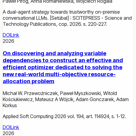
Paweł Piróg
,
Anna Romaniewska
,
Wojciech Rogala
A dual-agent strategy towards trustworthy on-premise
conversational LLMs. [Setúbal] : SCITEPRESS - Science and
Technology Publications, cop. 2026. s. 220-227.
DOI
Link
2026
On discovering and analyzing variable
dependencies to construct an effective and
efficient optimizer dedicated to solving the
new real-world multi-objective resource-
allocation problem
Michał W. Przewoźniczek
,
Paweł Myszkowski
,
Witold
Kościukiewicz
,
Mateusz A Wójcik
,
Adam Gonczarek
,
Adam
Korkus
Applied Soft Computing 2026 vol. 194, art. 114924, s. 1-12.
DOI
Link
2026