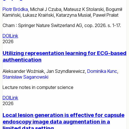
Piotr Bródka
,
Michał J Czuba
,
Mateusz K Stolarski
,
Bogumił
Kamiński
,
Łukasz Kraiński
,
Katarzyna Musiał
,
Paweł Prałat
Cham : Springer Nature Switzerland AG, cop. 2026. s. 1-17.
DOI
Link
2026
Utilizing representation learning for ECG-based
authentication
Aleksander Woźniak
,
Jan Szyndlarewicz
,
Dominika Kunc
,
Stanisław Saganowski
Lecture notes in computer science
DOI
Link
2026
Local lesion generation is effective for capsule
endoscopy image data augmentation in a
limited data setting