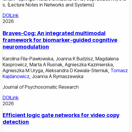
s. (Lecture Notes in Networks and Systems)
DOI
Link
2026
Braves-Cog: An integrated multimodal
framework for biomarker-guided cognitive
neuromodulation
Karolina Fila-Pawłowska
,
Joanna K Budzisz
,
Magdalena
Kasprowicz
,
Marta A Rusnak
,
Agnieszka Kazimierska
,
Agnieszka M Uryga
,
Aleksandra D Kawala-Sterniuk
,
Tomasz
Kajdanowicz
,
Joanna A Rymaszewska
Journal of Psychosomatic Research
DOI
Link
2026
Efficient logic gate networks for video copy
detection