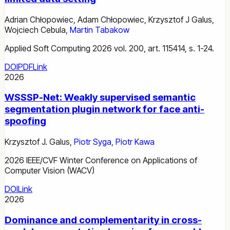
Adrian Chłopowiec
,
Adam Chłopowiec
,
Krzysztof J Galus
,
Wojciech Cebula
,
Martin Tabakow
Applied Soft Computing 2026 vol. 200, art. 115414, s. 1-24.
DOI
PDF
Link
2026
WSSSP-Net: Weakly supervised semantic
segmentation plugin network for face anti-
spoofing
Krzysztof J. Galus
,
Piotr Syga
,
Piotr Kawa
2026 IEEE/CVF Winter Conference on Applications of
Computer Vision (WACV)
DOI
Link
2026
Dominance and complementarity in cross-