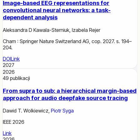
Image-based EEG representations for
convolutional neural networks: a task-
dependent analysis
Aleksandra D Kawala-Sterniuk
,
Izabela Rejer
Cham : Springer Nature Switzerland AG, cop. 2027. s. 194–
204.
DOI
Link
2027
2026
49
publikacji
From supra to sub: a hierarchical margin-based
approach for audio deepfake source tracing
Dawid T. Wolkiewicz
,
Piotr Syga
IEEE 2026
Link
2026