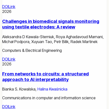
DOI
Link
2026
Challenges in biomedical signals monitoring
using textile electrodes: A review
Aleksandra D Kawala-Sterniuk
,
Roya Aghadavoud Marnani
,
Michał Podpora
,
Xuyuan Tao
,
Petr Bilik
,
Radek Martinek
Computers & Electrical Engineering
DOI
Link
2026
From networks to circuits: a structured
approach to AI interpretability
Bianka S. Kowalska
,
Halina Kwaśnicka
Communications in computer and information science
DOI
Link