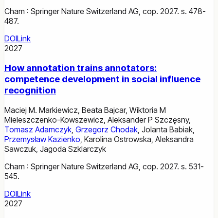
Cham : Springer Nature Switzerland AG, cop. 2027. s. 478-
487.
DOI
Link
2027
How annotation trains annotators:
competence development in social influence
recognition
Maciej M. Markiewicz
,
Beata Bajcar
,
Wiktoria M
Mieleszczenko-Kowszewicz
,
Aleksander P Szczęsny
,
Tomasz Adamczyk
,
Grzegorz Chodak
,
Jolanta Babiak
,
Przemysław Kazienko
,
Karolina Ostrowska
,
Aleksandra
Sawczuk
,
Jagoda Szklarczyk
Cham : Springer Nature Switzerland AG, cop. 2027. s. 531-
545.
DOI
Link
2027