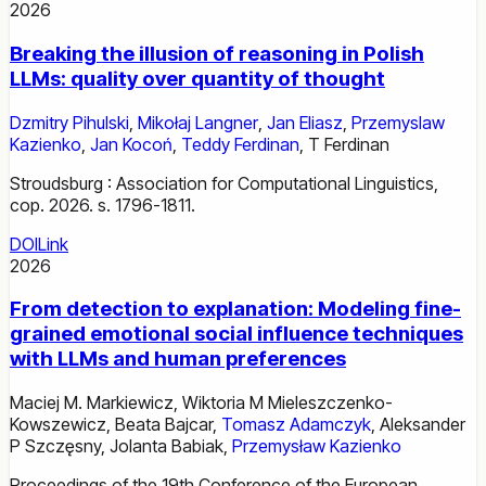
2026
Breaking the illusion of reasoning in Polish
LLMs: quality over quantity of thought
Dzmitry Pihulski
,
Mikołaj Langner
,
Jan Eliasz
,
Przemyslaw
Kazienko
,
Jan Kocoń
,
Teddy Ferdinan
,
T Ferdinan
Stroudsburg : Association for Computational Linguistics,
cop. 2026. s. 1796-1811.
DOI
Link
2026
From detection to explanation: Modeling fine-
grained emotional social influence techniques
with LLMs and human preferences
Maciej M. Markiewicz
,
Wiktoria M Mieleszczenko-
Kowszewicz
,
Beata Bajcar
,
Tomasz Adamczyk
,
Aleksander
P Szczęsny
,
Jolanta Babiak
,
Przemysław Kazienko
Proceedings of the 19th Conference of the European