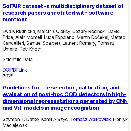
SoFAIR dataset -a multidisciplinary dataset of
research papers annotated with software
mentions
Ewa K Rudnicka
,
Marcin Ł Oleksy
,
Cezary Rosiński
,
David
Pride
,
Alain Monteil
,
Luca Foppiano
,
Martin Dočekal
,
Matteo
Cancellieri
,
Samuel Scalbert
,
Laurent Romary
,
Tomasz
Umerle
,
Petr Knoth
Scientific Data
DOI
PDF
Link
2026
Guidelines for the selection, calibration, and
evaluation of post-hoc OOD detectors in high-
dimensional representations generated by CNN
and ViT models in image recognition
Szymon T. Datko
,
Kamil A Szyc
,
Tomasz Walkowiak
,
Henryk
Maciejewski