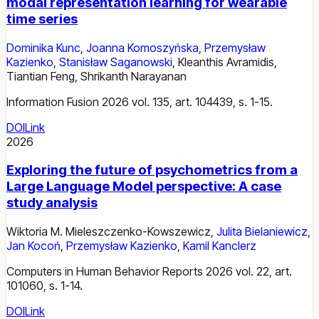
modal representation learning for wearable
time series
Dominika Kunc
,
Joanna Komoszyńska
,
Przemysław
Kazienko
,
Stanisław Saganowski
,
Kleanthis Avramidis
,
Tiantian Feng
,
Shrikanth Narayanan
Information Fusion 2026 vol. 135, art. 104439, s. 1-15.
DOI
Link
2026
Exploring the future of psychometrics from a
Large Language Model perspective: A case
study analysis
Wiktoria M. Mieleszczenko-Kowszewicz
,
Julita Bielaniewicz
,
Jan Kocoń
,
Przemysław Kazienko
,
Kamil Kanclerz
Computers in Human Behavior Reports 2026 vol. 22, art.
101060, s. 1-14.
DOI
Link