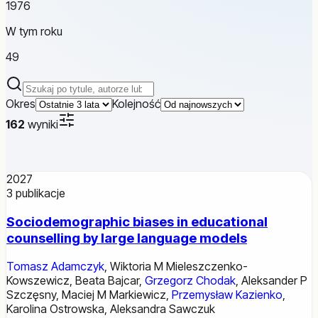
1976
W tym roku
49
Szukaj publikacji
Okres
Kolejność
162
wyniki
2027
3
publikacje
Sociodemographic biases in educational
counselling by large language models
Tomasz Adamczyk
,
Wiktoria M Mieleszczenko-
Kowszewicz
,
Beata Bajcar
,
Grzegorz Chodak
,
Aleksander P
Szczęsny
,
Maciej M Markiewicz
,
Przemysław Kazienko
,
Karolina Ostrowska
,
Aleksandra Sawczuk