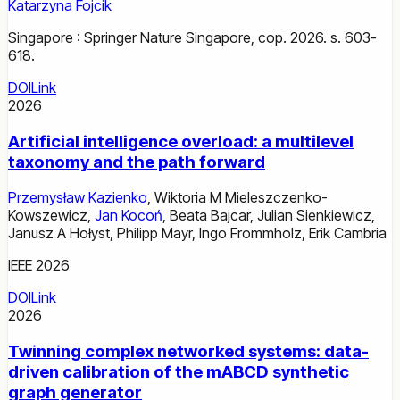
Katarzyna Fojcik
Singapore : Springer Nature Singapore, cop. 2026. s. 603-
618.
DOI
Link
2026
Artificial intelligence overload: a multilevel
taxonomy and the path forward
Przemysław Kazienko
,
Wiktoria M Mieleszczenko-
Kowszewicz
,
Jan Kocoń
,
Beata Bajcar
,
Julian Sienkiewicz
,
Janusz A Hołyst
,
Philipp Mayr
,
Ingo Frommholz
,
Erik Cambria
IEEE 2026
DOI
Link
2026
Twinning complex networked systems: data-
driven calibration of the mABCD synthetic
graph generator