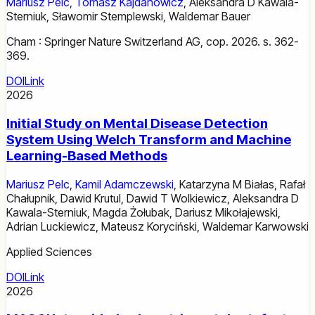
Mariusz Pelc
,
Tomasz Kajdanowicz
,
Aleksandra D Kawala-
Sterniuk
,
Sławomir Stemplewski
,
Waldemar Bauer
Cham : Springer Nature Switzerland AG, cop. 2026. s. 362-
369.
DOI
Link
2026
Initial Study on Mental Disease Detection
System Using Welch Transform and Machine
Learning-Based Methods
Mariusz Pelc
,
Kamil Adamczewski
,
Katarzyna M Białas
,
Rafał
Chałupnik
,
Dawid Krutul
,
Dawid T Wolkiewicz
,
Aleksandra D
Kawala-Sterniuk
,
Magda Żołubak
,
Dariusz Mikołajewski
,
Adrian Luckiewicz
,
Mateusz Koryciński
,
Waldemar Karwowski
Applied Sciences
DOI
Link
2026