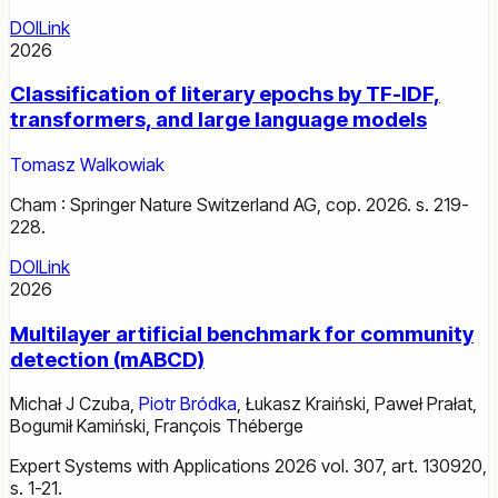
DOI
Link
2026
Classification of literary epochs by TF-IDF,
transformers, and large language models
Tomasz Walkowiak
Cham : Springer Nature Switzerland AG, cop. 2026. s. 219-
228.
DOI
Link
2026
Multilayer artificial benchmark for community
detection (mABCD)
Michał J Czuba
,
Piotr Bródka
,
Łukasz Kraiński
,
Paweł Prałat
,
Bogumił Kamiński
,
François Théberge
Expert Systems with Applications 2026 vol. 307, art. 130920,
s. 1-21.