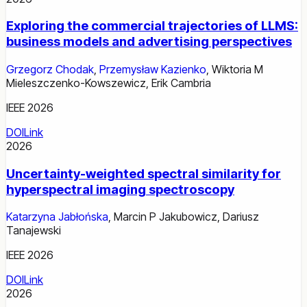
Exploring the commercial trajectories of LLMS:
business models and advertising perspectives
Grzegorz Chodak
,
Przemysław Kazienko
,
Wiktoria M
Mieleszczenko-Kowszewicz
,
Erik Cambria
IEEE 2026
DOI
Link
2026
Uncertainty-weighted spectral similarity for
hyperspectral imaging spectroscopy
Katarzyna Jabłońska
,
Marcin P Jakubowicz
,
Dariusz
Tanajewski
IEEE 2026
DOI
Link
2026