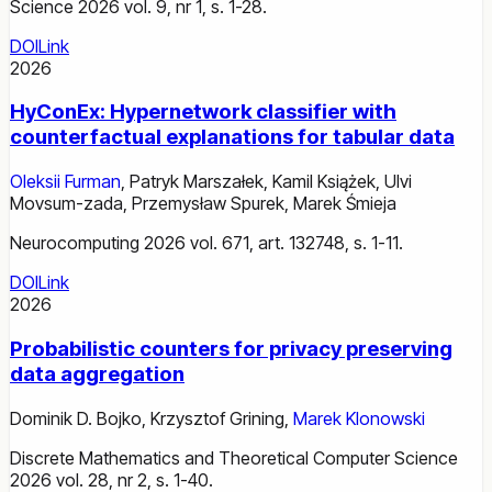
Science 2026 vol. 9, nr 1, s. 1-28.
DOI
Link
2026
HyConEx: Hypernetwork classifier with
counterfactual explanations for tabular data
Oleksii Furman
,
Patryk Marszałek
,
Kamil Książek
,
Ulvi
Movsum-zada
,
Przemysław Spurek
,
Marek Śmieja
Neurocomputing 2026 vol. 671, art. 132748, s. 1-11.
DOI
Link
2026
Probabilistic counters for privacy preserving
data aggregation
Dominik D. Bojko
,
Krzysztof Grining
,
Marek Klonowski
Discrete Mathematics and Theoretical Computer Science
2026 vol. 28, nr 2, s. 1-40.