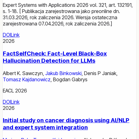
Expert Systems with Applications 2026 vol. 321, art. 132191,
s. 1-18. [ Publikacja zarejestrowana jako preonline dn.
31.03.2026, rok zaliczenia 2026. Wersja ostateczna
zarejestrowana 07.04.2026, rok zaliczenia 2026.]
DOI
Link
2026
FactSelfCheck: Fact-Level Black-Box
Hallucination Detection for LLMs
Albert K. Sawczyn
,
Jakub Binkowski
,
Denis P Janiak
,
Tomasz Kajdanowicz
,
Bogdan Gabrys
EACL 2026
DOI
Link
2026
Initial study on cancer diagnosis using AI/NLP
and expert system integration