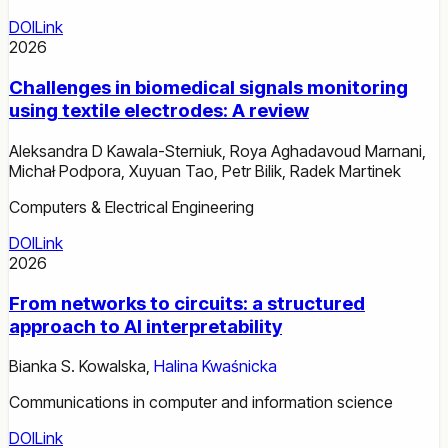
DOI
Link
2026
Challenges in biomedical signals monitoring
using textile electrodes: A review
Aleksandra D Kawala-Sterniuk
,
Roya Aghadavoud Marnani
,
Michał Podpora
,
Xuyuan Tao
,
Petr Bilik
,
Radek Martinek
Computers & Electrical Engineering
DOI
Link
2026
From networks to circuits: a structured
approach to AI interpretability
Bianka S. Kowalska
,
Halina Kwaśnicka
Communications in computer and information science
DOI
Link