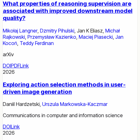
What properties of reasoning supervision are
associated with improved downstream model
quality?
Mikołaj Langner
,
Dzmitry Pihulski
,
Jan K Eliasz
,
Michał
Rajkowski
,
Przemysław Kazienko
,
Maciej Piasecki
,
Jan
Kocoń
,
Teddy Ferdinan
arXiv
DOI
PDF
Link
2026
Exploring action selection methods in user-
driven image generation
Daniil Hardzetski
,
Urszula Markowska-Kaczmar
Communications in computer and information science
DOI
Link
2026