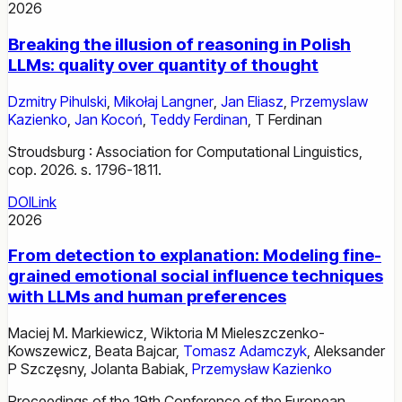
2026
Breaking the illusion of reasoning in Polish
LLMs: quality over quantity of thought
Dzmitry Pihulski
,
Mikołaj Langner
,
Jan Eliasz
,
Przemyslaw
Kazienko
,
Jan Kocoń
,
Teddy Ferdinan
,
T Ferdinan
Stroudsburg : Association for Computational Linguistics,
cop. 2026. s. 1796-1811.
DOI
Link
2026
From detection to explanation: Modeling fine-
grained emotional social influence techniques
with LLMs and human preferences
Maciej M. Markiewicz
,
Wiktoria M Mieleszczenko-
Kowszewicz
,
Beata Bajcar
,
Tomasz Adamczyk
,
Aleksander
P Szczęsny
,
Jolanta Babiak
,
Przemysław Kazienko
Proceedings of the 19th Conference of the European