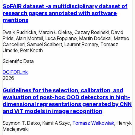
SoFAIR dataset -a multidisciplinary dataset of
research papers annotated with software
mentions
Ewa K Rudnicka
,
Marcin Ł Oleksy
,
Cezary Rosiński
,
David
Pride
,
Alain Monteil
,
Luca Foppiano
,
Martin Dočekal
,
Matteo
Cancellieri
,
Samuel Scalbert
,
Laurent Romary
,
Tomasz
Umerle
,
Petr Knoth
Scientific Data
DOI
PDF
Link
2026
Guidelines for the selection, calibration, and
evaluation of post-hoc OOD detectors in high-
dimensional representations generated by CNN
and ViT models in image recognition
Szymon T. Datko
,
Kamil A Szyc
,
Tomasz Walkowiak
,
Henryk
Maciejewski