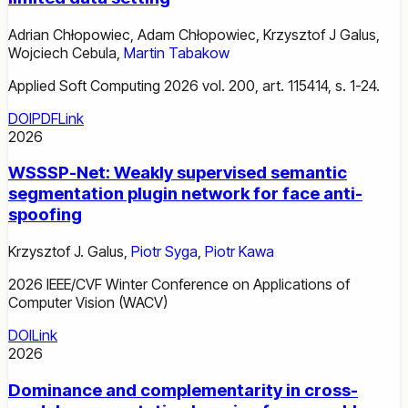
Adrian Chłopowiec
,
Adam Chłopowiec
,
Krzysztof J Galus
,
Wojciech Cebula
,
Martin Tabakow
Applied Soft Computing 2026 vol. 200, art. 115414, s. 1-24.
DOI
PDF
Link
2026
WSSSP-Net: Weakly supervised semantic
segmentation plugin network for face anti-
spoofing
Krzysztof J. Galus
,
Piotr Syga
,
Piotr Kawa
2026 IEEE/CVF Winter Conference on Applications of
Computer Vision (WACV)
DOI
Link
2026
Dominance and complementarity in cross-