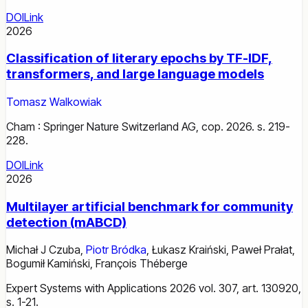
DOI
Link
2026
Classification of literary epochs by TF-IDF,
transformers, and large language models
Tomasz Walkowiak
Cham : Springer Nature Switzerland AG, cop. 2026. s. 219-
228.
DOI
Link
2026
Multilayer artificial benchmark for community
detection (mABCD)
Michał J Czuba
,
Piotr Bródka
,
Łukasz Kraiński
,
Paweł Prałat
,
Bogumił Kamiński
,
François Théberge
Expert Systems with Applications 2026 vol. 307, art. 130920,
s. 1-21.