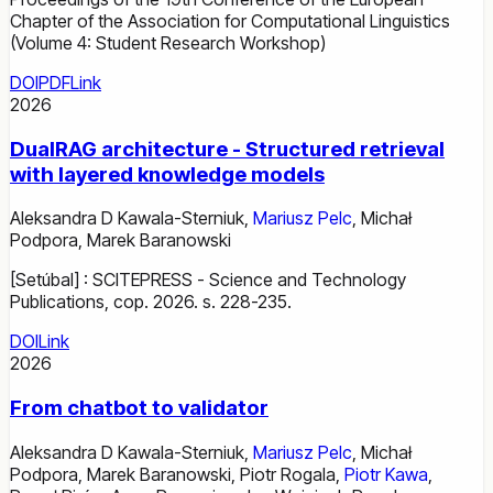
Chapter of the Association for Computational Linguistics
(Volume 4: Student Research Workshop)
DOI
PDF
Link
2026
DualRAG architecture - Structured retrieval
with layered knowledge models
Aleksandra D Kawala-Sterniuk
,
Mariusz Pelc
,
Michał
Podpora
,
Marek Baranowski
[Setúbal] : SCITEPRESS - Science and Technology
Publications, cop. 2026. s. 228-235.
DOI
Link
2026
From chatbot to validator
Aleksandra D Kawala-Sterniuk
,
Mariusz Pelc
,
Michał
Podpora
,
Marek Baranowski
,
Piotr Rogala
,
Piotr Kawa
,