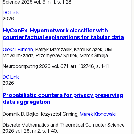
Science 2026 vol. 9, nr 1, s. 1-28.
DOI
Link
2026
HyConEx: Hypernetwork classifier with
counterfactual explanations for tabular data
Oleksii Furman
,
Patryk Marszałek
,
Kamil Książek
,
Ulvi
Movsum-zada
,
Przemysław Spurek
,
Marek Śmieja
Neurocomputing 2026 vol. 671, art. 132748, s. 1-11.
DOI
Link
2026
Probabilistic counters for privacy preserving
data aggregation
Dominik D. Bojko
,
Krzysztof Grining
,
Marek Klonowski
Discrete Mathematics and Theoretical Computer Science
2026 vol. 28, nr 2, s. 1-40.