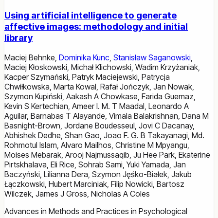
Using artificial intelligence to generate
affective images: methodology and initial
library
Maciej Behnke
,
Dominika Kunc
,
Stanisław Saganowski
,
Maciej Kłoskowski
,
Michał Klichowski
,
Wadim Krzyżaniak
,
Kacper Szymański
,
Patryk Maciejewski
,
Patrycja
Chwiłkowska
,
Marta Kowal
,
Rafał Jończyk
,
Jan Nowak
,
Szymon Kupiński
,
Aakash A Chowkase
,
Farida Guemaz
,
Kevin S Kertechian
,
Ameer I. M. T Maadal
,
Leonardo A
Aguilar
,
Barnabas T Alayande
,
Vimala Balakrishnan
,
Dana M
Basnight-Brown
,
Jordane Boudesseul
,
Jovi C Dacanay
,
Abhishek Dedhe
,
Shan Gao
,
Joao F. G. B Takayanagi
,
Md.
Rohmotul Islam
,
Alvaro Mailhos
,
Christine M Mpyangu
,
Moises Mebarak
,
Arooj Najmussaqib
,
Ju Hee Park
,
Ekaterine
Pirtskhalava
,
Eli Rice
,
Sohrab Sami
,
Yuki Yamada
,
Jan
Baczyński
,
Lilianna Dera
,
Szymon Jęśko-Białek
,
Jakub
Łączkowski
,
Hubert Marciniak
,
Filip Nowicki
,
Bartosz
Wilczek
,
James J Gross
,
Nicholas A Coles
Advances in Methods and Practices in Psychological