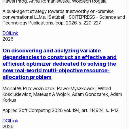
Paweł Piróg
,
Anna Romaniewska
,
Wojciech Rogala
A dual-agent strategy towards trustworthy on-premise
conversational LLMs. [Setúbal] : SCITEPRESS - Science and
Technology Publications, cop. 2026. s. 220-227.
DOI
Link
2026
On discovering and analyzing variable
dependencies to construct an effective and
efficient optimizer dedicated to solving the
new real-world multi-objective resource-
allocation problem
Michał W. Przewoźniczek
,
Paweł Myszkowski
,
Witold
Kościukiewicz
,
Mateusz A Wójcik
,
Adam Gonczarek
,
Adam
Korkus
Applied Soft Computing 2026 vol. 194, art. 114924, s. 1-12.
DOI
Link
2026