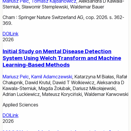
Mariusz Pelc
,
Tomasz Kajdanowicz
,
Aleksandra D Kawala-
Sterniuk
,
Sławomir Stemplewski
,
Waldemar Bauer
Cham : Springer Nature Switzerland AG, cop. 2026. s. 362-
369.
DOI
Link
2026
Initial Study on Mental Disease Detection
System Using Welch Transform and Machine
Learning-Based Methods
Mariusz Pelc
,
Kamil Adamczewski
,
Katarzyna M Białas
,
Rafał
Chałupnik
,
Dawid Krutul
,
Dawid T Wolkiewicz
,
Aleksandra D
Kawala-Sterniuk
,
Magda Żołubak
,
Dariusz Mikołajewski
,
Adrian Luckiewicz
,
Mateusz Koryciński
,
Waldemar Karwowski
Applied Sciences
DOI
Link
2026