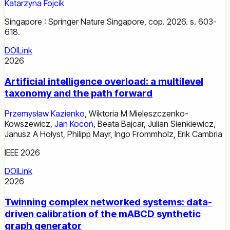
Katarzyna Fojcik
Singapore : Springer Nature Singapore, cop. 2026. s. 603-
618.
DOI
Link
2026
Artificial intelligence overload: a multilevel
taxonomy and the path forward
Przemysław Kazienko
,
Wiktoria M Mieleszczenko-
Kowszewicz
,
Jan Kocoń
,
Beata Bajcar
,
Julian Sienkiewicz
,
Janusz A Hołyst
,
Philipp Mayr
,
Ingo Frommholz
,
Erik Cambria
IEEE 2026
DOI
Link
2026
Twinning complex networked systems: data-
driven calibration of the mABCD synthetic
graph generator