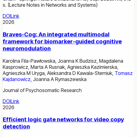
s. (Lecture Notes in Networks and Systems)
DOI
Link
2026
Braves-Cog: An integrated multimodal
framework for biomarker-guided cognitive
neuromodulation
Karolina Fila-Pawłowska
,
Joanna K Budzisz
,
Magdalena
Kasprowicz
,
Marta A Rusnak
,
Agnieszka Kazimierska
,
Agnieszka M Uryga
,
Aleksandra D Kawala-Sterniuk
,
Tomasz
Kajdanowicz
,
Joanna A Rymaszewska
Journal of Psychosomatic Research
DOI
Link
2026
Efficient logic gate networks for video copy
detection