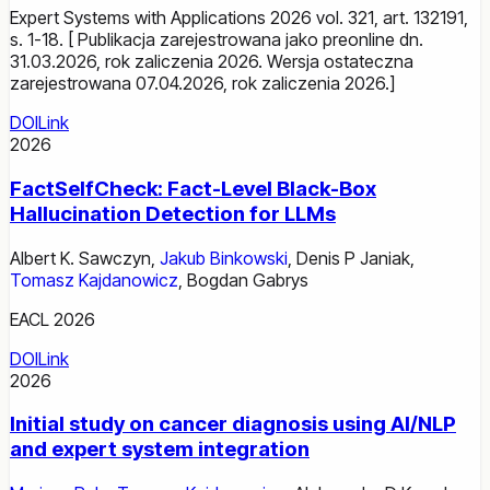
Expert Systems with Applications 2026 vol. 321, art. 132191,
s. 1-18. [ Publikacja zarejestrowana jako preonline dn.
31.03.2026, rok zaliczenia 2026. Wersja ostateczna
zarejestrowana 07.04.2026, rok zaliczenia 2026.]
DOI
Link
2026
FactSelfCheck: Fact-Level Black-Box
Hallucination Detection for LLMs
Albert K. Sawczyn
,
Jakub Binkowski
,
Denis P Janiak
,
Tomasz Kajdanowicz
,
Bogdan Gabrys
EACL 2026
DOI
Link
2026
Initial study on cancer diagnosis using AI/NLP
and expert system integration