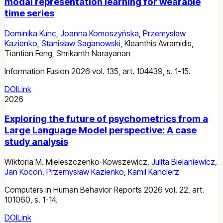
modal representation learning for wearable
time series
Dominika Kunc
,
Joanna Komoszyńska
,
Przemysław
Kazienko
,
Stanisław Saganowski
,
Kleanthis Avramidis
,
Tiantian Feng
,
Shrikanth Narayanan
Information Fusion 2026 vol. 135, art. 104439, s. 1-15.
DOI
Link
2026
Exploring the future of psychometrics from a
Large Language Model perspective: A case
study analysis
Wiktoria M. Mieleszczenko-Kowszewicz
,
Julita Bielaniewicz
,
Jan Kocoń
,
Przemysław Kazienko
,
Kamil Kanclerz
Computers in Human Behavior Reports 2026 vol. 22, art.
101060, s. 1-14.
DOI
Link