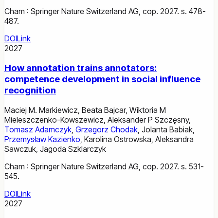
Cham : Springer Nature Switzerland AG, cop. 2027. s. 478-
487.
DOI
Link
2027
How annotation trains annotators:
competence development in social influence
recognition
Maciej M. Markiewicz
,
Beata Bajcar
,
Wiktoria M
Mieleszczenko-Kowszewicz
,
Aleksander P Szczęsny
,
Tomasz Adamczyk
,
Grzegorz Chodak
,
Jolanta Babiak
,
Przemysław Kazienko
,
Karolina Ostrowska
,
Aleksandra
Sawczuk
,
Jagoda Szklarczyk
Cham : Springer Nature Switzerland AG, cop. 2027. s. 531-
545.
DOI
Link
2027