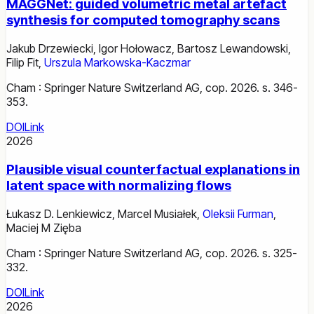
MAGGNet: guided volumetric metal artefact
synthesis for computed tomography scans
Jakub Drzewiecki
,
Igor Hołowacz
,
Bartosz Lewandowski
,
Filip Fit
,
Urszula Markowska-Kaczmar
Cham : Springer Nature Switzerland AG, cop. 2026. s. 346-
353.
DOI
Link
2026
Plausible visual counterfactual explanations in
latent space with normalizing flows
Łukasz D. Lenkiewicz
,
Marcel Musiałek
,
Oleksii Furman
,
Maciej M Zięba
Cham : Springer Nature Switzerland AG, cop. 2026. s. 325-
332.
DOI
Link
2026