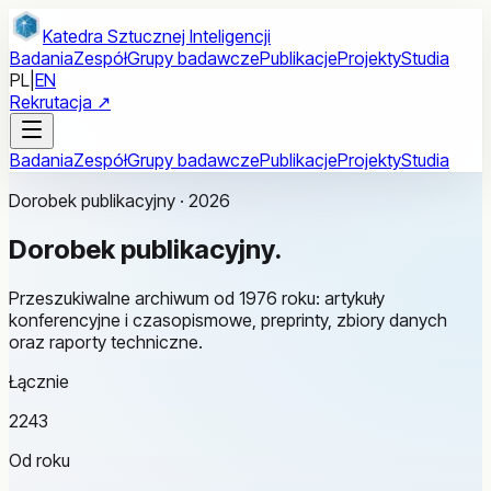
Przejdź do treści głównej
Katedra Sztucznej Inteligencji
Badania
Zespół
Grupy badawcze
Publikacje
Projekty
Studia
PL
|
EN
Rekrutacja ↗
Badania
Zespół
Grupy badawcze
Publikacje
Projekty
Studia
Dorobek publikacyjny · 2026
Dorobek
publikacyjny.
Przeszukiwalne archiwum od 1976 roku: artykuły
konferencyjne i czasopismowe, preprinty, zbiory danych
oraz raporty techniczne.
Łącznie
2243
Od roku