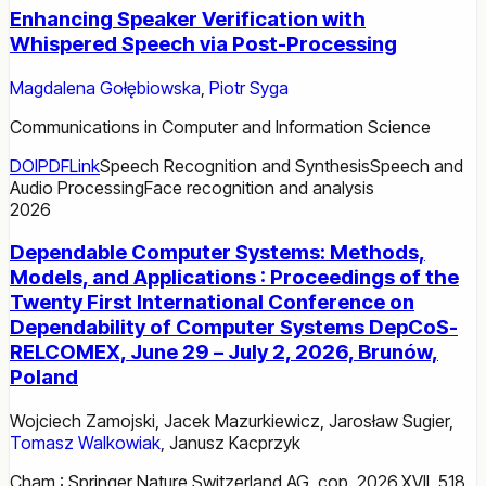
Enhancing Speaker Verification with
Whispered Speech via Post-Processing
Magdalena Gołębiowska
,
Piotr Syga
Communications in Computer and Information Science
DOI
PDF
Link
Speech Recognition and Synthesis
Speech and
Audio Processing
Face recognition and analysis
2026
Dependable Computer Systems: Methods,
Models, and Applications : Proceedings of the
Twenty First International Conference on
Dependability of Computer Systems DepCoS-
RELCOMEX, June 29 – July 2, 2026, Brunów,
Poland
Wojciech Zamojski
,
Jacek Mazurkiewicz
,
Jarosław Sugier
,
Tomasz Walkowiak
,
Janusz Kacprzyk
Cham : Springer Nature Switzerland AG, cop. 2026.XVII, 518