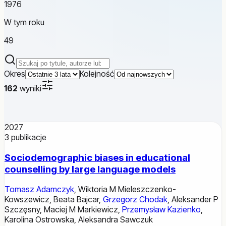
1976
W tym roku
49
Szukaj publikacji
Okres
Kolejność
162
wyniki
2027
3
publikacje
Sociodemographic biases in educational
counselling by large language models
Tomasz Adamczyk
,
Wiktoria M Mieleszczenko-
Kowszewicz
,
Beata Bajcar
,
Grzegorz Chodak
,
Aleksander P
Szczęsny
,
Maciej M Markiewicz
,
Przemysław Kazienko
,
Karolina Ostrowska
,
Aleksandra Sawczuk