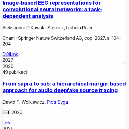
Image-based EEG representations for
convolutional neural networks: a task-
dependent analysis
Aleksandra D Kawala-Sterniuk
,
Izabela Rejer
Cham : Springer Nature Switzerland AG, cop. 2027. s. 194–
204.
DOI
Link
2027
2026
49
publikacji
From supra to sub: a hierarchical margin-based
approach for audio deepfake source tracing
Dawid T. Wolkiewicz
,
Piotr Syga
IEEE 2026
Link
2026