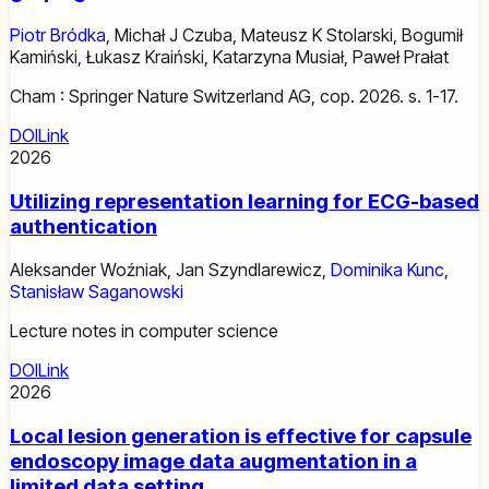
Piotr Bródka
,
Michał J Czuba
,
Mateusz K Stolarski
,
Bogumił
Kamiński
,
Łukasz Kraiński
,
Katarzyna Musiał
,
Paweł Prałat
Cham : Springer Nature Switzerland AG, cop. 2026. s. 1-17.
DOI
Link
2026
Utilizing representation learning for ECG-based
authentication
Aleksander Woźniak
,
Jan Szyndlarewicz
,
Dominika Kunc
,
Stanisław Saganowski
Lecture notes in computer science
DOI
Link
2026
Local lesion generation is effective for capsule
endoscopy image data augmentation in a
limited data setting