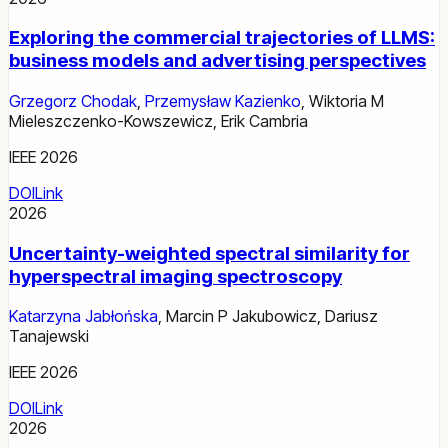
Exploring the commercial trajectories of LLMS:
business models and advertising perspectives
Grzegorz Chodak
,
Przemysław Kazienko
,
Wiktoria M
Mieleszczenko-Kowszewicz
,
Erik Cambria
IEEE 2026
DOI
Link
2026
Uncertainty-weighted spectral similarity for
hyperspectral imaging spectroscopy
Katarzyna Jabłońska
,
Marcin P Jakubowicz
,
Dariusz
Tanajewski
IEEE 2026
DOI
Link
2026