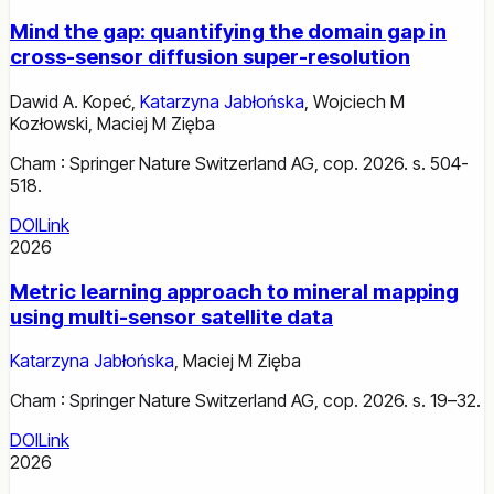
Mind the gap: quantifying the domain gap in
cross-sensor diffusion super-resolution
Dawid A. Kopeć
,
Katarzyna Jabłońska
,
Wojciech M
Kozłowski
,
Maciej M Zięba
Cham : Springer Nature Switzerland AG, cop. 2026. s. 504-
518.
DOI
Link
2026
Metric learning approach to mineral mapping
using multi-sensor satellite data
Katarzyna Jabłońska
,
Maciej M Zięba
Cham : Springer Nature Switzerland AG, cop. 2026. s. 19–32.
DOI
Link
2026