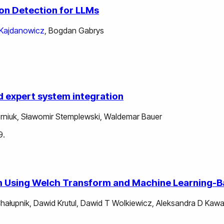
ion Detection for LLMs
Kajdanowicz
,
Bogdan Gabrys
nd expert system integration
rniuk
,
Sławomir Stemplewski
,
Waldemar Bauer
9.
tem Using Welch Transform and Machine Learning
Chałupnik
,
Dawid Krutul
,
Dawid T Wolkiewicz
,
Aleksandra D Kawa