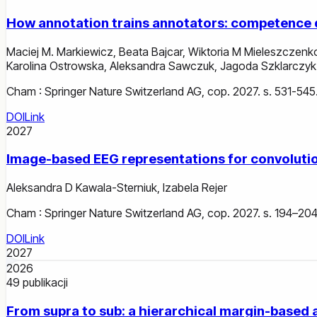
How annotation trains annotators: competence d
Maciej M. Markiewicz
,
Beata Bajcar
,
Wiktoria M Mieleszczen
Karolina Ostrowska
,
Aleksandra Sawczuk
,
Jagoda Szklarczyk
Cham : Springer Nature Switzerland AG, cop. 2027. s. 531-545
DOI
Link
2027
Image-based EEG representations for convolutio
Aleksandra D Kawala-Sterniuk
,
Izabela Rejer
Cham : Springer Nature Switzerland AG, cop. 2027. s. 194–204
DOI
Link
2027
2026
49
publikacji
From supra to sub: a hierarchical margin-based