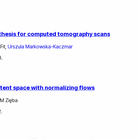
nthesis for computed tomography scans
 Fit
,
Urszula Markowska-Kaczmar
3.
latent space with normalizing flows
 M Zięba
.