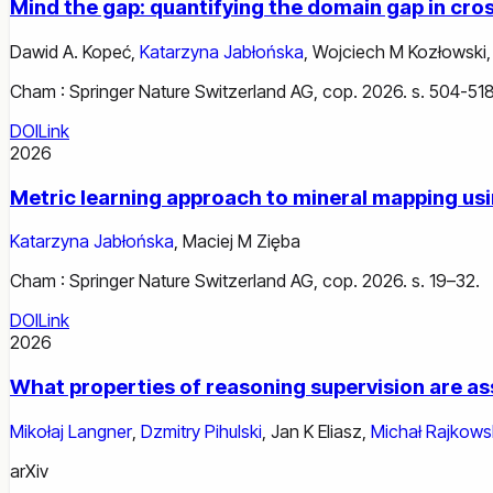
Mind the gap: quantifying the domain gap in cro
Dawid A. Kopeć
,
Katarzyna Jabłońska
,
Wojciech M Kozłowski
Cham : Springer Nature Switzerland AG, cop. 2026. s. 504-518
DOI
Link
2026
Metric learning approach to mineral mapping usin
Katarzyna Jabłońska
,
Maciej M Zięba
Cham : Springer Nature Switzerland AG, cop. 2026. s. 19–32.
DOI
Link
2026
What properties of reasoning supervision are a
Mikołaj Langner
,
Dzmitry Pihulski
,
Jan K Eliasz
,
Michał Rajkows
arXiv