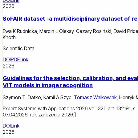
DOI
Link
2026
SoFAIR dataset -a multidisciplinary dataset of 
Ewa K Rudnicka
,
Marcin Ł Oleksy
,
Cezary Rosiński
,
David Prid
Knoth
Scientific Data
DOI
PDF
Link
2026
Guidelines for the selection, calibration, and 
ViT models in image recognition
Szymon T. Datko
,
Kamil A Szyc
,
Tomasz Walkowiak
,
Henryk 
Expert Systems with Applications 2026 vol. 321, art. 132191, 
07.04.2026, rok zaliczenia 2026.]
DOI
Link
2026