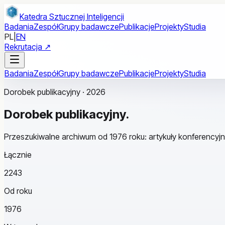
Przejdź do treści głównej
Katedra Sztucznej Inteligencji
Badania
Zespół
Grupy badawcze
Publikacje
Projekty
Studia
PL
|
EN
Rekrutacja ↗
Badania
Zespół
Grupy badawcze
Publikacje
Projekty
Studia
Dorobek publikacyjny · 2026
Dorobek
publikacyjny.
Przeszukiwalne archiwum od 1976 roku: artykuły konferencyjn
Łącznie
2243
Od roku
1976