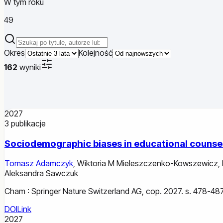
W tym roku
49
Szukaj publikacji
Okres
Kolejność
162
wyniki
2027
3
publikacje
Sociodemographic biases in educational counsel
Tomasz Adamczyk
,
Wiktoria M Mieleszczenko-Kowszewicz
,
Aleksandra Sawczuk
Cham : Springer Nature Switzerland AG, cop. 2027. s. 478-487
DOI
Link
2027