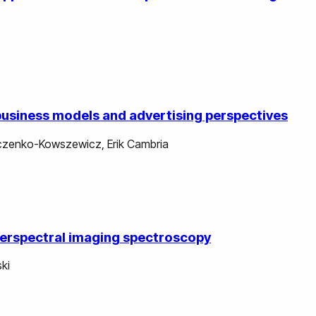
business models and advertising perspectives
zczenko-Kowszewicz
,
Erik Cambria
yperspectral imaging spectroscopy
ki