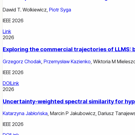
Dawid T. Wolkiewicz
,
Piotr Syga
IEEE 2026
Link
2026
Exploring the commercial trajectories of LLMS: 
Grzegorz Chodak
,
Przemysław Kazienko
,
Wiktoria M Mieles
IEEE 2026
DOI
Link
2026
Uncertainty-weighted spectral similarity for h
Katarzyna Jabłońska
,
Marcin P Jakubowicz
,
Dariusz Tanajews
IEEE 2026