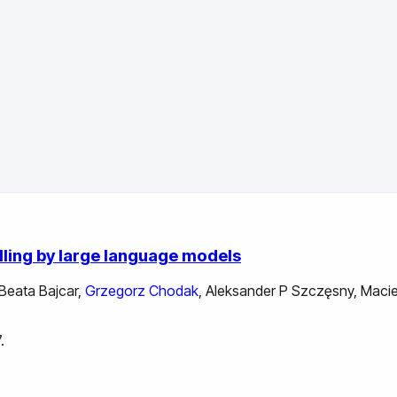
ling by large language models
Beata Bajcar
,
Grzegorz Chodak
,
Aleksander P Szczęsny
,
Macie
.