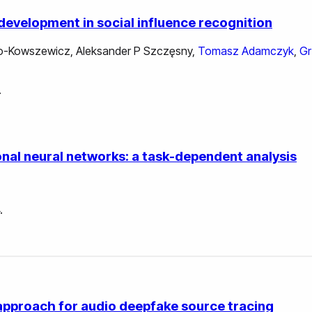
evelopment in social influence recognition
ko-Kowszewicz
,
Aleksander P Szczęsny
,
Tomasz Adamczyk
,
Gr
.
nal neural networks: a task-dependent analysis
.
 approach for audio deepfake source tracing