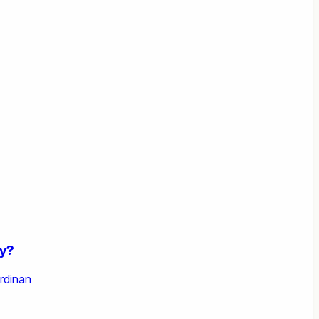
y?
rdinan