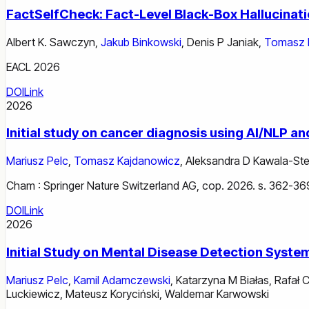
FactSelfCheck: Fact-Level Black-Box Hallucinat
Albert K. Sawczyn
,
Jakub Binkowski
,
Denis P Janiak
,
Tomasz 
EACL 2026
DOI
Link
2026
Initial study on cancer diagnosis using AI/NLP a
Mariusz Pelc
,
Tomasz Kajdanowicz
,
Aleksandra D Kawala-Ste
Cham : Springer Nature Switzerland AG, cop. 2026. s. 362-36
DOI
Link
2026
Initial Study on Mental Disease Detection Sys
Mariusz Pelc
,
Kamil Adamczewski
,
Katarzyna M Białas
,
Rafał 
Luckiewicz
,
Mateusz Koryciński
,
Waldemar Karwowski