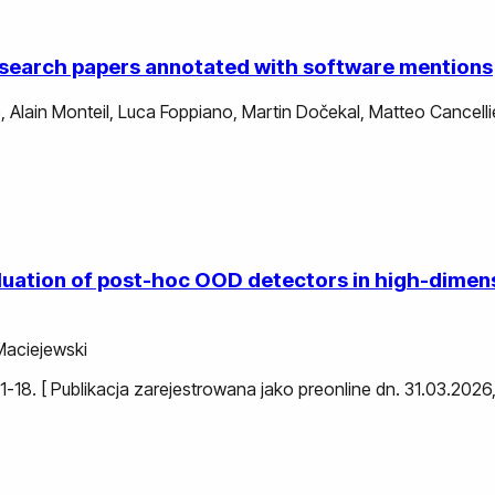
research papers annotated with software mentions
e
,
Alain Monteil
,
Luca Foppiano
,
Martin Dočekal
,
Matteo Cancellie
evaluation of post-hoc OOD detectors in high-dime
Maciejewski
s. 1-18. [ Publikacja zarejestrowana jako preonline dn. 31.03.20