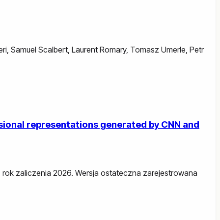
ri
,
Samuel Scalbert
,
Laurent Romary
,
Tomasz Umerle
,
Petr
nsional representations generated by CNN and
26, rok zaliczenia 2026. Wersja ostateczna zarejestrowana