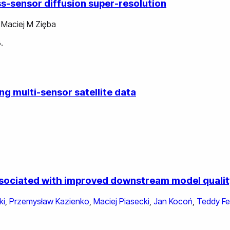
ss-sensor diffusion super-resolution
,
Maciej M Zięba
.
g multi-sensor satellite data
ssociated with improved downstream model qualit
ki
,
Przemysław Kazienko
,
Maciej Piasecki
,
Jan Kocoń
,
Teddy Fe