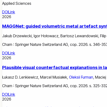
Applied Sciences
DOI
Link
2026
MAGGNet: guided volumetric metal artefact sy
Jakub Drzewiecki
,
Igor Hołowacz
,
Bartosz Lewandowski
,
Filip
Cham : Springer Nature Switzerland AG, cop. 2026. s. 346-35
DOI
Link
2026
Plausible visual counterfactual explanations in 
Łukasz D. Lenkiewicz
,
Marcel Musiałek
,
Oleksii Furman
,
Maciej
Cham : Springer Nature Switzerland AG, cop. 2026. s. 325-332
DOI
Link
2026