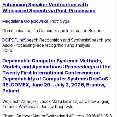
Enhancing Speaker Verification with
Whispered Speech via Post-Processing
Magdalena Gołębiowska
,
Piotr Syga
Communications in Computer and Information Science
DOI
PDF
Link
Speech Recognition and Synthesis
Speech and
Audio Processing
Face recognition and analysis
2026
Dependable Computer Systems: Methods,
Models, and Applications : Proceedings of the
Twenty First International Conference on
Dependability of Computer Systems DepCoS-
RELCOMEX, June 29 – July 2, 2026, Brunów,
Poland
Wojciech Zamojski
,
Jacek Mazurkiewicz
,
Jarosław Sugier
,
Tomasz Walkowiak
,
Janusz Kacprzyk
Cham : Springer Nature Switzerland AG, cop. 2026.XVII, 518