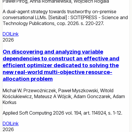
Paweł Piróg
,
Anna Romaniewska
,
Wojciech Rogala
A dual-agent strategy towards trustworthy on-premise
conversational LLMs. [Setúbal] : SCITEPRESS - Science and
Technology Publications, cop. 2026. s. 220-227.
DOI
Link
2026
On discovering and analyzing variable
dependencies to construct an effective and
efficient optimizer dedicated to solving the
new real-world multi-objective resource-
allocation problem
Michał W. Przewoźniczek
,
Paweł Myszkowski
,
Witold
Kościukiewicz
,
Mateusz A Wójcik
,
Adam Gonczarek
,
Adam
Korkus
Applied Soft Computing 2026 vol. 194, art. 114924, s. 1-12.
DOI
Link
2026