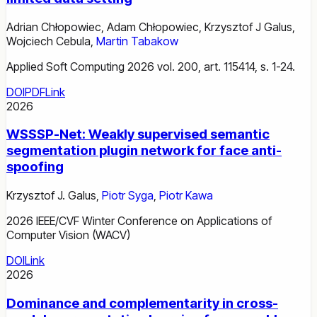
Adrian Chłopowiec
,
Adam Chłopowiec
,
Krzysztof J Galus
,
Wojciech Cebula
,
Martin Tabakow
Applied Soft Computing 2026 vol. 200, art. 115414, s. 1-24.
DOI
PDF
Link
2026
WSSSP-Net: Weakly supervised semantic
segmentation plugin network for face anti-
spoofing
Krzysztof J. Galus
,
Piotr Syga
,
Piotr Kawa
2026 IEEE/CVF Winter Conference on Applications of
Computer Vision (WACV)
DOI
Link
2026
Dominance and complementarity in cross-