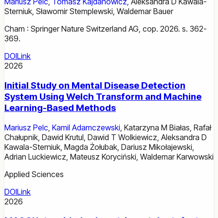
Mariusz Pelc
,
Tomasz Kajdanowicz
,
Aleksandra D Kawala-
Sterniuk
,
Sławomir Stemplewski
,
Waldemar Bauer
Cham : Springer Nature Switzerland AG, cop. 2026. s. 362-
369.
DOI
Link
2026
Initial Study on Mental Disease Detection
System Using Welch Transform and Machine
Learning-Based Methods
Mariusz Pelc
,
Kamil Adamczewski
,
Katarzyna M Białas
,
Rafał
Chałupnik
,
Dawid Krutul
,
Dawid T Wolkiewicz
,
Aleksandra D
Kawala-Sterniuk
,
Magda Żołubak
,
Dariusz Mikołajewski
,
Adrian Luckiewicz
,
Mateusz Koryciński
,
Waldemar Karwowski
Applied Sciences
DOI
Link
2026