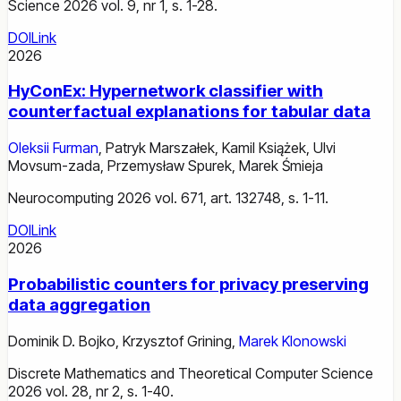
Science 2026 vol. 9, nr 1, s. 1-28.
DOI
Link
2026
HyConEx: Hypernetwork classifier with
counterfactual explanations for tabular data
Oleksii Furman
,
Patryk Marszałek
,
Kamil Książek
,
Ulvi
Movsum-zada
,
Przemysław Spurek
,
Marek Śmieja
Neurocomputing 2026 vol. 671, art. 132748, s. 1-11.
DOI
Link
2026
Probabilistic counters for privacy preserving
data aggregation
Dominik D. Bojko
,
Krzysztof Grining
,
Marek Klonowski
Discrete Mathematics and Theoretical Computer Science
2026 vol. 28, nr 2, s. 1-40.