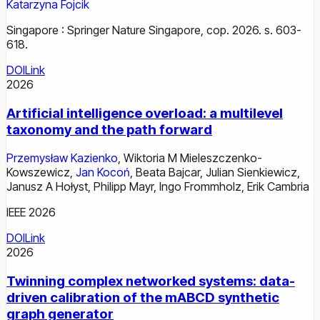
Katarzyna Fojcik
Singapore : Springer Nature Singapore, cop. 2026. s. 603-
618.
DOI
Link
2026
Artificial intelligence overload: a multilevel
taxonomy and the path forward
Przemysław Kazienko
,
Wiktoria M Mieleszczenko-
Kowszewicz
,
Jan Kocoń
,
Beata Bajcar
,
Julian Sienkiewicz
,
Janusz A Hołyst
,
Philipp Mayr
,
Ingo Frommholz
,
Erik Cambria
IEEE 2026
DOI
Link
2026
Twinning complex networked systems: data-
driven calibration of the mABCD synthetic
graph generator