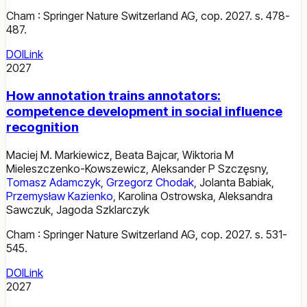
Cham : Springer Nature Switzerland AG, cop. 2027. s. 478-
487.
DOI
Link
2027
How annotation trains annotators:
competence development in social influence
recognition
Maciej M. Markiewicz
,
Beata Bajcar
,
Wiktoria M
Mieleszczenko-Kowszewicz
,
Aleksander P Szczęsny
,
Tomasz Adamczyk
,
Grzegorz Chodak
,
Jolanta Babiak
,
Przemysław Kazienko
,
Karolina Ostrowska
,
Aleksandra
Sawczuk
,
Jagoda Szklarczyk
Cham : Springer Nature Switzerland AG, cop. 2027. s. 531-
545.
DOI
Link
2027