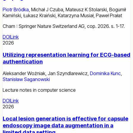
Piotr Bródka
,
Michał J Czuba
,
Mateusz K Stolarski
,
Bogumił
Kamiński
,
Łukasz Kraiński
,
Katarzyna Musiał
,
Paweł Prałat
Cham : Springer Nature Switzerland AG, cop. 2026. s. 1-17.
DOI
Link
2026
Utilizing representation learning for ECG-based
authentication
Aleksander Woźniak
,
Jan Szyndlarewicz
,
Dominika Kunc
,
Stanisław Saganowski
Lecture notes in computer science
DOI
Link
2026
Local lesion generation is effective for capsule
endoscopy image data augmentation in a
limited data setting