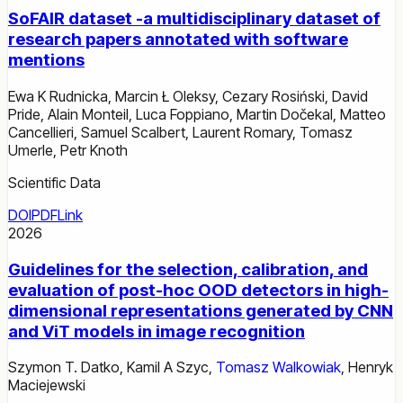
SoFAIR dataset -a multidisciplinary dataset of
research papers annotated with software
mentions
Ewa K Rudnicka
,
Marcin Ł Oleksy
,
Cezary Rosiński
,
David
Pride
,
Alain Monteil
,
Luca Foppiano
,
Martin Dočekal
,
Matteo
Cancellieri
,
Samuel Scalbert
,
Laurent Romary
,
Tomasz
Umerle
,
Petr Knoth
Scientific Data
DOI
PDF
Link
2026
Guidelines for the selection, calibration, and
evaluation of post-hoc OOD detectors in high-
dimensional representations generated by CNN
and ViT models in image recognition
Szymon T. Datko
,
Kamil A Szyc
,
Tomasz Walkowiak
,
Henryk
Maciejewski