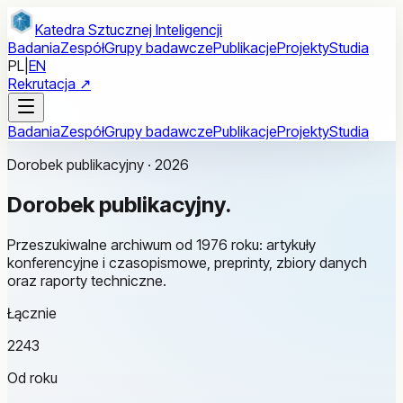
Przejdź do treści głównej
Katedra Sztucznej Inteligencji
Badania
Zespół
Grupy badawcze
Publikacje
Projekty
Studia
PL
|
EN
Rekrutacja ↗
Badania
Zespół
Grupy badawcze
Publikacje
Projekty
Studia
Dorobek publikacyjny · 2026
Dorobek
publikacyjny.
Przeszukiwalne archiwum od 1976 roku: artykuły
konferencyjne i czasopismowe, preprinty, zbiory danych
oraz raporty techniczne.
Łącznie
2243
Od roku