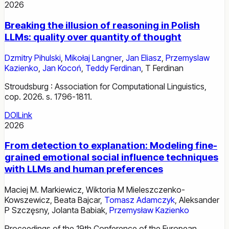
2026
Breaking the illusion of reasoning in Polish
LLMs: quality over quantity of thought
Dzmitry Pihulski
,
Mikołaj Langner
,
Jan Eliasz
,
Przemyslaw
Kazienko
,
Jan Kocoń
,
Teddy Ferdinan
,
T Ferdinan
Stroudsburg : Association for Computational Linguistics,
cop. 2026. s. 1796-1811.
DOI
Link
2026
From detection to explanation: Modeling fine-
grained emotional social influence techniques
with LLMs and human preferences
Maciej M. Markiewicz
,
Wiktoria M Mieleszczenko-
Kowszewicz
,
Beata Bajcar
,
Tomasz Adamczyk
,
Aleksander
P Szczęsny
,
Jolanta Babiak
,
Przemysław Kazienko
Proceedings of the 19th Conference of the European