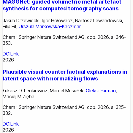
MAGGNet: guided volumetric metal artefact
synthesis for computed tomography scans
Jakub Drzewiecki
,
Igor Hołowacz
,
Bartosz Lewandowski
,
Filip Fit
,
Urszula Markowska-Kaczmar
Cham : Springer Nature Switzerland AG, cop. 2026. s. 346-
353.
DOI
Link
2026
Plausible visual counterfactual explanations in
latent space with normalizing flows
Łukasz D. Lenkiewicz
,
Marcel Musiałek
,
Oleksii Furman
,
Maciej M Zięba
Cham : Springer Nature Switzerland AG, cop. 2026. s. 325-
332.
DOI
Link
2026