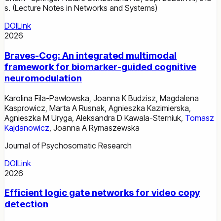
s. (Lecture Notes in Networks and Systems)
DOI
Link
2026
Braves-Cog: An integrated multimodal
framework for biomarker-guided cognitive
neuromodulation
Karolina Fila-Pawłowska
,
Joanna K Budzisz
,
Magdalena
Kasprowicz
,
Marta A Rusnak
,
Agnieszka Kazimierska
,
Agnieszka M Uryga
,
Aleksandra D Kawala-Sterniuk
,
Tomasz
Kajdanowicz
,
Joanna A Rymaszewska
Journal of Psychosomatic Research
DOI
Link
2026
Efficient logic gate networks for video copy
detection