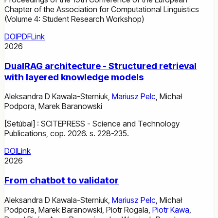
Chapter of the Association for Computational Linguistics
(Volume 4: Student Research Workshop)
DOI
PDF
Link
2026
DualRAG architecture - Structured retrieval
with layered knowledge models
Aleksandra D Kawala-Sterniuk
,
Mariusz Pelc
,
Michał
Podpora
,
Marek Baranowski
[Setúbal] : SCITEPRESS - Science and Technology
Publications, cop. 2026. s. 228-235.
DOI
Link
2026
From chatbot to validator
Aleksandra D Kawala-Sterniuk
,
Mariusz Pelc
,
Michał
Podpora
,
Marek Baranowski
,
Piotr Rogala
,
Piotr Kawa
,