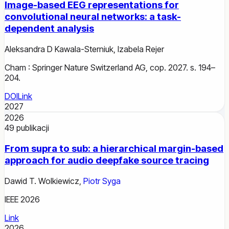
Image-based EEG representations for
convolutional neural networks: a task-
dependent analysis
Aleksandra D Kawala-Sterniuk
,
Izabela Rejer
Cham : Springer Nature Switzerland AG, cop. 2027. s. 194–
204.
DOI
Link
2027
2026
49
publikacji
From supra to sub: a hierarchical margin-based
approach for audio deepfake source tracing
Dawid T. Wolkiewicz
,
Piotr Syga
IEEE 2026
Link
2026