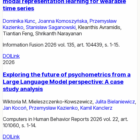
modal representation learning for wearable
time series
Dominika Kunc
,
Joanna Komoszyńska
,
Przemysław
Kazienko
,
Stanisław Saganowski
,
Kleanthis Avramidis
,
Tiantian Feng
,
Shrikanth Narayanan
Information Fusion 2026 vol. 135, art. 104439, s. 1-15.
DOI
Link
2026
Exploring the future of psychometrics from a
Large Language Model perspective: A case
study analysis
Wiktoria M. Mieleszczenko-Kowszewicz
,
Julita Bielaniewicz
,
Jan Kocoń
,
Przemysław Kazienko
,
Kamil Kanclerz
Computers in Human Behavior Reports 2026 vol. 22, art.
101060, s. 1-14.
DOI
Link