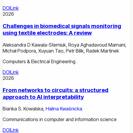
DOI
Link
2026
Challenges in biomedical signals monitoring
using textile electrodes: A review
Aleksandra D Kawala-Sterniuk
,
Roya Aghadavoud Marnani
,
Michał Podpora
,
Xuyuan Tao
,
Petr Bilik
,
Radek Martinek
Computers & Electrical Engineering
DOI
Link
2026
From networks to circuits: a structured
approach to AI interpretability
Bianka S. Kowalska
,
Halina Kwaśnicka
Communications in computer and information science
DOI
Link