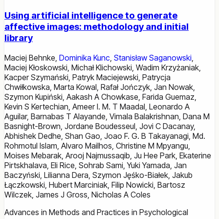
Using artificial intelligence to generate
affective images: methodology and initial
library
Maciej Behnke
,
Dominika Kunc
,
Stanisław Saganowski
,
Maciej Kłoskowski
,
Michał Klichowski
,
Wadim Krzyżaniak
,
Kacper Szymański
,
Patryk Maciejewski
,
Patrycja
Chwiłkowska
,
Marta Kowal
,
Rafał Jończyk
,
Jan Nowak
,
Szymon Kupiński
,
Aakash A Chowkase
,
Farida Guemaz
,
Kevin S Kertechian
,
Ameer I. M. T Maadal
,
Leonardo A
Aguilar
,
Barnabas T Alayande
,
Vimala Balakrishnan
,
Dana M
Basnight-Brown
,
Jordane Boudesseul
,
Jovi C Dacanay
,
Abhishek Dedhe
,
Shan Gao
,
Joao F. G. B Takayanagi
,
Md.
Rohmotul Islam
,
Alvaro Mailhos
,
Christine M Mpyangu
,
Moises Mebarak
,
Arooj Najmussaqib
,
Ju Hee Park
,
Ekaterine
Pirtskhalava
,
Eli Rice
,
Sohrab Sami
,
Yuki Yamada
,
Jan
Baczyński
,
Lilianna Dera
,
Szymon Jęśko-Białek
,
Jakub
Łączkowski
,
Hubert Marciniak
,
Filip Nowicki
,
Bartosz
Wilczek
,
James J Gross
,
Nicholas A Coles
Advances in Methods and Practices in Psychological