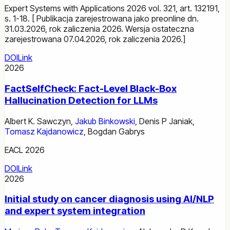
Expert Systems with Applications 2026 vol. 321, art. 132191,
s. 1-18. [ Publikacja zarejestrowana jako preonline dn.
31.03.2026, rok zaliczenia 2026. Wersja ostateczna
zarejestrowana 07.04.2026, rok zaliczenia 2026.]
DOI
Link
2026
FactSelfCheck: Fact-Level Black-Box
Hallucination Detection for LLMs
Albert K. Sawczyn
,
Jakub Binkowski
,
Denis P Janiak
,
Tomasz Kajdanowicz
,
Bogdan Gabrys
EACL 2026
DOI
Link
2026
Initial study on cancer diagnosis using AI/NLP
and expert system integration