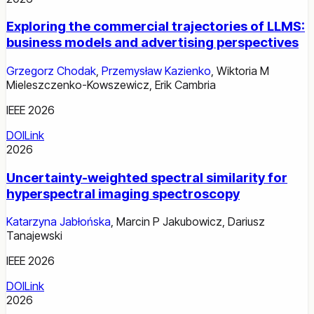
Exploring the commercial trajectories of LLMS:
business models and advertising perspectives
Grzegorz Chodak
,
Przemysław Kazienko
,
Wiktoria M
Mieleszczenko-Kowszewicz
,
Erik Cambria
IEEE 2026
DOI
Link
2026
Uncertainty-weighted spectral similarity for
hyperspectral imaging spectroscopy
Katarzyna Jabłońska
,
Marcin P Jakubowicz
,
Dariusz
Tanajewski
IEEE 2026
DOI
Link
2026