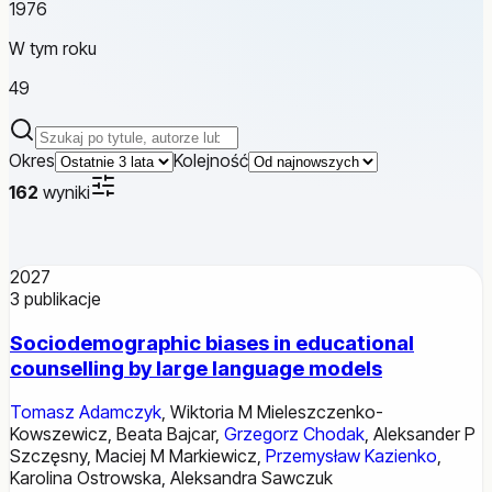
1976
W tym roku
49
Szukaj publikacji
Okres
Kolejność
162
wyniki
2027
3
publikacje
Sociodemographic biases in educational
counselling by large language models
Tomasz Adamczyk
,
Wiktoria M Mieleszczenko-
Kowszewicz
,
Beata Bajcar
,
Grzegorz Chodak
,
Aleksander P
Szczęsny
,
Maciej M Markiewicz
,
Przemysław Kazienko
,
Karolina Ostrowska
,
Aleksandra Sawczuk