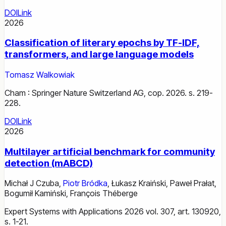
DOI
Link
2026
Classification of literary epochs by TF-IDF,
transformers, and large language models
Tomasz Walkowiak
Cham : Springer Nature Switzerland AG, cop. 2026. s. 219-
228.
DOI
Link
2026
Multilayer artificial benchmark for community
detection (mABCD)
Michał J Czuba
,
Piotr Bródka
,
Łukasz Kraiński
,
Paweł Prałat
,
Bogumił Kamiński
,
François Théberge
Expert Systems with Applications 2026 vol. 307, art. 130920,
s. 1-21.