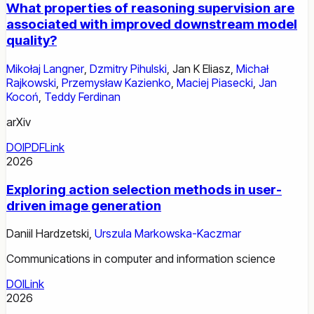
What properties of reasoning supervision are
associated with improved downstream model
quality?
Mikołaj Langner
,
Dzmitry Pihulski
,
Jan K Eliasz
,
Michał
Rajkowski
,
Przemysław Kazienko
,
Maciej Piasecki
,
Jan
Kocoń
,
Teddy Ferdinan
arXiv
DOI
PDF
Link
2026
Exploring action selection methods in user-
driven image generation
Daniil Hardzetski
,
Urszula Markowska-Kaczmar
Communications in computer and information science
DOI
Link
2026