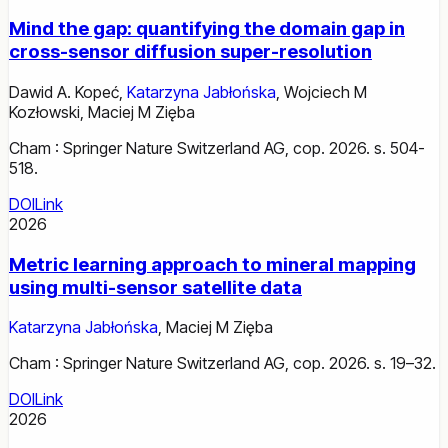
Mind the gap: quantifying the domain gap in
cross-sensor diffusion super-resolution
Dawid A. Kopeć
,
Katarzyna Jabłońska
,
Wojciech M
Kozłowski
,
Maciej M Zięba
Cham : Springer Nature Switzerland AG, cop. 2026. s. 504-
518.
DOI
Link
2026
Metric learning approach to mineral mapping
using multi-sensor satellite data
Katarzyna Jabłońska
,
Maciej M Zięba
Cham : Springer Nature Switzerland AG, cop. 2026. s. 19–32.
DOI
Link
2026