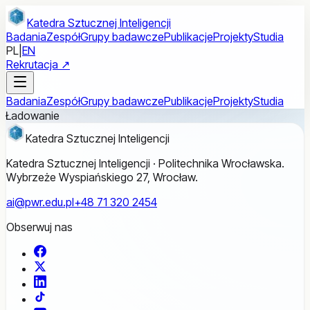
Przejdź do treści głównej
Katedra Sztucznej Inteligencji
Badania
Zespół
Grupy badawcze
Publikacje
Projekty
Studia
PL
|
EN
Rekrutacja ↗
Badania
Zespół
Grupy badawcze
Publikacje
Projekty
Studia
Ładowanie
Katedra Sztucznej Inteligencji
Katedra Sztucznej Inteligencji · Politechnika Wrocławska.
Wybrzeże Wyspiańskiego 27, Wrocław.
ai@pwr.edu.pl
+48 71 320 2454
Obserwuj nas
Facebook
X
LinkedIn
TikTok