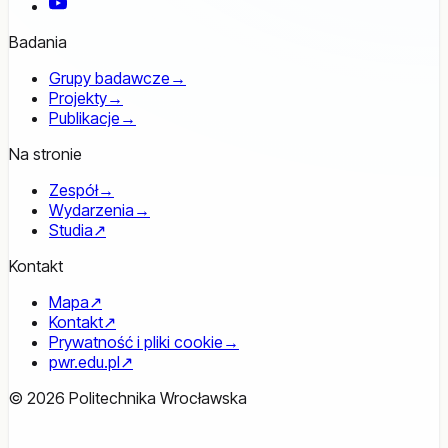
YouTube
Badania
Grupy badawcze
→
Projekty
→
Publikacje
→
Na stronie
Zespół
→
Wydarzenia
→
Studia
↗
Kontakt
Mapa
↗
Kontakt
↗
Prywatność i pliki cookie
→
pwr.edu.pl
↗
© 2026 Politechnika Wrocławska