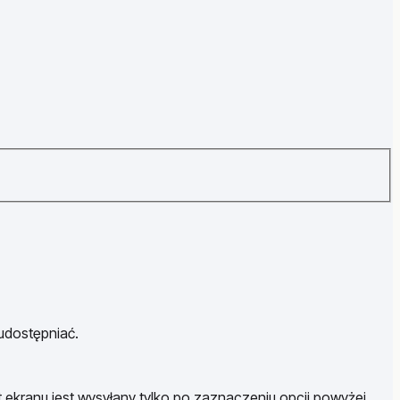
 udostępniać.
t ekranu jest wysyłany tylko po zaznaczeniu opcji powyżej.