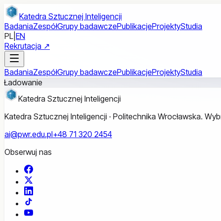
Przejdź do treści głównej
Katedra Sztucznej Inteligencji
Badania
Zespół
Grupy badawcze
Publikacje
Projekty
Studia
PL
|
EN
Rekrutacja ↗
Badania
Zespół
Grupy badawcze
Publikacje
Projekty
Studia
Ładowanie
Katedra Sztucznej Inteligencji
Katedra Sztucznej Inteligencji · Politechnika Wrocławska. W
ai@pwr.edu.pl
+48 71 320 2454
Obserwuj nas
Facebook
X
LinkedIn
TikTok
YouTube