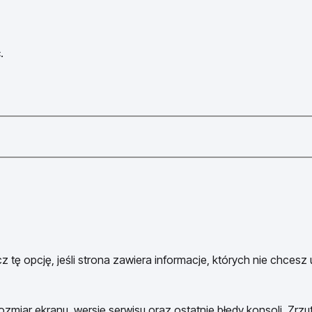
.
 tę opcję, jeśli strona zawiera informacje, których nie chcesz
ozmiar ekranu, wersję serwisu oraz ostatnie błędy konsoli. Zrzu