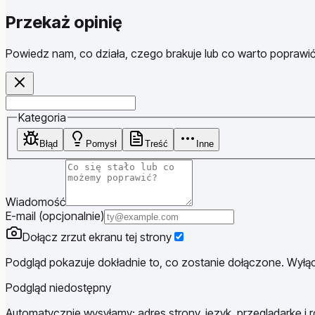
Przekaż opinię
Powiedz nam, co działa, czego brakuje lub co warto poprawić
Website
Kategoria
Błąd
Pomysł
Treść
Inne
Wiadomość
E-mail (opcjonalnie)
Dołącz zrzut ekranu tej strony
Podgląd pokazuje dokładnie to, co zostanie dołączone. Wyłącz
Podgląd niedostępny
Automatycznie wysyłamy: adres strony, język, przeglądarkę i r