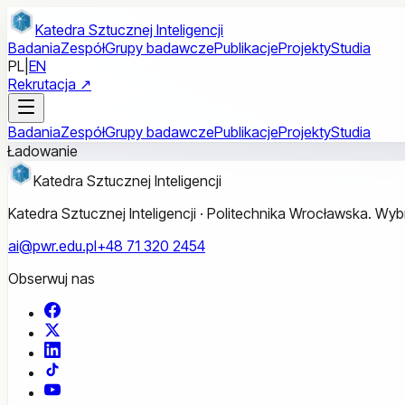
Przejdź do treści głównej
Katedra Sztucznej Inteligencji
Badania
Zespół
Grupy badawcze
Publikacje
Projekty
Studia
PL
|
EN
Rekrutacja ↗
Badania
Zespół
Grupy badawcze
Publikacje
Projekty
Studia
Ładowanie
Katedra Sztucznej Inteligencji
Katedra Sztucznej Inteligencji · Politechnika Wrocławska. W
ai@pwr.edu.pl
+48 71 320 2454
Obserwuj nas
Facebook
X
LinkedIn
TikTok
YouTube