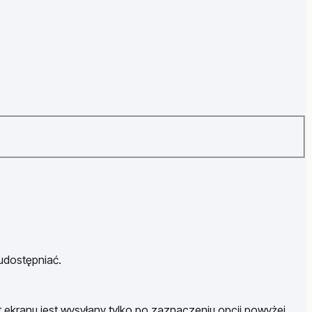
 udostępniać.
t ekranu jest wysyłany tylko po zaznaczeniu opcji powyżej.