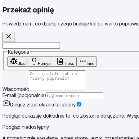
Przekaż opinię
Powiedz nam, co działa, czego brakuje lub co warto poprawić
Website
Kategoria
Błąd
Pomysł
Treść
Inne
Wiadomość
E-mail (opcjonalnie)
Dołącz zrzut ekranu tej strony
Podgląd pokazuje dokładnie to, co zostanie dołączone. Wyłącz
Podgląd niedostępny
Automatycznie wysyłamy: adres strony, język, przeglądarkę i r