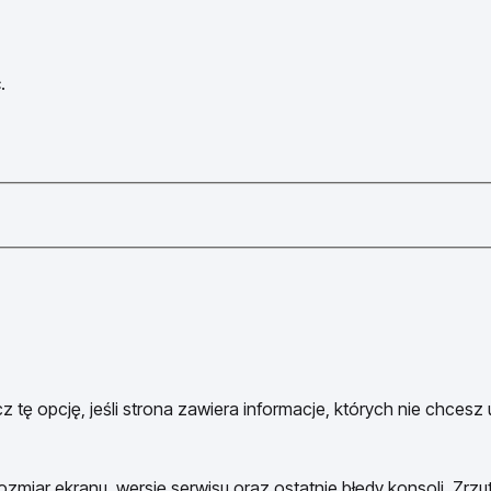
.
 tę opcję, jeśli strona zawiera informacje, których nie chcesz
ozmiar ekranu, wersję serwisu oraz ostatnie błędy konsoli. Zrzu