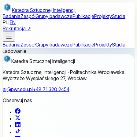
Przejdź do treści głównej
Katedra Sztucznej Inteligencji
Badania
Zespół
Grupy badawcze
Publikacje
Projekty
Studia
PL
|
EN
Rekrutacja ↗
Badania
Zespół
Grupy badawcze
Publikacje
Projekty
Studia
Ładowanie
Katedra Sztucznej Inteligencji
Katedra Sztucznej Inteligencji · Politechnika Wrocławska.
Wybrzeże Wyspiańskiego 27, Wrocław.
ai@pwr.edu.pl
+48 71 320 2454
Obserwuj nas
Facebook
X
LinkedIn
TikTok