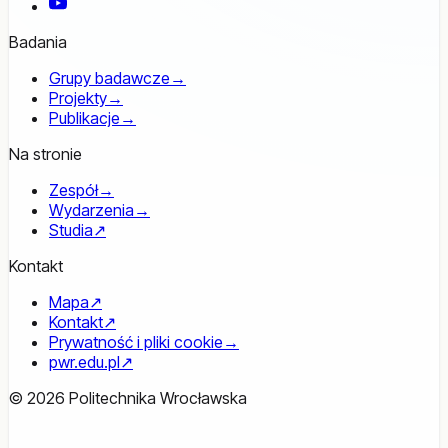
YouTube
Badania
Grupy badawcze
→
Projekty
→
Publikacje
→
Na stronie
Zespół
→
Wydarzenia
→
Studia
↗
Kontakt
Mapa
↗
Kontakt
↗
Prywatność i pliki cookie
→
pwr.edu.pl
↗
© 2026 Politechnika Wrocławska