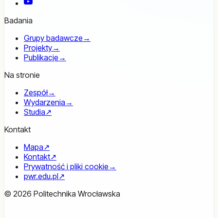
YouTube
Badania
Grupy badawcze
→
Projekty
→
Publikacje
→
Na stronie
Zespół
→
Wydarzenia
→
Studia
↗
Kontakt
Mapa
↗
Kontakt
↗
Prywatność i pliki cookie
→
pwr.edu.pl
↗
© 2026 Politechnika Wrocławska