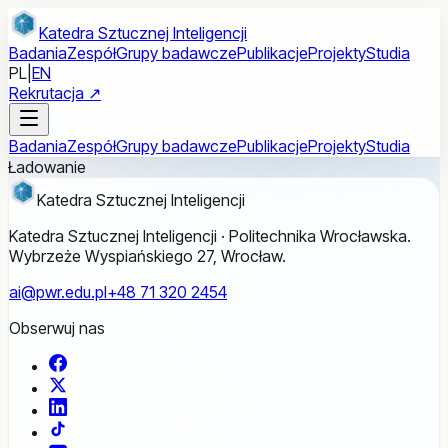
Przejdź do treści głównej
Katedra Sztucznej Inteligencji
Badania
Zespół
Grupy badawcze
Publikacje
Projekty
Studia
PL
|
EN
Rekrutacja ↗
Badania
Zespół
Grupy badawcze
Publikacje
Projekty
Studia
Ładowanie
Katedra Sztucznej Inteligencji
Katedra Sztucznej Inteligencji · Politechnika Wrocławska.
Wybrzeże Wyspiańskiego 27, Wrocław.
ai@pwr.edu.pl
+48 71 320 2454
Obserwuj nas
Facebook
X
LinkedIn
TikTok