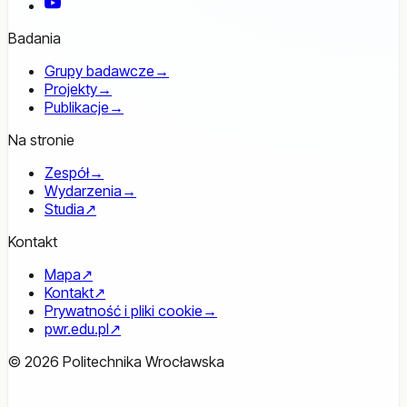
YouTube
Badania
Grupy badawcze
→
Projekty
→
Publikacje
→
Na stronie
Zespół
→
Wydarzenia
→
Studia
↗
Kontakt
Mapa
↗
Kontakt
↗
Prywatność i pliki cookie
→
pwr.edu.pl
↗
© 2026 Politechnika Wrocławska