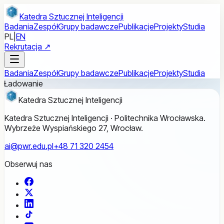
Przejdź do treści głównej
Katedra Sztucznej Inteligencji
Badania
Zespół
Grupy badawcze
Publikacje
Projekty
Studia
PL
|
EN
Rekrutacja ↗
Badania
Zespół
Grupy badawcze
Publikacje
Projekty
Studia
Ładowanie
Katedra Sztucznej Inteligencji
Katedra Sztucznej Inteligencji · Politechnika Wrocławska.
Wybrzeże Wyspiańskiego 27, Wrocław.
ai@pwr.edu.pl
+48 71 320 2454
Obserwuj nas
Facebook
X
LinkedIn
TikTok