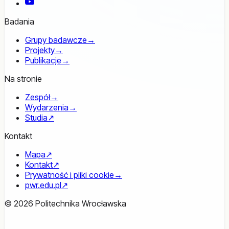
YouTube
Badania
Grupy badawcze
→
Projekty
→
Publikacje
→
Na stronie
Zespół
→
Wydarzenia
→
Studia
↗
Kontakt
Mapa
↗
Kontakt
↗
Prywatność i pliki cookie
→
pwr.edu.pl
↗
© 2026 Politechnika Wrocławska