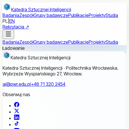
Przejdź do treści głównej
Katedra Sztucznej Inteligencji
Badania
Zespół
Grupy badawcze
Publikacje
Projekty
Studia
PL
|
EN
Rekrutacja ↗
Badania
Zespół
Grupy badawcze
Publikacje
Projekty
Studia
Ładowanie
Katedra Sztucznej Inteligencji
Katedra Sztucznej Inteligencji · Politechnika Wrocławska.
Wybrzeże Wyspiańskiego 27, Wrocław.
ai@pwr.edu.pl
+48 71 320 2454
Obserwuj nas
Facebook
X
LinkedIn
TikTok