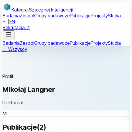
Przejdź do treści głównej
Katedra Sztucznej Inteligencji
Badania
Zespół
Grupy badawcze
Publikacje
Projekty
Studia
PL
|
EN
Rekrutacja ↗
Badania
Zespół
Grupy badawcze
Publikacje
Projekty
Studia
← Wszyscy
Profil
Mikołaj Langner
Doktorant
ML
Publikacje
(
2
)