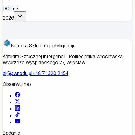
DOI
Link
2026
Katedra Sztucznej Inteligencji
Katedra Sztucznej Inteligencji · Politechnika Wrocławska.
Wybrzeże Wyspiańskiego 27, Wrocław.
ai@pwr.edu.pl
+48 71 320 2454
Obserwuj nas
Facebook
X
LinkedIn
TikTok
YouTube
Badania