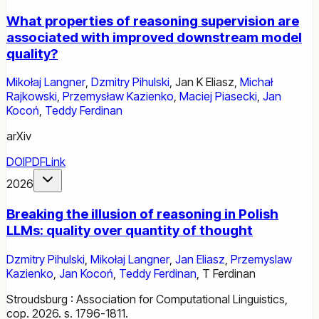
What properties of reasoning supervision are
associated with improved downstream model
quality?
Mikołaj Langner
,
Dzmitry Pihulski
,
Jan K Eliasz
,
Michał
Rajkowski
,
Przemysław Kazienko
,
Maciej Piasecki
,
Jan
Kocoń
,
Teddy Ferdinan
arXiv
DOI
PDF
Link
2026
Breaking the illusion of reasoning in Polish
LLMs: quality over quantity of thought
Dzmitry Pihulski
,
Mikołaj Langner
,
Jan Eliasz
,
Przemyslaw
Kazienko
,
Jan Kocoń
,
Teddy Ferdinan
,
T Ferdinan
Stroudsburg : Association for Computational Linguistics,
cop. 2026. s. 1796-1811.