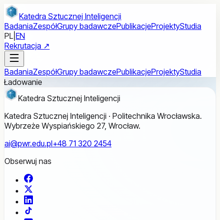
Przejdź do treści głównej
Katedra Sztucznej Inteligencji
Badania
Zespół
Grupy badawcze
Publikacje
Projekty
Studia
PL
|
EN
Rekrutacja ↗
Badania
Zespół
Grupy badawcze
Publikacje
Projekty
Studia
Ładowanie
Katedra Sztucznej Inteligencji
Katedra Sztucznej Inteligencji · Politechnika Wrocławska.
Wybrzeże Wyspiańskiego 27, Wrocław.
ai@pwr.edu.pl
+48 71 320 2454
Obserwuj nas
Facebook
X
LinkedIn
TikTok