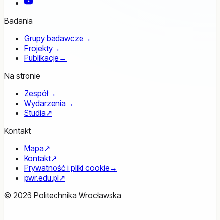
YouTube
Badania
Grupy badawcze
→
Projekty
→
Publikacje
→
Na stronie
Zespół
→
Wydarzenia
→
Studia
↗
Kontakt
Mapa
↗
Kontakt
↗
Prywatność i pliki cookie
→
pwr.edu.pl
↗
© 2026 Politechnika Wrocławska