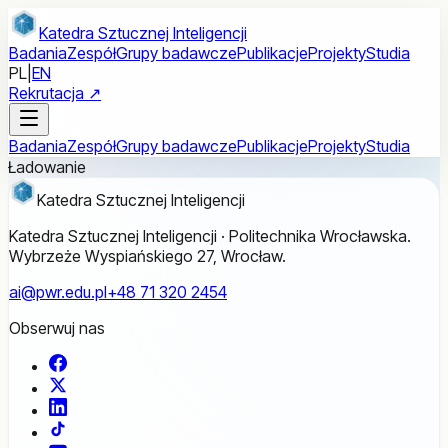
Przejdź do treści głównej
Katedra Sztucznej Inteligencji
Badania
Zespół
Grupy badawcze
Publikacje
Projekty
Studia
PL
|
EN
Rekrutacja ↗
Badania
Zespół
Grupy badawcze
Publikacje
Projekty
Studia
Ładowanie
Katedra Sztucznej Inteligencji
Katedra Sztucznej Inteligencji · Politechnika Wrocławska.
Wybrzeże Wyspiańskiego 27, Wrocław.
ai@pwr.edu.pl
+48 71 320 2454
Obserwuj nas
Facebook
X
LinkedIn
TikTok