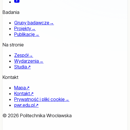
YouTube
Badania
Grupy badawcze
→
Projekty
→
Publikacje
→
Na stronie
Zespół
→
Wydarzenia
→
Studia
↗
Kontakt
Mapa
↗
Kontakt
↗
Prywatność i pliki cookie
→
pwr.edu.pl
↗
© 2026 Politechnika Wrocławska