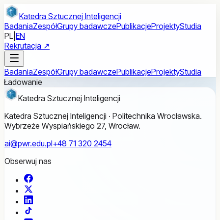
Przejdź do treści głównej
Katedra Sztucznej Inteligencji
Badania
Zespół
Grupy badawcze
Publikacje
Projekty
Studia
PL
|
EN
Rekrutacja ↗
Badania
Zespół
Grupy badawcze
Publikacje
Projekty
Studia
Ładowanie
Katedra Sztucznej Inteligencji
Katedra Sztucznej Inteligencji · Politechnika Wrocławska.
Wybrzeże Wyspiańskiego 27, Wrocław.
ai@pwr.edu.pl
+48 71 320 2454
Obserwuj nas
Facebook
X
LinkedIn
TikTok