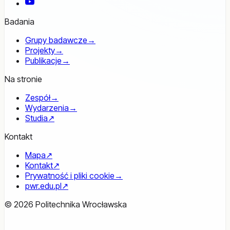
YouTube
Badania
Grupy badawcze
→
Projekty
→
Publikacje
→
Na stronie
Zespół
→
Wydarzenia
→
Studia
↗
Kontakt
Mapa
↗
Kontakt
↗
Prywatność i pliki cookie
→
pwr.edu.pl
↗
© 2026 Politechnika Wrocławska