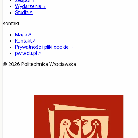
Zespół
→
Wydarzenia
→
Studia
↗
Kontakt
Mapa
↗
Kontakt
↗
Prywatność i pliki cookie
→
pwr.edu.pl
↗
© 2026 Politechnika Wrocławska