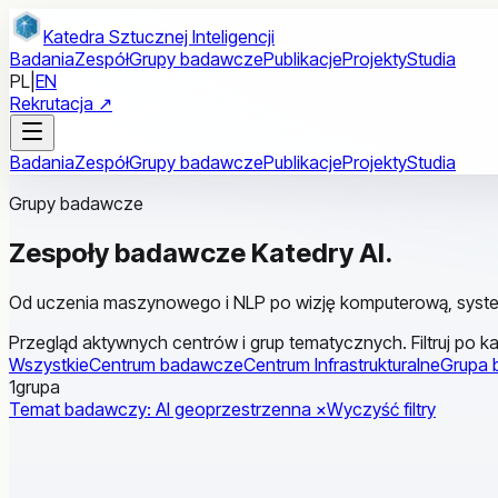
Przejdź do treści głównej
Katedra Sztucznej Inteligencji
Badania
Zespół
Grupy badawcze
Publikacje
Projekty
Studia
PL
|
EN
Rekrutacja ↗
Badania
Zespół
Grupy badawcze
Publikacje
Projekty
Studia
Grupy badawcze
Zespoły badawcze
Katedry AI
.
Od uczenia maszynowego i NLP po wizję komputerową, system
Przegląd aktywnych centrów i grup tematycznych. Filtruj po ka
Wszystkie
Centrum badawcze
Centrum Infrastrukturalne
Grupa
1
grupa
Temat badawczy: AI geoprzestrzenna ×
Wyczyść filtry