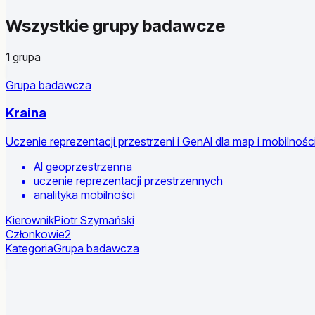
Wszystkie grupy badawcze
1 grupa
Grupa badawcza
Kraina
Uczenie reprezentacji przestrzeni i GenAI dla map i mobilności
AI geoprzestrzenna
uczenie reprezentacji przestrzennych
analityka mobilności
Kierownik
Piotr Szymański
Członkowie
2
Kategoria
Grupa badawcza