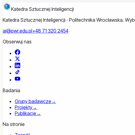
Katedra Sztucznej Inteligencji
Katedra Sztucznej Inteligencji · Politechnika Wrocławska. W
ai@pwr.edu.pl
+48 71 320 2454
Obserwuj nas
Facebook
X
LinkedIn
TikTok
YouTube
Badania
Grupy badawcze
→
Projekty
→
Publikacje
→
Na stronie